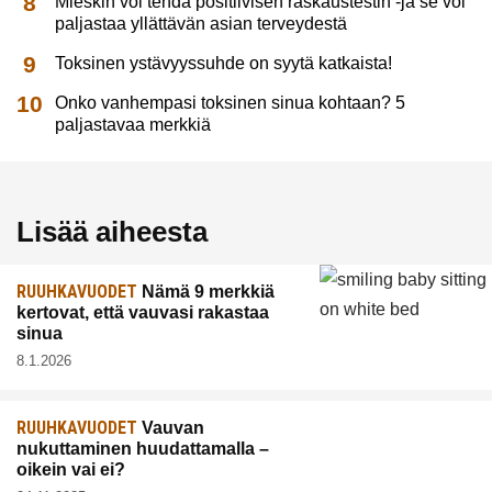
Mieskin voi tehdä positiivisen raskaustestin -ja se voi
paljastaa yllättävän asian terveydestä
Toksinen ystävyyssuhde on syytä katkaista!
Onko vanhempasi toksinen sinua kohtaan? 5
paljastavaa merkkiä
Lisää aiheesta
RUUHKAVUODET
Nämä 9 merkkiä
kertovat, että vauvasi rakastaa
sinua
8.1.2026
RUUHKAVUODET
Vauvan
nukuttaminen huudattamalla –
oikein vai ei?