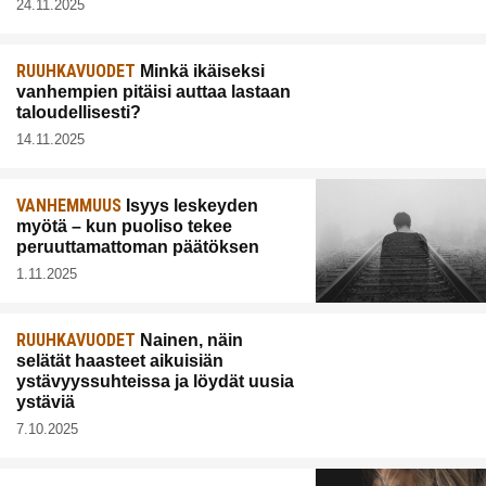
24.11.2025
RUUHKAVUODET
Minkä ikäiseksi
vanhempien pitäisi auttaa lastaan
taloudellisesti?
14.11.2025
VANHEMMUUS
Isyys leskeyden
myötä – kun puoliso tekee
peruuttamattoman päätöksen
1.11.2025
RUUHKAVUODET
Nainen, näin
selätät haasteet aikuisiän
ystävyyssuhteissa ja löydät uusia
ystäviä
7.10.2025