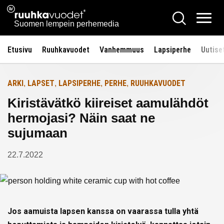
Siirry
Ruuhkavuodet.fi
Hae
Etusivulle
sisältöön
Vali
Suomen lempein perhemedia
Etusivu
Ruuhkavuodet
Vanhemmuus
Lapsiperhe
Uutise
ARKI
LAPSET
LAPSIPERHE
PERHE
RUUHKAVUODET
,
,
,
,
Kiristävätkö kiireiset aamulähdöt
hermojasi? Näin saat ne
sujumaan
22.7.2022
Jos aamuista lapsen kanssa on vaarassa tulla yhtä