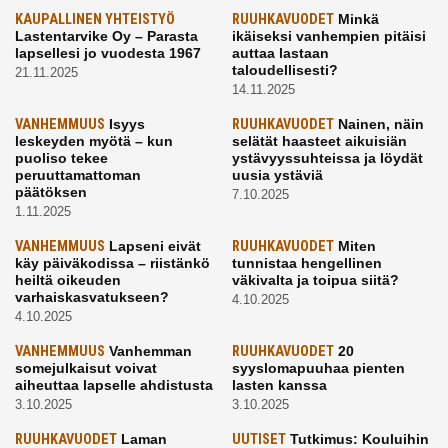
KAUPALLINEN YHTEISTYÖ
RUUHKAVUODET
Minkä
Lastentarvike Oy – Parasta
ikäiseksi vanhempien pitäisi
lapsellesi jo vuodesta 1967
auttaa lastaan
taloudellisesti?
21.11.2025
14.11.2025
VANHEMMUUS
Isyys
RUUHKAVUODET
Nainen, näin
leskeyden myötä – kun
selätät haasteet aikuisiän
puoliso tekee
ystävyyssuhteissa ja löydät
peruuttamattoman
uusia ystäviä
päätöksen
7.10.2025
1.11.2025
VANHEMMUUS
Lapseni eivät
RUUHKAVUODET
Miten
käy päiväkodissa – riistänkö
tunnistaa hengellinen
heiltä oikeuden
väkivalta ja toipua siitä?
varhaiskasvatukseen?
4.10.2025
4.10.2025
VANHEMMUUS
Vanhemman
RUUHKAVUODET
20
somejulkaisut voivat
syyslomapuuhaa pienten
aiheuttaa lapselle ahdistusta
lasten kanssa
3.10.2025
3.10.2025
RUUHKAVUODET
Laman
UUTISET
Tutkimus: Kouluihin