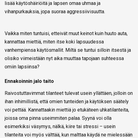
lisää käytöshäiriöitä ja lapsen omaa uhmaa ja
vihanpurkauksia, jopa suoraa aggressiivisuutta.
Vaikka miten tuntuisi, etteivät muut keinot kuin huuto auta,
kannattaa miettiä, miten itse koki lapsuudessa
vanhempiensa käytösmallit. Miltä se tuntui silloin itsestä ja
olisiko viimeistään nyt aika muuttaa tapojaan suhteessa
omiin lapsiinsa?
Ennakoinnin jalo taito
Raivostuttavimmat tilanteet tulevat usein yllättäen, jolloin on
ihan inhimillistä, että omien tunteiden ja käytöksen säätely
voi pettää. Kannattaakin miettiä jo etukäteen uhkatilanteita,
joissa oma pinna useimmiten palaa. Syynä voi olla
esimerkiksi väsymys, nälkä, kiire tai stressi – usein
tilanteita voi myös välttää, kun malttaa käydä ne mielessään