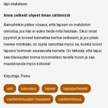
läpi etukäteen.
Anna selkeät ohjeet ilman sättimistä
Aamuihinkin pätee viisaus, että lapsen on mahdoton
onnistua, jos hän ei edes tiedä mitä halutaan. Siksi omat
pyynnöt ja toiveet kannattaa kertoa selkeästi, ja jos jotain
menee mönkään, on syytä sanoittaa myös se, kuinka toivot
lapsesi toimivan seuraavalla kerralla. On tärkeää, että lapsi
saa tilaisuuden toimia toivomallasi tavalla toisin ja saa
muutoksesta myös kiitosta!
Kirjoittaja: Petra
arki
kasvatus
lapset
lapsiperhearki
vanhemmuuden haasteet
vanhemmuus