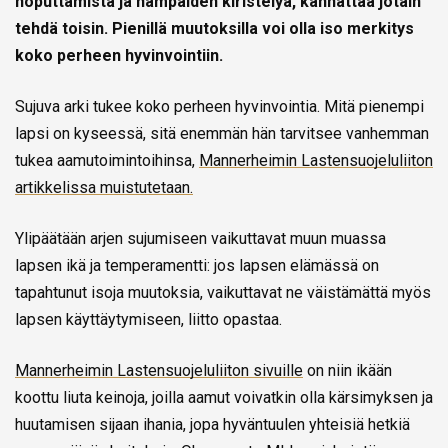
hoputtamista ja hampaiden kiristelyä, kannattaa jotain
tehdä toisin. Pienillä muutoksilla voi olla iso merkitys
koko perheen hyvinvointiin.
Sujuva arki tukee koko perheen hyvinvointia. Mitä pienempi
lapsi on kyseessä, sitä enemmän hän tarvitsee vanhemman
tukea aamutoimintoihinsa,
Mannerheimin Lastensuojeluliiton
artikkelissa muistutetaan.
Ylipäätään arjen sujumiseen vaikuttavat muun muassa
lapsen ikä ja temperamentti: jos lapsen elämässä on
tapahtunut isoja muutoksia, vaikuttavat ne väistämättä myös
lapsen käyttäytymiseen, liitto opastaa.
Mannerheimin Lastensuojeluliiton sivuille
on niin ikään
koottu liuta keinoja, joilla aamut voivatkin olla kärsimyksen ja
huutamisen sijaan ihania, jopa hyväntuulen yhteisiä hetkiä