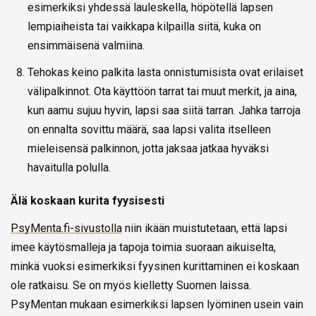
esimerkiksi yhdessä lauleskella, höpötellä lapsen
lempiaiheista tai vaikkapa kilpailla siitä, kuka on
ensimmäisenä valmiina.
Tehokas keino palkita lasta onnistumisista ovat erilaiset
välipalkinnot. Ota käyttöön tarrat tai muut merkit, ja aina,
kun aamu sujuu hyvin, lapsi saa siitä tarran. Jahka tarroja
on ennalta sovittu määrä, saa lapsi valita itselleen
mieleisensä palkinnon, jotta jaksaa jatkaa hyväksi
havaitulla polulla.
Älä koskaan kurita fyysisesti
PsyMenta.fi-sivustolla
niin ikään muistutetaan, että lapsi
imee käytösmalleja ja tapoja toimia suoraan aikuiselta,
minkä vuoksi esimerkiksi fyysinen kurittaminen ei koskaan
ole ratkaisu. Se on myös kielletty Suomen laissa.
PsyMentan mukaan esimerkiksi lapsen lyöminen usein vain