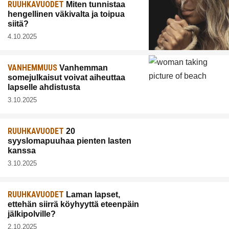
RUUHKAVUODET
Miten tunnistaa
hengellinen väkivalta ja toipua
siitä?
4.10.2025
VANHEMMUUS
Vanhemman
somejulkaisut voivat aiheuttaa
lapselle ahdistusta
3.10.2025
RUUHKAVUODET
20
syyslomapuuhaa pienten lasten
kanssa
3.10.2025
RUUHKAVUODET
Laman lapset,
ettehän siirrä köyhyyttä eteenpäin
jälkipolville?
2.10.2025