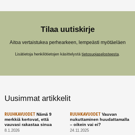
Tilaa uutiskirje
Aitoa vertaistukea perhearkeen, lempeästi myötäeläen
Lisätietoja henkilötietojen käsittelystä
tietosuojaselosteesta
.
Uusimmat artikkelit
RUUHKAVUODET
Nämä 9
RUUHKAVUODET
Vauvan
merkkiä kertovat, että
nukuttaminen huudattamalla
vauvasi rakastaa sinua
– oikein vai ei?
8.1.2026
24.11.2025