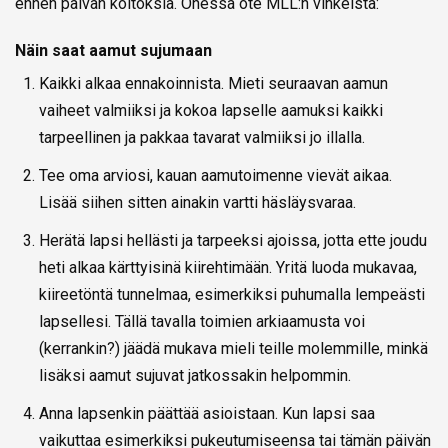
ennen päivän koitoksia. Ohessa ote MLL:n vinkeistä:
Näin saat aamut sujumaan
Kaikki alkaa ennakoinnista. Mieti seuraavan aamun
vaiheet valmiiksi ja kokoa lapselle aamuksi kaikki
tarpeellinen ja pakkaa tavarat valmiiksi jo illalla.
Tee oma arviosi, kauan aamutoimenne vievät aikaa.
Lisää siihen sitten ainakin vartti häsläysvaraa.
Herätä lapsi hellästi ja tarpeeksi ajoissa, jotta ette joudu
heti alkaa kärttyisinä kiirehtimään. Yritä luoda mukavaa,
kiireetöntä tunnelmaa, esimerkiksi puhumalla lempeästi
lapsellesi. Tällä tavalla toimien arkiaamusta voi
(kerrankin?) jäädä mukava mieli teille molemmille, minkä
lisäksi aamut sujuvat jatkossakin helpommin.
Anna lapsenkin päättää asioistaan. Kun lapsi saa
vaikuttaa esimerkiksi pukeutumiseensa tai tämän päivän