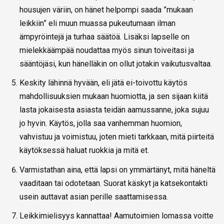
housujen väriin, on hänet helpompi saada ”mukaan
leikkiin” eli muun muassa pukeutumaan ilman
ämpyröintejä ja turhaa säätöä. Lisäksi lapselle on
mielekkäämpää noudattaa myös sinun toiveitasi ja
sääntöjäsi, kun hänelläkin on ollut jotakin vaikutusvaltaa.
Keskity lähinnä hyvään, eli jätä ei-toivottu käytös
mahdollisuuksien mukaan huomiotta, ja sen sijaan kiitä
lasta jokaisesta asiasta teidän aamussanne, joka sujuu
jo hyvin. Käytös, jolla saa vanhemman huomion,
vahvistuu ja voimistuu, joten mieti tarkkaan, mitä piirteitä
käytöksessä haluat ruokkia ja mitä et.
Varmistathan aina, että lapsi on ymmärtänyt, mitä häneltä
vaaditaan tai odotetaan. Suorat käskyt ja katsekontakti
usein auttavat asian perille saattamisessa.
Leikkimielisyys kannattaa! Aamutoimien lomassa voitte