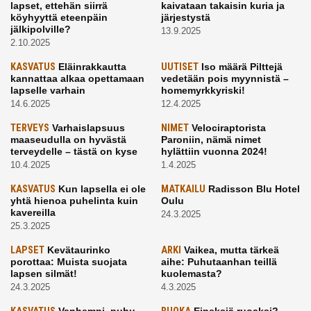
lapset, ettehän siirrä
kaivataan takaisin kuria ja
köyhyyttä eteenpäin
järjestystä
jälkipolville?
13.9.2025
2.10.2025
KASVATUS
Eläinrakkautta
UUTISET
Iso määrä Pilttejä
kannattaa alkaa opettamaan
vedetään pois myynnistä –
lapselle varhain
homemyrkkyriski!
14.6.2025
12.4.2025
TERVEYS
Varhaislapsuus
NIMET
Velociraptorista
maaseudulla on hyvästä
Paroniin, nämä nimet
terveydelle – tästä on kyse
hylättiin vuonna 2024!
10.4.2025
1.4.2025
KASVATUS
Kun lapsella ei ole
MATKAILU
Radisson Blu Hotel
yhtä hienoa puhelinta kuin
Oulu
kavereilla
24.3.2025
25.3.2025
LAPSET
Kevätaurinko
ARKI
Vaikea, mutta tärkeä
porottaa: Muista suojata
aihe: Puhutaanhan teillä
lapsen silmät!
kuolemasta?
24.3.2025
4.3.2025
Vanhempi, puhu
Eineksiä ruoaksi?