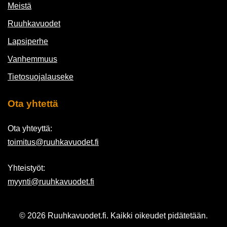
Meistä
Ruuhkavuodet
Lapsiperhe
Vanhemmuus
Tietosuojalauseke
Ota yhtettä
Ota yhteyttä:
toimitus@ruuhkavuodet.fi
Yhteistyöt:
myynti@ruuhkavuodet.fi
© 2026 Ruuhkavuodet.fi. Kaikki oikeudet pidätetään.