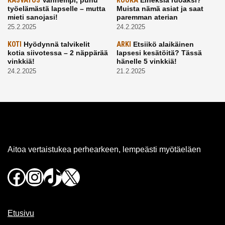
KASVATUS
RUOKA
työelämästä lapselle – mutta
Muista nämä asiat ja saat
mieti sanojasi!
paremman aterian
25.2.2025
24.2.2025
KOTI
Hyödynnä talvikelit
ARKI
Etsiikö alaikäinen
kotia siivotessa – 2 näppärää
lapsesi kesätöitä? Tässä
vinkkiä!
hänelle 5 vinkkiä!
24.2.2025
21.2.2025
Aitoa vertaistukea perhearkeen, lempeästi myötäeläen
Facebook
Instagram
TikTok
X
Etusivu