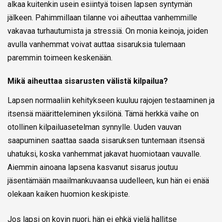
alkaa kuitenkin usein esiintyä toisen lapsen syntymän
jälkeen. Pahimmillaan tilanne voi aiheuttaa vanhemmille
vakavaa turhautumista ja stressiä. On monia keinoja, joiden
avulla vanhemmat voivat auttaa sisaruksia tulemaan
paremmin toimeen keskenään.
Mikä aiheuttaa sisarusten välistä kilpailua?
Lapsen normaaliin kehitykseen kuuluu rajojen testaaminen ja
itsensä määritteleminen yksilönä. Tämä herkkä vaihe on
otollinen kilpailuasetelman synnylle. Uuden vauvan
saapuminen saattaa saada sisaruksen tuntemaan itsensä
uhatuksi, koska vanhemmat jakavat huomiotaan vauvalle.
Aiemmin ainoana lapsena kasvanut sisarus joutuu
jäsentämään maailmankuvaansa uudelleen, kun hän ei enää
olekaan kaiken huomion keskipiste.
Jos lapsi on kovin nuori, hän ei ehkä vielä hallitse