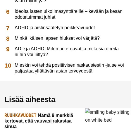
vaan myöntyä?
Ideoita lasten ulkoilmasynttäreille – kevään ja kesän
odotetuimmat juhlat
ADHD ja aistinsäätelyn poikkeavuudet
Minkä ikäisen lapsen hiukset voi värjätä?
ADD ja ADHD: Miten ne eroavat ja millaisia oireita
niihin voi liittyä?
Mieskin voi tehdä positiivisen raskaustestin -ja se voi
paljastaa yllättävän asian terveydestä
Lisää aiheesta
RUUHKAVUODET
Nämä 9 merkkiä
kertovat, että vauvasi rakastaa
sinua