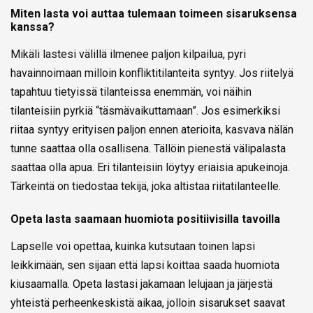
Miten lasta voi auttaa tulemaan toimeen sisaruksensa
kanssa?
Mikäli lastesi välillä ilmenee paljon kilpailua, pyri
havainnoimaan milloin konfliktitilanteita syntyy. Jos riitelyä
tapahtuu tietyissä tilanteissa enemmän, voi näihin
tilanteisiin pyrkiä “täsmävaikuttamaan”. Jos esimerkiksi
riitaa syntyy erityisen paljon ennen aterioita, kasvava nälän
tunne saattaa olla osallisena. Tällöin pienestä välipalasta
saattaa olla apua. Eri tilanteisiin löytyy eriaisia apukeinoja.
Tärkeintä on tiedostaa tekijä, joka altistaa riitatilanteelle.
Opeta lasta saamaan huomiota positiivisilla tavoilla
Lapselle voi opettaa, kuinka kutsutaan toinen lapsi
leikkimään, sen sijaan että lapsi koittaa saada huomiota
kiusaamalla. Opeta lastasi jakamaan lelujaan ja järjestä
yhteistä perheenkeskistä aikaa, jolloin sisarukset saavat