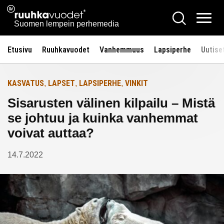
Siirry
Ruuhkavuodet.fi
Hae
Etusivulle
sisältöön
Vali
Suomen lempein perhemedia
Etusivu
Ruuhkavuodet
Vanhemmuus
Lapsiperhe
Uutise
KASVATUS
LAPSET
LAPSIPERHE
VINKIT
,
,
,
Sisarusten välinen kilpailu – Mistä
se johtuu ja kuinka vanhemmat
voivat auttaa?
14.7.2022