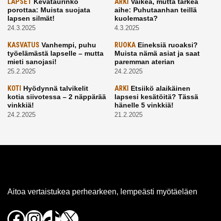
LAPSET
Kevätaurinko
ARKI
Vaikea, mutta tärkeä
porottaa: Muista suojata
aihe: Puhutaanhan teillä
lapsen silmät!
kuolemasta?
24.3.2025
4.3.2025
KASVATUS
Vanhempi, puhu
RUOKA
Eineksiä ruoaksi?
työelämästä lapselle – mutta
Muista nämä asiat ja saat
mieti sanojasi!
paremman aterian
25.2.2025
24.2.2025
KOTI
Hyödynnä talvikelit
ARKI
Etsiikö alaikäinen
kotia siivotessa – 2 näppärää
lapsesi kesätöitä? Tässä
vinkkiä!
hänelle 5 vinkkiä!
24.2.2025
21.2.2025
Aitoa vertaistukea perhearkeen, lempeästi myötäeläen
Facebook
Instagram
TikTok
X