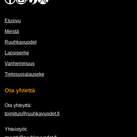
Etusivu
Meistä
Ruuhkavuodet
Lapsiperhe
Vanhemmuus
Tietosuojalauseke
Ota yhtettä
Ota yhteyttä:
toimitus@ruuhkavuodet.fi
Yhteistyöt: