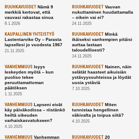
RUUHKAVUODET
Nämä 9
RUUHKAVUODET
Vauvan
merkkiä kertovat, että
nukuttaminen huudattamalla
vauvasi rakastaa sinua
– oikein vai ei?
8.1.2026
24.11.2025
KAUPALLINEN YHTEISTYÖ
RUUHKAVUODET
Minkä
Lastentarvike Oy – Parasta
ikäiseksi vanhempien pitäisi
lapsellesi jo vuodesta 1967
auttaa lastaan
taloudellisesti?
21.11.2025
14.11.2025
VANHEMMUUS
Isyys
RUUHKAVUODET
Nainen, näin
leskeyden myötä – kun
selätät haasteet aikuisiän
puoliso tekee
ystävyyssuhteissa ja löydät
peruuttamattoman
uusia ystäviä
päätöksen
7.10.2025
1.11.2025
VANHEMMUUS
Lapseni eivät
RUUHKAVUODET
Miten
käy päiväkodissa – riistänkö
tunnistaa hengellinen
heiltä oikeuden
väkivalta ja toipua siitä?
varhaiskasvatukseen?
4.10.2025
4.10.2025
VANHEMMUUS
Vanhemman
RUUHKAVUODET
20