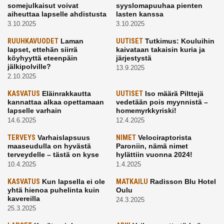
somejulkaisut voivat
syyslomapuuhaa pienten
aiheuttaa lapselle ahdistusta
lasten kanssa
3.10.2025
3.10.2025
RUUHKAVUODET
Laman
UUTISET
Tutkimus: Kouluihin
lapset, ettehän siirrä
kaivataan takaisin kuria ja
köyhyyttä eteenpäin
järjestystä
jälkipolville?
13.9.2025
2.10.2025
KASVATUS
Eläinrakkautta
UUTISET
Iso määrä Pilttejä
kannattaa alkaa opettamaan
vedetään pois myynnistä –
lapselle varhain
homemyrkkyriski!
14.6.2025
12.4.2025
TERVEYS
Varhaislapsuus
NIMET
Velociraptorista
maaseudulla on hyvästä
Paroniin, nämä nimet
terveydelle – tästä on kyse
hylättiin vuonna 2024!
10.4.2025
1.4.2025
KASVATUS
Kun lapsella ei ole
MATKAILU
Radisson Blu Hotel
yhtä hienoa puhelinta kuin
Oulu
kavereilla
24.3.2025
25.3.2025