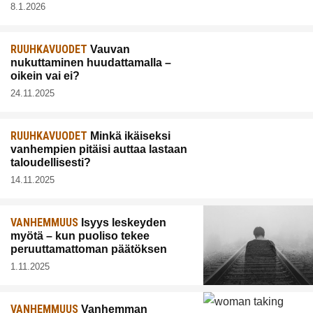
8.1.2026
RUUHKAVUODET
Vauvan
nukuttaminen huudattamalla –
oikein vai ei?
24.11.2025
RUUHKAVUODET
Minkä ikäiseksi
vanhempien pitäisi auttaa lastaan
taloudellisesti?
14.11.2025
VANHEMMUUS
Isyys leskeyden
myötä – kun puoliso tekee
peruuttamattoman päätöksen
1.11.2025
VANHEMMUUS
Vanhemman