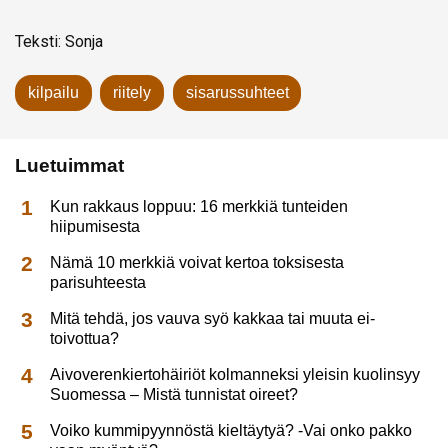
Teksti: Sonja
kilpailu
riitely
sisarussuhteet
Luetuimmat
Kun rakkaus loppuu: 16 merkkiä tunteiden
hiipumisesta
Nämä 10 merkkiä voivat kertoa toksisesta
parisuhteesta
Mitä tehdä, jos vauva syö kakkaa tai muuta ei-
toivottua?
Aivoverenkiertohäiriöt kolmanneksi yleisin kuolinsyy
Suomessa – Mistä tunnistat oireet?
Voiko kummipyynnöstä kieltäytyä? -Vai onko pakko