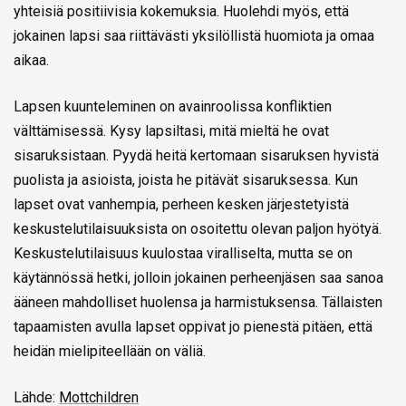
yhteisiä positiivisia kokemuksia. Huolehdi myös, että
jokainen lapsi saa riittävästi yksilöllistä huomiota ja omaa
aikaa.
Lapsen kuunteleminen on avainroolissa konfliktien
välttämisessä. Kysy lapsiltasi, mitä mieltä he ovat
sisaruksistaan. Pyydä heitä kertomaan sisaruksen hyvistä
puolista ja asioista, joista he pitävät sisaruksessa. Kun
lapset ovat vanhempia, perheen kesken järjestetyistä
keskustelutilaisuuksista on osoitettu olevan paljon hyötyä.
Keskustelutilaisuus kuulostaa viralliselta, mutta se on
käytännössä hetki, jolloin jokainen perheenjäsen saa sanoa
ääneen mahdolliset huolensa ja harmistuksensa. Tällaisten
tapaamisten avulla lapset oppivat jo pienestä pitäen, että
heidän mielipiteellään on väliä.
Lähde:
Mottchildren