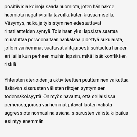
positiivisia keinoja saada huomiota, joten hän hakee
huomiota negatiivisilla tavoilla, kuten kiusaamisella.
Väsymys, nälkä ja tylsistyminen edesauttavat
riitatilanteiden syntyä. Toisinaan yksi lapsista saattaa
muistuttaa persoonaltaan hankalana pidettyä sukulaista,
jolloin vanhemmat saattavat alitajuisesti suhtautua häneen
eri lailla kuin perheen muihin lapsiin, mikä lisää konfliktien
riskiä.
Yhteisten aterioiden ja aktiviteettien puuttuminen vaikuttaa
lisäävän sisarusten välisten riitojen syntymisen
todennäköisyyttä. On myös havaittu, että sellaisissa
perheissä, joissa vanhemmat pitävät lasten välistä
aggressiota normaalina asiana, sisarusten välistä kilpailua
esiintyy enemmän.