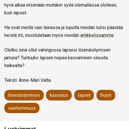
hyvä alkaa etsimään muitakin syitä olemallassa ololleen,
kuin lapset.
He ovat meillä vain lainassa ja lopulta meidän tulisi päästää
heistä irti, muistutetaan myös meidän
artikkelissamme
.
Oletko sinä ollut vahingossa lapsesi itsenäistymisen
jarruna? Tuntuuko lapsen nopea kasvaminen sinusta
haikealta?
Teksti: Anne-Mari Valta
itsenäistyminen
kasvatus
lapset
Nuori
vanhemmuus
Luetuimmat