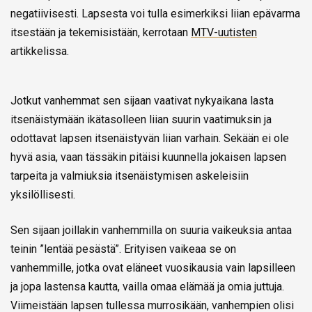
negatiivisesti. Lapsesta voi tulla esimerkiksi liian epävarma
itsestään ja tekemisistään, kerrotaan
MTV-uutisten
artikkelissa.
Jotkut vanhemmat sen sijaan vaativat nykyaikana lasta
itsenäistymään ikätasolleen liian suurin vaatimuksin ja
odottavat lapsen itsenäistyvän liian varhain. Sekään ei ole
hyvä asia, vaan tässäkin pitäisi kuunnella jokaisen lapsen
tarpeita ja valmiuksia itsenäistymisen askeleisiin
yksilöllisesti.
Sen sijaan joillakin vanhemmilla on suuria vaikeuksia antaa
teinin ”lentää pesästä”. Erityisen vaikeaa se on
vanhemmille, jotka ovat eläneet vuosikausia vain lapsilleen
ja jopa lastensa kautta, vailla omaa elämää ja omia juttuja.
Viimeistään lapsen tullessa murrosikään, vanhempien olisi