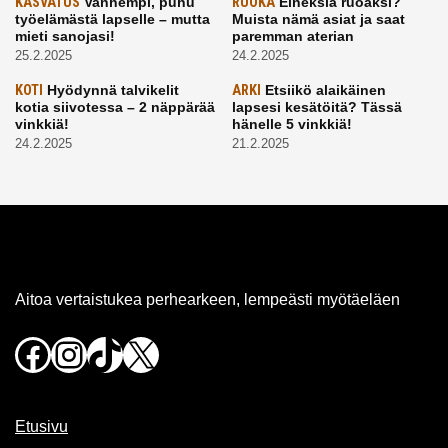
KASVATUS
Vanhempi, puhu
RUOKA
Eineksiä ruoaksi?
työelämästä lapselle – mutta
Muista nämä asiat ja saat
mieti sanojasi!
paremman aterian
25.2.2025
24.2.2025
KOTI
Hyödynnä talvikelit
ARKI
Etsiikö alaikäinen
kotia siivotessa – 2 näppärää
lapsesi kesätöitä? Tässä
vinkkiä!
hänelle 5 vinkkiä!
24.2.2025
21.2.2025
Aitoa vertaistukea perhearkeen, lempeästi myötäeläen
Facebook
Instagram
TikTok
X
Etusivu