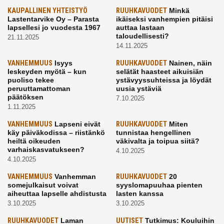
KAUPALLINEN YHTEISTYÖ
RUUHKAVUODET
Minkä
Lastentarvike Oy – Parasta
ikäiseksi vanhempien pitäisi
lapsellesi jo vuodesta 1967
auttaa lastaan
taloudellisesti?
21.11.2025
14.11.2025
VANHEMMUUS
Isyys
RUUHKAVUODET
Nainen, näin
leskeyden myötä – kun
selätät haasteet aikuisiän
puoliso tekee
ystävyyssuhteissa ja löydät
peruuttamattoman
uusia ystäviä
päätöksen
7.10.2025
1.11.2025
VANHEMMUUS
Lapseni eivät
RUUHKAVUODET
Miten
käy päiväkodissa – riistänkö
tunnistaa hengellinen
heiltä oikeuden
väkivalta ja toipua siitä?
varhaiskasvatukseen?
4.10.2025
4.10.2025
VANHEMMUUS
Vanhemman
RUUHKAVUODET
20
somejulkaisut voivat
syyslomapuuhaa pienten
aiheuttaa lapselle ahdistusta
lasten kanssa
3.10.2025
3.10.2025
RUUHKAVUODET
Laman
UUTISET
Tutkimus: Kouluihin