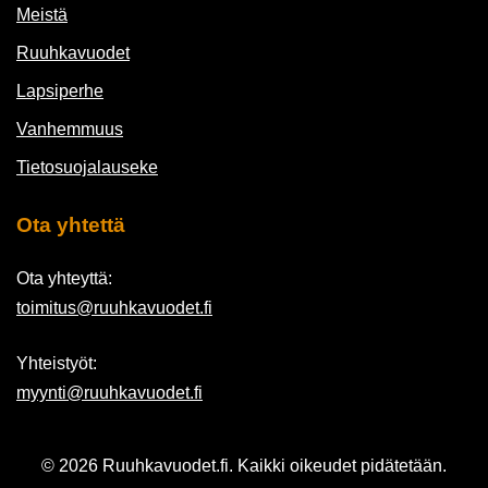
Meistä
Ruuhkavuodet
Lapsiperhe
Vanhemmuus
Tietosuojalauseke
Ota yhtettä
Ota yhteyttä:
toimitus@ruuhkavuodet.fi
Yhteistyöt:
myynti@ruuhkavuodet.fi
© 2026 Ruuhkavuodet.fi. Kaikki oikeudet pidätetään.