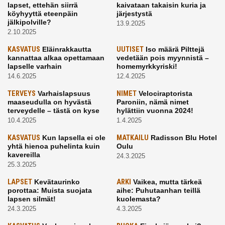
lapset, ettehän siirrä
kaivataan takaisin kuria ja
köyhyyttä eteenpäin
järjestystä
jälkipolville?
13.9.2025
2.10.2025
KASVATUS
Eläinrakkautta
UUTISET
Iso määrä Pilttejä
kannattaa alkaa opettamaan
vedetään pois myynnistä –
lapselle varhain
homemyrkkyriski!
14.6.2025
12.4.2025
TERVEYS
Varhaislapsuus
NIMET
Velociraptorista
maaseudulla on hyvästä
Paroniin, nämä nimet
terveydelle – tästä on kyse
hylättiin vuonna 2024!
10.4.2025
1.4.2025
KASVATUS
Kun lapsella ei ole
MATKAILU
Radisson Blu Hotel
yhtä hienoa puhelinta kuin
Oulu
kavereilla
24.3.2025
25.3.2025
LAPSET
Kevätaurinko
ARKI
Vaikea, mutta tärkeä
porottaa: Muista suojata
aihe: Puhutaanhan teillä
lapsen silmät!
kuolemasta?
24.3.2025
4.3.2025