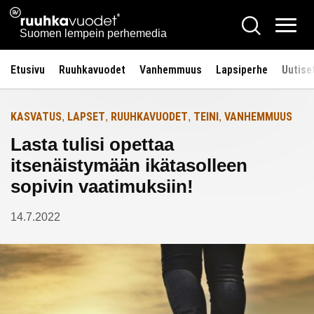
Siirry
Ruuhkavuodet.fi
Hae
Etusivulle
sisältöön
Vali
Suomen lempein perhemedia
Etusivu
Ruuhkavuodet
Vanhemmuus
Lapsiperhe
Uutise
KASVATUS
LAPSET
RUUHKAVUODET
TEINI
VANHEMMUUS
,
,
,
,
Lasta tulisi opettaa
itsenäistymään ikätasolleen
sopivin vaatimuksiin!
14.7.2022