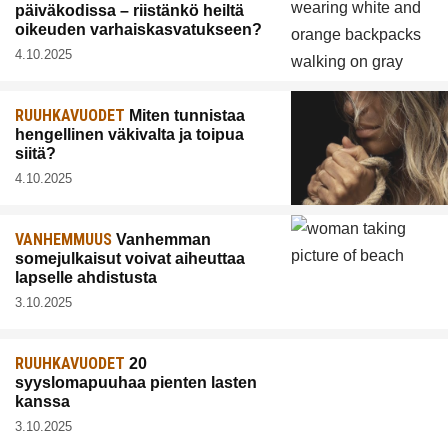
päiväkodissa – riistänkö heiltä
oikeuden varhaiskasvatukseen?
4.10.2025
RUUHKAVUODET
Miten tunnistaa
hengellinen väkivalta ja toipua
siitä?
4.10.2025
VANHEMMUUS
Vanhemman
somejulkaisut voivat aiheuttaa
lapselle ahdistusta
3.10.2025
RUUHKAVUODET
20
syyslomapuuhaa pienten lasten
kanssa
3.10.2025