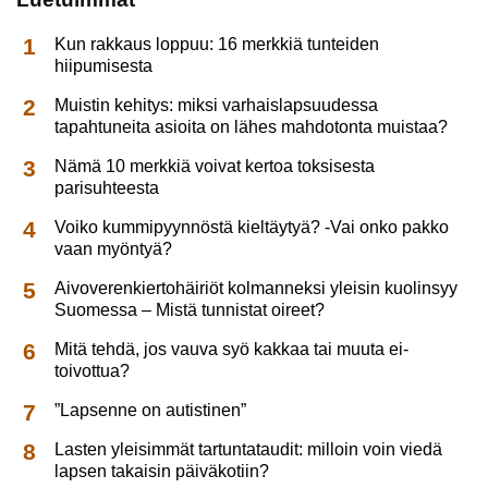
Kun rakkaus loppuu: 16 merkkiä tunteiden
hiipumisesta
Muistin kehitys: miksi varhaislapsuudessa
tapahtuneita asioita on lähes mahdotonta muistaa?
Nämä 10 merkkiä voivat kertoa toksisesta
parisuhteesta
Voiko kummipyynnöstä kieltäytyä? -Vai onko pakko
vaan myöntyä?
Aivoverenkiertohäiriöt kolmanneksi yleisin kuolinsyy
Suomessa – Mistä tunnistat oireet?
Mitä tehdä, jos vauva syö kakkaa tai muuta ei-
toivottua?
”Lapsenne on autistinen”
Lasten yleisimmät tartuntataudit: milloin voin viedä
lapsen takaisin päiväkotiin?