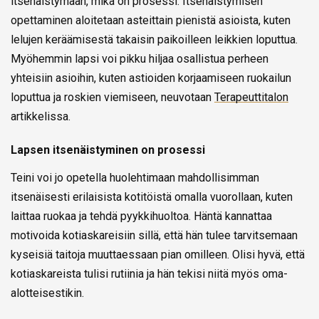
itsenäistymään, mikä on prosessi. Itsenäistymisen
opettaminen aloitetaan asteittain pienistä asioista, kuten
lelujen keräämisestä takaisin paikoilleen leikkien loputtua.
Myöhemmin lapsi voi pikku hiljaa osallistua perheen
yhteisiin asioihin, kuten astioiden korjaamiseen ruokailun
loputtua ja roskien viemiseen, neuvotaan
Terapeuttitalon
artikkelissa.
Lapsen itsenäistyminen on prosessi
Teini voi jo opetella huolehtimaan mahdollisimman
itsenäisesti erilaisista kotitöistä omalla vuorollaan, kuten
laittaa ruokaa ja tehdä pyykkihuoltoa. Häntä kannattaa
motivoida kotiaskareisiin sillä, että hän tulee tarvitsemaan
kyseisiä taitoja muuttaessaan pian omilleen. Olisi hyvä, että
kotiaskareista tulisi rutiinia ja hän tekisi niitä myös oma-
alotteisestikin.