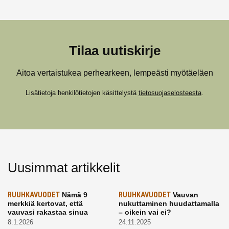
Tilaa uutiskirje
Aitoa vertaistukea perhearkeen, lempeästi myötäeläen
Lisätietoja henkilötietojen käsittelystä
tietosuojaselosteesta
.
Uusimmat artikkelit
RUUHKAVUODET
Nämä 9
RUUHKAVUODET
Vauvan
merkkiä kertovat, että
nukuttaminen huudattamalla
vauvasi rakastaa sinua
– oikein vai ei?
8.1.2026
24.11.2025