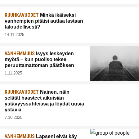
RUUHKAVUODET
Minkä ikäiseksi
vanhempien pitäisi auttaa lastaan
taloudellisesti?
14.11.2025
VANHEMMUUS
Isyys leskeyden
myötä – kun puoliso tekee
peruuttamattoman päätöksen
1.11.2025
RUUHKAVUODET
Nainen, näin
selätät haasteet aikuisiän
ystävyyssuhteissa ja löydät uusia
ystäviä
7.10.2025
VANHEMMUUS
Lapseni eivät käy