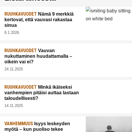
RUUHKAVUODET
Nämä 9 merkkiä
kertovat, että vauvasi rakastaa
sinua
8.1.2026
RUUHKAVUODET
Vauvan
nukuttaminen huudattamalla –
oikein vai ei?
24.11.2025
RUUHKAVUODET
Minkä ikäiseksi
vanhempien pitäisi auttaa lastaan
taloudellisesti?
14.11.2025
VANHEMMUUS
Isyys leskeyden
myötä – kun puoliso tekee