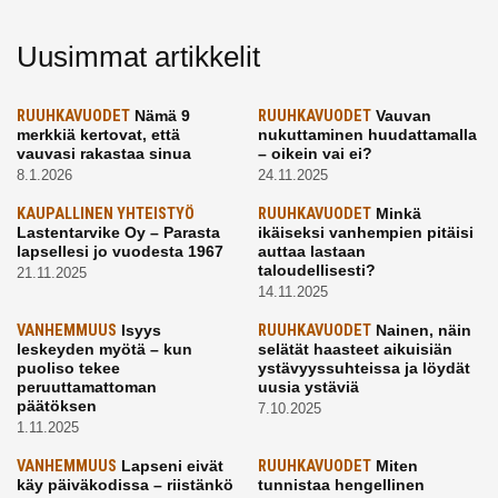
Uusimmat artikkelit
RUUHKAVUODET
Nämä 9
RUUHKAVUODET
Vauvan
merkkiä kertovat, että
nukuttaminen huudattamalla
vauvasi rakastaa sinua
– oikein vai ei?
8.1.2026
24.11.2025
KAUPALLINEN YHTEISTYÖ
RUUHKAVUODET
Minkä
Lastentarvike Oy – Parasta
ikäiseksi vanhempien pitäisi
lapsellesi jo vuodesta 1967
auttaa lastaan
taloudellisesti?
21.11.2025
14.11.2025
VANHEMMUUS
Isyys
RUUHKAVUODET
Nainen, näin
leskeyden myötä – kun
selätät haasteet aikuisiän
puoliso tekee
ystävyyssuhteissa ja löydät
peruuttamattoman
uusia ystäviä
päätöksen
7.10.2025
1.11.2025
VANHEMMUUS
Lapseni eivät
RUUHKAVUODET
Miten
käy päiväkodissa – riistänkö
tunnistaa hengellinen