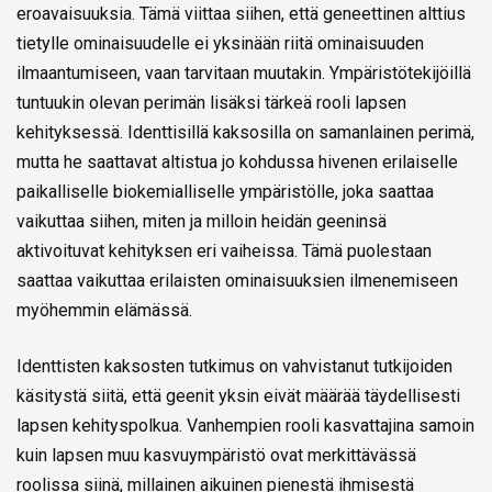
eroavaisuuksia. Tämä viittaa siihen, että geneettinen alttius
tietylle ominaisuudelle ei yksinään riitä ominaisuuden
ilmaantumiseen, vaan tarvitaan muutakin. Ympäristötekijöillä
tuntuukin olevan perimän lisäksi tärkeä rooli lapsen
kehityksessä. Identtisillä kaksosilla on samanlainen perimä,
mutta he saattavat altistua jo kohdussa hivenen erilaiselle
paikalliselle biokemialliselle ympäristölle, joka saattaa
vaikuttaa siihen, miten ja milloin heidän geeninsä
aktivoituvat kehityksen eri vaiheissa. Tämä puolestaan
saattaa vaikuttaa erilaisten ominaisuuksien ilmenemiseen
myöhemmin elämässä.
Identtisten kaksosten tutkimus on vahvistanut tutkijoiden
käsitystä siitä, että geenit yksin eivät määrää täydellisesti
lapsen kehityspolkua. Vanhempien rooli kasvattajina samoin
kuin lapsen muu kasvuympäristö ovat merkittävässä
roolissa siinä, millainen aikuinen pienestä ihmisestä