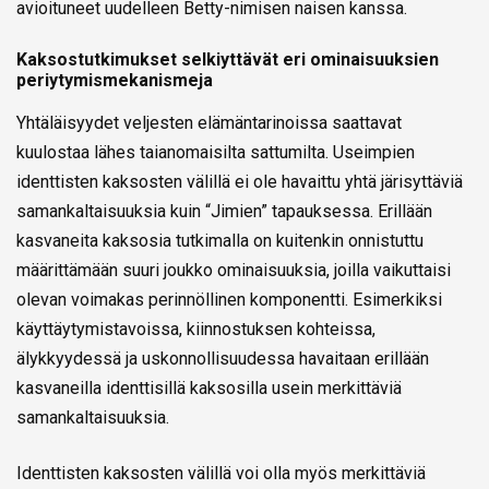
avioituneet uudelleen Betty-nimisen naisen kanssa.
Kaksostutkimukset selkiyttävät eri ominaisuuksien
periytymismekanismeja
Yhtäläisyydet veljesten elämäntarinoissa saattavat
kuulostaa lähes taianomaisilta sattumilta. Useimpien
identtisten kaksosten välillä ei ole havaittu yhtä järisyttäviä
samankaltaisuuksia kuin “Jimien” tapauksessa. Erillään
kasvaneita kaksosia tutkimalla on kuitenkin onnistuttu
määrittämään suuri joukko ominaisuuksia, joilla vaikuttaisi
olevan voimakas perinnöllinen komponentti. Esimerkiksi
käyttäytymistavoissa, kiinnostuksen kohteissa,
älykkyydessä ja uskonnollisuudessa havaitaan erillään
kasvaneilla identtisillä kaksosilla usein merkittäviä
samankaltaisuuksia.
Identtisten kaksosten välillä voi olla myös merkittäviä