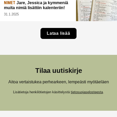
NIMET
Jare, Jessica ja kymmeniä
muita nimiä lisättiin kalenteriin!
31.1.2025
Lataa lisää
Tilaa uutiskirje
Aitoa vertaistukea perhearkeen, lempeästi myötäeläen
Lisätietoja henkilötietojen käsittelystä
tietosuojaselosteesta
.