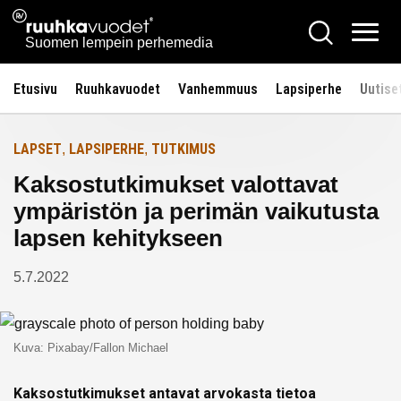
Siirry
Ruuhkavuodet.fi
Hae
Etusivulle
sisältöön
Vali
Suomen lempein perhemedia
Etusivu
Ruuhkavuodet
Vanhemmuus
Lapsiperhe
Uutise
LAPSET
LAPSIPERHE
TUTKIMUS
,
,
Kaksostutkimukset valottavat
ympäristön ja perimän vaikutusta
lapsen kehitykseen
5.7.2022
Kuva: Pixabay/Fallon Michael
Kaksostutkimukset antavat arvokasta tietoa