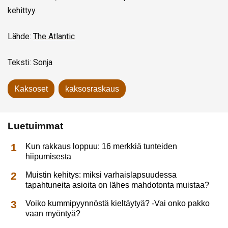
kehittyy.
Lähde:
The Atlantic
Teksti: Sonja
Kaksoset
kaksosraskaus
Luetuimmat
Kun rakkaus loppuu: 16 merkkiä tunteiden
hiipumisesta
Muistin kehitys: miksi varhaislapsuudessa
tapahtuneita asioita on lähes mahdotonta muistaa?
Voiko kummipyynnöstä kieltäytyä? -Vai onko pakko
vaan myöntyä?