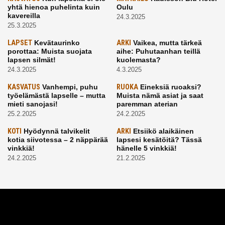
yhtä hienoa puhelinta kuin
Oulu
kavereilla
24.3.2025
25.3.2025
LAPSET
Kevätaurinko
ARKI
Vaikea, mutta tärkeä
porottaa: Muista suojata
aihe: Puhutaanhan teillä
lapsen silmät!
kuolemasta?
24.3.2025
4.3.2025
KASVATUS
Vanhempi, puhu
RUOKA
Eineksiä ruoaksi?
työelämästä lapselle – mutta
Muista nämä asiat ja saat
mieti sanojasi!
paremman aterian
25.2.2025
24.2.2025
KOTI
Hyödynnä talvikelit
ARKI
Etsiikö alaikäinen
kotia siivotessa – 2 näppärää
lapsesi kesätöitä? Tässä
vinkkiä!
hänelle 5 vinkkiä!
24.2.2025
21.2.2025