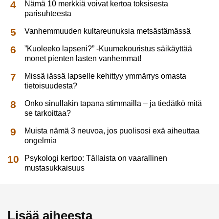
Nämä 10 merkkiä voivat kertoa toksisesta
parisuhteesta
Vanhemmuuden kultareunuksia metsästämässä
”Kuoleeko lapseni?” -Kuumekouristus säikäyttää
monet pienten lasten vanhemmat!
Missä iässä lapselle kehittyy ymmärrys omasta
tietoisuudesta?
Onko sinullakin tapana stimmailla – ja tiedätkö mitä
se tarkoittaa?
Muista nämä 3 neuvoa, jos puolisosi exä aiheuttaa
ongelmia
Psykologi kertoo: Tällaista on vaarallinen
mustasukkaisuus
Lisää aiheesta