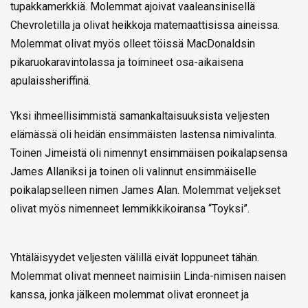
tupakkamerkkiä. Molemmat ajoivat vaaleansinisellä
Chevroletilla ja olivat heikkoja matemaattisissa aineissa.
Molemmat olivat myös olleet töissä MacDonaldsin
pikaruokaravintolassa ja toimineet osa-aikaisena
apulaissheriffinä.
Yksi ihmeellisimmistä samankaltaisuuksista veljesten
elämässä oli heidän ensimmäisten lastensa nimivalinta.
Toinen Jimeistä oli nimennyt ensimmäisen poikalapsensa
James Allaniksi ja toinen oli valinnut ensimmäiselle
poikalapselleen nimen James Alan. Molemmat veljekset
olivat myös nimenneet lemmikkikoiransa “Toyksi”.
Yhtäläisyydet veljesten välillä eivät loppuneet tähän.
Molemmat olivat menneet naimisiin Linda-nimisen naisen
kanssa, jonka jälkeen molemmat olivat eronneet ja