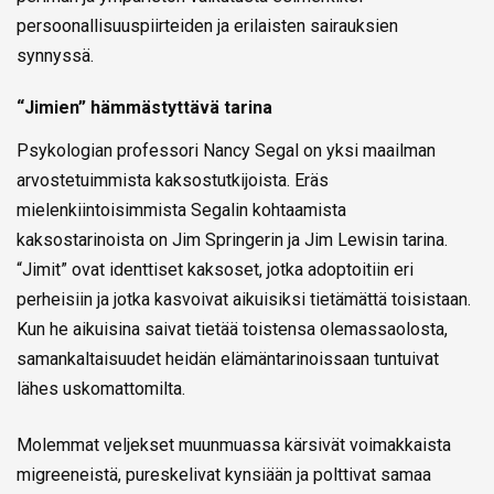
persoonallisuuspiirteiden ja erilaisten sairauksien
synnyssä.
“Jimien” hämmästyttävä tarina
Psykologian professori Nancy Segal on yksi maailman
arvostetuimmista kaksostutkijoista. Eräs
mielenkiintoisimmista Segalin kohtaamista
kaksostarinoista on Jim Springerin ja Jim Lewisin tarina.
“Jimit” ovat identtiset kaksoset, jotka adoptoitiin eri
perheisiin ja jotka kasvoivat aikuisiksi tietämättä toisistaan.
Kun he aikuisina saivat tietää toistensa olemassaolosta,
samankaltaisuudet heidän elämäntarinoissaan tuntuivat
lähes uskomattomilta.
Molemmat veljekset muunmuassa kärsivät voimakkaista
migreeneistä, pureskelivat kynsiään ja polttivat samaa