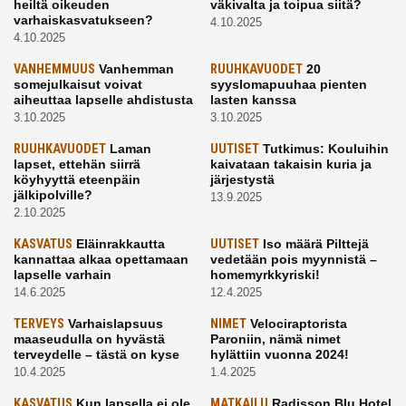
heiltä oikeuden
väkivalta ja toipua siitä?
varhaiskasvatukseen?
4.10.2025
4.10.2025
VANHEMMUUS
Vanhemman
RUUHKAVUODET
20
somejulkaisut voivat
syyslomapuuhaa pienten
aiheuttaa lapselle ahdistusta
lasten kanssa
3.10.2025
3.10.2025
RUUHKAVUODET
Laman
UUTISET
Tutkimus: Kouluihin
lapset, ettehän siirrä
kaivataan takaisin kuria ja
köyhyyttä eteenpäin
järjestystä
jälkipolville?
13.9.2025
2.10.2025
KASVATUS
Eläinrakkautta
UUTISET
Iso määrä Pilttejä
kannattaa alkaa opettamaan
vedetään pois myynnistä –
lapselle varhain
homemyrkkyriski!
14.6.2025
12.4.2025
TERVEYS
Varhaislapsuus
NIMET
Velociraptorista
maaseudulla on hyvästä
Paroniin, nämä nimet
terveydelle – tästä on kyse
hylättiin vuonna 2024!
10.4.2025
1.4.2025
KASVATUS
Kun lapsella ei ole
MATKAILU
Radisson Blu Hotel