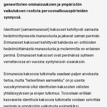
geneettisten ominaisuuksien ja ympäristön
vaikutuksen roolista persoonallisuuspiirteiden
synnyssä.
Identtiset (samanmunaiset) kaksoset kehittyvät samasta
hedelmöittyneestä munasolusta ja jakavat saman perimän.
Erimunaiset kaksoset kehittyvät kahdesta eri siittiöiden
hedelmöittämästä munasolusta ja molemmilla on erilainen
perimä. Erimunaiset kaksoset ovat perimänsä suhteen
verrattavissa eri vuosina syntyneisiin sisaruksiin.
Erimunaisia kaksosia tutkimalla saadaan paljon arvokasta
tietoa, mutta “tieteellinen aarrearkku” on jo useita
vuosikymmeniä ollut identtisten kaksosten välisten
yhtäläisyyksien ja erojen tutkimus. Toisistaan erillään
kasvaneita identtisiä kaksosia tutkimalla voidaan selvittää
perimän ja ympäristön vaikutusta esimerkiksi