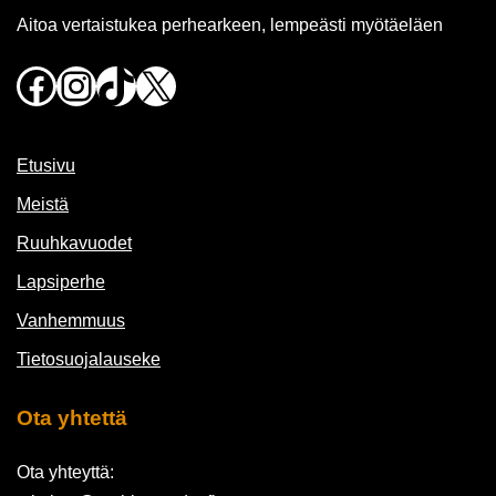
Aitoa vertaistukea perhearkeen, lempeästi myötäeläen
Facebook
Instagram
TikTok
X
Etusivu
Meistä
Ruuhkavuodet
Lapsiperhe
Vanhemmuus
Tietosuojalauseke
Ota yhtettä
Ota yhteyttä: