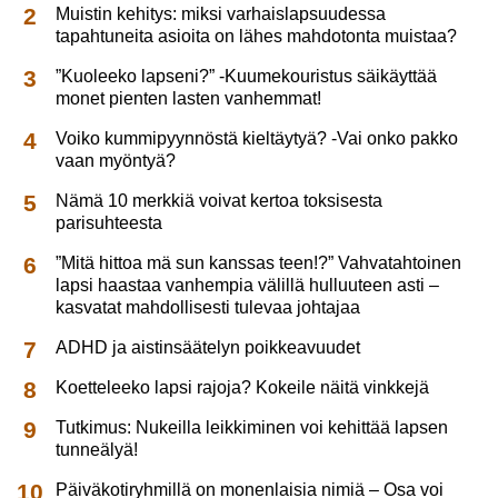
Muistin kehitys: miksi varhaislapsuudessa
tapahtuneita asioita on lähes mahdotonta muistaa?
”Kuoleeko lapseni?” -Kuumekouristus säikäyttää
monet pienten lasten vanhemmat!
Voiko kummipyynnöstä kieltäytyä? -Vai onko pakko
vaan myöntyä?
Nämä 10 merkkiä voivat kertoa toksisesta
parisuhteesta
”Mitä hittoa mä sun kanssas teen!?” Vahvatahtoinen
lapsi haastaa vanhempia välillä hulluuteen asti –
kasvatat mahdollisesti tulevaa johtajaa
ADHD ja aistinsäätelyn poikkeavuudet
Koetteleeko lapsi rajoja? Kokeile näitä vinkkejä
Tutkimus: Nukeilla leikkiminen voi kehittää lapsen
tunneälyä!
Päiväkotiryhmillä on monenlaisia nimiä – Osa voi