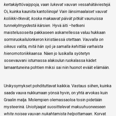
kertakäyttövaippoja, vaan lukevat vauvan vessahätäviestejä.
Oi, kuinka kauniita kantoliinoja!
Vain länsimaalaiset vauvat
koliikki-itkevät, koska makaavat päivät pitkät vaunuissa
tunnekylmyydestä kärsien.
Hyvä äiti –hetkeni
maistelusoseita pakkaseen askarrellessa valuu hukkaan
sormiruokailulonkeron kiristäessä otettaan.
Vauvalla on
oikeus valita, mitä hän syö ja samalla kehittää varhaista
hienomotoriikkaansa.
Näen jo lusikalla syötetyn
sosevauvani istumassa alakoulun ruokalassa kädet
lamaantuneina pohtien miksi sai niin huonot eväät elämään.
Unikysymykset pohdituttavat kaikkia. Vastaus siihen, kuinka
saada vauva nukkumaan yönsä hyvin, on yhtä arvokas kuin
Graalin malja. Molempien olemassaoloa tosin pidetään
mysteerinä.
Uniohjaajat suosittelevat makuuhuoneeseen
white noisea vauvan nukahtamista helpottamaan.
Korvat