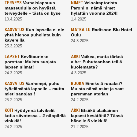
TERVEYS
Varhaislapsuus
NIMET
Velociraptorista
maaseudulla on hyvästä
Paroniin, nämä nimet
terveydelle – tästä on kyse
hylättiin vuonna 2024!
10.4.2025
1.4.2025
KASVATUS
Kun lapsella ei ole
MATKAILU
Radisson Blu Hotel
yhtä hienoa puhelinta kuin
Oulu
kavereilla
24.3.2025
25.3.2025
LAPSET
Kevätaurinko
ARKI
Vaikea, mutta tärkeä
porottaa: Muista suojata
aihe: Puhutaanhan teillä
lapsen silmät!
kuolemasta?
24.3.2025
4.3.2025
KASVATUS
Vanhempi, puhu
RUOKA
Eineksiä ruoaksi?
työelämästä lapselle – mutta
Muista nämä asiat ja saat
mieti sanojasi!
paremman aterian
25.2.2025
24.2.2025
KOTI
Hyödynnä talvikelit
ARKI
Etsiikö alaikäinen
kotia siivotessa – 2 näppärää
lapsesi kesätöitä? Tässä
vinkkiä!
hänelle 5 vinkkiä!
24.2.2025
21.2.2025