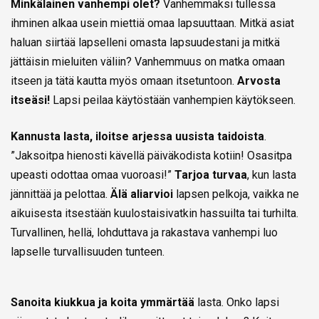
Minkälainen vanhempi olet?
Vanhemmaksi tullessa
ihminen alkaa usein miettiä omaa lapsuuttaan. Mitkä asiat
haluan siirtää lapselleni omasta lapsuudestani ja mitkä
jättäisin mieluiten väliin? Vanhemmuus on matka omaan
itseen ja tätä kautta myös omaan itsetuntoon.
Arvosta
itseäsi!
Lapsi peilaa käytöstään vanhempien käytökseen.
Kannusta lasta, iloitse arjessa uusista taidoista
.
”Jaksoitpa hienosti kävellä päiväkodista kotiin! Osasitpa
upeasti odottaa omaa vuoroasi!”
Tarjoa turvaa
, kun lasta
jännittää ja pelottaa.
Älä aliarvioi
lapsen pelkoja, vaikka ne
aikuisesta itsestään kuulostaisivatkin hassuilta tai turhilta.
Turvallinen, hellä, lohduttava ja rakastava vanhempi luo
lapselle turvallisuuden tunteen.
Sanoita kiukkua ja koita ymmärtää
lasta. Onko lapsi