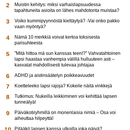
Muistin kehitys: miksi varhaislapsuudessa
tapahtuneita asioita on lähes mahdotonta muistaa?
Voiko kummipyynnöstä kieltäytyä? -Vai onko pakko
vaan myöntyä?
Nämä 10 merkkiä voivat kertoa toksisesta
parisuhteesta
”Mitä hittoa mä sun kanssas teen!?” Vahvatahtoinen
lapsi haastaa vanhempia välillä hulluuteen asti –
kasvatat mahdollisesti tulevaa johtajaa
ADHD ja aistinsäätelyn poikkeavuudet
Koetteleeko lapsi rajoja? Kokeile näitä vinkkejä
Tutkimus: Nukeilla leikkiminen voi kehittää lapsen
tunneälyä!
Päiväkotiryhmillä on monenlaisia nimiä – Osa voi
aiheuttaa hilpeyttä!
Pitääkö lapsen kanssa ulkoilla joka päivä?