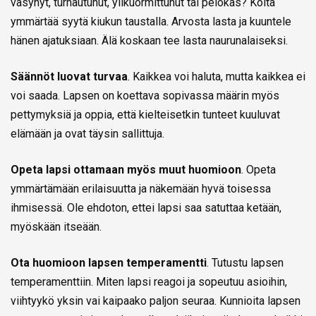
väsynyt, turhautunut, ylikuormittunut tai pelokas? Koita
ymmärtää syytä kiukun taustalla. Arvosta lasta ja kuuntele
hänen ajatuksiaan. Älä koskaan tee lasta naurunalaiseksi.
Säännöt luovat turvaa
. Kaikkea voi haluta, mutta kaikkea ei
voi saada. Lapsen on koettava sopivassa määrin myös
pettymyksiä ja oppia, että kielteisetkin tunteet kuuluvat
elämään ja ovat täysin sallittuja.
Opeta lapsi ottamaan myös muut huomioon
. Opeta
ymmärtämään erilaisuutta ja näkemään hyvä toisessa
ihmisessä. Ole ehdoton, ettei lapsi saa satuttaa ketään,
myöskään itseään.
Ota huomioon lapsen temperamentti
. Tutustu lapsen
temperamenttiin. Miten lapsi reagoi ja sopeutuu asioihin,
viihtyykö yksin vai kaipaako paljon seuraa. Kunnioita lapsen