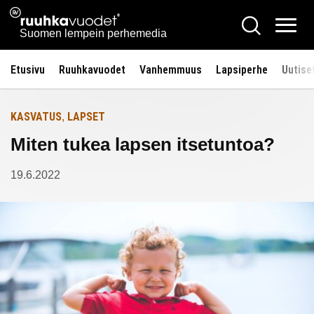
Siirry
Ruuhkavuodet.fi
Hae
Etusivulle
sisältöön
Vali
Suomen lempein perhemedia
Etusivu
Ruuhkavuodet
Vanhemmuus
Lapsiperhe
Uutise
KASVATUS
LAPSET
,
Miten tukea lapsen itsetuntoa?
19.6.2022