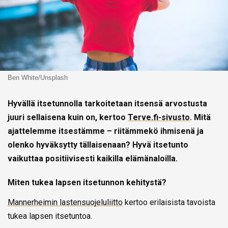
Ben White/Unsplash
Hyvällä itsetunnolla tarkoitetaan itsensä arvostusta
juuri sellaisena kuin on, kertoo
Terve.fi-sivusto
. Mitä
ajattelemme itsestämme – riitämmekö ihmisenä ja
olenko hyväksytty tällaisenaan? Hyvä itsetunto
vaikuttaa positiivisesti kaikilla elämänaloilla.
Miten tukea lapsen itsetunnon kehitystä?
Mannerheimin lastensuojeluliitto
kertoo erilaisista tavoista
tukea lapsen itsetuntoa.