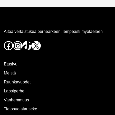
Aitoa vertaistukea perhearkeen, lempeästi myötäeläen
Facebook
Instagram
TikTok
X
Etusivu
Meistä
Ruuhkavuodet
Lapsiperhe
Vanhemmuus
Tietosuojalauseke