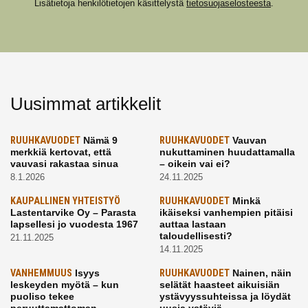
Lisätietoja henkilötietojen käsittelystä
tietosuojaselosteesta
.
Uusimmat artikkelit
RUUHKAVUODET
Nämä 9
RUUHKAVUODET
Vauvan
merkkiä kertovat, että
nukuttaminen huudattamalla
vauvasi rakastaa sinua
– oikein vai ei?
8.1.2026
24.11.2025
KAUPALLINEN YHTEISTYÖ
RUUHKAVUODET
Minkä
Lastentarvike Oy – Parasta
ikäiseksi vanhempien pitäisi
lapsellesi jo vuodesta 1967
auttaa lastaan
taloudellisesti?
21.11.2025
14.11.2025
VANHEMMUUS
Isyys
RUUHKAVUODET
Nainen, näin
leskeyden myötä – kun
selätät haasteet aikuisiän
puoliso tekee
ystävyyssuhteissa ja löydät