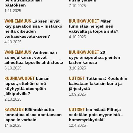
peruuttamattoman
uusia ystäviä
päätöksen
7.10.2025
1.11.2025
VANHEMMUUS
Lapseni eivät
RUUHKAVUODET
Miten
käy päiväkodissa – riistänkö
tunnistaa hengellinen
heiltä oikeuden
väkivalta ja toipua siitä?
varhaiskasvatukseen?
4.10.2025
4.10.2025
VANHEMMUUS
Vanhemman
RUUHKAVUODET
20
somejulkaisut voivat
syyslomapuuhaa pienten
aiheuttaa lapselle ahdistusta
lasten kanssa
3.10.2025
3.10.2025
RUUHKAVUODET
Laman
UUTISET
Tutkimus: Kouluihin
lapset, ettehän siirrä
kaivataan takaisin kuria ja
köyhyyttä eteenpäin
järjestystä
jälkipolville?
13.9.2025
2.10.2025
KASVATUS
Eläinrakkautta
UUTISET
Iso määrä Pilttejä
kannattaa alkaa opettamaan
vedetään pois myynnistä –
lapselle varhain
homemyrkkyriski!
14.6.2025
12.4.2025