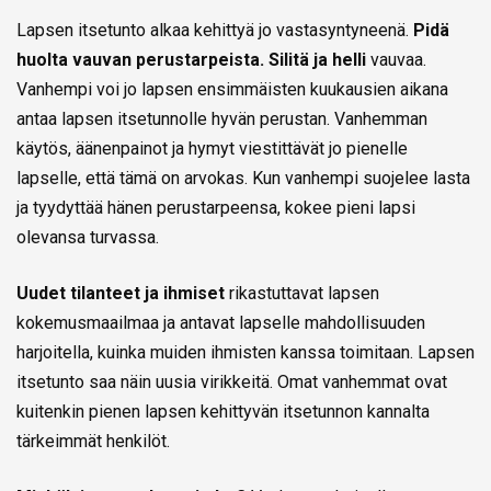
Lapsen itsetunto alkaa kehittyä jo vastasyntyneenä.
Pidä
huolta vauvan perustarpeista. Silitä ja helli
vauvaa.
Vanhempi voi jo lapsen ensimmäisten kuukausien aikana
antaa lapsen itsetunnolle hyvän perustan. Vanhemman
käytös, äänenpainot ja hymyt viestittävät jo pienelle
lapselle, että tämä on arvokas. Kun vanhempi suojelee lasta
ja tyydyttää hänen perustarpeensa, kokee pieni lapsi
olevansa turvassa.
Uudet tilanteet ja ihmiset
rikastuttavat lapsen
kokemusmaailmaa ja antavat lapselle mahdollisuuden
harjoitella, kuinka muiden ihmisten kanssa toimitaan. Lapsen
itsetunto saa näin uusia virikkeitä. Omat vanhemmat ovat
kuitenkin pienen lapsen kehittyvän itsetunnon kannalta
tärkeimmät henkilöt.