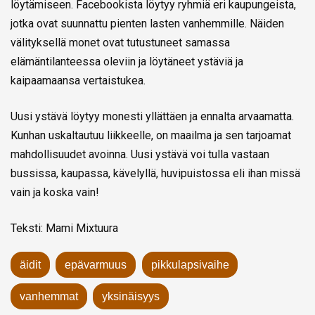
löytämiseen. Facebookista löytyy ryhmiä eri kaupungeista,
jotka ovat suunnattu pienten lasten vanhemmille. Näiden
välityksellä monet ovat tutustuneet samassa
elämäntilanteessa oleviin ja löytäneet ystäviä ja
kaipaamaansa vertaistukea.
Uusi ystävä löytyy monesti yllättäen ja ennalta arvaamatta.
Kunhan uskaltautuu liikkeelle, on maailma ja sen tarjoamat
mahdollisuudet avoinna. Uusi ystävä voi tulla vastaan
bussissa, kaupassa, kävelyllä, huvipuistossa eli ihan missä
vain ja koska vain!
Teksti: Mami Mixtuura
äidit
epävarmuus
pikkulapsivaihe
vanhemmat
yksinäisyys