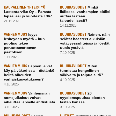
KAUPALLINEN YHTEISTYÖ
RUUHKAVUODET
Minkä
Lastentarvike Oy – Parasta
ikäiseksi vanhempien pitäisi
lapsellesi jo vuodesta 1967
auttaa lastaan
taloudellisesti?
21.11.2025
14.11.2025
VANHEMMUUS
Isyys
RUUHKAVUODET
Nainen, näin
leskeyden myötä – kun
selätät haasteet aikuisiän
puoliso tekee
ystävyyssuhteissa ja löydät
peruuttamattoman
uusia ystäviä
päätöksen
7.10.2025
1.11.2025
VANHEMMUUS
Lapseni eivät
RUUHKAVUODET
Miten
käy päiväkodissa – riistänkö
tunnistaa hengellinen
heiltä oikeuden
väkivalta ja toipua siitä?
varhaiskasvatukseen?
4.10.2025
4.10.2025
VANHEMMUUS
Vanhemman
RUUHKAVUODET
20
somejulkaisut voivat
syyslomapuuhaa pienten
aiheuttaa lapselle ahdistusta
lasten kanssa
3.10.2025
3.10.2025
Laman
Tutkimus: Kouluihin