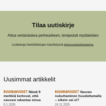
Tilaa uutiskirje
Aitoa vertaistukea perhearkeen, lempeästi myötäeläen
Lisätietoja henkilötietojen käsittelystä
tietosuojaselosteesta
.
Uusimmat artikkelit
RUUHKAVUODET
Nämä 9
RUUHKAVUODET
Vauvan
merkkiä kertovat, että
nukuttaminen huudattamalla
vauvasi rakastaa sinua
– oikein vai ei?
8.1.2026
24.11.2025