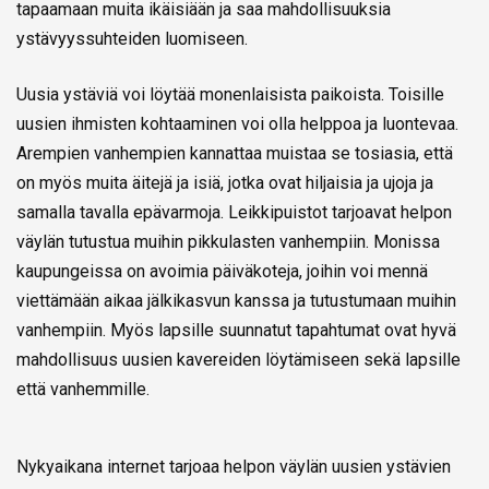
tapaamaan muita ikäisiään ja saa mahdollisuuksia
ystävyyssuhteiden luomiseen.
Uusia ystäviä voi löytää monenlaisista paikoista. Toisille
uusien ihmisten kohtaaminen voi olla helppoa ja luontevaa.
Arempien vanhempien kannattaa muistaa se tosiasia, että
on myös muita äitejä ja isiä, jotka ovat hiljaisia ja ujoja ja
samalla tavalla epävarmoja. Leikkipuistot tarjoavat helpon
väylän tutustua muihin pikkulasten vanhempiin. Monissa
kaupungeissa on avoimia päiväkoteja, joihin voi mennä
viettämään aikaa jälkikasvun kanssa ja tutustumaan muihin
vanhempiin. Myös lapsille suunnatut tapahtumat ovat hyvä
mahdollisuus uusien kavereiden löytämiseen sekä lapsille
että vanhemmille.
Nykyaikana internet tarjoaa helpon väylän uusien ystävien