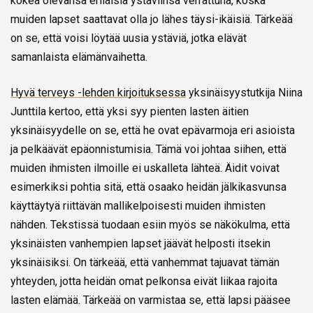
kokea olevansa erilaisia ystäviinsä verrattuna, koska
muiden lapset saattavat olla jo lähes täysi-ikäisiä. Tärkeää
on se, että voisi löytää uusia ystäviä, jotka elävät
samanlaista elämänvaihetta.
Hyvä terveys -lehden kirjoituksessa
yksinäisyystutkija Niina
Junttila kertoo, että yksi syy pienten lasten äitien
yksinäisyydelle on se, että he ovat epävarmoja eri asioista
ja pelkäävät epäonnistumisia. Tämä voi johtaa siihen, että
muiden ihmisten ilmoille ei uskalleta lähteä. Äidit voivat
esimerkiksi pohtia sitä, että osaako heidän jälkikasvunsa
käyttäytyä riittävän mallikelpoisesti muiden ihmisten
nähden. Tekstissä tuodaan esiin myös se näkökulma, että
yksinäisten vanhempien lapset jäävät helposti itsekin
yksinäisiksi. On tärkeää, että vanhemmat tajuavat tämän
yhteyden, jotta heidän omat pelkonsa eivät liikaa rajoita
lasten elämää. Tärkeää on varmistaa se, että lapsi pääsee