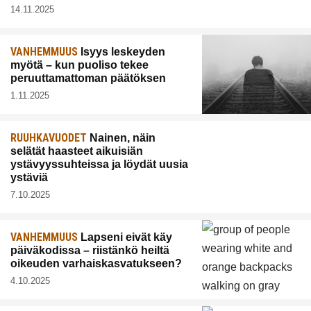
14.11.2025
VANHEMMUUS
Isyys leskeyden
myötä – kun puoliso tekee
peruuttamattoman päätöksen
1.11.2025
RUUHKAVUODET
Nainen, näin
selätät haasteet aikuisiän
ystävyyssuhteissa ja löydät uusia
ystäviä
7.10.2025
VANHEMMUUS
Lapseni eivät käy
päiväkodissa – riistänkö heiltä
oikeuden varhaiskasvatukseen?
4.10.2025