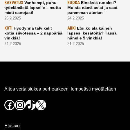
KASVATUS
Vanhempi, puhu
RUOKA
Eineksiä ruoaksi?
työelämästä lapselle – mutta
Muista nämä asiat ja saat
mieti sanojasi!
paremman aterian
25.2.2025
24.2.2025
KOTI
Hyödynnä talvikelit
ARKI
Etsiikö alaikäinen
kotia siivotessa – 2 näppärää
lapsesi kesätöitä? Tässä
vinkkiä!
hänelle 5 vinkkiä!
24.2.2025
21.2.2025
Aitoa vertaistukea perhearkeen, lempeästi myötäeläen
Facebook
Instagram
TikTok
X
Etusivu