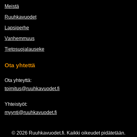
Meistä
Ruuhkavuodet
Lapsiperhe
Vanhemmuus
Tietosuojalauseke
Ota yhtettä
Ota yhteyttä:
toimitus@ruuhkavuodet.fi
Yhteistyöt:
myynti@ruuhkavuodet.fi
© 2026 Ruuhkavuodet.fi. Kaikki oikeudet pidätetään.