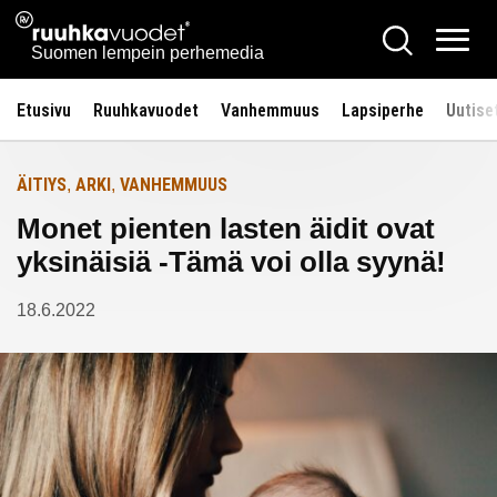
Siirry
Ruuhkavuodet.fi
Hae
Etusivulle
sisältöön
Vali
Suomen lempein perhemedia
Etusivu
Ruuhkavuodet
Vanhemmuus
Lapsiperhe
Uutise
ÄITIYS
ARKI
VANHEMMUUS
,
,
Monet pienten lasten äidit ovat
yksinäisiä -Tämä voi olla syynä!
18.6.2022