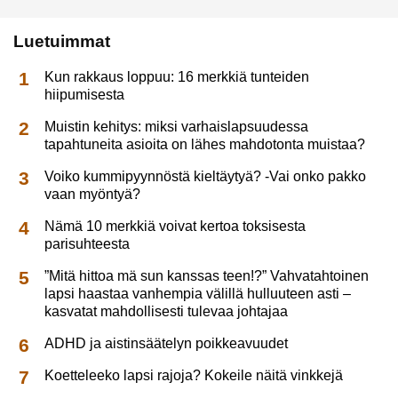
Luetuimmat
Kun rakkaus loppuu: 16 merkkiä tunteiden
hiipumisesta
Muistin kehitys: miksi varhaislapsuudessa
tapahtuneita asioita on lähes mahdotonta muistaa?
Voiko kummipyynnöstä kieltäytyä? -Vai onko pakko
vaan myöntyä?
Nämä 10 merkkiä voivat kertoa toksisesta
parisuhteesta
”Mitä hittoa mä sun kanssas teen!?” Vahvatahtoinen
lapsi haastaa vanhempia välillä hulluuteen asti –
kasvatat mahdollisesti tulevaa johtajaa
ADHD ja aistinsäätelyn poikkeavuudet
Koetteleeko lapsi rajoja? Kokeile näitä vinkkejä