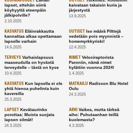
RUUHKAVUODET
UUTISET
lapset, ettehän siirrä
kaivataan takaisin kuria ja
köyhyyttä eteenpäin
järjestystä
jälkipolville?
13.9.2025
2.10.2025
KASVATUS
Eläinrakkautta
UUTISET
Iso määrä Pilttejä
kannattaa alkaa opettamaan
vedetään pois myynnistä –
lapselle varhain
homemyrkkyriski!
14.6.2025
12.4.2025
TERVEYS
Varhaislapsuus
NIMET
Velociraptorista
maaseudulla on hyvästä
Paroniin, nämä nimet
terveydelle – tästä on kyse
hylättiin vuonna 2024!
10.4.2025
1.4.2025
KASVATUS
Kun lapsella ei ole
MATKAILU
Radisson Blu Hotel
yhtä hienoa puhelinta kuin
Oulu
kavereilla
24.3.2025
25.3.2025
LAPSET
Kevätaurinko
ARKI
Vaikea, mutta tärkeä
porottaa: Muista suojata
aihe: Puhutaanhan teillä
lapsen silmät!
kuolemasta?
24.3.2025
4.3.2025