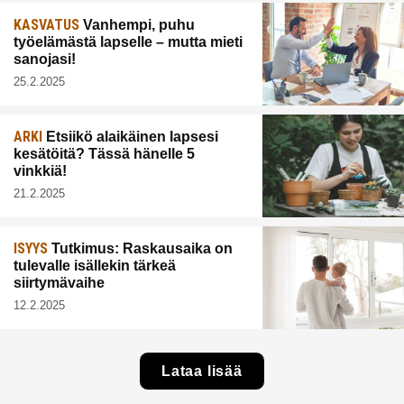
KASVATUS
Vanhempi, puhu
työelämästä lapselle – mutta mieti
sanojasi!
25.2.2025
ARKI
Etsiikö alaikäinen lapsesi
kesätöitä? Tässä hänelle 5
vinkkiä!
21.2.2025
ISYYS
Tutkimus: Raskausaika on
tulevalle isällekin tärkeä
siirtymävaihe
12.2.2025
Lataa lisää