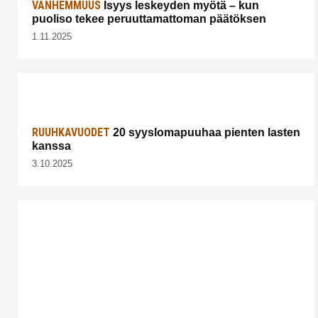
VANHEMMUUS
Isyys leskeyden myötä – kun
puoliso tekee peruuttamattoman päätöksen
1.11.2025
RUUHKAVUODET
20 syyslomapuuhaa pienten lasten
kanssa
3.10.2025