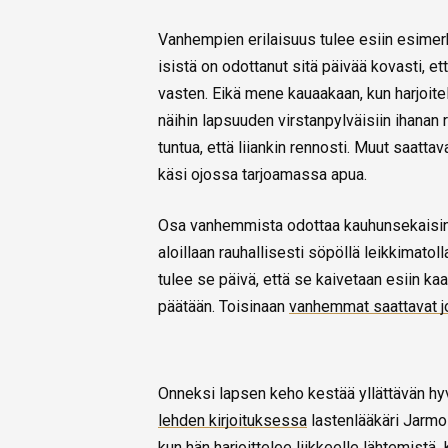
Vanhempien erilaisuus tulee esiin esimerkik
isistä on odottanut sitä päivää kovasti,
vasten. Eikä mene kauaakaan, kun harjoit
näihin lapsuuden virstanpylväisiin ihanan
tuntua, että liiankin rennosti. Muut saatta
käsi ojossa tarjoamassa apua.
Osa vanhemmista odottaa kauhunsekaisin t
aloillaan rauhallisesti söpöllä leikkimatol
tulee se päivä, että se kaivetaan esiin kaap
päätään. Toisinaan
vanhemmat saattavat jop
Onneksi lapsen keho kestää yllättävän hyv
lehden kirjoituksessa
lastenlääkäri Jarmo S
kun hän harjoittelee liikkeelle lähtemistä