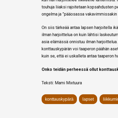
touhuja liiaksi rajoitetaan kopsahdusten p
ongelma ja ”pääosassa vakavimmissakin 
On siis tärkeää antaa lapsen harjoitella i
ilman harjoittelua on kuin lähtisi laskeutu
asia elämässä onnistuu ilman harjoittelua
konttauskypärän voi taaperon päähän aset
kuin se, että ei uskalleta antaa taaperon har
Onko teidän perheessä ollut konttaus
Teksti: Mami Mixtuura
konttauskypärä
lapset
liikkum