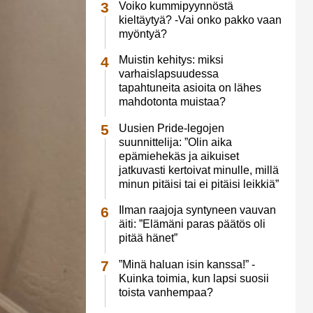
Voiko kummipyynnöstä
kieltäytyä? -Vai onko pakko vaan
myöntyä?
Muistin kehitys: miksi
varhaislapsuudessa
tapahtuneita asioita on lähes
mahdotonta muistaa?
Uusien Pride-legojen
suunnittelija: ”Olin aika
epämiehekäs ja aikuiset
jatkuvasti kertoivat minulle, millä
minun pitäisi tai ei pitäisi leikkiä”
Ilman raajoja syntyneen vauvan
äiti: ”Elämäni paras päätös oli
pitää hänet”
”Minä haluan isin kanssa!” -
Kuinka toimia, kun lapsi suosii
toista vanhempaa?