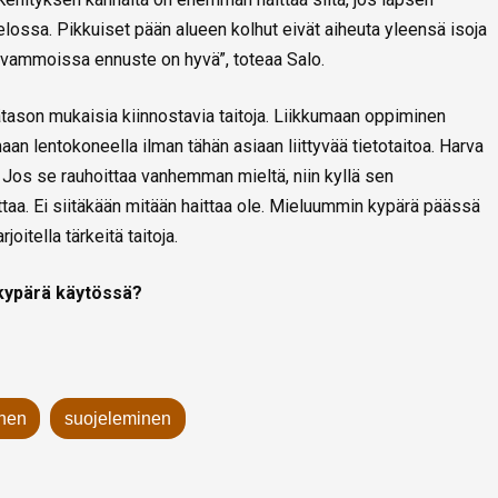
elossa. Pikkuiset pään alueen kolhut eivät aiheuta yleensä isoja
vammoissa ennuste on hyvä”, toteaa Salo.
kätason mukaisia kiinnostavia taitoja. Liikkumaan oppiminen
maan lentokoneella ilman tähän asiaan liittyvää tietotaitoa. Harva
. Jos se rauhoittaa vanhemman mieltä, niin kyllä sen
taa. Ei siitäkään mitään haittaa ole. Mieluummin kypärä päässä
joitella tärkeitä taitoja.
kypärä käytössä?
inen
suojeleminen