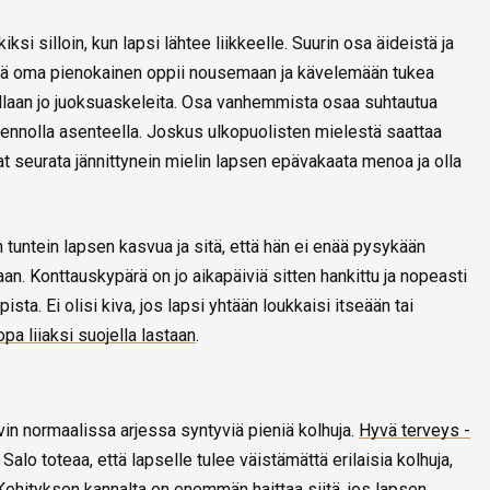
si silloin, kun lapsi lähtee liikkeelle. Suurin osa äideistä ja
 että oma pienokainen oppii nousemaan ja kävelemään tukea
ellaan jo juoksuaskeleita. Osa vanhemmista osaa suhtautua
 rennolla asenteella. Joskus ulkopuolisten mielestä saattaa
vat seurata jännittynein mielin lapsen epävakaata menoa ja olla
untein lapsen kasvua ja sitä, että hän ei enää pysykään
laan. Konttauskypärä on jo aikapäiviä sitten hankittu ja nopeasti
ista. Ei olisi kiva, jos lapsi yhtään loukkaisi itseään tai
a liiaksi suojella lastaan
.
in normaalissa arjessa syntyviä pieniä kolhuja.
Hyvä terveys -
alo toteaa, että lapselle tulee väistämättä erilaisia kolhuja,
. Kehityksen kannalta on enemmän haittaa siitä, jos lapsen