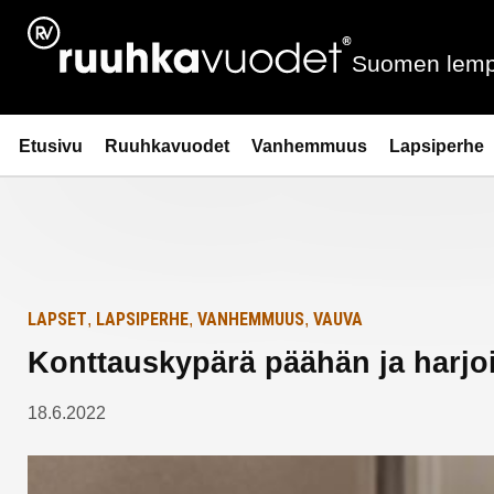
Siirry
Etusivulle
sisältöön
Suomen lemp
Ruuhkavuodet.fi
Etusivu
Ruuhkavuodet
Vanhemmuus
Lapsiperhe
LAPSET
LAPSIPERHE
VANHEMMUUS
VAUVA
,
,
,
Konttauskypärä päähän ja harjoit
18.6.2022