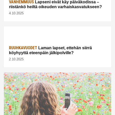
VANHEMMUUS
Lapseni eivät käy päiväkodissa –
riistänkö heiltä oikeuden varhaiskasvatukseen?
4.10.2025
RUUHKAVUODET
Laman lapset, ettehän siirrä
köyhyyttä eteenpäin jälkipolville?
2.10.2025