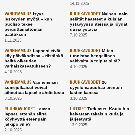
14.11.2025
VANHEMMUUS
Isyys
RUUHKAVUODET
Nainen, näin
leskeyden myötä – kun
selätät haasteet aikuisiän
puoliso tekee
ystävyyssuhteissa ja löydät
peruuttamattoman
uusia ystäviä
päätöksen
7.10.2025
1.11.2025
VANHEMMUUS
Lapseni eivät
RUUHKAVUODET
Miten
käy päiväkodissa – riistänkö
tunnistaa hengellinen
heiltä oikeuden
väkivalta ja toipua siitä?
varhaiskasvatukseen?
4.10.2025
4.10.2025
VANHEMMUUS
Vanhemman
RUUHKAVUODET
20
somejulkaisut voivat
syyslomapuuhaa pienten
aiheuttaa lapselle ahdistusta
lasten kanssa
3.10.2025
3.10.2025
RUUHKAVUODET
Laman
UUTISET
Tutkimus: Kouluihin
lapset, ettehän siirrä
kaivataan takaisin kuria ja
köyhyyttä eteenpäin
järjestystä
jälkipolville?
13.9.2025
2.10.2025