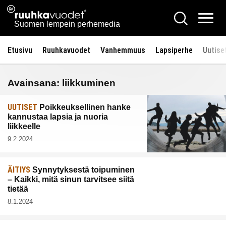
Siirry
Ruuhkavuodet.fi
Hae
sisältöön
Vali
Suomen lempein perhemedia
Etusivu
Ruuhkavuodet
Vanhemmuus
Lapsiperhe
Uutise
Avainsana:
liikkuminen
UUTISET
Poikkeuksellinen hanke
kannustaa lapsia ja nuoria
liikkeelle
9.2.2024
ÄITIYS
Synnytyksestä toipuminen
– Kaikki, mitä sinun tarvitsee siitä
tietää
8.1.2024