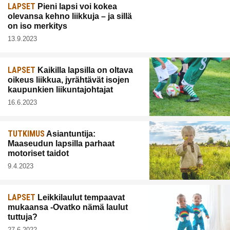
LAPSET
Pieni lapsi voi kokea
olevansa kehno liikkuja – ja sillä
on iso merkitys
13.9.2023
LAPSET
Kaikilla lapsilla on oltava
oikeus liikkua, jyrähtävät isojen
kaupunkien liikuntajohtajat
16.6.2023
TUTKIMUS
Asiantuntija:
Maaseudun lapsilla parhaat
motoriset taidot
9.4.2023
LAPSET
Leikkilaulut tempaavat
mukaansa -Ovatko nämä laulut
tuttuja?
27.6.2022