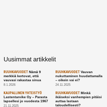
Uusimmat artikkelit
RUUHKAVUODET
Nämä 9
RUUHKAVUODET
Vauvan
merkkiä kertovat, että
nukuttaminen huudattamalla
vauvasi rakastaa sinua
– oikein vai ei?
8.1.2026
24.11.2025
KAUPALLINEN YHTEISTYÖ
RUUHKAVUODET
Minkä
Lastentarvike Oy – Parasta
ikäiseksi vanhempien pitäisi
lapsellesi jo vuodesta 1967
auttaa lastaan
taloudellisesti?
21.11.2025