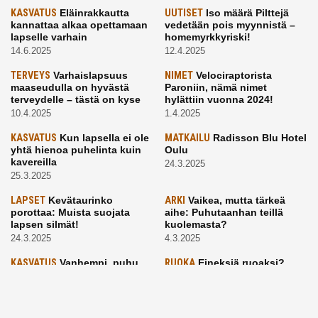
KASVATUS
Eläinrakkautta
UUTISET
Iso määrä Pilttejä
kannattaa alkaa opettamaan
vedetään pois myynnistä –
lapselle varhain
homemyrkkyriski!
14.6.2025
12.4.2025
TERVEYS
Varhaislapsuus
NIMET
Velociraptorista
maaseudulla on hyvästä
Paroniin, nämä nimet
terveydelle – tästä on kyse
hylättiin vuonna 2024!
10.4.2025
1.4.2025
KASVATUS
Kun lapsella ei ole
MATKAILU
Radisson Blu Hotel
yhtä hienoa puhelinta kuin
Oulu
kavereilla
24.3.2025
25.3.2025
LAPSET
Kevätaurinko
ARKI
Vaikea, mutta tärkeä
porottaa: Muista suojata
aihe: Puhutaanhan teillä
lapsen silmät!
kuolemasta?
24.3.2025
4.3.2025
KASVATUS
Vanhempi, puhu
RUOKA
Eineksiä ruoaksi?
työelämästä lapselle – mutta
Muista nämä asiat ja saat
mieti sanojasi!
paremman aterian
25.2.2025
24.2.2025