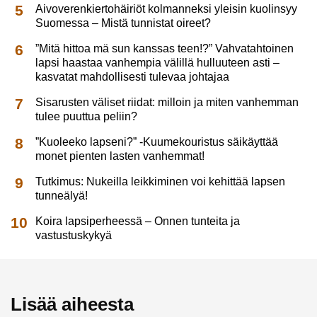
Aivoverenkiertohäiriöt kolmanneksi yleisin kuolinsyy
Suomessa – Mistä tunnistat oireet?
”Mitä hittoa mä sun kanssas teen!?” Vahvatahtoinen
lapsi haastaa vanhempia välillä hulluuteen asti –
kasvatat mahdollisesti tulevaa johtajaa
Sisarusten väliset riidat: milloin ja miten vanhemman
tulee puuttua peliin?
”Kuoleeko lapseni?” -Kuumekouristus säikäyttää
monet pienten lasten vanhemmat!
Tutkimus: Nukeilla leikkiminen voi kehittää lapsen
tunneälyä!
Koira lapsiperheessä – Onnen tunteita ja
vastustuskykyä
Lisää aiheesta