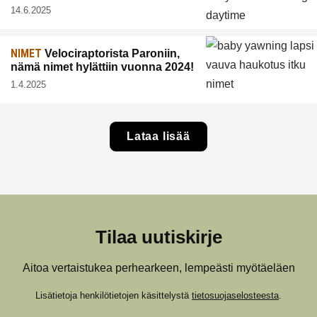
14.6.2025
NIMET
Velociraptorista Paroniin,
nämä nimet hylättiin vuonna 2024!
1.4.2025
Lataa lisää
Tilaa uutiskirje
Aitoa vertaistukea perhearkeen, lempeästi myötäeläen
Lisätietoja henkilötietojen käsittelystä
tietosuojaselosteesta
.