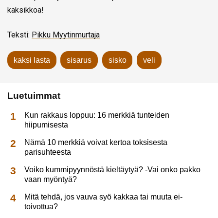
kaksikkoa!
Teksti:
Pikku Myytinmurtaja
kaksi lasta
sisarus
sisko
veli
Luetuimmat
Kun rakkaus loppuu: 16 merkkiä tunteiden
hiipumisesta
Nämä 10 merkkiä voivat kertoa toksisesta
parisuhteesta
Voiko kummipyynnöstä kieltäytyä? -Vai onko pakko
vaan myöntyä?
Mitä tehdä, jos vauva syö kakkaa tai muuta ei-
toivottua?