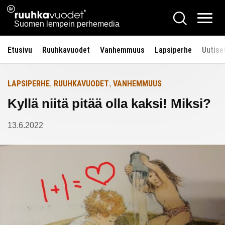
Siirry
Ruuhkavuodet.fi
Hae
Etusivulle
sisältöön
Vali
Suomen lempein perhemedia
Etusivu
Ruuhkavuodet
Vanhemmuus
Lapsiperhe
Uutise
LAPSIPERHE
RUUHKAVUODET
VANHEMMUUS
,
,
Kyllä niitä pitää olla kaksi! Miksi?
13.6.2022