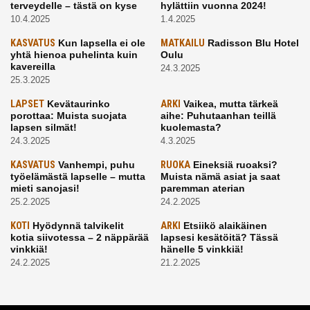
terveydelle – tästä on kyse
hylättiin vuonna 2024!
10.4.2025
1.4.2025
KASVATUS
Kun lapsella ei ole
MATKAILU
Radisson Blu Hotel
yhtä hienoa puhelinta kuin
Oulu
kavereilla
24.3.2025
25.3.2025
LAPSET
Kevätaurinko
ARKI
Vaikea, mutta tärkeä
porottaa: Muista suojata
aihe: Puhutaanhan teillä
lapsen silmät!
kuolemasta?
24.3.2025
4.3.2025
KASVATUS
Vanhempi, puhu
RUOKA
Eineksiä ruoaksi?
työelämästä lapselle – mutta
Muista nämä asiat ja saat
mieti sanojasi!
paremman aterian
25.2.2025
24.2.2025
KOTI
Hyödynnä talvikelit
ARKI
Etsiikö alaikäinen
kotia siivotessa – 2 näppärää
lapsesi kesätöitä? Tässä
vinkkiä!
hänelle 5 vinkkiä!
24.2.2025
21.2.2025