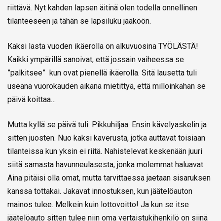
riittävä. Nyt kahden lapsen äitinä olen todella onnellinen
tilanteeseen ja tähän se lapsiluku jääköön.
Kaksi lasta vuoden ikäerolla on alkuvuosina TYÖLÄSTÄ!
Kaikki ympärillä sanoivat, että jossain vaiheessa se
”palkitsee” kun ovat pienellä ikäerolla. Sitä lausetta tuli
useana vuorokauden aikana mietittyä, että milloinkahan se
päivä koittaa…
Mutta kyllä se päivä tuli. Pikkuhiljaa. Ensin kävelyaskelin ja
sitten juosten. Nuo kaksi kaverusta, jotka auttavat toisiaan
tilanteissa kun yksin ei riitä. Nahistelevat keskenään juuri
siitä samasta havunneulasesta, jonka molemmat haluavat.
Aina pitäisi olla omat, mutta tarvittaessa jaetaan sisaruksen
kanssa tottakai. Jakavat innostuksen, kun jäätelöauton
mainos tulee. Melkein kuin lottovoitto! Ja kun se itse
jäätelöauto sitten tulee niin oma vertaistukihenkilö on siinä