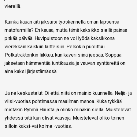
vierellä.
Kuinka kauan äiti jaksaisi työskennellä oman lapsensa
matofarmilla? En kauaa, mutta tämä kaksikko siellä painaa
pitkää päivää. Huvipuistoon ne voi lyödä kaksikkona
vierekkäin kaikkiin laitteisiin. Pelkokin puolittuu.
Potkutraktorikin liikkuu, kun kaveri siinä jeesaa. Soppaa
jaksetaan hämmentää tuntikausia ja vauvan synttäreitä on
aina kaksi järjestämässä.
Ja ne keskustelut. Oi että, niitä on mainio kuunnella. Neljä- ja
viisi-vuotias pohtimassa maailman menoa. Kuka tykkää
mistäkin Ryhmä Hausta ja olinko minäkin siellä. Muistelevat
yhdessä sitä kun olivat vauvoja. Muistelevat oliko toinen
silloin kaksi-vai kolme -vuotias.