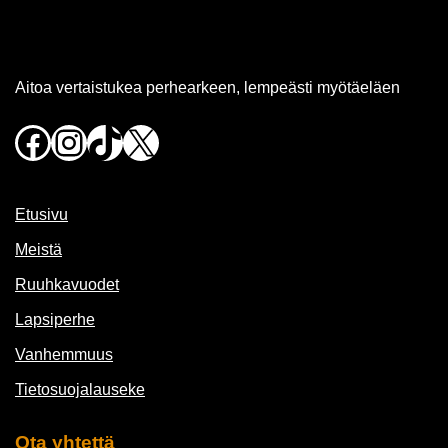
Aitoa vertaistukea perhearkeen, lempeästi myötäeläen
Facebook
Instagram
TikTok
X
Etusivu
Meistä
Ruuhkavuodet
Lapsiperhe
Vanhemmuus
Tietosuojalauseke
Ota yhtettä