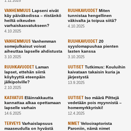
1.11.2025
VANHEMMUUS
Lapseni eivät
RUUHKAVUODET
Miten
käy päiväkodissa – riistänkö
tunnistaa hengellinen
heiltä oikeuden
väkivalta ja toipua siitä?
varhaiskasvatukseen?
4.10.2025
4.10.2025
VANHEMMUUS
Vanhemman
RUUHKAVUODET
20
somejulkaisut voivat
syyslomapuuhaa pienten
aiheuttaa lapselle ahdistusta
lasten kanssa
3.10.2025
3.10.2025
RUUHKAVUODET
Laman
UUTISET
Tutkimus: Kouluihin
lapset, ettehän siirrä
kaivataan takaisin kuria ja
köyhyyttä eteenpäin
järjestystä
jälkipolville?
13.9.2025
2.10.2025
KASVATUS
Eläinrakkautta
UUTISET
Iso määrä Pilttejä
kannattaa alkaa opettamaan
vedetään pois myynnistä –
lapselle varhain
homemyrkkyriski!
14.6.2025
12.4.2025
TERVEYS
Varhaislapsuus
NIMET
Velociraptorista
maaseudulla on hyvästä
Paroniin, nämä nimet