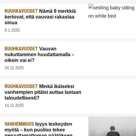
RUUHKAVUODET
Nämä 9 merkkiä
kertovat, että vauvasi rakastaa
sinua
8.1.2026
RUUHKAVUODET
Vauvan
nukuttaminen huudattamalla –
oikein vai ei?
24.11.2025
RUUHKAVUODET
Minkä ikäiseksi
vanhempien pitäisi auttaa lastaan
taloudellisesti?
14.11.2025
VANHEMMUUS
Isyys leskeyden
myötä – kun puoliso tekee
peruuttamattoman päätöksen