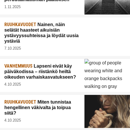
1.11.2025
RUUHKAVUODET
Nainen, näin
selätät haasteet aikuisiän
ystävyyssuhteissa ja löydät uusia
ystäviä
7.10.2025
VANHEMMUUS
Lapseni eivät käy
päiväkodissa – riistänkö heiltä
oikeuden varhaiskasvatukseen?
4.10.2025
RUUHKAVUODET
Miten tunnistaa
hengellinen väkivalta ja toipua
siitä?
4.10.2025