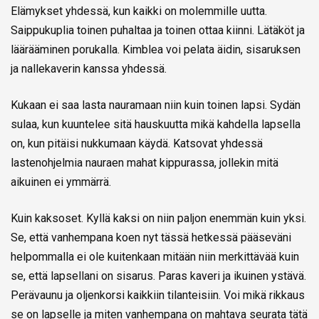
Elämykset yhdessä, kun kaikki on molemmille uutta.
Saippukuplia toinen puhaltaa ja toinen ottaa kiinni. Lätäköt ja
läärääminen porukalla. Kimblea voi pelata äidin, sisaruksen
ja nallekaverin kanssa yhdessä.
Kukaan ei saa lasta nauramaan niin kuin toinen lapsi. Sydän
sulaa, kun kuuntelee sitä hauskuutta mikä kahdella lapsella
on, kun pitäisi nukkumaan käydä. Katsovat yhdessä
lastenohjelmia nauraen mahat kippurassa, jollekin mitä
aikuinen ei ymmärrä.
Kuin kaksoset. Kyllä kaksi on niin paljon enemmän kuin yksi.
Se, että vanhempana koen nyt tässä hetkessä pääseväni
helpommalla ei ole kuitenkaan mitään niin merkittävää kuin
se, että lapsellani on sisarus. Paras kaveri ja ikuinen ystävä.
Perävaunu ja oljenkorsi kaikkiin tilanteisiin. Voi mikä rikkaus
se on lapselle ja miten vanhempana on mahtava seurata tätä