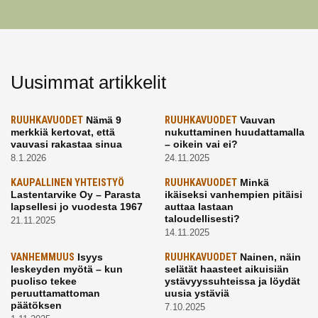
Uusimmat artikkelit
RUUHKAVUODET
Nämä 9
RUUHKAVUODET
Vauvan
merkkiä kertovat, että
nukuttaminen huudattamalla
vauvasi rakastaa sinua
– oikein vai ei?
8.1.2026
24.11.2025
KAUPALLINEN YHTEISTYÖ
RUUHKAVUODET
Minkä
Lastentarvike Oy – Parasta
ikäiseksi vanhempien pitäisi
lapsellesi jo vuodesta 1967
auttaa lastaan
taloudellisesti?
21.11.2025
14.11.2025
VANHEMMUUS
Isyys
RUUHKAVUODET
Nainen, näin
leskeyden myötä – kun
selätät haasteet aikuisiän
puoliso tekee
ystävyyssuhteissa ja löydät
peruuttamattoman
uusia ystäviä
päätöksen
7.10.2025