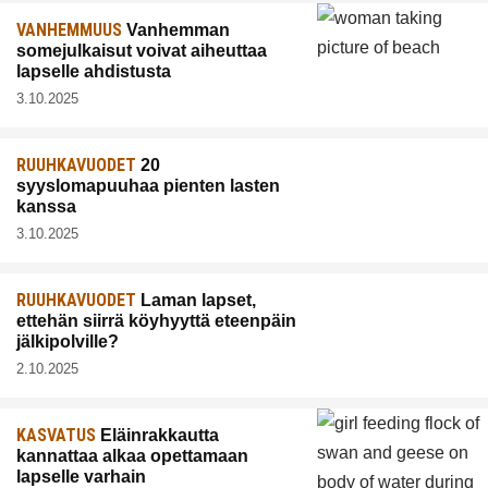
VANHEMMUUS
Vanhemman
somejulkaisut voivat aiheuttaa
lapselle ahdistusta
3.10.2025
RUUHKAVUODET
20
syyslomapuuhaa pienten lasten
kanssa
3.10.2025
RUUHKAVUODET
Laman lapset,
ettehän siirrä köyhyyttä eteenpäin
jälkipolville?
2.10.2025
KASVATUS
Eläinrakkautta
kannattaa alkaa opettamaan
lapselle varhain