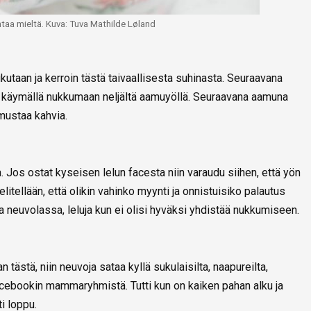
taa mieltä. Kuva: Tuva Mathilde Løland
kutaan ja kerroin tästä taivaallisesta suhinasta. Seuraavana
sta käymällä nukkumaan neljältä aamuyöllä. Seuraavana aamuna
 mustaa kahvia.
. Jos ostat kyseisen lelun facesta niin varaudu siihen, että yön
litellään, että olikin vahinko myynti ja onnistuisiko palautus
a neuvolassa, leluja kun ei olisi hyväksi yhdistää nukkumiseen.
tästä, niin neuvoja sataa kyllä sukulaisilta, naapureilta,
Facebookin mammaryhmistä. Tutti kun on kaiken pahan alku ja
i loppu.