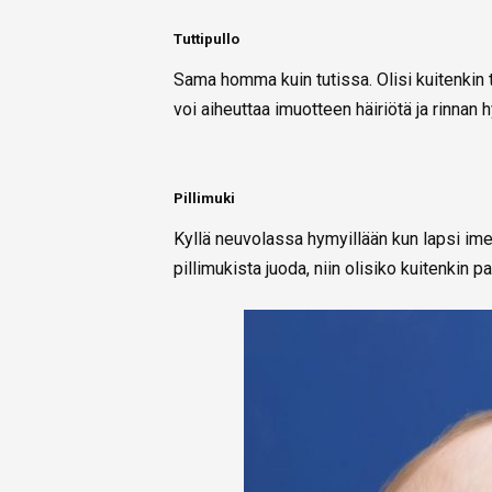
Tuttipullo
Sama homma kuin tutissa. Olisi kuitenkin t
voi aiheuttaa imuotteen häiriötä ja rinnan h
Pillimuki
Kyllä neuvolassa hymyillään kun lapsi imeä
pillimukista juoda, niin olisiko kuitenkin p