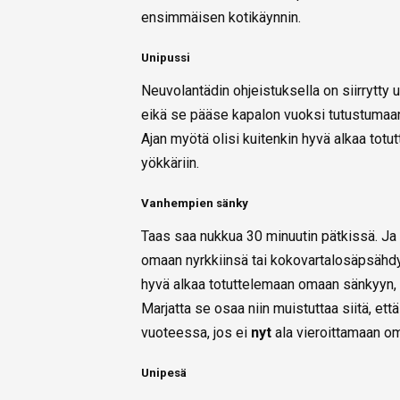
ensimmäisen kotikäynnin.
Unipussi
Neuvolantädin ohjeistuksella on siirrytty 
eikä se pääse kapalon vuoksi tutustumaan
Ajan myötä olisi kuitenkin hyvä alkaa totut
yökkäriin.
Vanhempien sänky
Taas saa nukkua 30 minuutin pätkissä. Ja
omaan nyrkkiinsä tai kokovartalosäpsähdyk
hyvä alkaa totuttelemaan omaan sänkyyn, et
Marjatta se osaa niin muistuttaa siitä, et
vuoteessa, jos ei
nyt
ala vieroittamaan o
Unipesä