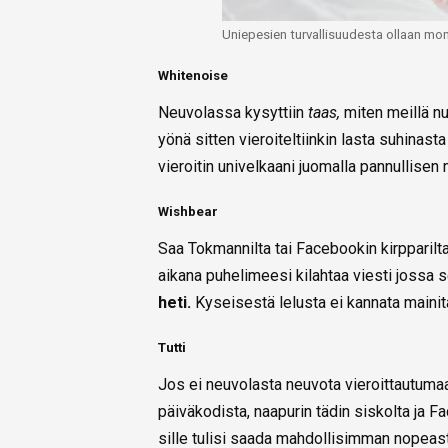
Uniepesien turvallisuudesta ollaan mon
Whitenoise
Neuvolassa kysyttiin
taas,
miten meillä nu
yönä sitten vieroiteltiinkin lasta suhina
vieroitin univelkaani juomalla pannullisen
Wishbear
Saa Tokmannilta tai Facebookin kirpparilta
aikana puhelimeesi kilahtaa viesti jossa se
heti.
Kyseisestä lelusta ei kannata mainit
Tutti
Jos ei neuvolasta neuvota vieroittautumaan 
päiväkodista, naapurin tädin siskolta ja 
sille tulisi saada mahdollisimman nopeast