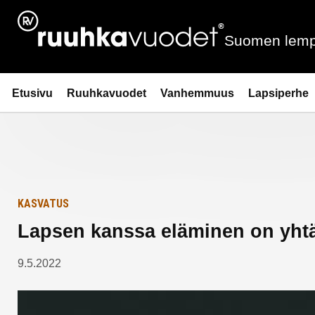
Siirry
Etusivulle
sisältöön
Suomen lemp
Ruuhkavuodet.fi
Etusivu
Ruuhkavuodet
Vanhemmuus
Lapsiperhe
KASVATUS
Lapsen kanssa eläminen on yhtä 
9.5.2022