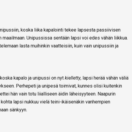
unipussiin, koska liika kapalointi tekee lapsesta passiivisen
 maailmaan. Unipussissa sentään lapsi voi edes vähän liikkua.
telemaan lasta muihinkin vaatteisiin, kuin vain unipussiin ja
 koska kapalo ja unipussi on nyt
kielletty
, lapsi herää vähän väliä
seen. Perhepeti ja unipesä toimivat, kunnes olisi kuitenkin
tei hän vain totu liialliseen äidin läheisyyteen. Naapurin
tä kohta lapsi nukkuu vielä teini-ikäisenäkin vanhempien
maan sänkyyn.