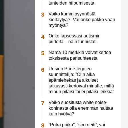
tunteiden hiipumisesta
Voiko kummipyynnöstä
kieltäytyä? -Vai onko pakko vaan
myöntyä?
Onko lapsessasi autismin
piirteitä – näin tunnistat!
Nämä 10 merkkiä voivat kertoa
toksisesta parisuhteesta
Uusien Pride-legojen
suunnittelija: ”Olin aika
epämiehekäs ja aikuiset
jatkuvasti kertoivat minulle, millä
minun pitäisi tai ei pitäisi leikkiä”
Voiko suositusta white noise-
kohinasta olla enemmän haittaa
kuin hyötyä?
”Potra poika”, ”siro neiti”, vai