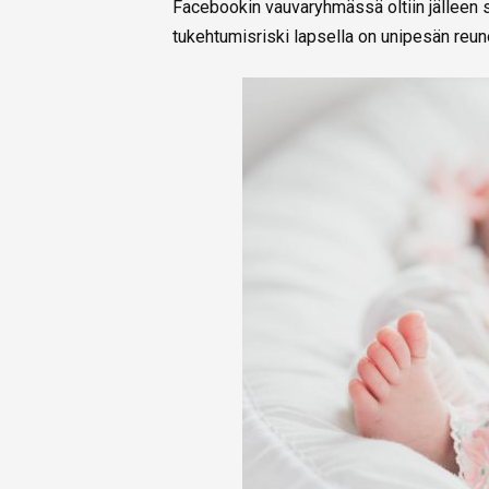
Facebookin vauvaryhmässä oltiin jälleen s
tukehtumisriski lapsella on unipesän reuno