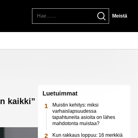
Hae
Meistä
Luetuimmat
n kaikki”
Muistin kehitys: miksi
varhaislapsuudessa
tapahtuneita asioita on lähes
mahdotonta muistaa?
Kun rakkaus loppuu: 16 merkkiä