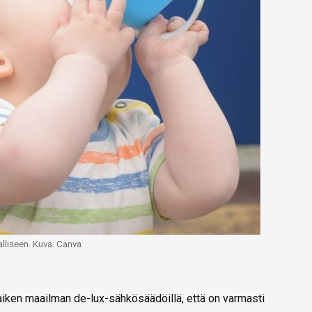
valliseen. Kuva: Canva
a kaiken maailman de-lux-sähkösäädöillä, että on varmasti