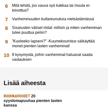
Mitä tehdä, jos vauva syö kakkaa tai muuta ei-
toivottua?
Vanhemmuuden kultareunuksia metsästämässä
Sisarusten väliset riidat: milloin ja miten vanhemman
tulee puuttua peliin?
”Kuoleeko lapseni?” -Kuumekouristus säikäyttää
monet pienten lasten vanhemmat!
8 kysymystä, joihin vanhemmat haluavat saada
vastauksen
Lisää aiheesta
RUUHKAVUODET
20
syyslomapuuhaa pienten lasten
kanssa