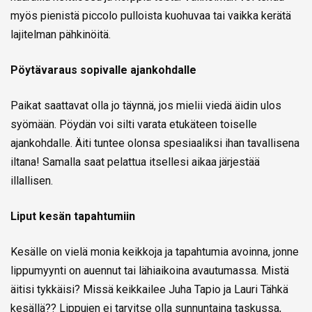
myös pienistä piccolo pulloista kuohuvaa tai vaikka kerätä
lajitelman pähkinöitä.
Pöytävaraus sopivalle ajankohdalle
Paikat saattavat olla jo täynnä, jos mielii viedä äidin ulos
syömään. Pöydän voi silti varata etukäteen toiselle
ajankohdalle. Äiti tuntee olonsa spesiaaliksi ihan tavallisena
iltana! Samalla saat pelattua itsellesi aikaa järjestää
illallisen.
Liput kesän tapahtumiin
Kesälle on vielä monia keikkoja ja tapahtumia avoinna, jonne
lippumyynti on auennut tai lähiaikoina avautumassa. Mistä
äitisi tykkäisi? Missä keikkailee Juha Tapio ja Lauri Tähkä
kesällä?? Lippujen ei tarvitse olla sunnuntaina taskussa,