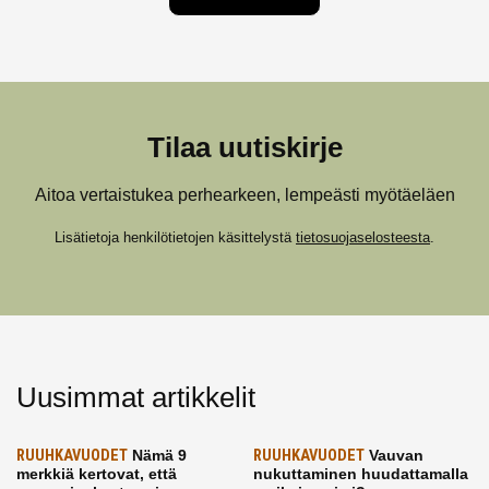
Tilaa uutiskirje
Aitoa vertaistukea perhearkeen, lempeästi myötäeläen
Lisätietoja henkilötietojen käsittelystä
tietosuojaselosteesta
.
Uusimmat artikkelit
RUUHKAVUODET
Nämä 9
RUUHKAVUODET
Vauvan
merkkiä kertovat, että
nukuttaminen huudattamalla