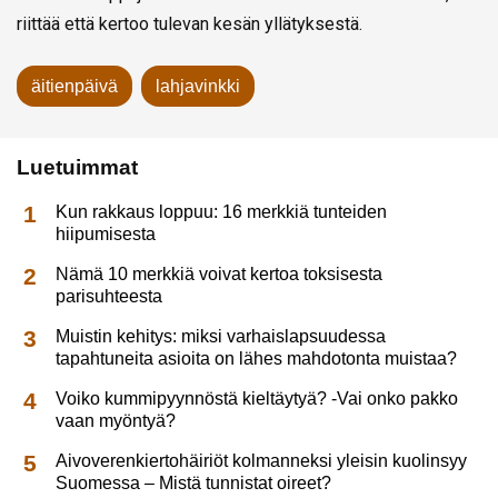
riittää että kertoo tulevan kesän yllätyksestä.
äitienpäivä
lahjavinkki
Luetuimmat
Kun rakkaus loppuu: 16 merkkiä tunteiden
hiipumisesta
Nämä 10 merkkiä voivat kertoa toksisesta
parisuhteesta
Muistin kehitys: miksi varhaislapsuudessa
tapahtuneita asioita on lähes mahdotonta muistaa?
Voiko kummipyynnöstä kieltäytyä? -Vai onko pakko
vaan myöntyä?
Aivoverenkiertohäiriöt kolmanneksi yleisin kuolinsyy
Suomessa – Mistä tunnistat oireet?