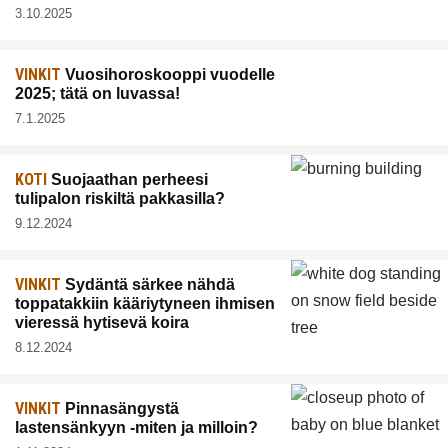
3.10.2025
VINKIT
Vuosihoroskooppi vuodelle
2025; tätä on luvassa!
7.1.2025
KOTI
Suojaathan perheesi
tulipalon riskiltä pakkasilla?
9.12.2024
VINKIT
Sydäntä särkee nähdä
toppatakkiin kääriytyneen ihmisen
vieressä hytisevä koira
8.12.2024
VINKIT
Pinnasängystä
lastensänkyyn -miten ja milloin?