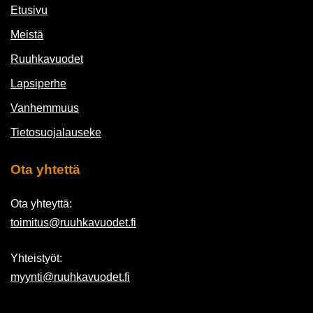
Etusivu
Meistä
Ruuhkavuodet
Lapsiperhe
Vanhemmuus
Tietosuojalauseke
Ota yhtettä
Ota yhteyttä:
toimitus@ruuhkavuodet.fi
Yhteistyöt:
myynti@ruuhkavuodet.fi