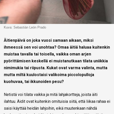
Kuva: Sebastián León Prado
Äitienpäivä on joka vuosi samaan aikaan, miksi
ihmeessä sen voi unohtaa? Omaa äitiä haluaa kuitenkin
muistaa tavalla tai toisella, vaikka oman arjen
pyörittämisen keskellä ei muistanutkaan tilata uniikkia
nimimukia tai riipusta. Kukat ovat varma valinta, mutta
mutta miltä kuulostaisi valikoima piccolopulloja
kuohuvaa, tai ikkunoiden pesu?
Netistä voi tilata vaikka ja mitä lahjakortteja, joista äiti
ilahtuu. Äidit ovat kuitenkin omituisia siitä, että liikaa rahaa ei
saisi käyttää heidän lahjoihin, eikä muutenkaan nähdä