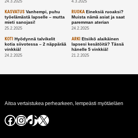
24.3.2025
4.3.2025
KASVATUS
Vanhempi, puhu
RUOKA
Eineksiä ruoaksi?
työelämästä lapselle – mutta
Muista nämä asiat ja saat
mieti sanojasi!
paremman aterian
25.2.2025
24.2.2025
KOTI
Hyödynnä talvikelit
ARKI
Etsiikö alaikäinen
kotia siivotessa – 2 näppärää
lapsesi kesätöitä? Tässä
vinkkiä!
hänelle 5 vinkkiä!
24.2.2025
21.2.2025
Aitoa vertaistukea perhearkeen, lempeästi myötäeläen
Facebook
Instagram
TikTok
X