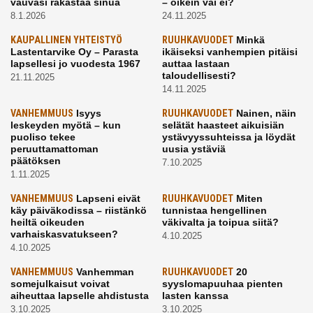
vauvasi rakastaa sinua
– oikein vai ei?
8.1.2026
24.11.2025
KAUPALLINEN YHTEISTYÖ
RUUHKAVUODET
Minkä
Lastentarvike Oy – Parasta
ikäiseksi vanhempien pitäisi
lapsellesi jo vuodesta 1967
auttaa lastaan
taloudellisesti?
21.11.2025
14.11.2025
VANHEMMUUS
Isyys
RUUHKAVUODET
Nainen, näin
leskeyden myötä – kun
selätät haasteet aikuisiän
puoliso tekee
ystävyyssuhteissa ja löydät
peruuttamattoman
uusia ystäviä
päätöksen
7.10.2025
1.11.2025
VANHEMMUUS
Lapseni eivät
RUUHKAVUODET
Miten
käy päiväkodissa – riistänkö
tunnistaa hengellinen
heiltä oikeuden
väkivalta ja toipua siitä?
varhaiskasvatukseen?
4.10.2025
4.10.2025
VANHEMMUUS
Vanhemman
RUUHKAVUODET
20
somejulkaisut voivat
syyslomapuuhaa pienten
aiheuttaa lapselle ahdistusta
lasten kanssa
3.10.2025
3.10.2025