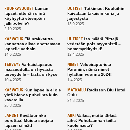
RUUHKAVUODET
Laman
UUTISET
Tutkimus: Kouluihin
lapset, ettehän siirrä
kaivataan takaisin kuria ja
köyhyyttä eteenpäin
järjestystä
jälkipolville?
13.9.2025
2.10.2025
KASVATUS
Eläinrakkautta
UUTISET
Iso määrä Pilttejä
kannattaa alkaa opettamaan
vedetään pois myynnistä –
lapselle varhain
homemyrkkyriski!
14.6.2025
12.4.2025
TERVEYS
Varhaislapsuus
NIMET
Velociraptorista
maaseudulla on hyvästä
Paroniin, nämä nimet
terveydelle – tästä on kyse
hylättiin vuonna 2024!
10.4.2025
1.4.2025
KASVATUS
Kun lapsella ei ole
MATKAILU
Radisson Blu Hotel
yhtä hienoa puhelinta kuin
Oulu
kavereilla
24.3.2025
25.3.2025
LAPSET
Kevätaurinko
ARKI
Vaikea, mutta tärkeä
porottaa: Muista suojata
aihe: Puhutaanhan teillä
lapsen silmät!
kuolemasta?