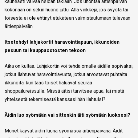
kauheasti vaivaa heidän takiaan. Jos unohtaa äitienpäivän
kokonaan on sekin huono juttu. Alla vinkkejä, jos syystä tai
toisesta ei ole ehtinyt etukäteen valmistautumaan tulevaan
äitienpäivään.
Itsetehdyt lahjakortit haravointiapuun, ikkunoiden
pesuun tai kauppaostosten tekoon
Aika on kultaa. Lahjakortin voi tehdä omalle äidille sopivaksi,
jotkut ilahtuvat haravointiavusta, jotkut arvostavat puhtaita
ikkunoita, kun taas toiset haluavat seuraa
shoppailureissulle. Missä äitisi tarvitsee apua, tai mistä
yhteisestä tekemisestä kanssasi hän ilahtuisi?
Äidin luo syömään vai sittenkin äiti syömään luoksesi?
Monet käyvät äidin luona syömässä äitienpäivänä. Äidit