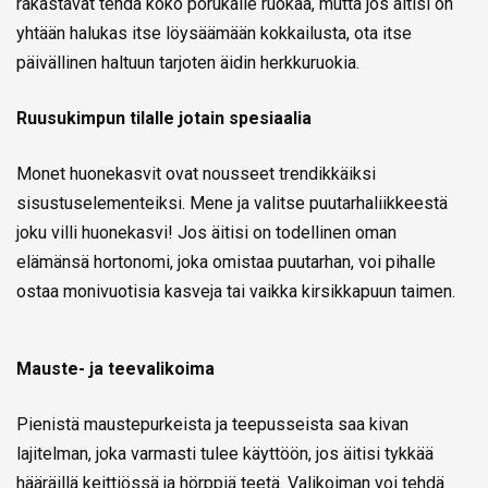
rakastavat tehdä koko porukalle ruokaa, mutta jos äitisi on
yhtään halukas itse löysäämään kokkailusta, ota itse
päivällinen haltuun tarjoten äidin herkkuruokia.
Ruusukimpun tilalle jotain spesiaalia
Monet huonekasvit ovat nousseet trendikkäiksi
sisustuselementeiksi. Mene ja valitse puutarhaliikkeestä
joku villi huonekasvi! Jos äitisi on todellinen oman
elämänsä hortonomi, joka omistaa puutarhan, voi pihalle
ostaa monivuotisia kasveja tai vaikka kirsikkapuun taimen.
Mauste- ja teevalikoima
Pienistä maustepurkeista ja teepusseista saa kivan
lajitelman, joka varmasti tulee käyttöön, jos äitisi tykkää
hääräillä keittiössä ja hörppiä teetä. Valikoiman voi tehdä