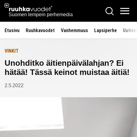
Siirry
Ruuhkavuodet.fi
Hae
Etusivulle
sisältöön
Vali
Suomen lempein perhemedia
Etusivu
Ruuhkavuodet
Vanhemmuus
Lapsiperhe
Uutise
VINKIT
Unohditko äitienpäivälahjan? Ei
hätää! Tässä keinot muistaa äitiä!
2.5.2022