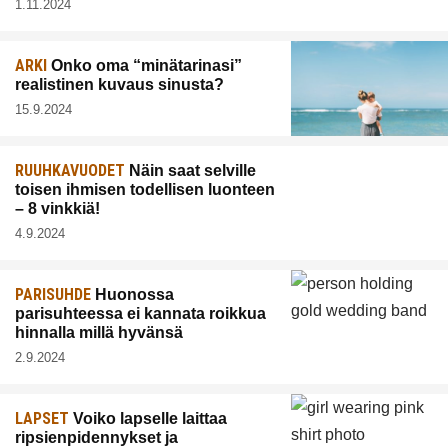
1.11.2024
ARKI
Onko oma “minätarinasi”
realistinen kuvaus sinusta?
15.9.2024
RUUHKAVUODET
Näin saat selville
toisen ihmisen todellisen luonteen
– 8 vinkkiä!
4.9.2024
PARISUHDE
Huonossa
parisuhteessa ei kannata roikkua
hinnalla millä hyvänsä
2.9.2024
LAPSET
Voiko lapselle laittaa
ripsienpidennykset ja