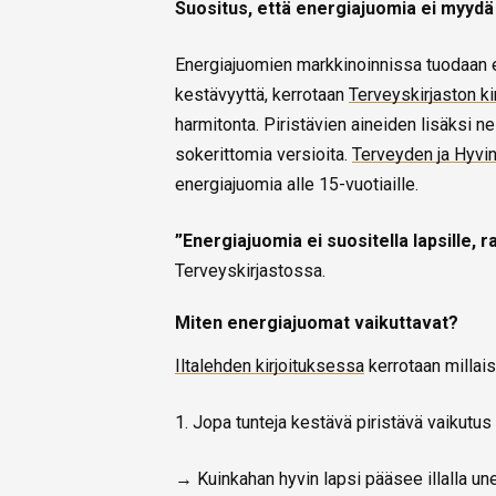
Suositus, että energiajuomia ei myydä a
Energiajuomien markkinoinnissa tuodaan esi
kestävyyttä, kerrotaan
Terveyskirjaston ki
harmitonta. Piristävien aineiden lisäksi n
sokerittomia versioita.
Terveyden ja Hyvin
energiajuomia alle 15-vuotiaille.
”Energiajuomia ei suositella lapsille, r
Terveyskirjastossa.
Miten energiajuomat vaikuttavat?
Iltalehden kirjoituksessa
kerrotaan millais
1. Jopa tunteja kestävä piristävä vaikutus
→ Kuinkahan hyvin lapsi pääsee illalla un