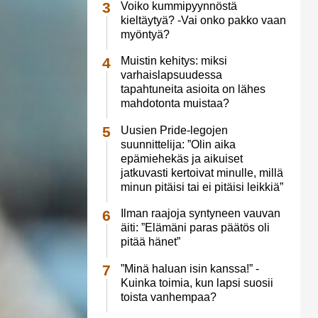
Voiko kummipyynnöstä
kieltäytyä? -Vai onko pakko vaan
myöntyä?
Muistin kehitys: miksi
varhaislapsuudessa
tapahtuneita asioita on lähes
mahdotonta muistaa?
Uusien Pride-legojen
suunnittelija: ”Olin aika
epämiehekäs ja aikuiset
jatkuvasti kertoivat minulle, millä
minun pitäisi tai ei pitäisi leikkiä”
Ilman raajoja syntyneen vauvan
äiti: ”Elämäni paras päätös oli
pitää hänet”
”Minä haluan isin kanssa!” -
Kuinka toimia, kun lapsi suosii
toista vanhempaa?