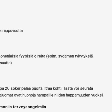
a riippuvuutta
monenlaisia fyysisiä oireita (esim. sydämen tykytyksiä,
suutta)
pa 20 sokeripalaa puolta litraa kohti. Tästä voi seurata
juomat ovat huonoja hampaille niiden happamuuden vuoksi.
 moniin terveysongelmiin