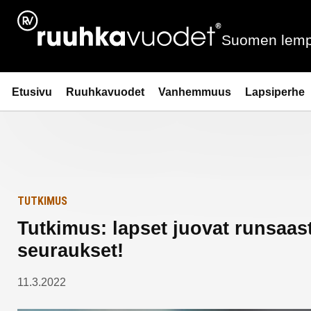
Siirry
Etusivulle
sisältöön
Suomen lemp
Ruuhkavuodet.fi
Etusivu
Ruuhkavuodet
Vanhemmuus
Lapsiperhe
TUTKIMUS
Tutkimus: lapset juovat runsaast
seuraukset!
11.3.2022