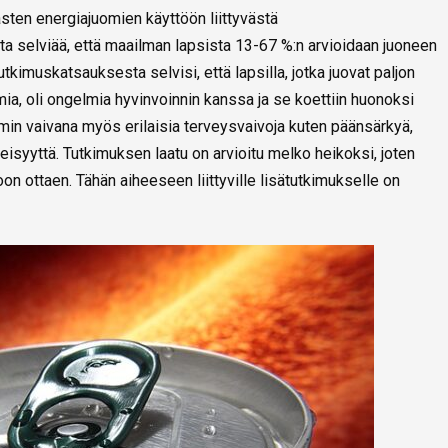
asten energiajuomien käyttöön liittyvästä
a selviää, että maailman lapsista 13-67 %:n arvioidaan juoneen
kimuskatsauksesta selvisi, että lapsilla, jotka juovat paljon
ia, oli ongelmia hyvinvoinnin kanssa ja se koettiin huonoksi
mmin vaivana myös erilaisia terveysvaivoja kuten päänsärkyä,
eisyyttä. Tutkimuksen laatu on arvioitu melko heikoksi, joten
on ottaen. Tähän aiheeseen liittyville lisätutkimukselle on