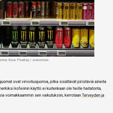
uomia. Kuva: Pixabay / Joenomias
juomat ovat virvoitusjuomia, jotka sisältävät piristäviä aineita
imerkiksi kofeiinin käyttö ei kuitenkaan ole heille haitatonta,
isia voimakkaammin sen vaikutuksiin, kerrotaan
Terveyden ja