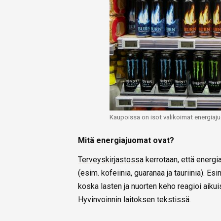
Kaupoissa on isot valikoimat energiaj
Mitä energiajuomat ovat?
Terveyskirjastossa
kerrotaan, että energia
(esim. kofeiinia, guaranaa ja tauriinia). Es
koska lasten ja nuorten keho reagioi aiku
Hyvinvoinnin laitoksen tekstissä
.