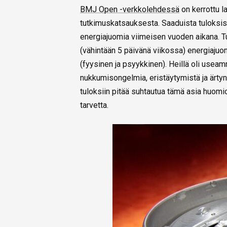
BMJ Open -verkkolehdessä
on kerrottu l
tutkimuskatsauksesta. Saaduista tuloksist
energiajuomia viimeisen vuoden aikana. Tut
(vähintään 5 päivänä viikossa) energiajuom
(fyysinen ja psyykkinen). Heillä oli usea
nukkumisongelmia, eristäytymistä ja ärtyn
tuloksiin pitää suhtautua tämä asia huomio
tarvetta.