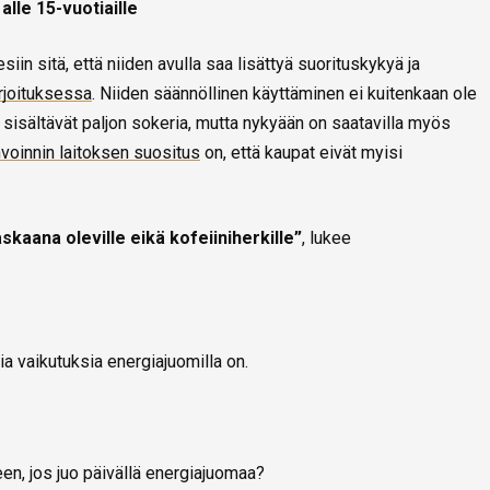
lle 15-vuotiaille
in sitä, että niiden avulla saa lisättyä suorituskykyä ja
rjoituksessa
. Niiden säännöllinen käyttäminen ei kuitenkaan ole
e sisältävät paljon sokeria, mutta nykyään on saatavilla myös
voinnin laitoksen suositus
on, että kaupat eivät myisi
askaana oleville eikä kofeiiniherkille”
, lukee
ia vaikutuksia energiajuomilla on.
een, jos juo päivällä energiajuomaa?