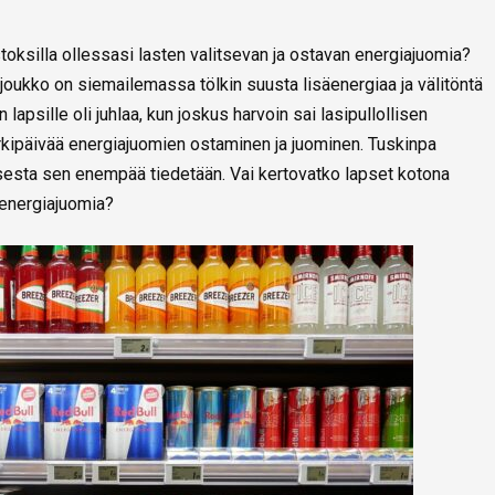
oksilla ollessasi lasten valitsevan ja ostavan energiajuomia?
sijoukko on siemailemassa tölkin suusta lisäenergiaa ja välitöntä
apsille oli juhlaa, kun joskus harvoin sai lasipullollisen
rkipäivää energiajuomien ostaminen ja juominen. Tuskinpa
sesta sen enempää tiedetään. Vai kertovatko lapset kotona
 energiajuomia?