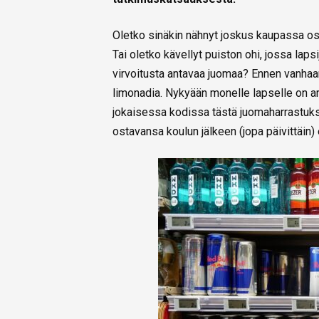
Oletko sinäkin nähnyt joskus kaupassa ost
Tai oletko kävellyt puiston ohi, jossa lap
virvoitusta antavaa juomaa? Ennen vanhaan l
limonadia. Nykyään monelle lapselle on a
jokaisessa kodissa tästä juomaharrastuk
ostavansa koulun jälkeen (jopa päivittäin)