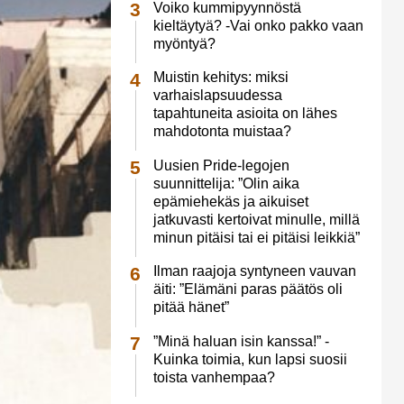
Voiko kummipyynnöstä
kieltäytyä? -Vai onko pakko vaan
myöntyä?
Muistin kehitys: miksi
varhaislapsuudessa
tapahtuneita asioita on lähes
mahdotonta muistaa?
Uusien Pride-legojen
suunnittelija: ”Olin aika
epämiehekäs ja aikuiset
jatkuvasti kertoivat minulle, millä
minun pitäisi tai ei pitäisi leikkiä”
Ilman raajoja syntyneen vauvan
äiti: ”Elämäni paras päätös oli
pitää hänet”
”Minä haluan isin kanssa!” -
Kuinka toimia, kun lapsi suosii
toista vanhempaa?