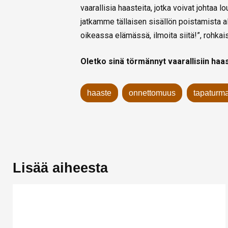
vaarallisia haasteita, jotka voivat johtaa
jatkamme tällaisen sisällön poistamista a
oikeassa elämässä, ilmoita siitä!”, rohkai
Oletko sinä törmännyt vaarallisiin haa
haaste
onnettomuus
tapaturm
Lisää aiheesta