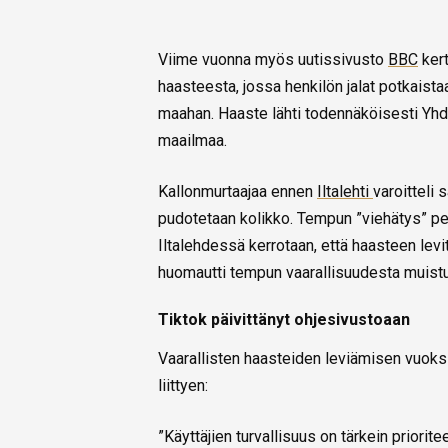
Viime vuonna myös uutissivusto
BBC
kert
haasteesta, jossa henkilön jalat potkaista
maahan. Haaste lähti todennäköisesti Yhd
maailmaa.
Kallonmurtaajaa ennen
Iltalehti
varoitteli 
pudotetaan kolikko. Tempun ”viehätys” pe
Iltalehdessä kerrotaan, että haasteen le
huomautti tempun vaarallisuudesta muistut
Tiktok päivittänyt ohjesivustoaan
Vaarallisten haasteiden leviämisen vuoksi
liittyen:
”Käyttäjien turvallisuus on tärkein priorite