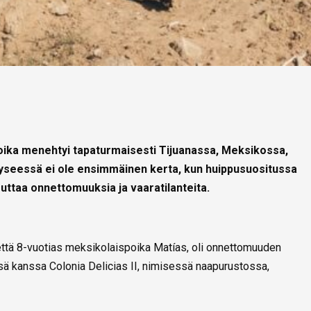
poika menehtyi tapaturmaisesti Tijuanassa, Meksikossa,
seessä ei ole ensimmäinen kerta, kun huippusuositussa
uttaa onnettomuuksia ja vaaratilanteita.
että 8-vuotias meksikolaispoika Matías, oli onnettomuuden
ä kanssa Colonia Delicias II, nimisessä naapurustossa,