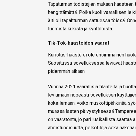
Tapaturman todistajien mukaan haasteen t
hengittämättä. Poika kuoli vaarallisen lei
äiti oli tapahturman sattuessa töissä. On
tuomista kukista ja kynttilöistä.
Tik-Tok-haasteiden vaarat
Kuristus-haaste ei ole ensimmäinen huolest
Suositussa sovelluksessa leviävät haasteet
pidemmän aikaan.
Vuonna 2021 vaarallisia tilanteita ja huol
leviämään nopeasti sovelluksen käyttäjien
kokeilemaan, voiko muskottipähkinää syöm
muassa lasten päivystyksessä Tamperee
on vaaratonta, jo pari lusikallista saattaa 
ahdistuneisuutta, pelkotiloja sekä näköhäir