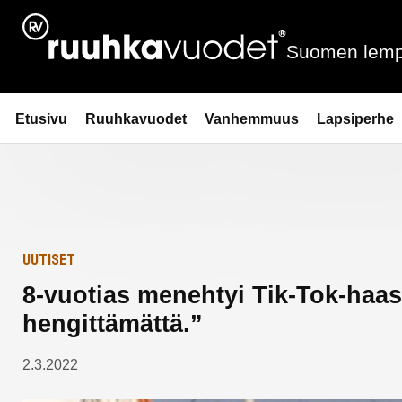
Siirry
Etusivulle
sisältöön
Suomen lemp
Ruuhkavuodet.fi
Etusivu
Ruuhkavuodet
Vanhemmuus
Lapsiperhe
UUTISET
8-vuotias menehtyi Tik-Tok-haa
hengittämättä.”
2.3.2022