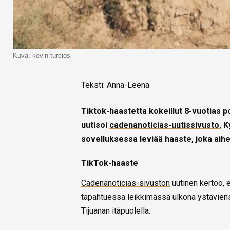
Kuva: kevin turcios
Teksti: Anna-Leena
Tiktok-haastetta kokeillut 8-vuotias 
uutisoi
cadenanoticias-uutissivusto.
Ky
sovelluksessa leviää haaste, joka aihe
TikTok-haaste
Cadenanoticias-sivuston
uutinen kertoo, 
tapahtuessa leikkimässä ulkona ystäviens
Tijuanan itäpuolella.