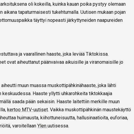
arkoituksena oli kokeilla, kuinka kauan poika pystyy olemaan
kin aikana tapaturmaisesti tukehtumalla. Uutisen mukaan pojan
nettomuuspaikka täyttyi nopeasti järkyttyneiden naapureiden
uttava ja vaarallinen haaste, joka leviää Tiktokissa.
 ovat aiheuttanut päänvaivaa aikuisille ja viranomaisille jo
ta aiheutti muun muassa muskottipähkinähaaste, joka lähti
 keskuudessa. Haaste yllytti uhkarohkeita tiktokkaajia
ällä saada pään sekaisin. Haaste laitettiin merkille muun
lla,
kertoo MTV-uutiset
. Vaikka muskottipähkinän maustekäyttö
aiheuttaa huimausta, kiihottuneisuutta, hallusinaatioita, euforiaa,
iöitä, varoitellaan
Ylen
uutisessa.