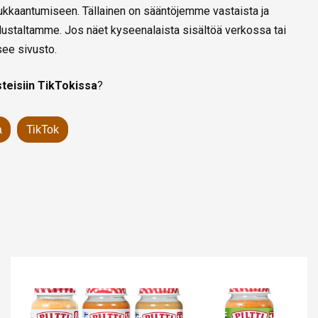
 loukkaantumiseen. Tällainen on sääntöjemme vastaista ja
lustaltamme. Jos näet kyseenalaista sisältöä verkossa tai
see sivusto.
steisiin TikTokissa
?
a
TikTok