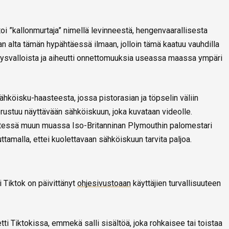
oi ”kallonmurtaja” nimellä levinneestä, hengenvaarallisesta
an alta tämän hypähtäessä ilmaan, jolloin tämä kaatuu vauhdilla
ysvalloista ja aiheutti onnettomuuksia useassa maassa ympäri
sähköisku-haasteesta, jossa pistorasian ja töpselin väliin
rustuu näyttävään sähköiskuun, joka kuvataan videolle.
vitessä muun muassa Iso-Britanninan Plymouthin palomestari
tamalla, ettei kuolettavaan sähköiskuun tarvita paljoa.
 Tiktok on päivittänyt
ohjesivustoaan
käyttäjien turvallisuuteen
etti Tiktokissa, emmekä salli sisältöä, joka rohkaisee tai toistaa