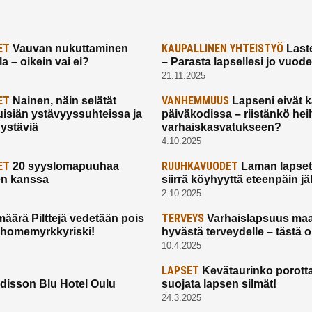
ET
KAUPALLINEN YHTEISTYÖ
Vauvan nukuttaminen
Laste
a – oikein vai ei?
– Parasta lapsellesi jo vuod
21.11.2025
ET
VANHEMMUUS
Nainen, näin selätät
Lapseni eivät 
uisiän ystävyyssuhteissa ja
päiväkodissa – riistänkö hei
 ystäviä
varhaiskasvatukseen?
4.10.2025
ET
RUUHKAVUODET
20 syyslomapuuhaa
Laman lapset,
en kanssa
siirrä köyhyyttä eteenpäin jäl
2.10.2025
TERVEYS
määrä Pilttejä vedetään pois
Varhaislapsuus maa
 homemyrkkyriski!
hyvästä terveydelle – tästä 
10.4.2025
LAPSET
Kevätaurinko porotta
disson Blu Hotel Oulu
suojata lapsen silmät!
24.3.2025