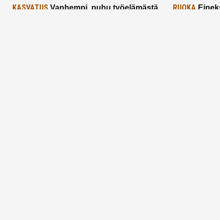
KASVATUS
RUOKA
Vanhempi, puhu työelämästä
Einek
lapselle – mutta mieti sanojasi!
asiat ja saa
25.2.2025
24.2.2025
Aitoa vertaistukea perhearkeen, lempeästi
myötäeläen
Facebook
Instagram
TikTok
X