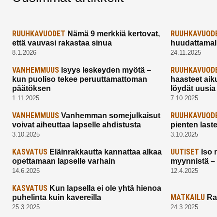
RUUHKAVUODET
RUUHKAVUOD
Nämä 9 merkkiä kertovat,
että vauvasi rakastaa sinua
huudattamall
8.1.2026
24.11.2025
VANHEMMUUS
RUUHKAVUOD
Isyys leskeyden myötä –
kun puoliso tekee peruuttamattoman
haasteet aik
päätöksen
löydät uusia
1.11.2025
7.10.2025
VANHEMMUUS
RUUHKAVUOD
Vanhemman somejulkaisut
voivat aiheuttaa lapselle ahdistusta
pienten last
3.10.2025
3.10.2025
KASVATUS
UUTISET
Eläinrakkautta kannattaa alkaa
Iso 
opettamaan lapselle varhain
myynnistä –
14.6.2025
12.4.2025
KASVATUS
Kun lapsella ei ole yhtä hienoa
MATKAILU
puhelinta kuin kavereilla
Ra
25.3.2025
24.3.2025