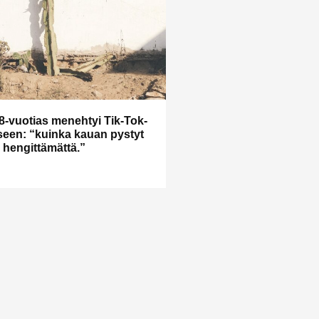
8-vuotias menehtyi Tik-Tok-
een: “kuinka kauan pystyt
hengittämättä.”