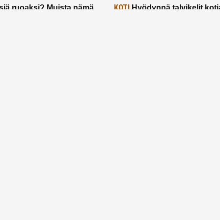
KOTI
siä ruoaksi? Muista nämä
Hyödynnä talvikelit koti
t paremman aterian
– 2 näppärää vinkkiä!
24.2.2025
Etusivu
Meistä
Ruuhkavuodet
Lapsiperhe
Vanhemmuus
Tietosuojalauseke
© 2026 Ruuhkavuodet.fi. Kaikki oikeudet pidätetään.