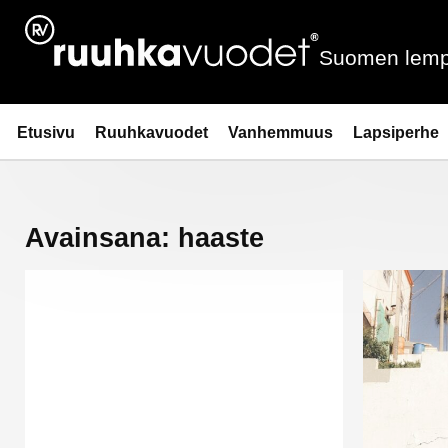
Siirry
sisältöön
Suomen lemp
Ruuhkavuodet.fi
Etusivu
Ruuhkavuodet
Vanhemmuus
Lapsiperhe
Avainsana:
haaste