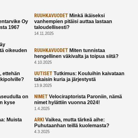
RUUHKAVUODET
Minkä ikäiseksi
ntarvike Oy
vanhempien pitäisi auttaa lastaan
esta 1967
taloudellisesti?
14.11.2025
käy
RUUHKAVUODET
ltä oikeuden
Miten tunnistaa
hengellinen väkivalta ja toipua siitä?
4.10.2025
UUTISET
 ettehän
Tutkimus: Kouluihin kaivataan
kipolville?
takaisin kuria ja järjestystä
13.9.2025
NIMET
seudulla on
Velociraptorista Paroniin, nämä
on kyse
nimet hylättiin vuonna 2024!
1.4.2025
ARKI
a: Muista
Vaikea, mutta tärkeä aihe:
Puhutaanhan teillä kuolemasta?
4.3.2025