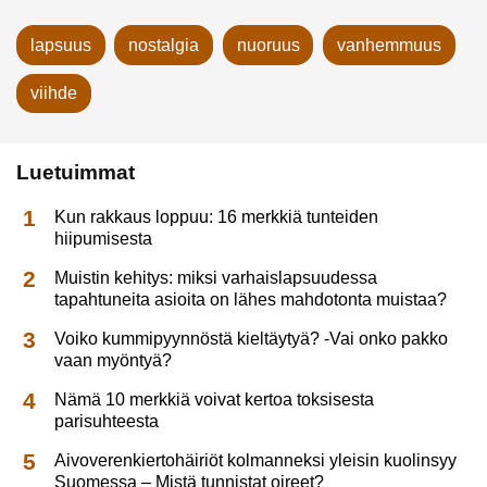
lapsuus
nostalgia
nuoruus
vanhemmuus
viihde
Luetuimmat
Kun rakkaus loppuu: 16 merkkiä tunteiden
hiipumisesta
Muistin kehitys: miksi varhaislapsuudessa
tapahtuneita asioita on lähes mahdotonta muistaa?
Voiko kummipyynnöstä kieltäytyä? -Vai onko pakko
vaan myöntyä?
Nämä 10 merkkiä voivat kertoa toksisesta
parisuhteesta
Aivoverenkiertohäiriöt kolmanneksi yleisin kuolinsyy
Suomessa – Mistä tunnistat oireet?