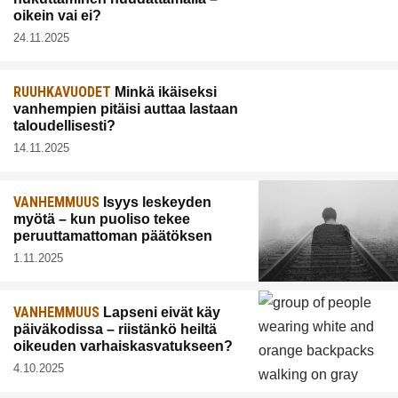
oikein vai ei?
24.11.2025
RUUHKAVUODET
Minkä ikäiseksi
vanhempien pitäisi auttaa lastaan
taloudellisesti?
14.11.2025
VANHEMMUUS
Isyys leskeyden
myötä – kun puoliso tekee
peruuttamattoman päätöksen
1.11.2025
VANHEMMUUS
Lapseni eivät käy
päiväkodissa – riistänkö heiltä
oikeuden varhaiskasvatukseen?
4.10.2025