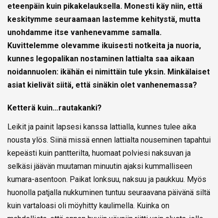
eteenpäin kuin pikakelauksella. Monesti käy niin, että
keskitymme seuraamaan lastemme kehitystä, mutta
unohdamme itse vanhenevamme samalla.
Kuvittelemme olevamme ikuisesti notkeita ja nuoria,
kunnes legopalikan nostaminen lattialta saa aikaan
noidannuolen: ikähän ei nimittäin tule yksin. Minkälaiset
asiat kielivät siitä, että sinäkin olet vanhenemassa?
Ketterä kuin…rautakanki?
Leikit ja painit lapsesi kanssa lattialla, kunnes tulee aika
nousta ylös. Siinä missä ennen lattialta nouseminen tapahtui
kepeästi kuin pantterilta, huomaat polviesi naksuvan ja
selkäsi jäävän muutaman minuutin ajaksi kummalliseen
kumara-asentoon. Paikat lonksuu, naksuu ja paukkuu. Myös
huonolla patjalla nukkuminen tuntuu seuraavana päivänä siltä
kuin vartaloasi oli möyhitty kaulimella. Kuinka on