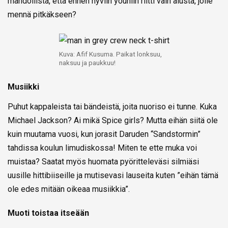
mahdollista, että ennen hyviin yöuniin riitti vain alusta, jolle
mennä pitkäkseen?
Kuva: Afif Kusuma. Paikat lonksuu,
naksuu ja paukkuu!
Musiikki
Puhut kappaleista tai bändeistä, joita nuoriso ei tunne. Kuka
Michael Jackson? Ai mikä Spice girls? Mutta eihän siitä ole
kuin muutama vuosi, kun jorasit Daruden “Sandstormin”
tahdissa koulun limudiskossa! Miten te ette muka voi
muistaa? Saatat myös huomata pyöritteleväsi silmiäsi
uusille hittibiiseille ja mutisevasi lauseita kuten ”eihän tämä
ole edes mitään oikeaa musiikkia”.
Muoti toistaa itseään