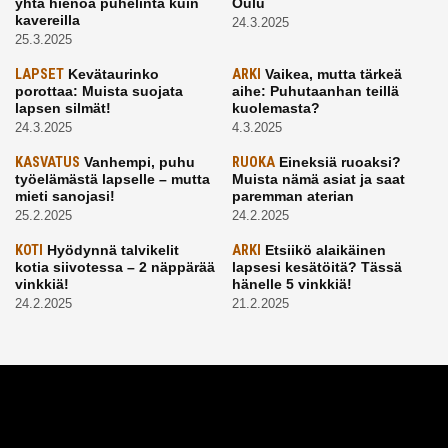
yhtä hienoa puhelinta kuin
Oulu
kavereilla
24.3.2025
25.3.2025
LAPSET
Kevätaurinko
ARKI
Vaikea, mutta tärkeä
porottaa: Muista suojata
aihe: Puhutaanhan teillä
lapsen silmät!
kuolemasta?
24.3.2025
4.3.2025
KASVATUS
Vanhempi, puhu
RUOKA
Eineksiä ruoaksi?
työelämästä lapselle – mutta
Muista nämä asiat ja saat
mieti sanojasi!
paremman aterian
25.2.2025
24.2.2025
KOTI
Hyödynnä talvikelit
ARKI
Etsiikö alaikäinen
kotia siivotessa – 2 näppärää
lapsesi kesätöitä? Tässä
vinkkiä!
hänelle 5 vinkkiä!
24.2.2025
21.2.2025