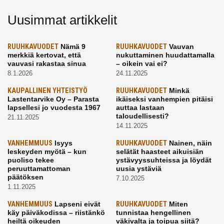
Uusimmat artikkelit
RUUHKAVUODET
Nämä 9
RUUHKAVUODET
Vauvan
merkkiä kertovat, että
nukuttaminen huudattamalla
vauvasi rakastaa sinua
– oikein vai ei?
8.1.2026
24.11.2025
KAUPALLINEN YHTEISTYÖ
RUUHKAVUODET
Minkä
Lastentarvike Oy – Parasta
ikäiseksi vanhempien pitäisi
lapsellesi jo vuodesta 1967
auttaa lastaan
taloudellisesti?
21.11.2025
14.11.2025
VANHEMMUUS
Isyys
RUUHKAVUODET
Nainen, näin
leskeyden myötä – kun
selätät haasteet aikuisiän
puoliso tekee
ystävyyssuhteissa ja löydät
peruuttamattoman
uusia ystäviä
päätöksen
7.10.2025
1.11.2025
VANHEMMUUS
Lapseni eivät
RUUHKAVUODET
Miten
käy päiväkodissa – riistänkö
tunnistaa hengellinen
heiltä oikeuden
väkivalta ja toipua siitä?