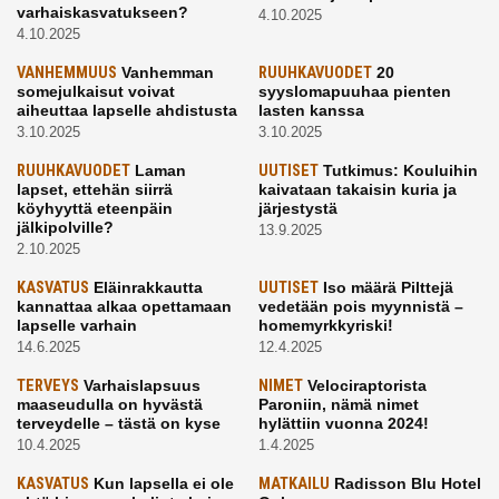
varhaiskasvatukseen?
4.10.2025
4.10.2025
VANHEMMUUS
Vanhemman
RUUHKAVUODET
20
somejulkaisut voivat
syyslomapuuhaa pienten
aiheuttaa lapselle ahdistusta
lasten kanssa
3.10.2025
3.10.2025
RUUHKAVUODET
Laman
UUTISET
Tutkimus: Kouluihin
lapset, ettehän siirrä
kaivataan takaisin kuria ja
köyhyyttä eteenpäin
järjestystä
jälkipolville?
13.9.2025
2.10.2025
KASVATUS
Eläinrakkautta
UUTISET
Iso määrä Pilttejä
kannattaa alkaa opettamaan
vedetään pois myynnistä –
lapselle varhain
homemyrkkyriski!
14.6.2025
12.4.2025
TERVEYS
Varhaislapsuus
NIMET
Velociraptorista
maaseudulla on hyvästä
Paroniin, nämä nimet
terveydelle – tästä on kyse
hylättiin vuonna 2024!
10.4.2025
1.4.2025
KASVATUS
Kun lapsella ei ole
MATKAILU
Radisson Blu Hotel