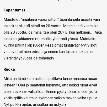
Tapahtumat
Muistelet ”muutama vuosi sitten” tapahtuneita asioita vain
tajutaksesi, että niistä on 20 vuotta. Miten niistä voi muka
olla 20 vuotta, jos minä itse olen 20? Ei kun hetkinen…! Aika
tuntuu hujahtaneen eteenpäin yhdessä yössä. Muistatko
kuinka pitkiltä lapsuuden kesälomat tuntuivat? Nyt viikot
vilisevät silmien edestä ja ennen kun tajuammekaan on
vierähtänyt vuosi jos toinenkin.
Ruoka
Mikä on tämä kummallinen polttava tunne rinnassa ruoan
jälkeen? Olet jo saattanut huomata, että kaikki ruoat eivät
enää sovikaan vatsallesi. Ennen pystyit kaartamaan yöllä
kotiin grillin kautta ja syömään vaikka raakaa valkosipulia.
Nyt pelkkä ajatus aiheuttaa närästystä.