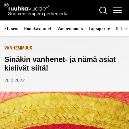
Siirry
Ruuhkavuodet.fi
Hae
Etusivulle
sisältöön
Vali
Suomen lempein perhemedia
Etusivu
Ruuhkavuodet
Vanhemmuus
Lapsiperhe
Uutise
VANHEMMUUS
Sinäkin vanhenet- ja nämä asiat
kielivät siitä!
26.2.2022