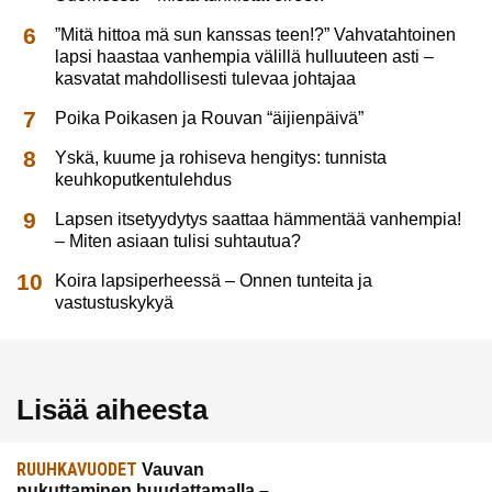
”Mitä hittoa mä sun kanssas teen!?” Vahvatahtoinen
lapsi haastaa vanhempia välillä hulluuteen asti –
kasvatat mahdollisesti tulevaa johtajaa
Poika Poikasen ja Rouvan “äijienpäivä”
Yskä, kuume ja rohiseva hengitys: tunnista
keuhkoputkentulehdus
Lapsen itsetyydytys saattaa hämmentää vanhempia!
– Miten asiaan tulisi suhtautua?
Koira lapsiperheessä – Onnen tunteita ja
vastustuskykyä
Lisää aiheesta
RUUHKAVUODET
Vauvan
nukuttaminen huudattamalla –