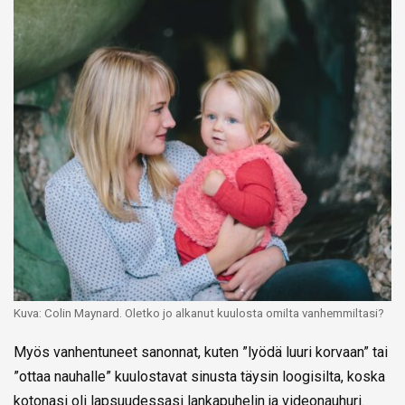
Kuva: Colin Maynard. Oletko jo alkanut kuulosta omilta vanhemmiltasi?
Myös vanhentuneet sanonnat, kuten ”lyödä luuri korvaan” tai
”ottaa nauhalle” kuulostavat sinusta täysin loogisilta, koska
kotonasi oli lapsuudessasi lankapuhelin ja videonauhuri.