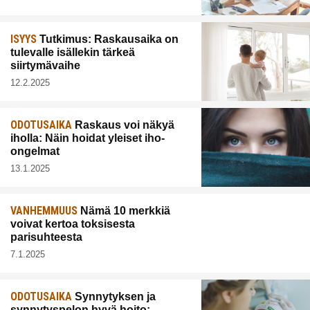
ISYYS
Tutkimus: Raskausaika on
tulevalle isällekin tärkeä
siirtymävaihe
12.2.2025
ODOTUSAIKA
Raskaus voi näkyä
iholla: Näin hoidat yleiset iho-
ongelmat
13.1.2025
VANHEMMUUS
Nämä 10 merkkiä
voivat kertoa toksisesta
parisuhteesta
7.1.2025
ODOTUSAIKA
Synnytyksen ja
synnytyspelon hyvä hoito: