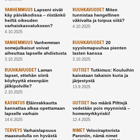
VANHEMMUUS
Lapseni eivät
RUUHKAVUODET
Miten
käy päiväkodissa – riistänkö
tunnistaa hengellinen
heiltä oikeuden
väkivalta ja toipua siitä?
varhaiskasvatukseen?
4.10.2025
4.10.2025
VANHEMMUUS
Vanhemman
RUUHKAVUODET
20
somejulkaisut voivat
syyslomapuuhaa pienten
aiheuttaa lapselle ahdistusta
lasten kanssa
3.10.2025
3.10.2025
RUUHKAVUODET
Laman
UUTISET
Tutkimus: Kouluihin
lapset, ettehän siirrä
kaivataan takaisin kuria ja
köyhyyttä eteenpäin
järjestystä
jälkipolville?
13.9.2025
2.10.2025
KASVATUS
Eläinrakkautta
UUTISET
Iso määrä Pilttejä
kannattaa alkaa opettamaan
vedetään pois myynnistä –
lapselle varhain
homemyrkkyriski!
14.6.2025
12.4.2025
TERVEYS
Varhaislapsuus
NIMET
Velociraptorista
maaseudulla on hyvästä
Paroniin, nämä nimet