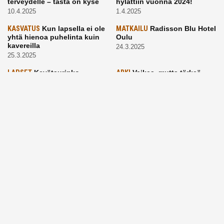
terveydelle – tästä on kyse
hylättiin vuonna 2024!
10.4.2025
1.4.2025
KASVATUS
Kun lapsella ei ole
MATKAILU
Radisson Blu Hotel
yhtä hienoa puhelinta kuin
Oulu
kavereilla
24.3.2025
25.3.2025
LAPSET
Kevätaurinko
ARKI
Vaikea, mutta tärkeä
porottaa: Muista suojata
aihe: Puhutaanhan teillä
lapsen silmät!
kuolemasta?
24.3.2025
4.3.2025
KASVATUS
Vanhempi, puhu
RUOKA
Eineksiä ruoaksi?
työelämästä lapselle – mutta
Muista nämä asiat ja saat
mieti sanojasi!
paremman aterian
25.2.2025
24.2.2025
KOTI
Hyödynnä talvikelit
ARKI
Etsiikö alaikäinen
kotia siivotessa – 2 näppärää
lapsesi kesätöitä? Tässä
vinkkiä!
hänelle 5 vinkkiä!
24.2.2025
21.2.2025