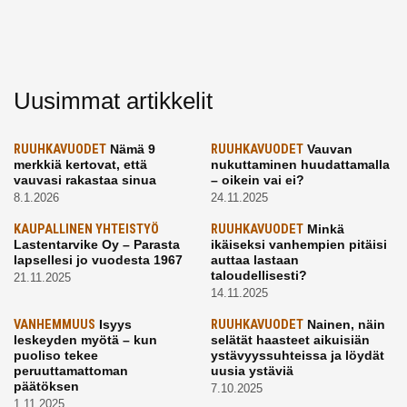
Uusimmat artikkelit
RUUHKAVUODET
Nämä 9
RUUHKAVUODET
Vauvan
merkkiä kertovat, että
nukuttaminen huudattamalla
vauvasi rakastaa sinua
– oikein vai ei?
8.1.2026
24.11.2025
KAUPALLINEN YHTEISTYÖ
RUUHKAVUODET
Minkä
Lastentarvike Oy – Parasta
ikäiseksi vanhempien pitäisi
lapsellesi jo vuodesta 1967
auttaa lastaan
taloudellisesti?
21.11.2025
14.11.2025
VANHEMMUUS
Isyys
RUUHKAVUODET
Nainen, näin
leskeyden myötä – kun
selätät haasteet aikuisiän
puoliso tekee
ystävyyssuhteissa ja löydät
peruuttamattoman
uusia ystäviä
päätöksen
7.10.2025
1.11.2025