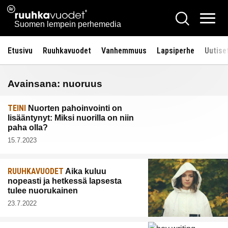
Siirry
Ruuhkavuodet.fi
Hae
sisältöön
Vali
Suomen lempein perhemedia
Etusivu
Ruuhkavuodet
Vanhemmuus
Lapsiperhe
Uutise
Avainsana:
nuoruus
TEINI
Nuorten pahoinvointi on
lisääntynyt: Miksi nuorilla on niin
paha olla?
15.7.2023
RUUHKAVUODET
Aika kuluu
nopeasti ja hetkessä lapsesta
tulee nuorukainen
23.7.2022