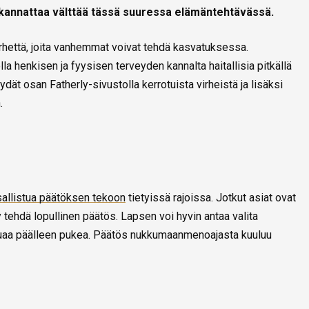
ta kannattaa välttää tässä suuressa elämäntehtävässä.
irhettä, joita vanhemmat voivat tehdä kasvatuksessa.
la henkisen ja fyysisen terveyden kannalta haitallisia pitkällä
öydät osan Fatherly-sivustolla kerrotuista virheistä ja lisäksi
.
allistua päätöksen tekoon
tietyissä rajoissa. Jotkut asiat ovat
 tehdä lopullinen päätös. Lapsen voi hyvin antaa valita
luaa päälleen pukea. Päätös nukkumaanmenoajasta kuuluu