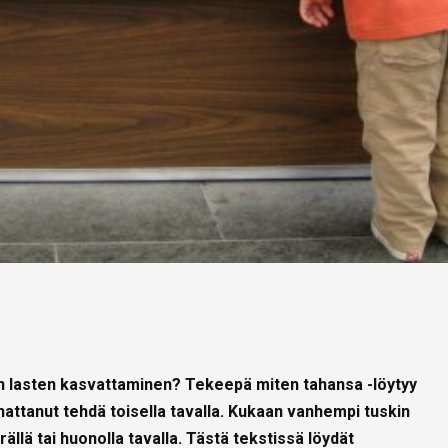
in lasten kasvattaminen? Tekeepä miten tahansa -löytyy
nnattanut tehdä toisella tavalla. Kukaan vanhempi tuskin
ällä tai huonolla tavalla. Tästä tekstissä löydät