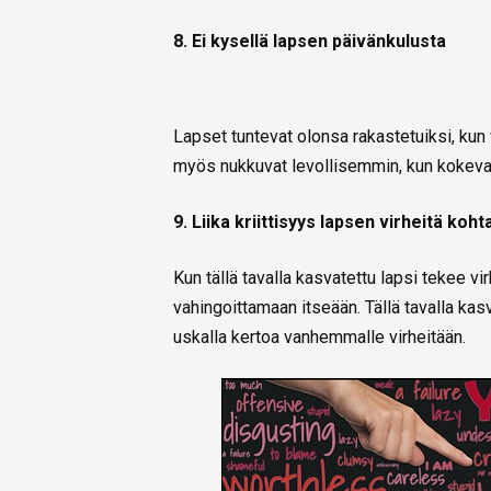
8. Ei kysellä lapsen päivänkulusta
Lapset tuntevat olonsa rakastetuiksi, ku
myös nukkuvat levollisemmin, kun kokevat
9. Liika kriittisyys lapsen virheitä koht
Kun tällä tavalla kasvatettu lapsi tekee v
vahingoittamaan itseään. Tällä tavalla ka
uskalla kertoa vanhemmalle virheitään.