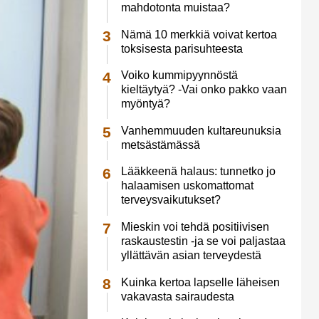
mahdotonta muistaa?
Nämä 10 merkkiä voivat kertoa
toksisesta parisuhteesta
Voiko kummipyynnöstä
kieltäytyä? -Vai onko pakko vaan
myöntyä?
Vanhemmuuden kultareunuksia
metsästämässä
Lääkkeenä halaus: tunnetko jo
halaamisen uskomattomat
terveysvaikutukset?
Mieskin voi tehdä positiivisen
raskaustestin -ja se voi paljastaa
yllättävän asian terveydestä
Kuinka kertoa lapselle läheisen
vakavasta sairaudesta