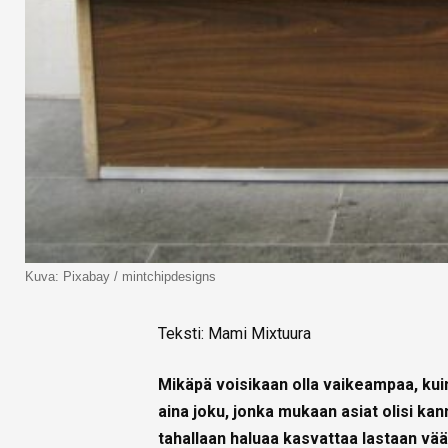
Kuva: Pixabay / mintchipdesigns
Teksti: Mami Mixtuura
Mikäpä voisikaan olla vaikeampaa, ku
aina joku, jonka mukaan asiat olisi ka
tahallaan haluaa kasvattaa lastaan väär