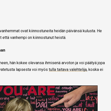
n vanhemmat ovat kiinnostuneita heidän päivänsä kulusta. He
 että vanhempi on kiinnostunut heistä.
aan
irheen, hän kokee olevansa ihmisenä arvoton ja voi päätyä jopa
svatetusta lapsesta voi myös
tulla taitava valehtelija
, koska ei