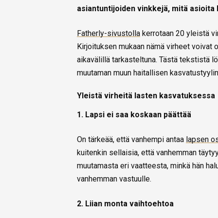
asiantuntijoiden vinkkejä, mitä asioi
Fatherly-sivustolla
kerrotaan 20 yleistä v
Kirjoituksen mukaan nämä virheet voivat ol
aikavälillä tarkasteltuna. Tästä tekstistä l
muutaman muun haitallisen kasvatustyylin
Yleistä virheitä lasten kasvatuksessa
1. Lapsi ei saa koskaan päättää
On tärkeää, että vanhempi antaa
lapsen os
kuitenkin sellaisia, että vanhemman täytyy
muutamasta eri vaatteesta, minkä hän ha
vanhemman vastuulle.
2. Liian monta vaihtoehtoa