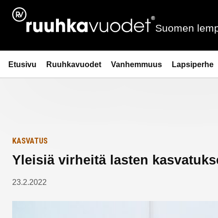
Siirry
Etusivulle
sisältöön
Suomen lemp
Ruuhkavuodet.fi
Etusivu
Ruuhkavuodet
Vanhemmuus
Lapsiperhe
KASVATUS
Yleisiä virheitä lasten kasvatuk
23.2.2022