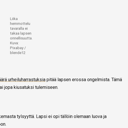
Liika
hemmottelu
tavaralla ei
takaa lapsen
onnellisuutta.
Kuva:
Pixabay /
blende12
ärä urheiluharrastuksia
pitää lapsen erossa ongelmista. Tämä
ai jopa kiusatuksi tulemiseen.
masta tylsyyttä. Lapsi ei opi tällöin olemaan luova ja
oon.