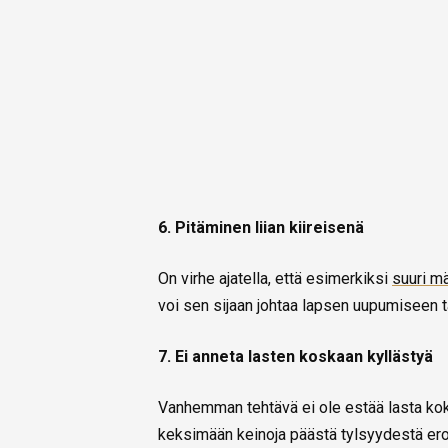
6. Pitäminen liian kiireisenä
On virhe ajatella, että esimerkiksi
suuri mä
voi sen sijaan johtaa lapsen uupumiseen t
7. Ei anneta lasten koskaan kyllästyä
Vanhemman tehtävä ei ole estää lasta koke
keksimään keinoja päästä tylsyydestä er