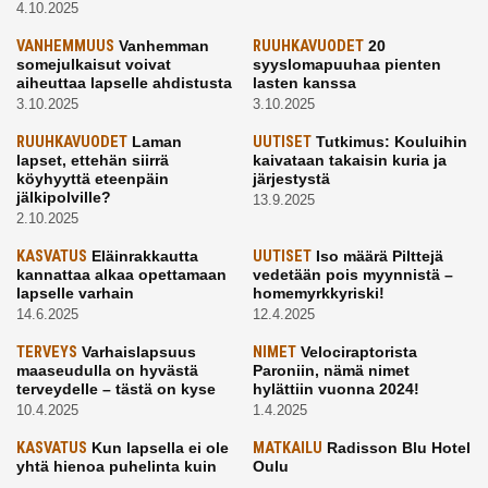
4.10.2025
VANHEMMUUS
Vanhemman
RUUHKAVUODET
20
somejulkaisut voivat
syyslomapuuhaa pienten
aiheuttaa lapselle ahdistusta
lasten kanssa
3.10.2025
3.10.2025
RUUHKAVUODET
Laman
UUTISET
Tutkimus: Kouluihin
lapset, ettehän siirrä
kaivataan takaisin kuria ja
köyhyyttä eteenpäin
järjestystä
jälkipolville?
13.9.2025
2.10.2025
KASVATUS
Eläinrakkautta
UUTISET
Iso määrä Pilttejä
kannattaa alkaa opettamaan
vedetään pois myynnistä –
lapselle varhain
homemyrkkyriski!
14.6.2025
12.4.2025
TERVEYS
Varhaislapsuus
NIMET
Velociraptorista
maaseudulla on hyvästä
Paroniin, nämä nimet
terveydelle – tästä on kyse
hylättiin vuonna 2024!
10.4.2025
1.4.2025
KASVATUS
Kun lapsella ei ole
MATKAILU
Radisson Blu Hotel
yhtä hienoa puhelinta kuin
Oulu
kavereilla
24.3.2025