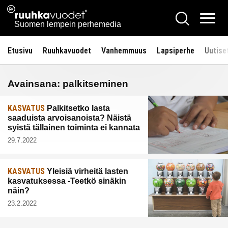
Siirry
Ruuhkavuodet.fi
Hae
sisältöön
Vali
Suomen lempein perhemedia
Etusivu
Ruuhkavuodet
Vanhemmuus
Lapsiperhe
Uutise
Avainsana:
palkitseminen
KASVATUS
Palkitsetko lasta
saaduista arvoisanoista? Näistä
syistä tällainen toiminta ei kannata
29.7.2022
KASVATUS
Yleisiä virheitä lasten
kasvatuksessa -Teetkö sinäkin
näin?
23.2.2022