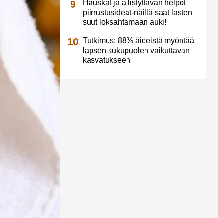
Hauskat ja ällistyttävän helpot
piirrustusideat-näillä saat lasten
suut loksahtamaan auki!
Tutkimus: 88% äideistä myöntää
lapsen sukupuolen vaikuttavan
kasvatukseen