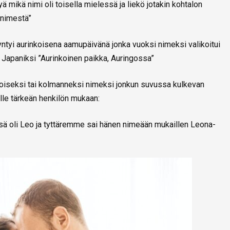
 mikä nimi oli toisella mielessä ja liekö jotakin kohtalon
 nimestä”
ntyi aurinkoisena aamupäivänä jonka vuoksi nimeksi valikoitui
a Japaniksi ”Aurinkoinen paikka, Auringossa”
 toiseksi tai kolmanneksi nimeksi jonkun suvussa kulkevan
elle tärkeän henkilön mukaan:
sä oli Leo ja tyttäremme sai hänen nimeään mukaillen Leona-