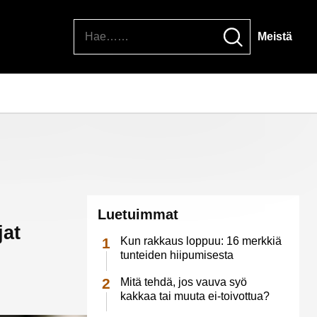
Hae
Meistä
Luetuimmat
jat
Kun rakkaus loppuu: 16 merkkiä
tunteiden hiipumisesta
Mitä tehdä, jos vauva syö
kakkaa tai muuta ei-toivottua?