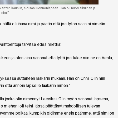
itten kauniin, eloisan luonnonlapsen. Hän oli nuori aikuinen ja
 nimi.”
 hällä oli ihana nimi ja päätin että jos tytön saan ni nimeän
vaihtoehtoja tarvitse edes miettiä:
keen ja olen aina sanonut että tyttö jos tulee niin se on Venla,
yksessä auttaneen lääkärin mukaan. Hän on Onni. Olin niin
n että annoin lapselle lääkärin nimen.”
kella jonka olin nimennyt Leeviksi. Olin myös sanonut lapsena,
ös mieheni oli teini-iässä päättänyt mahdollisen tulevan
tavamme poikaa, kumpikin pidimme ensin päämme, että nimi on