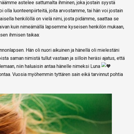
määmme astelee sattumalta ihminen, joka jostain syystä
oi olla luonteenpiirteitä, joita arvostamme, tai hän voi jostain
isella henkilöllä on vielä nimi, josta pidämme, saattaa se
: aivan kuin nimeämällä lapsemme kyseisen henkilön mukaan,
sen ihmisen taikaa:
nnonlapsen. Hän oli nuori aikuinen ja hänellä oli mielestäni
sta saman nimistä tullut vastaan ja silloin heräsi ajatus, että
 olemaan, niin haluaisin antaa hänelle nimeksi Luna
ontaa. Vuosia myöhemmin tyttären sain eikä tarvinnut pohtia