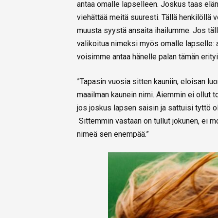
antaa omalle lapselleen. Joskus taas elä
viehättää meitä suuresti. Tällä henkilöllä v
muusta syystä ansaita ihailumme. Jos tälla
valikoitua nimeksi myös omalle lapselle
voisimme antaa hänelle palan tämän erityi
”Tapasin vuosia sitten kauniin, eloisan luo
maailman kaunein nimi. Aiemmin ei ollut toi
jos joskus lapsen saisin ja sattuisi tyttö
Sittemmin vastaan on tullut jokunen, ei m
nimeä sen enempää.”