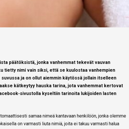
mista päätöksistä, jonka vanhemmat tekevät vauvan
u tietty nimi vain siksi, että se kuulostaa vanhempien
 suvussa ja on ollut aiemmin käytössä jollain itselleen
 taakse kätkeytyy hauska tarina, jota vanhemmat kertovat
cebook-sivustolla kyseltiin tarinoita lukijoiden lasten
omaattisesti samaa nimeä kantavaan henkilöön, jonka olemme
aisella on varmasti liuta nimiä, joita ei takuu varmasti halua