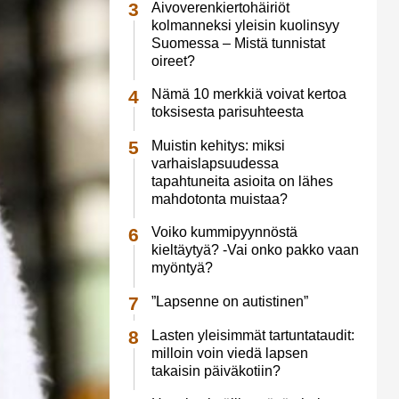
Aivoverenkiertohäiriöt
kolmanneksi yleisin kuolinsyy
Suomessa – Mistä tunnistat
oireet?
Nämä 10 merkkiä voivat kertoa
toksisesta parisuhteesta
Muistin kehitys: miksi
varhaislapsuudessa
tapahtuneita asioita on lähes
mahdotonta muistaa?
Voiko kummipyynnöstä
kieltäytyä? -Vai onko pakko vaan
myöntyä?
”Lapsenne on autistinen”
Lasten yleisimmät tartuntataudit:
milloin voin viedä lapsen
takaisin päiväkotiin?