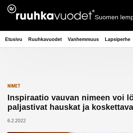
Siirry
Etusivulle
sisältöön
Suomen lemp
Ruuhkavuodet.fi
Etusivu
Ruuhkavuodet
Vanhemmuus
Lapsiperhe
NIMET
Inspiraatio vauvan nimeen voi lö
paljastivat hauskat ja koskettava
6.2.2022