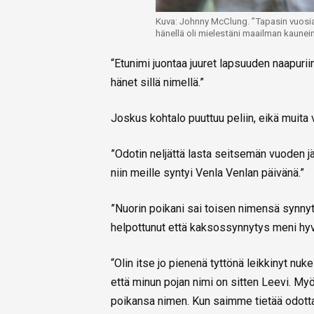
Kuva: Johnny McClung. ”Tapasin vuosia s
hänellä oli mielestäni maailman kaunein
“Etunimi juontaa juuret lapsuuden naapuriin,
hänet sillä nimellä.”
Joskus kohtalo puuttuu peliin, eikä muita 
”Odotin neljättä lasta seitsemän vuoden jäl
niin meille syntyi Venla Venlan päivänä.”
”Nuorin poikani sai toisen nimensä synnyt
helpottunut että kaksossynnytys meni hyvi
“Olin itse jo pienenä tyttönä leikkinyt nu
että minun pojan nimi on sitten Leevi. My
poikansa nimen. Kun saimme tietää odot