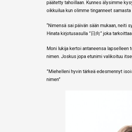
päätetty tahoillaan. Kunnes älysimme kysyä
oikkuilua kun olimme tinganneet samasta
“Nimensä sai päivän sään mukaan, neiti sy
Hinata kirjotusasulla ”日向” joka tarkoitta
Moni lukija kertoi antaneensa lapselleen
nimen. Joskus jopa etunimi valikoituu its
”Miehelleni hyvin tärkeä edesmennyt isoi
nimen”