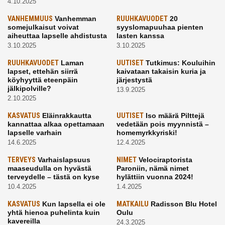
4.10.2025
VANHEMMUUS
Vanhemman
RUUHKAVUODET
20
somejulkaisut voivat
syyslomapuuhaa pienten
aiheuttaa lapselle ahdistusta
lasten kanssa
3.10.2025
3.10.2025
RUUHKAVUODET
Laman
UUTISET
Tutkimus: Kouluihin
lapset, ettehän siirrä
kaivataan takaisin kuria ja
köyhyyttä eteenpäin
järjestystä
jälkipolville?
13.9.2025
2.10.2025
KASVATUS
Eläinrakkautta
UUTISET
Iso määrä Pilttejä
kannattaa alkaa opettamaan
vedetään pois myynnistä –
lapselle varhain
homemyrkkyriski!
14.6.2025
12.4.2025
TERVEYS
Varhaislapsuus
NIMET
Velociraptorista
maaseudulla on hyvästä
Paroniin, nämä nimet
terveydelle – tästä on kyse
hylättiin vuonna 2024!
10.4.2025
1.4.2025
KASVATUS
Kun lapsella ei ole
MATKAILU
Radisson Blu Hotel
yhtä hienoa puhelinta kuin
Oulu
kavereilla
24.3.2025