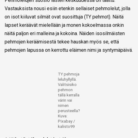
Pehmolelujen suosio lasten keskuudessa on taattu.
Vastauksista nousi esiin etenkin sellaiset pehmolelut, jolla
on isot kiiluvat silmät ovat suosittuja (TY pehmot). Näitä
lapset keräävät mielellään ja monen kokoelmassa onkin
näitä paljon eri malleina ja kokoina. Näiden isosilmäisten
pehmojen keräämisestä tekee hauskan myös se, että
pehmojen lapussa on kerrottu eläimen nimi ja syntymäpäivä.
TY pehmoja
leluhyllyllä.
Valitsisiko
pehmon
tällä kerralla
värin vai
nimen
perusteella?
Kuva:
Pixabay /
kalisto99