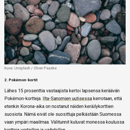
Kuva: Unsplash / Oliver Paaske
2. Pokémon-kortit
Lähes 15 prosenttia vastaajista kertoi lapsensa keräävän
Pokémon-kortteja.
Ilta-Sanomien uutisessa
kerrotaan, että
etenkin Korona-aika on nostanut näiden keräilykorttien
suosiota. Nämä eivät ole suosittuja pelkästään Suomessa
vaan ympäri maailmaa. Välitunnit kuluvat monessa koulussa
kortteja vertaillen ja vaihdellen.