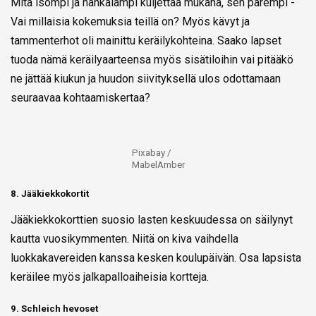
Mitä isompi ja hankalampi kuljettaa mukana, sen parempi -
Vai millaisia kokemuksia teillä on? Myös kävyt ja
tammenterhot oli mainittu keräilykohteina. Saako lapset
tuoda nämä keräilyaarteensa myös sisätiloihin vai pitääkö
ne jättää kiukun ja huudon siivityksellä ulos odottamaan
seuraavaa kohtaamiskertaa?
Pixabay /
MabelAmber
8. Jääkiekkokortit
Jääkiekkokorttien suosio lasten keskuudessa on säilynyt
kautta vuosikymmenten. Niitä on kiva vaihdella
luokkakavereiden kanssa kesken koulupäivän. Osa lapsista
keräilee myös jalkapalloaiheisia kortteja.
9. Schleich hevoset