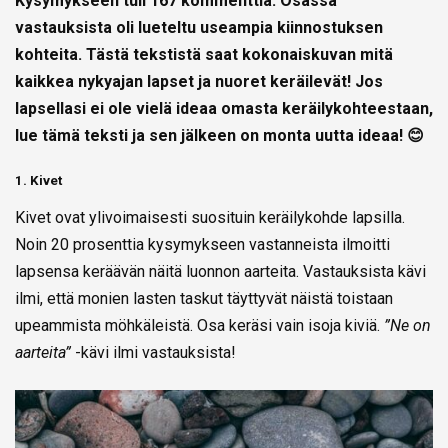
Kysymykseen tuli 167 kommenttia. Osassa
vastauksista oli lueteltu useampia kiinnostuksen
kohteita. Tästä tekstistä saat kokonaiskuvan mitä
kaikkea nykyajan lapset ja nuoret keräilevät! Jos
lapsellasi ei ole vielä ideaa omasta keräilykohteestaan,
lue tämä teksti ja sen jälkeen on monta uutta ideaa! 😊
1. Kivet
Kivet ovat ylivoimaisesti suosituin keräilykohde lapsilla.
Noin 20 prosenttia kysymykseen vastanneista ilmoitti
lapsensa keräävän näitä luonnon aarteita. Vastauksista kävi
ilmi, että monien lasten taskut täyttyvät näistä toistaan
upeammista möhkäleistä. Osa keräsi vain isoja kiviä.
”Ne on
aarteita”
-kävi ilmi vastauksista!