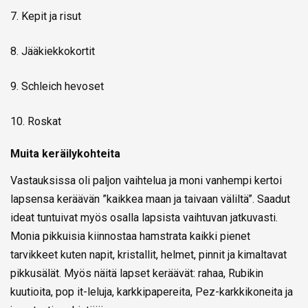
7. Kepit ja risut
8. Jääkiekkokortit
9. Schleich hevoset
10. Roskat
Muita keräilykohteita
Vastauksissa oli paljon vaihtelua ja moni vanhempi kertoi
lapsensa keräävän ”kaikkea maan ja taivaan väliltä”. Saadut
ideat tuntuivat myös osalla lapsista vaihtuvan jatkuvasti.
Monia pikkuisia kiinnostaa hamstrata kaikki pienet
tarvikkeet kuten napit, kristallit, helmet, pinnit ja kimaltavat
pikkusälät. Myös näitä lapset keräävät: rahaa, Rubikin
kuutioita, pop it-leluja, karkkipapereita, Pez-karkkikoneita ja