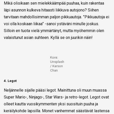
Mikä olisikaan sen mielekkäämpää puuhaa, kuin rakentaa
läpi asunnon kulkeva hitaasti liikkuva autojono? Siihen
tarvitaan mahdollisimman paljon pikkuautoja. ”Pikkuautoja ei
voi olla koskaan liikaa” -sanoi ystäväni minulle joskus.
Silloin en tuota vielä ymmärtänyt, mutta myöhemmin olen
valaistunut asian suhteen. Kyllä se on juurikin näin!
Kuva:
Unsplash
/ Karson
Chan
4. Legot
Neljännelle sijalle pääsi legot. Mainittuna oli muun muassa
Super Mario-, Ninjago-, Star Wars- ja retro-legot. Legot ovat
olleet kautta vuosikymmenten yksi suosituin puuha ja
keräilykohde lapsilla. Monet vanhemmat säästävät lastensa