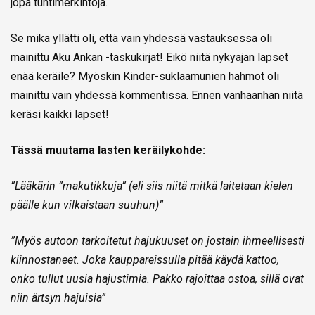
jopa tuntimerkintöjä.
Se mikä yllätti oli, että vain yhdessä vastauksessa oli
mainittu Aku Ankan -taskukirjat! Eikö niitä nykyajan lapset
enää keräile? Myöskin Kinder-suklaamunien hahmot oli
mainittu vain yhdessä kommentissa. Ennen vanhaanhan niitä
keräsi kaikki lapset!
Tässä muutama lasten keräilykohde:
”Lääkärin ”makutikkuja” (eli siis niitä mitkä laitetaan kielen
päälle kun vilkaistaan suuhun)”
”Myös autoon tarkoitetut hajukuuset on jostain ihmeellisesti
kiinnostaneet. Joka kauppareissulla pitää käydä kattoo,
onko tullut uusia hajustimia. Pakko rajoittaa ostoa, sillä ovat
niin ärtsyn hajuisia”