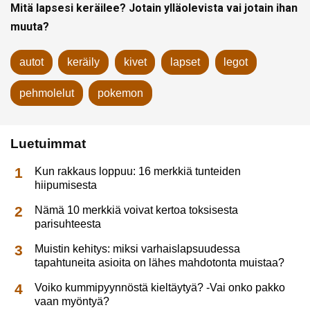
Mitä lapsesi keräilee? Jotain ylläolevista vai jotain ihan
muuta?
autot
keräily
kivet
lapset
legot
pehmolelut
pokemon
Luetuimmat
Kun rakkaus loppuu: 16 merkkiä tunteiden
hiipumisesta
Nämä 10 merkkiä voivat kertoa toksisesta
parisuhteesta
Muistin kehitys: miksi varhaislapsuudessa
tapahtuneita asioita on lähes mahdotonta muistaa?
Voiko kummipyynnöstä kieltäytyä? -Vai onko pakko
vaan myöntyä?