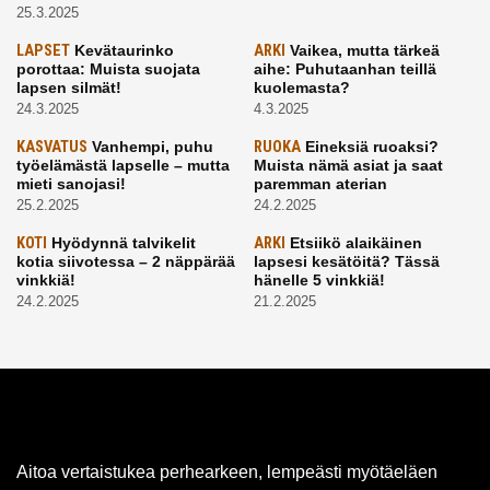
25.3.2025
LAPSET
Kevätaurinko
ARKI
Vaikea, mutta tärkeä
porottaa: Muista suojata
aihe: Puhutaanhan teillä
lapsen silmät!
kuolemasta?
24.3.2025
4.3.2025
KASVATUS
Vanhempi, puhu
RUOKA
Eineksiä ruoaksi?
työelämästä lapselle – mutta
Muista nämä asiat ja saat
mieti sanojasi!
paremman aterian
25.2.2025
24.2.2025
KOTI
Hyödynnä talvikelit
ARKI
Etsiikö alaikäinen
kotia siivotessa – 2 näppärää
lapsesi kesätöitä? Tässä
vinkkiä!
hänelle 5 vinkkiä!
24.2.2025
21.2.2025
Aitoa vertaistukea perhearkeen, lempeästi myötäeläen