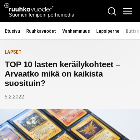
Siirry
Ruuhkavuodet.fi
Hae
Etusivulle
sisältöön
Vali
Suomen lempein perhemedia
Etusivu
Ruuhkavuodet
Vanhemmuus
Lapsiperhe
Uutise
LAPSET
TOP 10 lasten keräilykohteet –
Arvaatko mikä on kaikista
suosituin?
5.2.2022