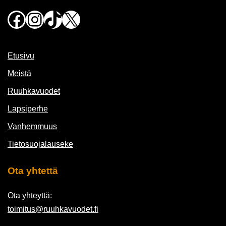
Facebook
Instagram
TikTok
X
Etusivu
Meistä
Ruuhkavuodet
Lapsiperhe
Vanhemmuus
Tietosuojalauseke
Ota yhtettä
Ota yhteyttä:
toimitus@ruuhkavuodet.fi