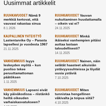
Uusimmat artikkelit
RUUHKAVUODET
Nämä 9
RUUHKAVUODET
Vauvan
merkkiä kertovat, että
nukuttaminen huudattamalla
vauvasi rakastaa sinua
– oikein vai ei?
8.1.2026
24.11.2025
KAUPALLINEN YHTEISTYÖ
RUUHKAVUODET
Minkä
Lastentarvike Oy – Parasta
ikäiseksi vanhempien pitäisi
lapsellesi jo vuodesta 1967
auttaa lastaan
taloudellisesti?
21.11.2025
14.11.2025
VANHEMMUUS
Isyys
RUUHKAVUODET
Nainen, näin
leskeyden myötä – kun
selätät haasteet aikuisiän
puoliso tekee
ystävyyssuhteissa ja löydät
peruuttamattoman
uusia ystäviä
päätöksen
7.10.2025
1.11.2025
VANHEMMUUS
Lapseni eivät
RUUHKAVUODET
Miten
käy päiväkodissa – riistänkö
tunnistaa hengellinen
heiltä oikeuden
väkivalta ja toipua siitä?
varhaiskasvatukseen?
4.10.2025