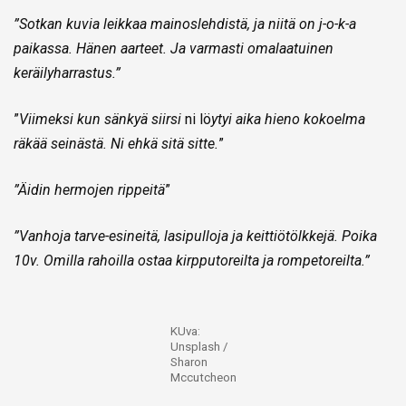
”Sotkan kuvia leikkaa mainoslehdistä, ja niitä on j-o-k-a
paikassa. Hänen aarteet. Ja varmasti omalaatuinen
keräilyharrastus.”
”
Viimeksi kun sänkyä siirsi
ni lö
ytyi aika hieno kokoelma
räkää seinästä. Ni ehkä sitä sitte.
”
”Äidin hermojen rippeitä
”
”Vanhoja tarve-esineitä, lasipulloja ja keittiötölkkejä. Poika
10v. Omilla rahoilla ostaa kirpputoreilta ja rompetoreilta.”
KUva:
Unsplash /
Sharon
Mccutcheon