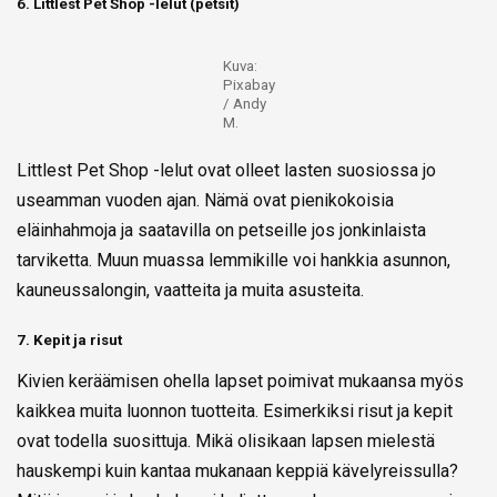
6. Littlest Pet Shop -lelut (petsit)
Kuva:
Pixabay
/ Andy
M.
Littlest Pet Shop -lelut ovat olleet lasten suosiossa jo
useamman vuoden ajan. Nämä ovat pienikokoisia
eläinhahmoja ja saatavilla on petseille jos jonkinlaista
tarviketta. Muun muassa lemmikille voi hankkia asunnon,
kauneussalongin, vaatteita ja muita asusteita.
7. Kepit ja risut
Kivien keräämisen ohella lapset poimivat mukaansa myös
kaikkea muita luonnon tuotteita. Esimerkiksi risut ja kepit
ovat todella suosittuja. Mikä olisikaan lapsen mielestä
hauskempi kuin kantaa mukanaan keppiä kävelyreissulla?