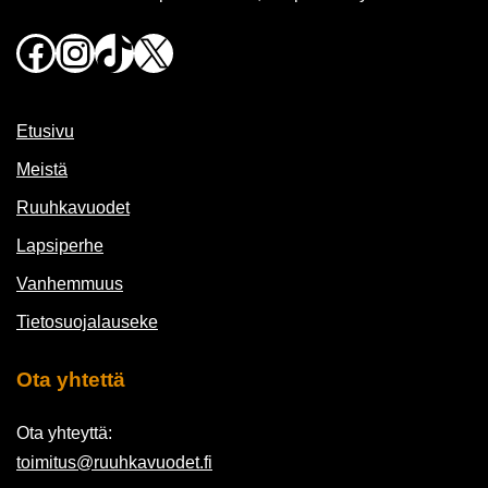
Facebook
Instagram
TikTok
X
Etusivu
Meistä
Ruuhkavuodet
Lapsiperhe
Vanhemmuus
Tietosuojalauseke
Ota yhtettä
Ota yhteyttä:
toimitus@ruuhkavuodet.fi