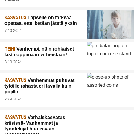
KASVATUS
Lapselle on tärkeää
opettaa, ettei ketään jätetä yksin
7.10.2024
TEINI
Vanhempi, näin rohkaiset
lasta oppimaan virheistään!
3.10.2024
KASVATUS
Vanhemmat puhuvat
tytöille rahasta eri tavalla kuin
pojille
28.9.2024
KASVATUS
Varhaiskasvatus
kriisissä- Vanhemmat ja
työntekijät huolissaan