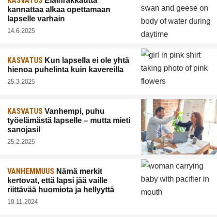
KASVATUS
Eläinrakkautta
kannattaa alkaa opettamaan
lapselle varhain
14.6.2025
KASVATUS
Kun lapsella ei ole yhtä
hienoa puhelinta kuin kavereilla
25.3.2025
KASVATUS
Vanhempi, puhu
työelämästä lapselle – mutta mieti
sanojasi!
25.2.2025
VANHEMMUUS
Nämä merkit
kertovat, että lapsi jää vaille
riittävää huomiota ja hellyyttä
19.11.2024