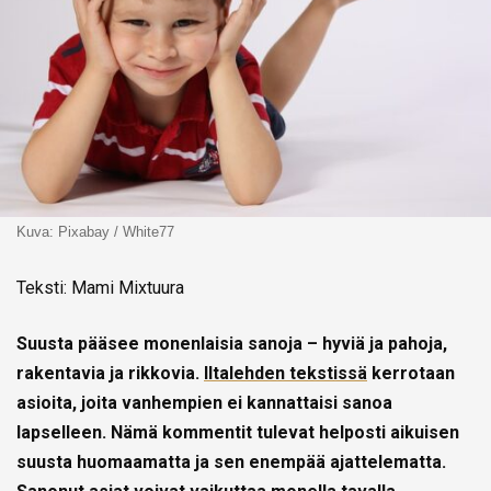
Kuva: Pixabay / White77
Teksti: Mami Mixtuura
Suusta pääsee monenlaisia sanoja – hyviä ja pahoja,
rakentavia ja rikkovia.
Iltalehden tekstissä
kerrotaan
asioita, joita vanhempien ei kannattaisi sanoa
lapselleen. Nämä kommentit tulevat helposti aikuisen
suusta huomaamatta ja sen enempää ajattelematta.