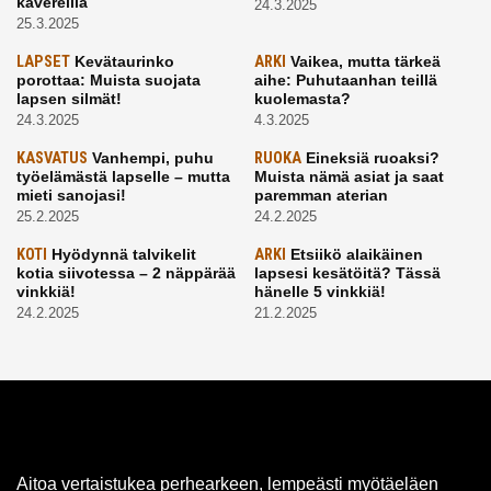
kavereilla
24.3.2025
25.3.2025
LAPSET
Kevätaurinko
ARKI
Vaikea, mutta tärkeä
porottaa: Muista suojata
aihe: Puhutaanhan teillä
lapsen silmät!
kuolemasta?
24.3.2025
4.3.2025
KASVATUS
Vanhempi, puhu
RUOKA
Eineksiä ruoaksi?
työelämästä lapselle – mutta
Muista nämä asiat ja saat
mieti sanojasi!
paremman aterian
25.2.2025
24.2.2025
KOTI
Hyödynnä talvikelit
ARKI
Etsiikö alaikäinen
kotia siivotessa – 2 näppärää
lapsesi kesätöitä? Tässä
vinkkiä!
hänelle 5 vinkkiä!
24.2.2025
21.2.2025
Aitoa vertaistukea perhearkeen, lempeästi myötäeläen