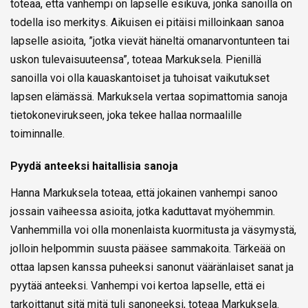
toteaa, että vanhempi on lapselle esikuva, jonka sanoilla on
todella iso merkitys. Aikuisen ei pitäisi milloinkaan sanoa
lapselle asioita, ”jotka vievät häneltä omanarvontunteen tai
uskon tulevaisuuteensa”, toteaa Markuksela. Pienillä
sanoilla voi olla kauaskantoiset ja tuhoisat vaikutukset
lapsen elämässä. Markuksela vertaa sopimattomia sanoja
tietokonevirukseen, joka tekee hallaa normaalille
toiminnalle.
Pyydä anteeksi haitallisia sanoja
Hanna Markuksela toteaa, että jokainen vanhempi sanoo
jossain vaiheessa asioita, jotka kaduttavat myöhemmin.
Vanhemmilla voi olla monenlaista kuormitusta ja väsymystä,
jolloin helpommin suusta pääsee sammakoita. Tärkeää on
ottaa lapsen kanssa puheeksi sanonut vääränlaiset sanat ja
pyytää anteeksi. Vanhempi voi kertoa lapselle, että ei
tarkoittanut sitä mitä tuli sanoneeksi, toteaa Markuksela.