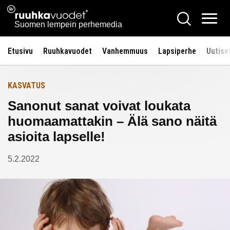
Siirry
Ruuhkavuodet.fi
Hae
Etusivulle
sisältöön
Vali
Suomen lempein perhemedia
Etusivu
Ruuhkavuodet
Vanhemmuus
Lapsiperhe
Uutise
KASVATUS
Sanonut sanat voivat loukata
huomaamattakin – Älä sano näitä
asioita lapselle!
5.2.2022