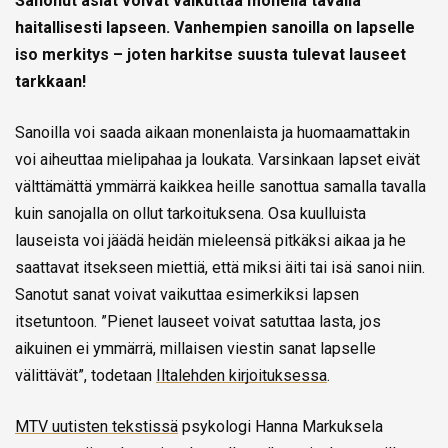
Sanonut asiat voivat vaikuttaa monella tavalla
haitallisesti lapseen. Vanhempien sanoilla on lapselle
iso merkitys – joten harkitse suusta tulevat lauseet
tarkkaan!
Sanoilla voi saada aikaan monenlaista ja huomaamattakin
voi aiheuttaa mielipahaa ja loukata. Varsinkaan lapset eivät
välttämättä ymmärrä kaikkea heille sanottua samalla tavalla
kuin sanojalla on ollut tarkoituksena. Osa kuulluista
lauseista voi jäädä heidän mieleensä pitkäksi aikaa ja he
saattavat itsekseen miettiä, että miksi äiti tai isä sanoi niin.
Sanotut sanat voivat vaikuttaa esimerkiksi lapsen
itsetuntoon. ”Pienet lauseet voivat satuttaa lasta, jos
aikuinen ei ymmärrä, millaisen viestin sanat lapselle
välittävät”, todetaan
Iltalehden kirjoituksessa
.
MTV uutisten tekstissä
psykologi Hanna Markuksela