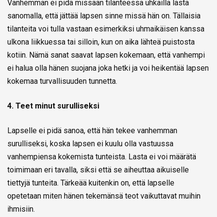
Vanhemman ei pidä missään tilanteessa uhkailla lasta
sanomalla, että jättää lapsen sinne missä hän on. Tällaisia
tilanteita voi tulla vastaan esimerkiksi uhmaikäisen kanssa
ulkona liikkuessa tai silloin, kun on aika lähteä puistosta
kotiin. Nämä sanat saavat lapsen kokemaan, että vanhempi
ei halua olla hänen suojana joka hetki ja voi heikentää lapsen
kokemaa turvallisuuden tunnetta.
4. Teet minut surulliseksi
Lapselle ei pidä sanoa, että hän tekee vanhemman
surulliseksi, koska lapsen ei kuulu olla vastuussa
vanhempiensa kokemista tunteista. Lasta ei voi määrätä
toimimaan eri tavalla, siksi että se aiheuttaa aikuiselle
tiettyjä tunteita. Tärkeää kuitenkin on, että lapselle
opetetaan miten hänen tekemänsä teot vaikuttavat muihin
ihmisiin.