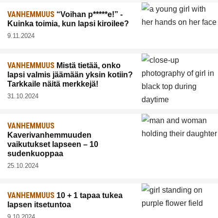
VANHEMMUUS
“Voihan p*****e!” -
Kuinka toimia, kun lapsi kiroilee?
9.11.2024
VANHEMMUUS
Mistä tietää, onko
lapsi valmis jäämään yksin kotiin?
Tarkkaile näitä merkkejä!
31.10.2024
VANHEMMUUS
Kaverivanhemmuuden
vaikutukset lapseen – 10
sudenkuoppaa
25.10.2024
VANHEMMUUS
10 + 1 tapaa tukea
lapsen itsetuntoa
9.10.2024