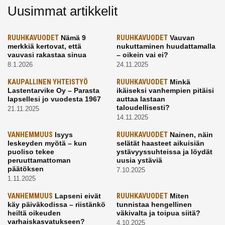
Uusimmat artikkelit
RUUHKAVUODET
Nämä 9
RUUHKAVUODET
Vauvan
merkkiä kertovat, että
nukuttaminen huudattamalla
vauvasi rakastaa sinua
– oikein vai ei?
8.1.2026
24.11.2025
KAUPALLINEN YHTEISTYÖ
RUUHKAVUODET
Minkä
Lastentarvike Oy – Parasta
ikäiseksi vanhempien pitäisi
lapsellesi jo vuodesta 1967
auttaa lastaan
taloudellisesti?
21.11.2025
14.11.2025
VANHEMMUUS
Isyys
RUUHKAVUODET
Nainen, näin
leskeyden myötä – kun
selätät haasteet aikuisiän
puoliso tekee
ystävyyssuhteissa ja löydät
peruuttamattoman
uusia ystäviä
päätöksen
7.10.2025
1.11.2025
VANHEMMUUS
Lapseni eivät
RUUHKAVUODET
Miten
käy päiväkodissa – riistänkö
tunnistaa hengellinen
heiltä oikeuden
väkivalta ja toipua siitä?
varhaiskasvatukseen?
4.10.2025