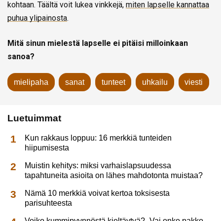
kohtaan. Täältä voit lukea vinkkejä,
miten lapselle kannattaa
puhua ylipainosta
.
Mitä sinun mielestä lapselle ei pitäisi milloinkaan
sanoa?
mielipaha
sanat
tunteet
uhkailu
viesti
Luetuimmat
Kun rakkaus loppuu: 16 merkkiä tunteiden
hiipumisesta
Muistin kehitys: miksi varhaislapsuudessa
tapahtuneita asioita on lähes mahdotonta muistaa?
Nämä 10 merkkiä voivat kertoa toksisesta
parisuhteesta
Voiko kummipyynnöstä kieltäytyä? -Vai onko pakko