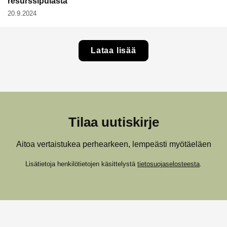
resurssipulasta
20.9.2024
Lataa lisää
Tilaa uutiskirje
Aitoa vertaistukea perhearkeen, lempeästi myötäeläen
Lisätietoja henkilötietojen käsittelystä
tietosuojaselosteesta
.