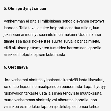
5. Olen pettynyt sinuun
Vanhemman ei pitäisi milloinkaan sanoa olevansa pettynyt
lapseen. Tällä tavalla tulee helposti sanottua silloin, kun
jokin asia ei mennyt suunnitelmien mukaan. Usein näissä
tilanteissa lapsi kokee itse suurta surua ja pahaa mieltä,
eikä aikuisen pettymysten tunteiden kertominen lapselle
ainakaan helpota lapsen kokemusta.
6. Olet lihava
Jos vanhempi nimittää ylipainosta kärsivää lasta lihavaksi,
se ei tue lapsen normaalipainoon pääsemistä. Lapsi hyötyy
ruokavalion tarkastelusta ja siihen tehdyistä muutoksista,
mutta vanhemman nimittely voi aiheuttaa lapselle isoa
vahinkoa esimerkiksi lapsen ajattelutapaan omaa kehoa