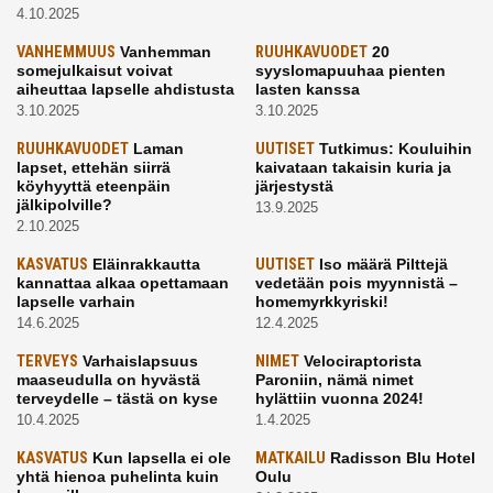
4.10.2025
VANHEMMUUS
Vanhemman
RUUHKAVUODET
20
somejulkaisut voivat
syyslomapuuhaa pienten
aiheuttaa lapselle ahdistusta
lasten kanssa
3.10.2025
3.10.2025
RUUHKAVUODET
Laman
UUTISET
Tutkimus: Kouluihin
lapset, ettehän siirrä
kaivataan takaisin kuria ja
köyhyyttä eteenpäin
järjestystä
jälkipolville?
13.9.2025
2.10.2025
KASVATUS
Eläinrakkautta
UUTISET
Iso määrä Pilttejä
kannattaa alkaa opettamaan
vedetään pois myynnistä –
lapselle varhain
homemyrkkyriski!
14.6.2025
12.4.2025
TERVEYS
Varhaislapsuus
NIMET
Velociraptorista
maaseudulla on hyvästä
Paroniin, nämä nimet
terveydelle – tästä on kyse
hylättiin vuonna 2024!
10.4.2025
1.4.2025
KASVATUS
Kun lapsella ei ole
MATKAILU
Radisson Blu Hotel
yhtä hienoa puhelinta kuin
Oulu