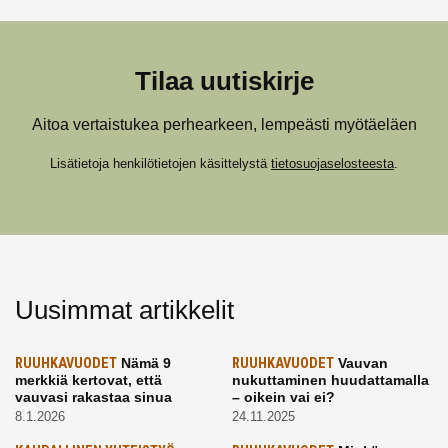
Tilaa uutiskirje
Aitoa vertaistukea perhearkeen, lempeästi myötäeläen
Lisätietoja henkilötietojen käsittelystä
tietosuojaselosteesta
.
Uusimmat artikkelit
RUUHKAVUODET
Nämä 9
RUUHKAVUODET
Vauvan
merkkiä kertovat, että
nukuttaminen huudattamalla
vauvasi rakastaa sinua
– oikein vai ei?
8.1.2026
24.11.2025