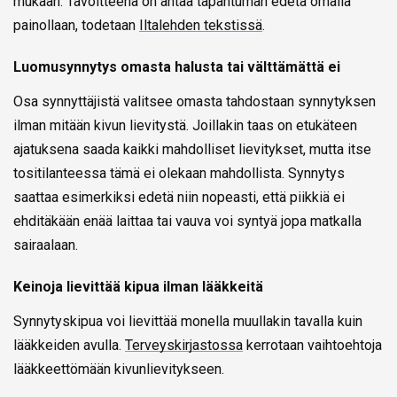
mukaan. Tavoitteena on antaa tapahtuman edetä omalla
painollaan, todetaan
Iltalehden tekstissä
.
Luomusynnytys omasta halusta tai välttämättä ei
Osa synnyttäjistä valitsee omasta tahdostaan synnytyksen
ilman mitään kivun lievitystä. Joillakin taas on etukäteen
ajatuksena saada kaikki mahdolliset lievitykset, mutta itse
tositilanteessa tämä ei olekaan mahdollista. Synnytys
saattaa esimerkiksi edetä niin nopeasti, että piikkiä ei
ehditäkään enää laittaa tai vauva voi syntyä jopa matkalla
sairaalaan.
Keinoja lievittää kipua ilman lääkkeitä
Synnytyskipua voi lievittää monella muullakin tavalla kuin
lääkkeiden avulla.
Terveyskirjastossa
kerrotaan vaihtoehtoja
lääkkeettömään kivunlievitykseen.