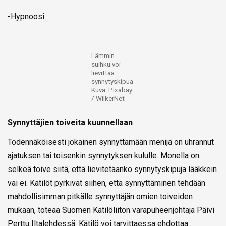
-Hypnoosi
Lämmin
suihku voi
lievittää
synnytyskipua.
Kuva: Pixabay
/ WilkerNet
Synnyttäjien toiveita kuunnellaan
Todennäköisesti jokainen synnyttämään menijä on uhrannut
ajatuksen tai toisenkin synnytyksen kululle. Monella on
selkeä toive siitä, että lievitetäänkö synnytyskipuja lääkkein
vai ei. Kätilöt pyrkivät siihen, että synnyttäminen tehdään
mahdollisimman pitkälle synnyttäjän omien toiveiden
mukaan, toteaa Suomen Kätilöliiton varapuheenjohtaja Päivi
Perttu
Iltalehdessä
. Kätilö voi tarvittaessa ehdottaa