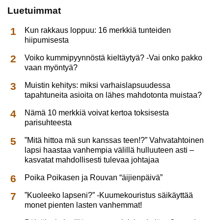
Luetuimmat
Kun rakkaus loppuu: 16 merkkiä tunteiden
hiipumisesta
Voiko kummipyynnöstä kieltäytyä? -Vai onko pakko
vaan myöntyä?
Muistin kehitys: miksi varhaislapsuudessa
tapahtuneita asioita on lähes mahdotonta muistaa?
Nämä 10 merkkiä voivat kertoa toksisesta
parisuhteesta
”Mitä hittoa mä sun kanssas teen!?” Vahvatahtoinen
lapsi haastaa vanhempia välillä hulluuteen asti –
kasvatat mahdollisesti tulevaa johtajaa
Poika Poikasen ja Rouvan “äijienpäivä”
”Kuoleeko lapseni?” -Kuumekouristus säikäyttää
monet pienten lasten vanhemmat!