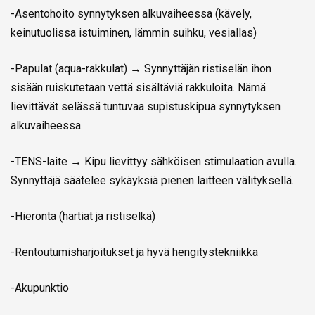
-Asentohoito synnytyksen alkuvaiheessa (kävely,
keinutuolissa istuiminen, lämmin suihku, vesiallas)
-Papulat (aqua-rakkulat)
→
Synnyttäjän ristiselän ihon
sisään ruiskutetaan vettä sisältäviä rakkuloita. Nämä
lievittävät selässä tuntuvaa supistuskipua synnytyksen
alkuvaiheessa.
-TENS-laite
→
Kipu lievittyy sähköisen stimulaation avulla.
Synnyttäjä säätelee sykäyksiä pienen laitteen välityksellä.
-Hieronta (hartiat ja ristiselkä)
-Rentoutumisharjoitukset ja hyvä hengitystekniikka
-Akupunktio