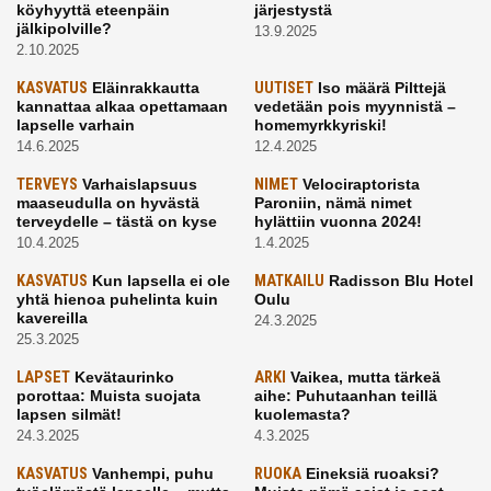
köyhyyttä eteenpäin
järjestystä
jälkipolville?
13.9.2025
2.10.2025
KASVATUS
Eläinrakkautta
UUTISET
Iso määrä Pilttejä
kannattaa alkaa opettamaan
vedetään pois myynnistä –
lapselle varhain
homemyrkkyriski!
14.6.2025
12.4.2025
TERVEYS
Varhaislapsuus
NIMET
Velociraptorista
maaseudulla on hyvästä
Paroniin, nämä nimet
terveydelle – tästä on kyse
hylättiin vuonna 2024!
10.4.2025
1.4.2025
KASVATUS
Kun lapsella ei ole
MATKAILU
Radisson Blu Hotel
yhtä hienoa puhelinta kuin
Oulu
kavereilla
24.3.2025
25.3.2025
LAPSET
Kevätaurinko
ARKI
Vaikea, mutta tärkeä
porottaa: Muista suojata
aihe: Puhutaanhan teillä
lapsen silmät!
kuolemasta?
24.3.2025
4.3.2025
KASVATUS
Vanhempi, puhu
RUOKA
Eineksiä ruoaksi?