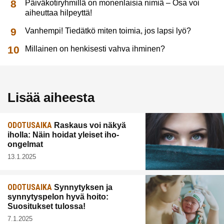
Päiväkotiryhmillä on monenlaisia nimiä – Osa voi
aiheuttaa hilpeyttä!
Vanhempi! Tiedätkö miten toimia, jos lapsi lyö?
Millainen on henkisesti vahva ihminen?
Lisää aiheesta
ODOTUSAIKA
Raskaus voi näkyä
iholla: Näin hoidat yleiset iho-
ongelmat
13.1.2025
ODOTUSAIKA
Synnytyksen ja
synnytyspelon hyvä hoito:
Suositukset tulossa!
7.1.2025