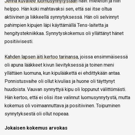
Jenna kuvailee luomusynnytystään
näin: mieletön ja niin
helppo. Hän koki mahtavaksi sen, että sai itse oltua
aktiivinen ja liikkeellä synnytyksessä. Hän oli selvinnyt
pahimpien kipujen läpi käyttämällä Tens-laitetta ja
hengitystekniikkaa. Synnytyskokemus oli yllättänyt hänet
positiivisesti.
Kahden lapsen äiti kertoo tarinansa
, joissa ensimmäisessä
oli apuna lääkkeet kivun lievityksessä ja toinen meni
yllättäen luomuna, kun kipulääkettä ei ehdittykään antaa.
Ponnistusvaihe oli ollut kivulias ja huone oli täyttynyt
huudoista. Vauvan synnyttyä kipu oli loppunut välittömästi.
Hän kertoo, että ei olisi itse valinnut luomusynnytystä, mutta
kokemus oli voimaannuttava ja positiivinen. Toipuminen
synnytyksestä oli ollut nopeaa.
Jokaisen kokemus arvokas