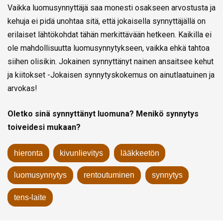
Vaikka luomusynnyttäjä saa monesti osakseen arvostusta ja
kehuja ei pidä unohtaa sitä, että jokaisella synnyttäjällä on
erilaiset lähtökohdat tähän merkittävään hetkeen. Kaikilla ei
ole mahdollisuutta luomusynnytykseen, vaikka ehkä tahtoa
siihen olisikin. Jokainen synnyttänyt nainen ansaitsee kehut
ja kiitokset -Jokaisen synnytyskokemus on ainutlaatuinen ja
arvokas!
Oletko sinä synnyttänyt luomuna? Menikö synnytys
toiveidesi mukaan?
hieronta
kivunlievitys
lääkkeetön
luomusynnytys
rentoutuminen
synnytys
tens-laite