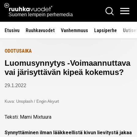
Siirry
Ruuhkavuodet.fi
Hae
Etusivulle
sisältöön
Vali
Suomen lempein perhemedia
Etusivu
Ruuhkavuodet
Vanhemmuus
Lapsiperhe
Uutise
ODOTUSAIKA
Luomusynnytys -Voimaannuttava
vai järisyttävän kipeä kokemus?
29.1.2022
Kuva: Unsplash / Engin Akyurt
Teksti: Mami Mixtuura
Synnyttäminen ilman lääkkeellistä kivun lievitystä jakaa