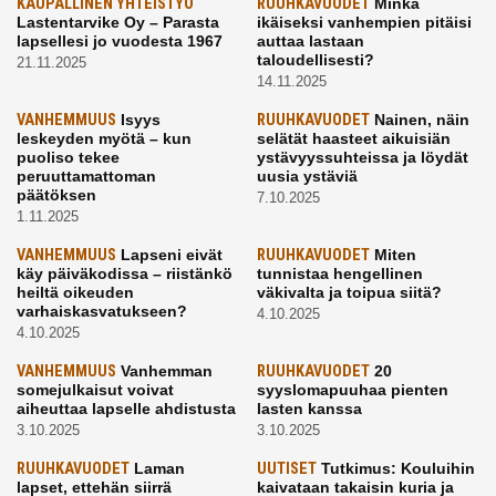
KAUPALLINEN YHTEISTYÖ
RUUHKAVUODET
Minkä
Lastentarvike Oy – Parasta
ikäiseksi vanhempien pitäisi
lapsellesi jo vuodesta 1967
auttaa lastaan
taloudellisesti?
21.11.2025
14.11.2025
VANHEMMUUS
Isyys
RUUHKAVUODET
Nainen, näin
leskeyden myötä – kun
selätät haasteet aikuisiän
puoliso tekee
ystävyyssuhteissa ja löydät
peruuttamattoman
uusia ystäviä
päätöksen
7.10.2025
1.11.2025
VANHEMMUUS
Lapseni eivät
RUUHKAVUODET
Miten
käy päiväkodissa – riistänkö
tunnistaa hengellinen
heiltä oikeuden
väkivalta ja toipua siitä?
varhaiskasvatukseen?
4.10.2025
4.10.2025
VANHEMMUUS
Vanhemman
RUUHKAVUODET
20
somejulkaisut voivat
syyslomapuuhaa pienten
aiheuttaa lapselle ahdistusta
lasten kanssa
3.10.2025
3.10.2025
RUUHKAVUODET
Laman
UUTISET
Tutkimus: Kouluihin
lapset, ettehän siirrä
kaivataan takaisin kuria ja