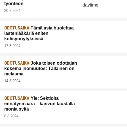
työnteon
20.8.2024
ODOTUSAIKA
Tämä asia huolettaa
lastenlääkäriä eniten
kotisynnytyksissä
17.8.2024
ODOTUSAIKA
Joka toisen odottajan
kokema ihomuutos: Tällainen on
melasma
14.8.2024
ODOTUSAIKA
Yle: Sektioita
ennätysmäärä – kasvun taustalla
monia syitä
8.8.2024