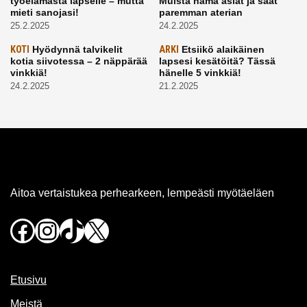
työelämästä lapselle – mutta
Muista nämä asiat ja saat
mieti sanojasi!
paremman aterian
25.2.2025
24.2.2025
KOTI
Hyödynnä talvikelit
ARKI
Etsiikö alaikäinen
kotia siivotessa – 2 näppärää
lapsesi kesätöitä? Tässä
vinkkiä!
hänelle 5 vinkkiä!
24.2.2025
21.2.2025
Aitoa vertaistukea perhearkeen, lempeästi myötäeläen
Facebook
Instagram
TikTok
X
Etusivu
Meistä