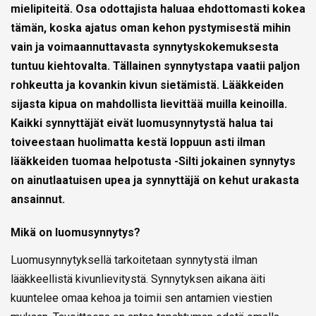
mielipiteitä. Osa odottajista haluaa ehdottomasti kokea
tämän, koska ajatus oman kehon pystymisestä mihin
vain ja voimaannuttavasta synnytyskokemuksesta
tuntuu kiehtovalta. Tällainen synnytystapa vaatii paljon
rohkeutta ja kovankin kivun sietämistä. Lääkkeiden
sijasta kipua on mahdollista lievittää muilla keinoilla.
Kaikki synnyttäjät eivät luomusynnytystä halua tai
toiveestaan huolimatta kestä loppuun asti ilman
lääkkeiden tuomaa helpotusta -Silti jokainen synnytys
on ainutlaatuisen upea ja synnyttäjä on kehut urakasta
ansainnut.
Mikä on luomusynnytys?
Luomusynnytyksellä tarkoitetaan synnytystä ilman
lääkkeellistä kivunlievitystä. Synnytyksen aikana äiti
kuuntelee omaa kehoa ja toimii sen antamien viestien