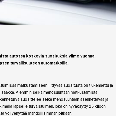
mista autossa koskevia suosituksia viime vuonna.
psen turvallisuuteen automatkoilla.
tuimissa matkustamiseen liittyvää suositusta on tiukennettu ja
ksi saakka. Aiemmin selkä menosuuntaan matkustamista
Liikenneturva suosittelee selkä menosuuntaan asennettavaa ja
kkimalla lapselle turvaistuimen, joka on hyväksytty 25 kiloon
a voi venyttää mahdollisimman pitkään.