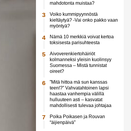
mahdotonta muistaa?
Voiko kummipyynnöstä
kieltäytyä? -Vai onko pakko vaan
myöntyä?
Nämä 10 merkkiä voivat kertoa
toksisesta parisuhteesta
Aivoverenkiertohäiriöt
kolmanneksi yleisin kuolinsyy
Suomessa – Mistä tunnistat
oireet?
”Mitä hittoa mä sun kanssas
teen!?” Vahvatahtoinen lapsi
haastaa vanhempia välillä
hulluuteen asti – kasvatat
mahdollisesti tulevaa johtajaa
Poika Poikasen ja Rouvan
“äijienpäivä”