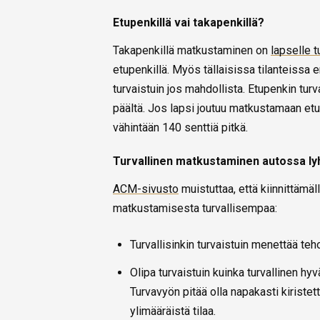
Etupenkillä vai takapenkillä?
Takapenkillä matkustaminen on
lapselle t
etupenkillä. Myös tällaisissa tilanteissa
turvaistuin jos mahdollista. Etupenkin tu
päältä. Jos lapsi joutuu matkustamaan etu
vähintään 140 senttiä pitkä.
Turvallinen matkustaminen autossa ly
ACM-sivusto
muistuttaa, että kiinnittämä
matkustamisesta turvallisempaa:
Turvallisinkin turvaistuin menettää teh
Olipa turvaistuin kuinka turvallinen hyv
Turvavyön pitää olla napakasti kiristetty
ylimääräistä tilaa.