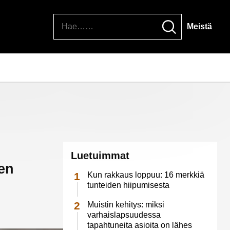
Hae
Meistä
Luetuimmat
een
Kun rakkaus loppuu: 16 merkkiä
tunteiden hiipumisesta
Muistin kehitys: miksi
varhaislapsuudessa
tapahtuneita asioita on lähes