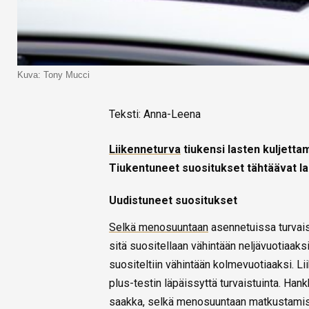
Kuva: Tony Mucci
Teksti: Anna-Leena
Liikenneturva
tiukensi
lasten kuljetta
Tiukentuneet suositukset tähtäävat la
Uudistuneet suositukset
Selkä menosuuntaan
asennetuissa turvais
sitä suositellaan vähintään neljävuotiaa
suositeltiin vähintään kolmevuotiaaksi. 
plus-testin läpäissyttä turvaistuinta. Han
saakka, selkä menosuuntaan matkustamist