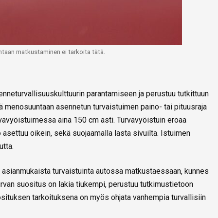
taan matkustaminen ei tarkoita tätä.
kenneturvallisuuskulttuurin parantamiseen ja perustuu tutkittuun
 menosuuntaan asennetun turvaistuimen paino- tai pituusraja
urvavyöistuimessa aina 150 cm asti. Turvavyöistuin eroaa
asettuu oikein, sekä suojaamalla lasta sivuilta. Istuimen
tta.
 asianmukaista turvaistuinta autossa matkustaessaan, kunnes
urvan suositus on lakia tiukempi, perustuu tutkimustietoon
situksen tarkoituksena on myös ohjata vanhempia turvallisiin