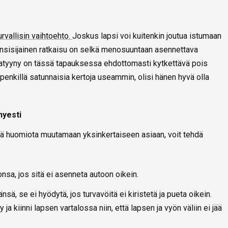
urvallisin vaihtoehto.
Joskus lapsi voi kuitenkin joutua istumaan
 ensisijainen ratkaisu on selkä menosuuntaan asennettava
rvatyyny on tässä tapauksessa ehdottomasti kytkettävä pois
penkillä satunnaisia kertoja useammin, olisi hänen hyvä olla
hyesti
llä huomiota muutamaan yksinkertaiseen asiaan, voit tehdä
onsa, jos sitä ei asenneta autoon oikein.
änsä, se ei hyödytä, jos turvavöitä ei kiristetä ja pueta oikein.
 ja kiinni lapsen vartalossa niin, että lapsen ja vyön väliin ei jää