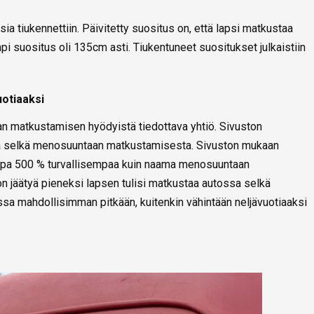
ia tiukennettiin. Päivitetty suositus on, että lapsi matkustaa
i suositus oli 135cm asti. Tiukentuneet suositukset julkaistiin
otiaaksi
n matkustamisen hyödyistä tiedottava yhtiö. Sivuston
etoa selkä menosuuntaan matkustamisesta. Sivuston mukaan
pa 500 % turvallisempaa kuin naama menosuuntaan
n jäätyä pieneksi lapsen tulisi matkustaa autossa selkä
a mahdollisimman pitkään, kuitenkin vähintään neljävuotiaaksi