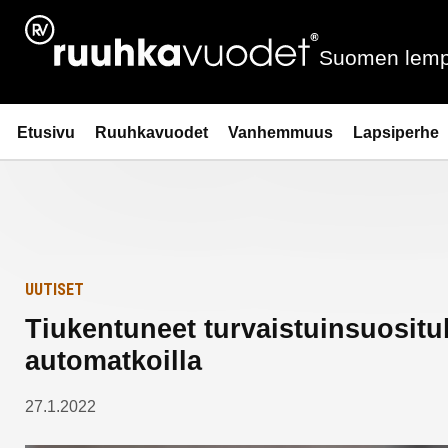
Siirry
Etusivulle
sisältöön
Suomen lemp
Ruuhkavuodet.fi
Etusivu
Ruuhkavuodet
Vanhemmuus
Lapsiperhe
UUTISET
Tiukentuneet turvaistuinsuosituk
automatkoilla
27.1.2022