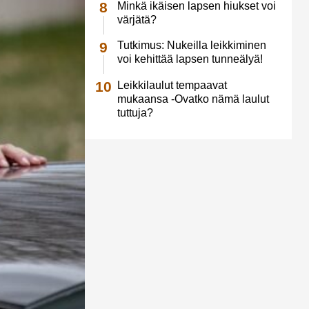
Minkä ikäisen lapsen hiukset voi
värjätä?
Tutkimus: Nukeilla leikkiminen
voi kehittää lapsen tunneälyä!
Leikkilaulut tempaavat
mukaansa -Ovatko nämä laulut
tuttuja?