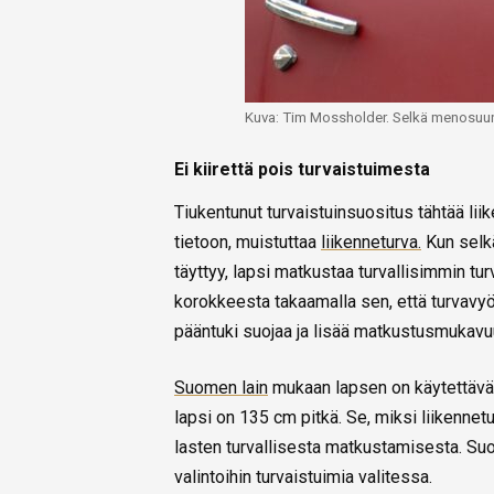
Kuva: Tim Mossholder. Selkä menosuun
Ei kiirettä pois turvaistuimesta
Tiukentunut turvaistuinsuositus tähtää lii
tietoon, muistuttaa
liikenneturva.
Kun selkä
täyttyy, lapsi matkustaa turvallisimmin t
korokkeesta takaamalla sen, että turvavyö 
pääntuki suojaa ja lisää matkustusmukavuu
Suomen lain
mukaan lapsen on käytettävä
lapsi on 135 cm pitkä. Se, miksi liikennet
lasten turvallisesta matkustamisesta. Suo
valintoihin turvaistuimia valitessa.