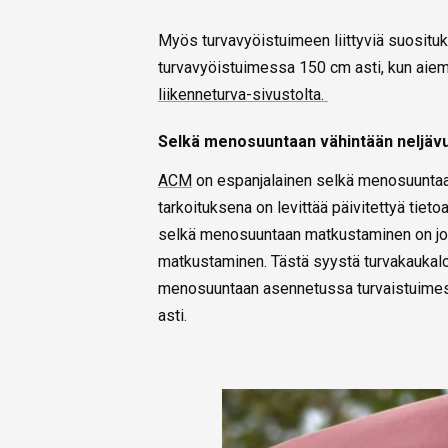
Myös turvavyöistuimeen liittyviä suosituks
turvavyöistuimessa 150 cm asti, kun aiemp
liikenneturva-sivustolta.
Selkä menosuuntaan vähintään neljävu
ACM
on espanjalainen selkä menosuuntaa
tarkoituksena on levittää päivitettyä ti
selkä menosuuntaan matkustaminen on jo
matkustaminen. Tästä syystä turvakaukalo
menosuuntaan asennetussa turvaistuimess
asti.