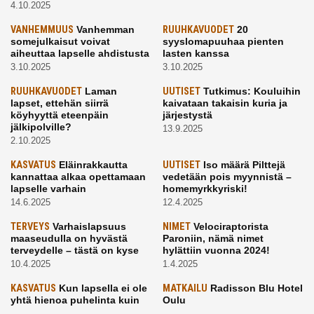
4.10.2025
VANHEMMUUS
Vanhemman
RUUHKAVUODET
20
somejulkaisut voivat
syyslomapuuhaa pienten
aiheuttaa lapselle ahdistusta
lasten kanssa
3.10.2025
3.10.2025
RUUHKAVUODET
Laman
UUTISET
Tutkimus: Kouluihin
lapset, ettehän siirrä
kaivataan takaisin kuria ja
köyhyyttä eteenpäin
järjestystä
jälkipolville?
13.9.2025
2.10.2025
KASVATUS
Eläinrakkautta
UUTISET
Iso määrä Pilttejä
kannattaa alkaa opettamaan
vedetään pois myynnistä –
lapselle varhain
homemyrkkyriski!
14.6.2025
12.4.2025
TERVEYS
Varhaislapsuus
NIMET
Velociraptorista
maaseudulla on hyvästä
Paroniin, nämä nimet
terveydelle – tästä on kyse
hylättiin vuonna 2024!
10.4.2025
1.4.2025
KASVATUS
Kun lapsella ei ole
MATKAILU
Radisson Blu Hotel
yhtä hienoa puhelinta kuin
Oulu
kavereilla
24.3.2025