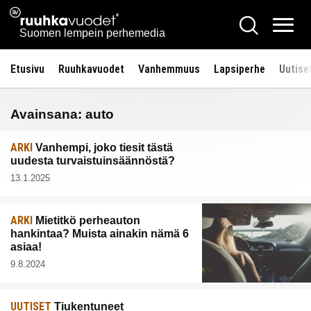
Siirry
Ruuhkavuodet.fi
Hae
sisältöön
Vali
Suomen lempein perhemedia
Etusivu
Ruuhkavuodet
Vanhemmuus
Lapsiperhe
Uutise
Avainsana:
auto
ARKI
Vanhempi, joko tiesit tästä
uudesta turvaistuinsäännöstä?
13.1.2025
ARKI
Mietitkö perheauton
hankintaa? Muista ainakin nämä 6
asiaa!
9.8.2024
UUTISET
Tiukentuneet