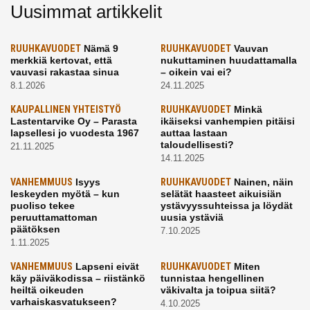
Uusimmat artikkelit
RUUHKAVUODET
Nämä 9
RUUHKAVUODET
Vauvan
merkkiä kertovat, että
nukuttaminen huudattamalla
vauvasi rakastaa sinua
– oikein vai ei?
8.1.2026
24.11.2025
KAUPALLINEN YHTEISTYÖ
RUUHKAVUODET
Minkä
Lastentarvike Oy – Parasta
ikäiseksi vanhempien pitäisi
lapsellesi jo vuodesta 1967
auttaa lastaan
taloudellisesti?
21.11.2025
14.11.2025
VANHEMMUUS
Isyys
RUUHKAVUODET
Nainen, näin
leskeyden myötä – kun
selätät haasteet aikuisiän
puoliso tekee
ystävyyssuhteissa ja löydät
peruuttamattoman
uusia ystäviä
päätöksen
7.10.2025
1.11.2025
VANHEMMUUS
Lapseni eivät
RUUHKAVUODET
Miten
käy päiväkodissa – riistänkö
tunnistaa hengellinen
heiltä oikeuden
väkivalta ja toipua siitä?
varhaiskasvatukseen?
4.10.2025