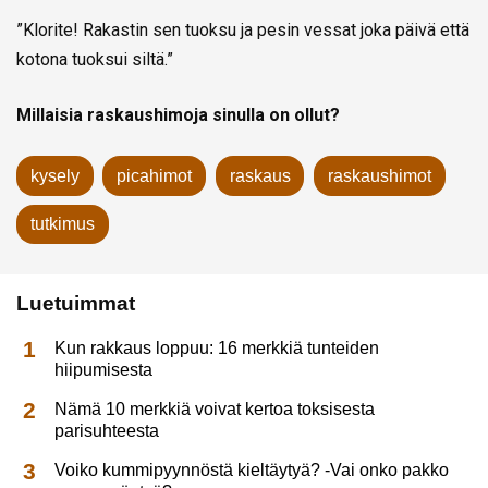
”Klorite! Rakastin sen tuoksu ja pesin vessat joka päivä että
kotona tuoksui siltä.”
Millaisia raskaushimoja sinulla on ollut?
kysely
picahimot
raskaus
raskaushimot
tutkimus
Luetuimmat
Kun rakkaus loppuu: 16 merkkiä tunteiden
hiipumisesta
Nämä 10 merkkiä voivat kertoa toksisesta
parisuhteesta
Voiko kummipyynnöstä kieltäytyä? -Vai onko pakko