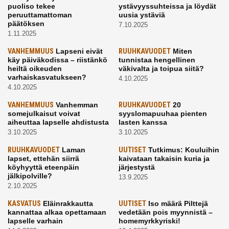
puoliso tekee
ystävyyssuhteissa ja löydät
peruuttamattoman
uusia ystäviä
päätöksen
7.10.2025
1.11.2025
VANHEMMUUS
Lapseni eivät
RUUHKAVUODET
Miten
käy päiväkodissa – riistänkö
tunnistaa hengellinen
heiltä oikeuden
väkivalta ja toipua siitä?
varhaiskasvatukseen?
4.10.2025
4.10.2025
VANHEMMUUS
Vanhemman
RUUHKAVUODET
20
somejulkaisut voivat
syyslomapuuhaa pienten
aiheuttaa lapselle ahdistusta
lasten kanssa
3.10.2025
3.10.2025
RUUHKAVUODET
Laman
UUTISET
Tutkimus: Kouluihin
lapset, ettehän siirrä
kaivataan takaisin kuria ja
köyhyyttä eteenpäin
järjestystä
jälkipolville?
13.9.2025
2.10.2025
KASVATUS
Eläinrakkautta
UUTISET
Iso määrä Pilttejä
kannattaa alkaa opettamaan
vedetään pois myynnistä –
lapselle varhain
homemyrkkyriski!