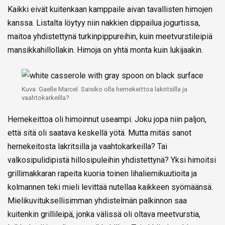
Kaikki eivät kuitenkaan kamppaile aivan tavallisten himojen
kanssa. Listalta löytyy niin nakkien dippailua jogurtissa,
maitoa yhdistettynä turkinpippureihin, kuin meetvurstileipiä
mansikkahillollakin. Himoja on yhtä monta kuin lukijaakin.
Kuva: Gaelle Marcel. Saisiko olla hernekeittoa lakritsilla ja
vaahtokarkeilla?
Hernekeittoa oli himoinnut useampi. Joku jopa niin paljon,
että sitä oli saatava keskellä yötä. Mutta mitäs sanot
hernekeitosta lakritsilla ja vaahtokarkeilla? Tai
valkosipulidipistä hillosipuleihin yhdistettynä? Yksi himoitsi
grillimakkaran rapeita kuoria toinen lihaliemikuutioita ja
kolmannen teki mieli levittää nutellaa kaikkeen syömäänsä.
Mielikuvituksellisimman yhdistelmän palkinnon saa
kuitenkin grillileipä, jonka välissä oli oltava meetvurstia,