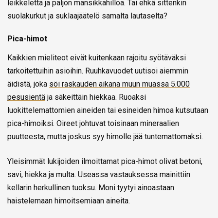
leikkelettä ja paljon mansikkahilloa. Tai ehkä sittenkin
suolakurkut ja suklaajäätelö samalta lautaselta?
Pica-himot
Kaikkien mieliteot eivät kuitenkaan rajoitu syötäväksi
tarkoitettuihin asioihin. Ruuhkavuodet uutisoi aiemmin
äidistä, joka
söi raskauden aikana muun muassa 5.000
pesusientä
ja säkeittäin hiekkaa. Ruoaksi
luokittelemattomien aineiden tai esineiden himoa kutsutaan
pica-himoiksi. Oireet johtuvat toisinaan mineraalien
puutteesta, mutta joskus syy himolle jää tuntemattomaksi.
Yleisimmät lukijoiden ilmoittamat pica-himot olivat betoni,
savi, hiekka ja multa. Useassa vastauksessa mainittiin
kellarin herkullinen tuoksu. Moni tyytyi ainoastaan
haistelemaan himoitsemiaan aineita.