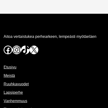
Aitoa vertaistukea perhearkeen, lempeästi myötäeläen
Facebook
Instagram
TikTok
X
Etusivu
Meistä
Ruuhkavuodet
Lapsiperhe
Vanhemmuus