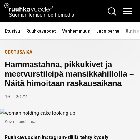
Siirry
Ruuhkavuodet.fi
Hae
Etusivulle
sisältöön
Vali
Suomen lempein perhemedia
Etusivu
Ruuhkavuodet
Vanhemmuus
Lapsiperhe
Uutise
ODOTUSAIKA
Hammastahna, pikkukivet ja
meetvurstileipä mansikkahillolla –
Näitä himoitaan raskausaikana
16.1.2022
Kuva: cons8 Team
Ruuhkavuosien Instagram-tilillä tehty kysely