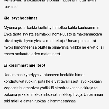
Keitettynä, ranskalaisina, sipsinä, muusina, mutta myös
raakana!
Kielletyt hedelmät
Myönnä pois: kaikki kielletty himottaa kahta kauheammin.
Ehkä tästä syystä salmiakki, homejuusto ja maksamakkara
olivat myös hyvin yleisiä mielitekoja. Useampi mainitsi
myös himonneensa olutta ja punaviiniä, vaikka ne eivät olisi
ennen raskautta edes maistuneet.
Erikoisimmat mieliteot
Useamman kyselyyn vastanneen henkilön himot
kohdistuivat ruokiin, joita he eivät tavallisesti syö koskaan.
Vegaanit huomasivat yhtäkkiä himoitsevansa nakkeja tai
pekonia ja kalan makua inhoavat silakkapihvejä. Useamman
teki mieli eläinten ruokaa ja hammastahnaa.