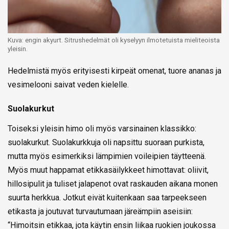
Kuva: engin akyurt. Sitrushedelmät oli kyselyyn ilmotetuista mieliteoista
yleisin.
Hedelmistä myös erityisesti kirpeät omenat, tuore ananas ja
vesimelooni saivat veden kielelle.
Suolakurkut
Toiseksi yleisin himo oli myös varsinainen klassikko:
suolakurkut. Suolakurkkuja oli napsittu suoraan purkista,
mutta myös esimerkiksi lämpimien voileipien täytteenä.
Myös muut happamat etikkasäilykkeet himottavat: oliivit,
hillosipulit ja tuliset jalapenot ovat raskauden aikana monen
suurta herkkua. Jotkut eivät kuitenkaan saa tarpeekseen
etikasta ja joutuvat turvautumaan järeämpiin aseisiin:
“Himoitsin etikkaa, jota käytin ensin liikaa ruokien joukossa