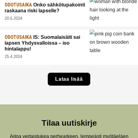
ODOTUSAIKA
Onko sähkötupakointi
raskaana riski lapselle?
20.6.2024
ODOTUSAIKA
IS: Suomalaisäiti sai
lapsen Yhdysvalloissa – iso
hintalappu!
25.4.2024
Lataa lisää
Tilaa uutiskirje
Aitoa vertaistukea perhearkeen, lempeästi myötäeläen