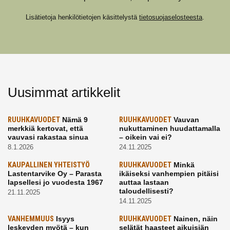
Lisätietoja henkilötietojen käsittelystä
tietosuojaselosteesta
.
Uusimmat artikkelit
RUUHKAVUODET
Nämä 9
RUUHKAVUODET
Vauvan
merkkiä kertovat, että
nukuttaminen huudattamalla
vauvasi rakastaa sinua
– oikein vai ei?
8.1.2026
24.11.2025
KAUPALLINEN YHTEISTYÖ
RUUHKAVUODET
Minkä
Lastentarvike Oy – Parasta
ikäiseksi vanhempien pitäisi
lapsellesi jo vuodesta 1967
auttaa lastaan
taloudellisesti?
21.11.2025
14.11.2025
VANHEMMUUS
Isyys
RUUHKAVUODET
Nainen, näin
leskeyden myötä – kun
selätät haasteet aikuisiän