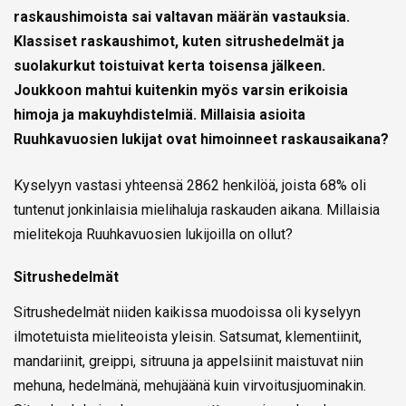
raskaushimoista sai valtavan määrän vastauksia.
Klassiset raskaushimot, kuten sitrushedelmät ja
suolakurkut toistuivat kerta toisensa jälkeen.
Joukkoon mahtui kuitenkin myös varsin erikoisia
himoja ja makuyhdistelmiä. Millaisia asioita
Ruuhkavuosien lukijat ovat himoinneet raskausaikana?
Kyselyyn vastasi yhteensä 2862 henkilöä, joista 68% oli
tuntenut jonkinlaisia mielihaluja raskauden aikana. Millaisia
mielitekoja Ruuhkavuosien lukijoilla on ollut?
Sitrushedelmät
Sitrushedelmät niiden kaikissa muodoissa oli kyselyyn
ilmotetuista mieliteoista yleisin. Satsumat, klementiinit,
mandariinit, greippi, sitruuna ja appelsiinit maistuvat niin
mehuna, hedelmänä, mehujäänä kuin virvoitusjuominakin.