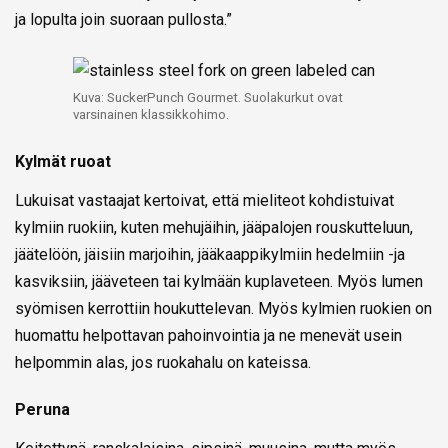
ja lopulta join suoraan pullosta.”
Kuva: SuckerPunch Gourmet. Suolakurkut ovat
varsinainen klassikkohimo.
Kylmät ruoat
Lukuisat vastaajat kertoivat, että mieliteot kohdistuivat
kylmiin ruokiin, kuten mehujäihin, jääpalojen rouskutteluun,
jäätelöön, jäisiin marjoihin, jääkaappikylmiin hedelmiin -ja
kasviksiin, jääveteen tai kylmään kuplaveteen. Myös lumen
syömisen kerrottiin houkuttelevan. Myös kylmien ruokien on
huomattu helpottavan pahoinvointia ja ne menevät usein
helpommin alas, jos ruokahalu on kateissa.
Peruna