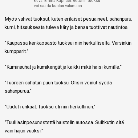
Kuva: Emma Raphael. Betonin tuoksu
voi saada kuolan valumaan.
Myös vahvat tuoksut, kuten erilaiset pesuaineet, sahanpuru,
kumi, hitsauksesta tuleva käry ja bensa tuottivat nautintoa.
”Kaupassa kenkäosasto tuoksui niin herkulliselta. Varsinkin
kumpparit.”
”Kuminauhat ja kumikengät ja kaikki mikä haisi kumille.”
”Tuoreen sahatun puun tuoksu. Olisin voinut syödä
sahanpurua.”
”Uudet renkaat. Tuoksu oli niin herkullinen.”
”Tuulilasinpesunestettä haistelin autossa. Suihkutin sitä
vain hajun vuoksi.”