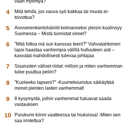
vaan myöntyä?
Mitä tehdä, jos vauva syö kakkaa tai muuta ei-
toivottua?
Aivoverenkiertohäiriöt kolmanneksi yleisin kuolinsyy
Suomessa – Mistä tunnistat oireet?
”Mitä hittoa mä sun kanssas teen!?” Vahvatahtoinen
lapsi haastaa vanhempia välillä hulluuteen asti –
kasvatat mahdollisesti tulevaa johtajaa
Sisarusten väliset riidat: milloin ja miten vanhemman
tulee puuttua peliin?
”Kuoleeko lapseni?” -Kuumekouristus säikäyttää
monet pienten lasten vanhemmat!
8 kysymystä, joihin vanhemmat haluavat saada
vastauksen
Purukumi kiinni vaatteessa tai hiuksissa! -Miten sen
saa irrotettua?