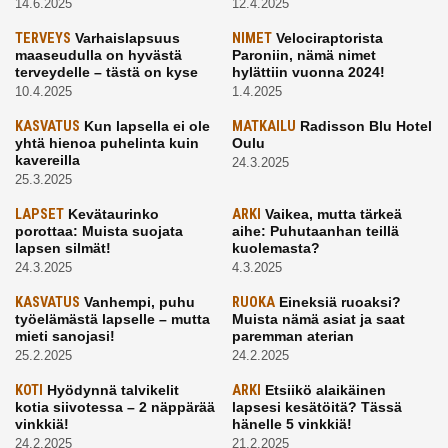
14.6.2025
12.4.2025
TERVEYS
Varhaislapsuus
NIMET
Velociraptorista
maaseudulla on hyvästä
Paroniin, nämä nimet
terveydelle – tästä on kyse
hylättiin vuonna 2024!
10.4.2025
1.4.2025
KASVATUS
Kun lapsella ei ole
MATKAILU
Radisson Blu Hotel
yhtä hienoa puhelinta kuin
Oulu
kavereilla
24.3.2025
25.3.2025
LAPSET
Kevätaurinko
ARKI
Vaikea, mutta tärkeä
porottaa: Muista suojata
aihe: Puhutaanhan teillä
lapsen silmät!
kuolemasta?
24.3.2025
4.3.2025
KASVATUS
Vanhempi, puhu
RUOKA
Eineksiä ruoaksi?
työelämästä lapselle – mutta
Muista nämä asiat ja saat
mieti sanojasi!
paremman aterian
25.2.2025
24.2.2025
KOTI
Hyödynnä talvikelit
ARKI
Etsiikö alaikäinen
kotia siivotessa – 2 näppärää
lapsesi kesätöitä? Tässä
vinkkiä!
hänelle 5 vinkkiä!
24.2.2025
21.2.2025