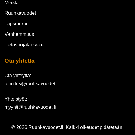
Meistä
Ruuhkavuodet
Lapsiperhe
Vanhemmuus
Tietosuojalauseke
Ota yhtettä
Ota yhteyttä:
toimitus@ruuhkavuodet.fi
Yhteistyöt:
myynti@ruuhkavuodet.fi
© 2026 Ruuhkavuodet.fi. Kaikki oikeudet pidätetään.