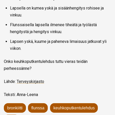
Lapsella on kumea yskä ja sisäänhengitys rohisee ja
vinkuu.
Flunssaisella lapsella ilmenee tiheätä ja työlästä
hengitystä ja hengitys vinkuu.
Lapsen yskä, kuume ja paheneva limaisuus jatkuvat yli
viikon.
Onko keuhkoputkentulehdus tuttu vieras teidän
perheessänne?
Lähde:
Terveyskirjasto
Teksti: Anna-Leena
bronkiitti
flunssa
keuhkoputkentulehdus