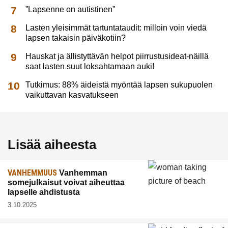
”Lapsenne on autistinen”
Lasten yleisimmät tartuntataudit: milloin voin viedä
lapsen takaisin päiväkotiin?
Hauskat ja ällistyttävän helpot piirrustusideat-näillä
saat lasten suut loksahtamaan auki!
Tutkimus: 88% äideistä myöntää lapsen sukupuolen
vaikuttavan kasvatukseen
Lisää aiheesta
VANHEMMUUS
Vanhemman
somejulkaisut voivat aiheuttaa
lapselle ahdistusta
3.10.2025