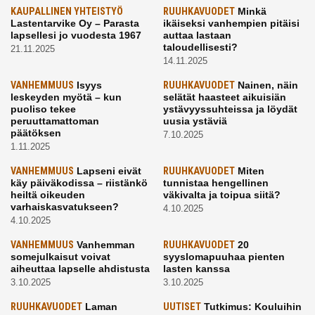
KAUPALLINEN YHTEISTYÖ
RUUHKAVUODET
Minkä
Lastentarvike Oy – Parasta
ikäiseksi vanhempien pitäisi
lapsellesi jo vuodesta 1967
auttaa lastaan
taloudellisesti?
21.11.2025
14.11.2025
VANHEMMUUS
Isyys
RUUHKAVUODET
Nainen, näin
leskeyden myötä – kun
selätät haasteet aikuisiän
puoliso tekee
ystävyyssuhteissa ja löydät
peruuttamattoman
uusia ystäviä
päätöksen
7.10.2025
1.11.2025
VANHEMMUUS
Lapseni eivät
RUUHKAVUODET
Miten
käy päiväkodissa – riistänkö
tunnistaa hengellinen
heiltä oikeuden
väkivalta ja toipua siitä?
varhaiskasvatukseen?
4.10.2025
4.10.2025
VANHEMMUUS
Vanhemman
RUUHKAVUODET
20
somejulkaisut voivat
syyslomapuuhaa pienten
aiheuttaa lapselle ahdistusta
lasten kanssa
3.10.2025
3.10.2025
RUUHKAVUODET
Laman
UUTISET
Tutkimus: Kouluihin