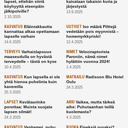
lapset, ettehän siirrä
kaivataan takaisin kuria ja
köyhyyttä eteenpäin
järjestystä
jälkipolville?
13.9.2025
2.10.2025
KASVATUS
Eläinrakkautta
UUTISET
Iso määrä Pilttejä
kannattaa alkaa opettamaan
vedetään pois myynnistä –
lapselle varhain
homemyrkkyriski!
14.6.2025
12.4.2025
TERVEYS
Varhaislapsuus
NIMET
Velociraptorista
maaseudulla on hyvästä
Paroniin, nämä nimet
terveydelle – tästä on kyse
hylättiin vuonna 2024!
10.4.2025
1.4.2025
KASVATUS
Kun lapsella ei ole
MATKAILU
Radisson Blu Hotel
yhtä hienoa puhelinta kuin
Oulu
kavereilla
24.3.2025
25.3.2025
LAPSET
Kevätaurinko
ARKI
Vaikea, mutta tärkeä
porottaa: Muista suojata
aihe: Puhutaanhan teillä
lapsen silmät!
kuolemasta?
24.3.2025
4.3.2025
KASVATUS
Vanhempi, puhu
RUOKA
Eineksiä ruoaksi?