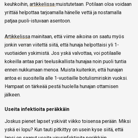
keuhkoihin,
artikkelissa
muistutetaan. Potilaan oloa voidaan
yrittää helpottaa tarjoamalla hänelle vettä ja nostamalla
patjaa puoli-istuvaan asentoon.
Artikkelissa
mainitaan, että viime aikoina on saatu myös
jonkin verran viitettä siitä, että hunaja helpottaisi yli 1-
vuotiaiden yskimistä. Jos yskä valvottaa, voi potilaalle
kokeilla antaa pari teelusikallista hunajaa noin puoli tuntia
ennen nukkumaan menoa. Muista kuitenkin, että hunajan
antoa ei suositella alle 1-vuotiaille botulismiriskin vuoksi.
Hampaat on tärkeää pestä huolella hunajan ottamisen
jälkeen.
Useita infektioita peräkkäin
Joskus pienet lapset yskivät viikko toisensa perään. Miksi
yskä ei lopu? Kun tauti pitkittyy on usein kyse siitä, että
lapsi on saanut useita virusinfektioita peräkkäin,