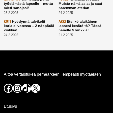
työelämästä lapselle – mutta
Muista nämä asiat ja saat
mieti sanojasi!
paremman aterian
25.2.2025
24.2.2025
KOTI
Hyödynnä talvikelit
ARKI
Etsiikö alaikäinen
kotia siivotessa – 2 näppärää
lapsesi kesätöitä? Tässä
vinkkiä!
hänelle 5 vinkkiä!
24.2.2025
21.2.2025
Aitoa vertaistukea perhearkeen, lempeästi myötäeläen
Facebook
Instagram
TikTok
X
Etusivu