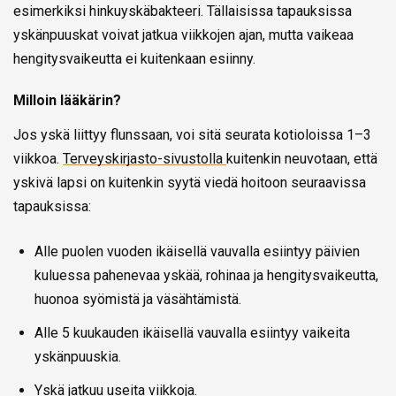
esimerkiksi hinkuyskäbakteeri. Tällaisissa tapauksissa
yskänpuuskat voivat jatkua viikkojen ajan, mutta vaikeaa
hengitysvaikeutta ei kuitenkaan esiinny.
Milloin lääkärin?
Jos yskä liittyy flunssaan, voi sitä seurata kotioloissa 1–3
viikkoa.
Terveyskirjasto-sivustolla
kuitenkin neuvotaan, että
yskivä lapsi on kuitenkin syytä viedä hoitoon seuraavissa
tapauksissa:
Alle puolen vuoden ikäisellä vauvalla esiintyy päivien
kuluessa pahenevaa yskää, rohinaa ja hengitysvaikeutta,
huonoa syömistä ja väsähtämistä.
Alle 5 kuukauden ikäisellä vauvalla esiintyy vaikeita
yskänpuuskia.
Yskä jatkuu useita viikkoja.