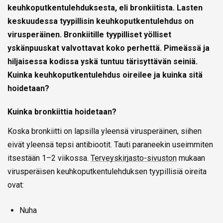
keuhkoputkentulehduksesta, eli bronkiitista.
Lasten
keskuudessa tyypillisin keuhkoputkentulehdus on
virusperäinen.
Bronkiitille tyypilliset yölliset
yskänpuuskat valvottavat koko perhettä. Pimeässä ja
hiljaisessa kodissa yskä tuntuu tärisyttävän seiniä.
Kuinka keuhkoputkentulehdus oireilee ja kuinka sitä
hoidetaan?
Kuinka bronkiittia hoidetaan?
Koska bronkiitti on lapsilla yleensä virusperäinen, siihen
eivät yleensä tepsi antibiootit. Tauti paraneekin useimmiten
itsestään 1–2 viikossa.
Terveyskirjasto-sivuston
mukaan
virusperäisen keuhkoputkentulehduksen tyypillisiä oireita
ovat:
Nuha