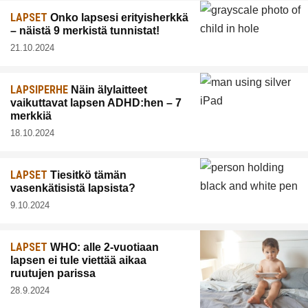
LAPSET
Onko lapsesi erityisherkkä
– näistä 9 merkistä tunnistat!
21.10.2024
LAPSIPERHE
Näin älylaitteet
vaikuttavat lapsen ADHD:hen – 7
merkkiä
18.10.2024
LAPSET
Tiesitkö tämän
vasenkätisistä lapsista?
9.10.2024
LAPSET
WHO: alle 2-vuotiaan
lapsen ei tule viettää aikaa
ruutujen parissa
28.9.2024