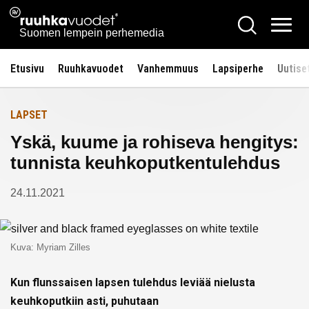
Siirry
Ruuhkavuodet.fi
Hae
Etusivulle
sisältöön
Vali
Suomen lempein perhemedia
Etusivu
Ruuhkavuodet
Vanhemmuus
Lapsiperhe
Uutise
LAPSET
Yskä, kuume ja rohiseva hengitys:
tunnista keuhkoputkentulehdus
24.11.2021
Kuva: Myriam Zilles
Kun flunssaisen lapsen tulehdus leviää nielusta
keuhkoputkiin asti, puhutaan