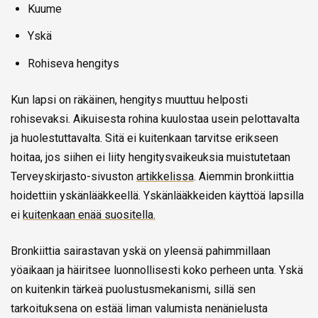
Kuume
Yskä
Rohiseva hengitys
Kun lapsi on räkäinen, hengitys muuttuu helposti
rohisevaksi. Aikuisesta rohina kuulostaa usein pelottavalta
ja huolestuttavalta. Sitä ei kuitenkaan tarvitse erikseen
hoitaa, jos siihen ei liity hengitysvaikeuksia muistutetaan
Terveyskirjasto-sivuston
artikkelissa
. Aiemmin bronkiittia
hoidettiin yskänlääkkeellä. Yskänlääkkeiden käyttöä lapsilla
ei
kuitenkaan enää suositella.
Bronkiittia sairastavan yskä on yleensä pahimmillaan
yöaikaan ja häiritsee luonnollisesti koko perheen unta. Yskä
on kuitenkin tärkeä puolustusmekanismi, sillä sen
tarkoituksena on estää liman valumista nenänielusta