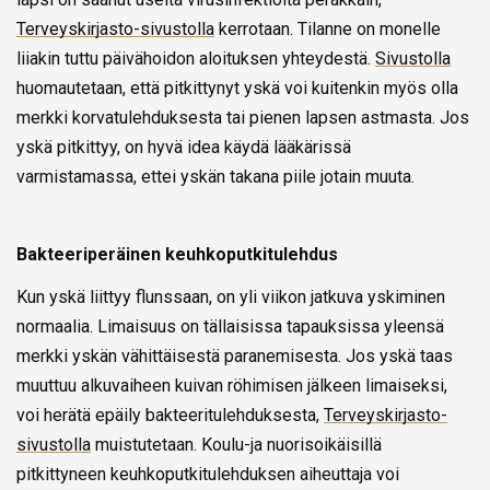
Terveyskirjasto-sivustolla
kerrotaan. Tilanne on monelle
liiakin tuttu päivähoidon aloituksen yhteydestä.
Sivustolla
huomautetaan, että pitkittynyt yskä voi kuitenkin myös olla
merkki korvatulehduksesta tai pienen lapsen astmasta. Jos
yskä pitkittyy, on hyvä idea käydä lääkärissä
varmistamassa, ettei yskän takana piile jotain muuta.
Bakteeriperäinen keuhkoputkitulehdus
Kun yskä liittyy flunssaan, on yli viikon jatkuva yskiminen
normaalia. Limaisuus on tällaisissa tapauksissa yleensä
merkki yskän vähittäisestä paranemisesta. Jos yskä taas
muuttuu alkuvaiheen kuivan röhimisen jälkeen limaiseksi,
voi herätä epäily bakteeritulehduksesta,
Terveyskirjasto-
sivustolla
muistutetaan. Koulu-ja nuorisoikäisillä
pitkittyneen keuhkoputkitulehduksen aiheuttaja voi