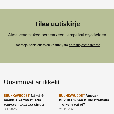
Tilaa uutiskirje
Aitoa vertaistukea perhearkeen, lempeästi myötäeläen
Lisätietoja henkilötietojen käsittelystä
tietosuojaselosteesta
.
Uusimmat artikkelit
RUUHKAVUODET
Nämä 9
RUUHKAVUODET
Vauvan
merkkiä kertovat, että
nukuttaminen huudattamalla
vauvasi rakastaa sinua
– oikein vai ei?
8.1.2026
24.11.2025