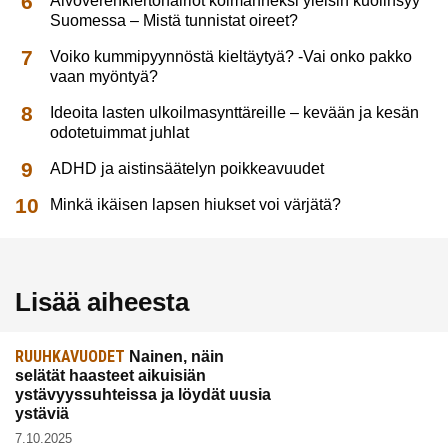
Aivoverenkiertohäiriöt kolmanneksi yleisin kuolinsyy
Suomessa – Mistä tunnistat oireet?
Voiko kummipyynnöstä kieltäytyä? -Vai onko pakko
vaan myöntyä?
Ideoita lasten ulkoilmasynttäreille – kevään ja kesän
odotetuimmat juhlat
ADHD ja aistinsäätelyn poikkeavuudet
Minkä ikäisen lapsen hiukset voi värjätä?
Lisää aiheesta
RUUHKAVUODET
Nainen, näin
selätät haasteet aikuisiän
ystävyyssuhteissa ja löydät uusia
ystäviä
7.10.2025