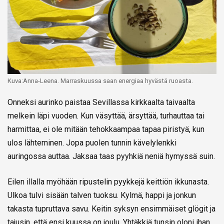
Kuva:Anna-Leena. Marraskuussa saan energiaa hyvästä ruoasta.
Onneksi aurinko paistaa Sevillassa kirkkaalta taivaalta
melkein läpi vuoden. Kun väsyttää, ärsyttää, turhauttaa tai
harmittaa, ei ole mitään tehokkaampaa tapaa piristyä, kun
ulos lähteminen. Jopa puolen tunnin kävelylenkki
auringossa auttaa. Jaksaa taas pyyhkiä neniä hymyssä suin.
Eilen illalla myöhään ripustelin pyykkejä keittiön ikkunasta.
Ulkoa tulvi sisään talven tuoksu. Kylmä, happi ja jonkun
takasta tupruttava savu. Keitin syksyn ensimmäiset glögit ja
tajusin, että ensi kuussa on joulu. Yhtäkkiä tunsin oloni ihan