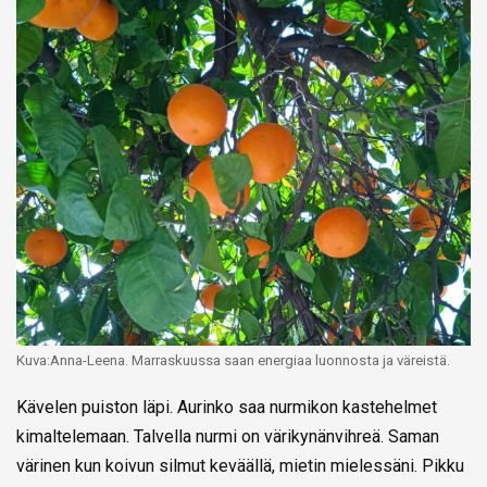
Kuva:Anna-Leena. Marraskuussa saan energiaa luonnosta ja väreistä.
Kävelen puiston läpi. Aurinko saa nurmikon kastehelmet
kimaltelemaan. Talvella nurmi on värikynänvihreä. Saman
värinen kun koivun silmut keväällä, mietin mielessäni. Pikku