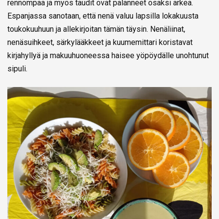
rennompaa ja myös taudit ovat palanneet osaksi arkea.
Espanjassa sanotaan, että nenä valuu lapsilla lokakuusta
toukokuuhuun ja allekirjoitan tämän täysin. Nenäliinat,
nenäsuihkeet, särkylääkkeet ja kuumemittari koristavat
kirjahyllyä ja makuuhuoneessa haisee yöpöydälle unohtunut
sipuli.