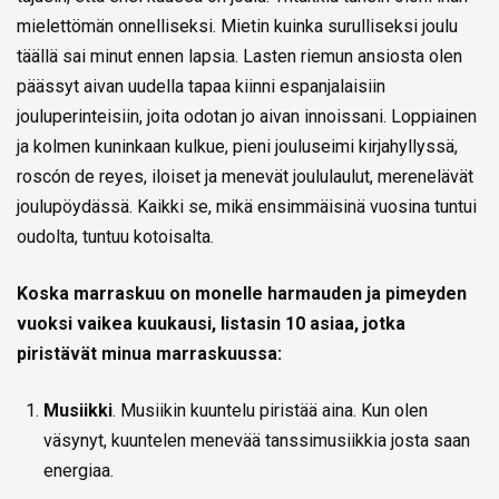
mielettömän onnelliseksi. Mietin kuinka surulliseksi joulu
täällä sai minut ennen lapsia. Lasten riemun ansiosta olen
päässyt aivan uudella tapaa kiinni espanjalaisiin
jouluperinteisiin, joita odotan jo aivan innoissani. Loppiainen
ja kolmen kuninkaan kulkue, pieni jouluseimi kirjahyllyssä,
roscón de reyes, iloiset ja menevät joululaulut, merenelävät
joulupöydässä. Kaikki se, mikä ensimmäisinä vuosina tuntui
oudolta, tuntuu kotoisalta.
Koska marraskuu on monelle harmauden ja pimeyden
vuoksi vaikea kuukausi, listasin 10 asiaa, jotka
piristävät minua marraskuussa:
Musiikki
. Musiikin kuuntelu piristää aina. Kun olen
väsynyt, kuuntelen menevää tanssimusiikkia josta saan
energiaa.