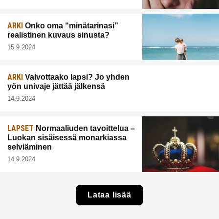
ARKI
Onko oma “minätarinasi”
realistinen kuvaus sinusta?
15.9.2024
ARKI
Valvottaako lapsi? Jo yhden
yön univaje jättää jälkensä
14.9.2024
LAPSET
Normaaliuden tavoittelua –
Luokan sisäisessä monarkiassa
selviäminen
14.9.2024
Lataa lisää