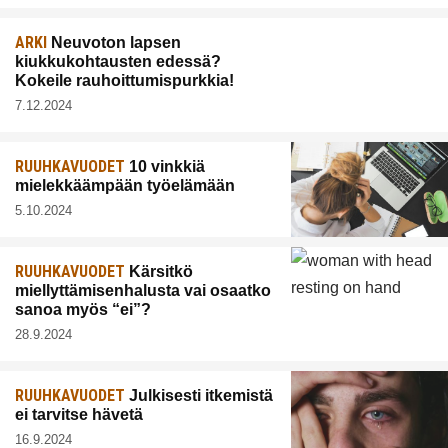
ARKI
Neuvoton lapsen
kiukkukohtausten edessä?
Kokeile rauhoittumispurkkia!
7.12.2024
RUUHKAVUODET
10 vinkkiä
mielekkäämpään työelämään
5.10.2024
RUUHKAVUODET
Kärsitkö
miellyttämisenhalusta vai osaatko
sanoa myös “ei”?
28.9.2024
RUUHKAVUODET
Julkisesti itkemistä
ei tarvitse hävetä
16.9.2024