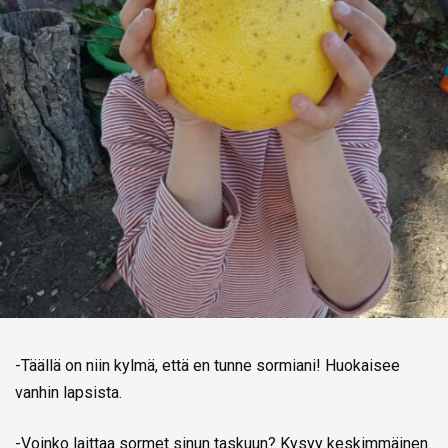
-Täällä on niin kylmä, että en tunne sormiani! Huokaisee
vanhin lapsista.
-Voinko laittaa sormet sinun taskuun? Kysyy keskimmäinen.