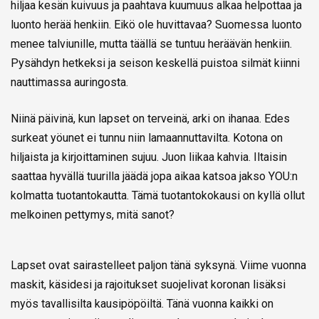
hiljaa kesän kuivuus ja paahtava kuumuus alkaa helpottaa ja
luonto herää henkiin. Eikö ole huvittavaa? Suomessa luonto
menee talviunille, mutta täällä se tuntuu heräävän henkiin.
Pysähdyn hetkeksi ja seison keskellä puistoa silmät kiinni
nauttimassa auringosta.
Niinä päivinä, kun lapset on terveinä, arki on ihanaa. Edes
surkeat yöunet ei tunnu niin lamaannuttavilta. Kotona on
hiljaista ja kirjoittaminen sujuu. Juon liikaa kahvia. Iltaisin
saattaa hyvällä tuurilla jäädä jopa aikaa katsoa jakso YOU:n
kolmatta tuotantokautta. Tämä tuotantokokausi on kyllä ollut
melkoinen pettymys, mitä sanot?
Lapset ovat sairastelleet paljon tänä syksynä. Viime vuonna
maskit, käsidesi ja rajoitukset suojelivat koronan lisäksi
myös tavallisilta kausipöpöiltä. Tänä vuonna kaikki on