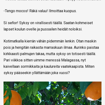
-Tengo mocos! Räkä valuu! Ilmoittaa kuopus.
Sí señor! Syksy on virallisesti täällä. Saatan kohmeiset
lapset koulun ovelle ja pussailen heidät noloiksi.
Kotimatkalla kierrän vähän pidemmän lenkin. Otan maskin
pois ja hengitän raikasta marraskuun ilmaa. Aurinko paistaa
kirkkaasti palmujen takaa, mutta syksy on totisesti täällä.
Pari viikkoa sitten uimme meressä Malagassa, nyt
kaivellaan sormikkaita ja kaulureita vaatekaapista. Miten
syksy pääseekin yllättämään joka vuosi?