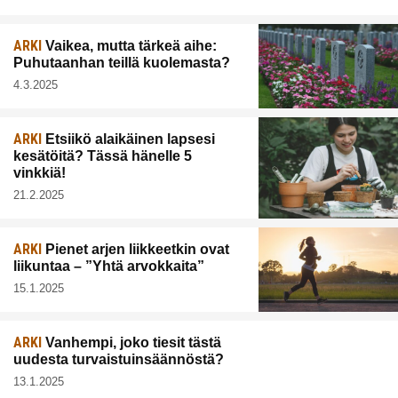
ARKI
Vaikea, mutta tärkeä aihe:
Puhutaanhan teillä kuolemasta?
4.3.2025
ARKI
Etsiikö alaikäinen lapsesi
kesätöitä? Tässä hänelle 5
vinkkiä!
21.2.2025
ARKI
Pienet arjen liikkeetkin ovat
liikuntaa – ”Yhtä arvokkaita”
15.1.2025
ARKI
Vanhempi, joko tiesit tästä
uudesta turvaistuinsäännöstä?
13.1.2025