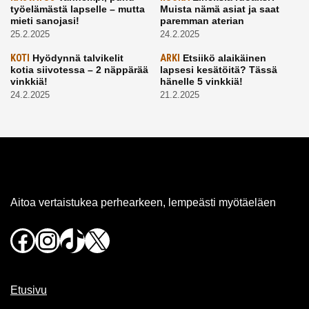
työelämästä lapselle – mutta
Muista nämä asiat ja saat
mieti sanojasi!
paremman aterian
25.2.2025
24.2.2025
KOTI
Hyödynnä talvikelit
ARKI
Etsiikö alaikäinen
kotia siivotessa – 2 näppärää
lapsesi kesätöitä? Tässä
vinkkiä!
hänelle 5 vinkkiä!
24.2.2025
21.2.2025
Aitoa vertaistukea perhearkeen, lempeästi myötäeläen
Facebook
Instagram
TikTok
X
Etusivu