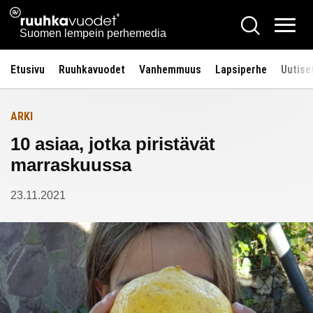
Siirry
Ruuhkavuodet.fi
Hae
Etusivulle
sisältöön
Vali
Suomen lempein perhemedia
Etusivu
Ruuhkavuodet
Vanhemmuus
Lapsiperhe
Uutise
ARKI
10 asiaa, jotka piristävät
marraskuussa
23.11.2021