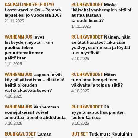
KAUPALLINEN YHTEISTYÖ
RUUHKAVUODET
Minkä
Lastentarvike Oy – Parasta
ikäiseksi vanhempien pitäisi
lapsellesi jo vuodesta 1967
auttaa lastaan
taloudellisesti?
21.11.2025
14.11.2025
VANHEMMUUS
Isyys
RUUHKAVUODET
Nainen, näin
leskeyden myötä – kun
selätät haasteet aikuisiän
puoliso tekee
ystävyyssuhteissa ja löydät
peruuttamattoman
uusia ystäviä
päätöksen
7.10.2025
1.11.2025
VANHEMMUUS
Lapseni eivät
RUUHKAVUODET
Miten
käy päiväkodissa – riistänkö
tunnistaa hengellinen
heiltä oikeuden
väkivalta ja toipua siitä?
varhaiskasvatukseen?
4.10.2025
4.10.2025
VANHEMMUUS
Vanhemman
RUUHKAVUODET
20
somejulkaisut voivat
syyslomapuuhaa pienten
aiheuttaa lapselle ahdistusta
lasten kanssa
3.10.2025
3.10.2025
RUUHKAVUODET
Laman
UUTISET
Tutkimus: Kouluihin