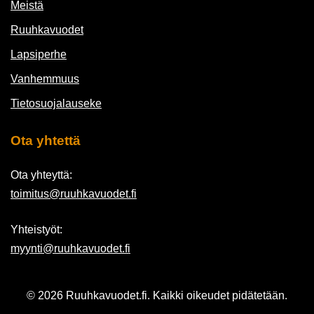
Meistä
Ruuhkavuodet
Lapsiperhe
Vanhemmuus
Tietosuojalauseke
Ota yhtettä
Ota yhteyttä:
toimitus@ruuhkavuodet.fi
Yhteistyöt:
myynti@ruuhkavuodet.fi
© 2026 Ruuhkavuodet.fi. Kaikki oikeudet pidätetään.