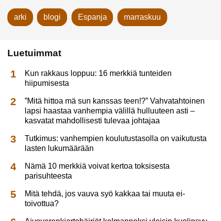
arki
blogi
Espanja
marraskuu
Luetuimmat
Kun rakkaus loppuu: 16 merkkiä tunteiden
hiipumisesta
”Mitä hittoa mä sun kanssas teen!?” Vahvatahtoinen
lapsi haastaa vanhempia välillä hulluuteen asti –
kasvatat mahdollisesti tulevaa johtajaa
Tutkimus: vanhempien koulutustasolla on vaikutusta
lasten lukumäärään
Nämä 10 merkkiä voivat kertoa toksisesta
parisuhteesta
Mitä tehdä, jos vauva syö kakkaa tai muuta ei-
toivottua?