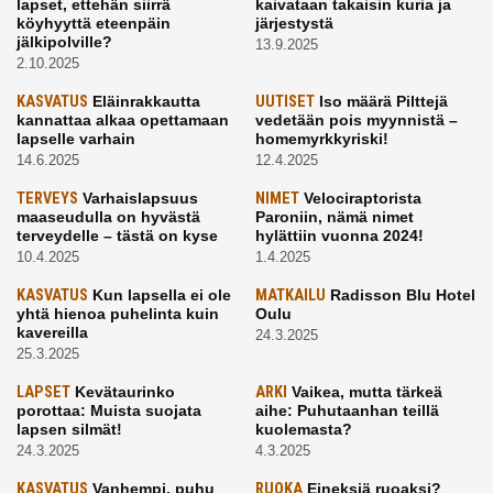
lapset, ettehän siirrä
kaivataan takaisin kuria ja
köyhyyttä eteenpäin
järjestystä
jälkipolville?
13.9.2025
2.10.2025
KASVATUS
Eläinrakkautta
UUTISET
Iso määrä Pilttejä
kannattaa alkaa opettamaan
vedetään pois myynnistä –
lapselle varhain
homemyrkkyriski!
14.6.2025
12.4.2025
TERVEYS
Varhaislapsuus
NIMET
Velociraptorista
maaseudulla on hyvästä
Paroniin, nämä nimet
terveydelle – tästä on kyse
hylättiin vuonna 2024!
10.4.2025
1.4.2025
KASVATUS
Kun lapsella ei ole
MATKAILU
Radisson Blu Hotel
yhtä hienoa puhelinta kuin
Oulu
kavereilla
24.3.2025
25.3.2025
LAPSET
Kevätaurinko
ARKI
Vaikea, mutta tärkeä
porottaa: Muista suojata
aihe: Puhutaanhan teillä
lapsen silmät!
kuolemasta?
24.3.2025
4.3.2025
KASVATUS
Vanhempi, puhu
RUOKA
Eineksiä ruoaksi?