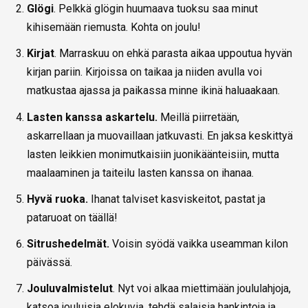
Glögi
. Pelkkä glögin huumaava tuoksu saa minut
kihisemään riemusta. Kohta on joulu!
Kirjat
. Marraskuu on ehkä parasta aikaa uppoutua hyvän
kirjan pariin. Kirjoissa on taikaa ja niiden avulla voi
matkustaa ajassa ja paikassa minne ikinä haluaakaan.
Lasten kanssa askartelu.
Meillä piirretään,
askarrellaan ja muovaillaan jatkuvasti. En jaksa keskittyä
lasten leikkien monimutkaisiin juonikäänteisiin, mutta
maalaaminen ja taiteilu lasten kanssa on ihanaa.
Hyvä ruoka.
Ihanat talviset kasviskeitot, pastat ja
pataruoat on täällä!
Sitrushedelmät.
Voisin syödä vaikka useamman kilon
päivässä.
Jouluvalmistelut
. Nyt voi alkaa miettimään joululahjoja,
katsoa jouluisia elokuvia, tehdä salaisia hankintoja ja