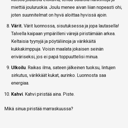
miettiä jouluruokia. Joulu menee aivan liian nopeasti ohi,
joten suunnitelmat on hyvä aloittaa hyvissä ajoin.
Värit.
Värit luonnossa, sisutuksessa ja jopa lautasella!
Talvella kaipaan ympärilleni värejä piristämään arkea.
Keltaisia tyynyjä ja pöytäliinoja ja värikkäitä
kukkakimppuja. Voisin maalata jokaisen seinän
eriväriseksi, jos ei papá toppuuttelisi minua.
Ulkoilu
. Raikas ilma, sateen jälkeinen tuoksu, lintujen
sirkutus, värikkäät kukat, aurinko. Luonnosta saa
energiaa.
Kahvi
. Kahvi piristää aina. Piste.
Mikä sinua piristää marraskuussa?