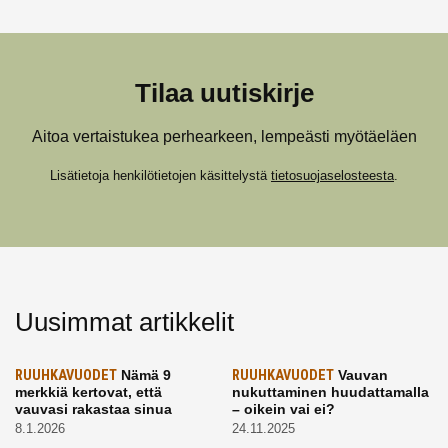
Tilaa uutiskirje
Aitoa vertaistukea perhearkeen, lempeästi myötäeläen
Lisätietoja henkilötietojen käsittelystä
tietosuojaselosteesta
.
Uusimmat artikkelit
RUUHKAVUODET
Nämä 9
RUUHKAVUODET
Vauvan
merkkiä kertovat, että
nukuttaminen huudattamalla
vauvasi rakastaa sinua
– oikein vai ei?
8.1.2026
24.11.2025