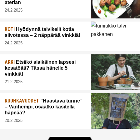
aterian
24.2.2025
KOTI
Hyödynnä talvikelit kotia
siivotessa – 2 näppärää vinkkiä!
24.2.2025
ARKI
Etsiikö alaikäinen lapsesi
kesätöitä? Tässä hänelle 5
vinkkiä!
21.2.2025
RUUHKAVUODET
”Haastava tunne”
– Vanhempi, osaatko käsitellä
häpeää?
20.2.2025