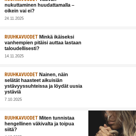
nukuttaminen huudattamalla –
oikein vai ei?
24.11.2025
RUUHKAVUODET
Minkä ikäiseksi
vanhempien pitäisi auttaa lastaan
taloudellisesti?
14.11.2025
RUUHKAVUODET
Nainen, näin
selätät haasteet aikuisiän
ystävyyssuhteissa ja löydät uusia
ystäviä
7.10.2025
RUUHKAVUODET
Miten tunnistaa
hengellinen väkivalta ja toipua
siitä?