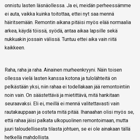
onnistu lasten läsnäollessa. Ja ei, meidän perheessämme
ei auta, vaikka kuinka toitottaa, ettei nyt saa mennä
häiritsemään. Remontin aikana pitäisi myös elää normaalia
arkea, käydä töissä, syödä, antaa aikaa lapsille sekä
nukkuakin jossain välissä. Tuntuu ettei aika vain riitä
kaikkeen.
Raha, raha ja raha. Ainainen murheenkryyni. Näin toisen
ollessa vielä lasten kanssa kotona ja tulolähteitä on
pelkästään yksi, niin rahaa ei todellakaan jää remontointiin
noin vain. On säästettävä ja mietittävä, mitä hankitaan
seuraavaksi. Eli ei, meillä ei mennä valitettavasti vain
rautakauppaan ja osteta mitä pitää. Ihanaahan olisi myös se,
että rahaa jäisi palkata ulkopuolinen remontoimaan, mutta
juuri taloudellisesta tilasta johtuen, se ei ole ainakaan tällä
hetkellä mahdollista.