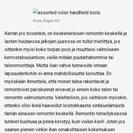
Kuva: Eugen Str
Kerran jos toisenkin, on keskeneräisen remontin keskellä ja
lasten huutaessa jalkojen juuressa on tullut mietittyä, jos
sittenkin myisi koko torpan pois ja muuttaisi valmiiseen
kerrostaloasuntoon, vailla mitään puutarhahommia tai
taloremontteja. Mutta liian vahva tunneside omaan
lapsuudenkotiin ei anna mahdollisuutta luovuttaa. En
myöskään ihmettele, että monet taloa rakentavat ja
remontoivat pariskunnat eroavat jo ennen koko talon tai
remontin valmistumista. Valehtelisin, jos väittäisin myöskin,
ettenkö olisi ikinä haaveillut loistokkaasta sinkkuelämästä
tämän ainaisen remontin keskellä. Remontin tiimellyksessä
tunteet kuohuaa ja pinna kiristyy, kuin viulun kieli! Joten jos
saanen pienen vinkin ihan omakohtaisen kokemuksen