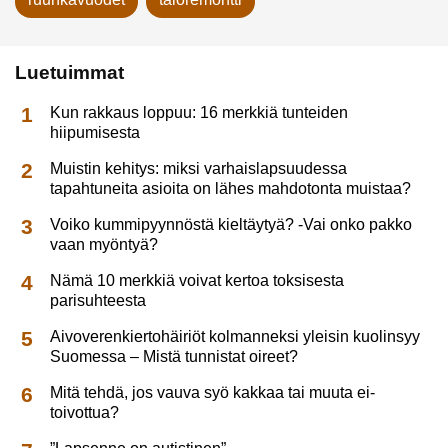
Luetuimmat
Kun rakkaus loppuu: 16 merkkiä tunteiden
hiipumisesta
Muistin kehitys: miksi varhaislapsuudessa
tapahtuneita asioita on lähes mahdotonta muistaa?
Voiko kummipyynnöstä kieltäytyä? -Vai onko pakko
vaan myöntyä?
Nämä 10 merkkiä voivat kertoa toksisesta
parisuhteesta
Aivoverenkiertohäiriöt kolmanneksi yleisin kuolinsyy
Suomessa – Mistä tunnistat oireet?
Mitä tehdä, jos vauva syö kakkaa tai muuta ei-
toivottua?