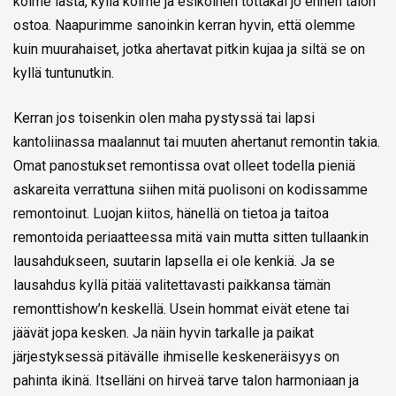
kolme lasta, kyllä kolme ja esikoinen tottakai jo ennen talon
ostoa. Naapurimme sanoinkin kerran hyvin, että olemme
kuin muurahaiset, jotka ahertavat pitkin kujaa ja siltä se on
kyllä tuntunutkin.
Kerran jos toisenkin olen maha pystyssä tai lapsi
kantoliinassa maalannut tai muuten ahertanut remontin takia.
Omat panostukset remontissa ovat olleet todella pieniä
askareita verrattuna siihen mitä puolisoni on kodissamme
remontoinut. Luojan kiitos, hänellä on tietoa ja taitoa
remontoida periaatteessa mitä vain mutta sitten tullaankin
lausahdukseen, suutarin lapsella ei ole kenkiä. Ja se
lausahdus kyllä pitää valitettavasti paikkansa tämän
remonttishow’n keskellä. Usein hommat eivät etene tai
jäävät jopa kesken. Ja näin hyvin tarkalle ja paikat
järjestyksessä pitävälle ihmiselle keskeneräisyys on
pahinta ikinä. Itselläni on hirveä tarve talon harmoniaan ja