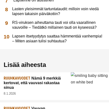
”Lapsenne on autistinen”
Lasten yleisimmät tartuntataudit: milloin voin viedä
lapsen takaisin päiväkotiin?
RS-viruksen aiheuttama tauti voi olla vaarallinen
vauvoille – Tiedätkö millainen tauti on kyseessä?
Lapsen itsetyydytys saattaa hämmentää vanhempia!
– Miten asiaan tulisi suhtautua?
Lisää aiheesta
RUUHKAVUODET
Nämä 9 merkkiä
kertovat, että vauvasi rakastaa
sinua
8.1.2026
RUUHKAVUODET
Vauvan