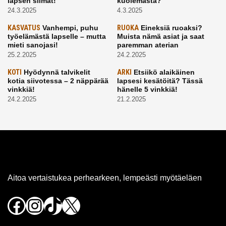
lapsen silmät!
kuolemasta?
24.3.2025
4.3.2025
KASVATUS
Vanhempi, puhu
RUOKA
Eineksiä ruoaksi?
työelämästä lapselle – mutta
Muista nämä asiat ja saat
mieti sanojasi!
paremman aterian
25.2.2025
24.2.2025
KOTI
Hyödynnä talvikelit
ARKI
Etsiikö alaikäinen
kotia siivotessa – 2 näppärää
lapsesi kesätöitä? Tässä
vinkkiä!
hänelle 5 vinkkiä!
24.2.2025
21.2.2025
Aitoa vertaistukea perhearkeen, lempeästi myötäeläen
Facebook
Instagram
TikTok
X