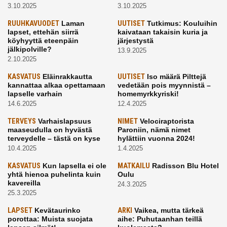
3.10.2025
3.10.2025
RUUHKAVUODET
Laman
UUTISET
Tutkimus: Kouluihin
lapset, ettehän siirrä
kaivataan takaisin kuria ja
köyhyyttä eteenpäin
järjestystä
jälkipolville?
13.9.2025
2.10.2025
KASVATUS
Eläinrakkautta
UUTISET
Iso määrä Pilttejä
kannattaa alkaa opettamaan
vedetään pois myynnistä –
lapselle varhain
homemyrkkyriski!
14.6.2025
12.4.2025
TERVEYS
Varhaislapsuus
NIMET
Velociraptorista
maaseudulla on hyvästä
Paroniin, nämä nimet
terveydelle – tästä on kyse
hylättiin vuonna 2024!
10.4.2025
1.4.2025
KASVATUS
Kun lapsella ei ole
MATKAILU
Radisson Blu Hotel
yhtä hienoa puhelinta kuin
Oulu
kavereilla
24.3.2025
25.3.2025
LAPSET
Kevätaurinko
ARKI
Vaikea, mutta tärkeä
porottaa: Muista suojata
aihe: Puhutaanhan teillä