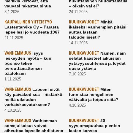
merkkiä kertovat, että
nukuttaminen huudattamalla
vauvasi rakastaa sinua
– oikein vai ei?
8.1.2026
24.11.2025
KAUPALLINEN YHTEISTYÖ
RUUHKAVUODET
Minkä
Lastentarvike Oy – Parasta
ikäiseksi vanhempien pitäisi
lapsellesi jo vuodesta 1967
auttaa lastaan
taloudellisesti?
21.11.2025
14.11.2025
VANHEMMUUS
Isyys
RUUHKAVUODET
Nainen, näin
leskeyden myötä – kun
selätät haasteet aikuisiän
puoliso tekee
ystävyyssuhteissa ja löydät
peruuttamattoman
uusia ystäviä
päätöksen
7.10.2025
1.11.2025
VANHEMMUUS
Lapseni eivät
RUUHKAVUODET
Miten
käy päiväkodissa – riistänkö
tunnistaa hengellinen
heiltä oikeuden
väkivalta ja toipua siitä?
varhaiskasvatukseen?
4.10.2025
4.10.2025
VANHEMMUUS
Vanhemman
RUUHKAVUODET
20
somejulkaisut voivat
syyslomapuuhaa pienten
aiheuttaa lapselle ahdistusta
lasten kanssa