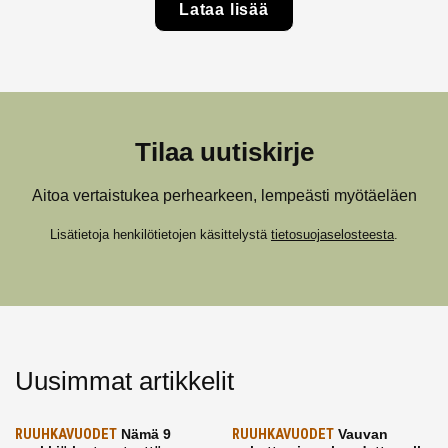
Lataa lisää
Tilaa uutiskirje
Aitoa vertaistukea perhearkeen, lempeästi myötäeläen
Lisätietoja henkilötietojen käsittelystä
tietosuojaselosteesta
.
Uusimmat artikkelit
RUUHKAVUODET
Nämä 9
RUUHKAVUODET
Vauvan