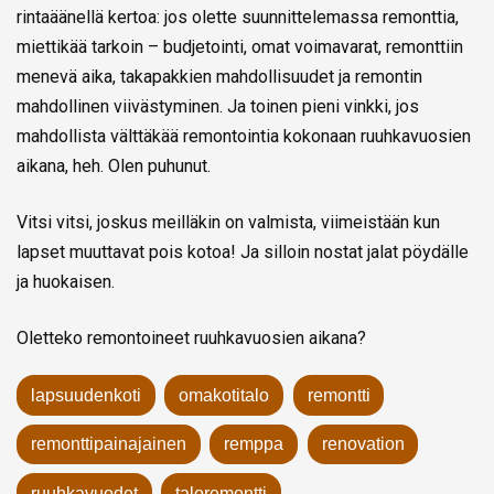
rintaäänellä kertoa: jos olette suunnittelemassa remonttia,
miettikää tarkoin – budjetointi, omat voimavarat, remonttiin
menevä aika, takapakkien mahdollisuudet ja remontin
mahdollinen viivästyminen. Ja toinen pieni vinkki, jos
mahdollista välttäkää remontointia kokonaan ruuhkavuosien
aikana, heh. Olen puhunut.
Vitsi vitsi, joskus meilläkin on valmista, viimeistään kun
lapset muuttavat pois kotoa! Ja silloin nostat jalat pöydälle
ja huokaisen.
Oletteko remontoineet ruuhkavuosien aikana?
lapsuudenkoti
omakotitalo
remontti
remonttipainajainen
remppa
renovation
ruuhkavuodet
taloremontti