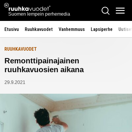
Siirry
Ruuhkavuodet.fi
Hae
Etusivulle
sisältöön
Vali
Suomen lempein perhemedia
Etusivu
Ruuhkavuodet
Vanhemmuus
Lapsiperhe
Uutise
RUUHKAVUODET
Remonttipainajainen
ruuhkavuosien aikana
29.9.2021