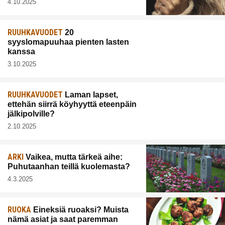
4.10.2025
RUUHKAVUODET
20
syyslomapuuhaa pienten lasten
kanssa
3.10.2025
RUUHKAVUODET
Laman lapset,
ettehän siirrä köyhyyttä eteenpäin
jälkipolville?
2.10.2025
ARKI
Vaikea, mutta tärkeä aihe:
Puhutaanhan teillä kuolemasta?
4.3.2025
RUOKA
Eineksiä ruoaksi? Muista
nämä asiat ja saat paremman