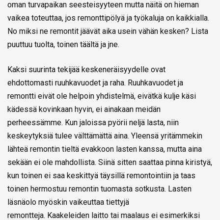
oman turvapaikan seesteisyyteen mutta näitä on hieman
vaikea toteuttaa, jos remonttipölyä ja työkaluja on kaikkialla.
No miksi ne remontit jäävät aika usein vähän kesken? Lista
puuttuu tuolta, toinen täältä ja jne.
Kaksi suurinta tekijää keskeneräisyydelle ovat
ehdottomasti ruuhkavuodet ja raha. Ruuhkavuodet ja
remontti eivät ole helpoin yhdistelmä, eivätkä kulje käsi
kädessä kovinkaan hyvin, ei ainakaan meidän
perheessämme. Kun jaloissa pyörii neljä lasta, niin
keskeytyksiä tulee välttämättä aina. Yleensä yritämmekin
lähteä remontin tieltä evakkoon lasten kanssa, mutta aina
sekään ei ole mahdollista. Siinä sitten saattaa pinna kiristyä,
kun toinen ei saa keskittyä täysillä remontointiin ja taas
toinen hermostuu remontin tuomasta sotkusta. Lasten
läsnäolo myöskin vaikeuttaa tiettyjä
remontteja. Kaakeleiden laitto tai maalaus ei esimerkiksi