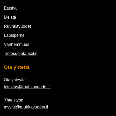
Etusivu
Meistä
Ruuhkavuodet
Lapsiperhe
Vanhemmuus
Tietosuojalauseke
Ota yhtettä
Ota yhteyttä:
toimitus@ruuhkavuodet.fi
Yhteistyöt:
myynti@ruuhkavuodet.fi