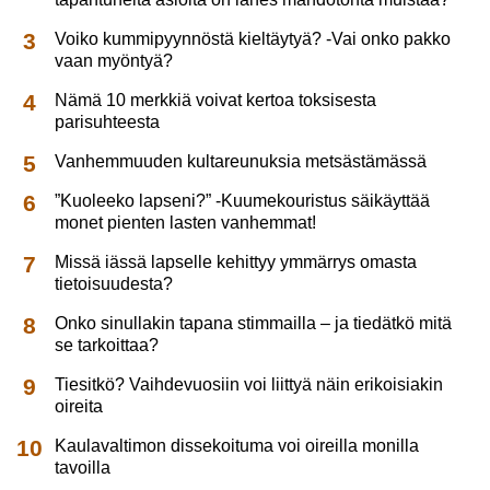
Voiko kummipyynnöstä kieltäytyä? -Vai onko pakko
vaan myöntyä?
Nämä 10 merkkiä voivat kertoa toksisesta
parisuhteesta
Vanhemmuuden kultareunuksia metsästämässä
”Kuoleeko lapseni?” -Kuumekouristus säikäyttää
monet pienten lasten vanhemmat!
Missä iässä lapselle kehittyy ymmärrys omasta
tietoisuudesta?
Onko sinullakin tapana stimmailla – ja tiedätkö mitä
se tarkoittaa?
Tiesitkö? Vaihdevuosiin voi liittyä näin erikoisiakin
oireita
Kaulavaltimon dissekoituma voi oireilla monilla
tavoilla