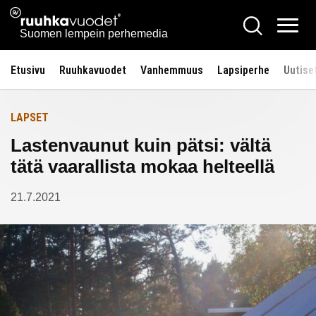
Siirry
Ruuhkavuodet.fi
Hae
Etusivulle
sisältöön
Vali
Suomen lempein perhemedia
Etusivu
Ruuhkavuodet
Vanhemmuus
Lapsiperhe
Uutise
LAPSET
Lastenvaunut kuin pätsi: vältä
tätä vaarallista mokaa helteellä
21.7.2021