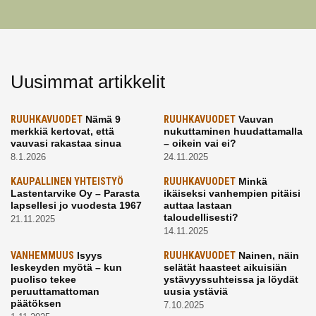
Uusimmat artikkelit
RUUHKAVUODET
Nämä 9
RUUHKAVUODET
Vauvan
merkkiä kertovat, että
nukuttaminen huudattamalla
vauvasi rakastaa sinua
– oikein vai ei?
8.1.2026
24.11.2025
KAUPALLINEN YHTEISTYÖ
RUUHKAVUODET
Minkä
Lastentarvike Oy – Parasta
ikäiseksi vanhempien pitäisi
lapsellesi jo vuodesta 1967
auttaa lastaan
taloudellisesti?
21.11.2025
14.11.2025
VANHEMMUUS
Isyys
RUUHKAVUODET
Nainen, näin
leskeyden myötä – kun
selätät haasteet aikuisiän
puoliso tekee
ystävyyssuhteissa ja löydät
peruuttamattoman
uusia ystäviä
päätöksen
7.10.2025