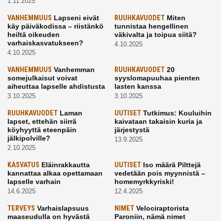
1.11.2025
VANHEMMUUS
Lapseni eivät
RUUHKAVUODET
Miten
käy päiväkodissa – riistänkö
tunnistaa hengellinen
heiltä oikeuden
väkivalta ja toipua siitä?
varhaiskasvatukseen?
4.10.2025
4.10.2025
VANHEMMUUS
Vanhemman
RUUHKAVUODET
20
somejulkaisut voivat
syyslomapuuhaa pienten
aiheuttaa lapselle ahdistusta
lasten kanssa
3.10.2025
3.10.2025
RUUHKAVUODET
Laman
UUTISET
Tutkimus: Kouluihin
lapset, ettehän siirrä
kaivataan takaisin kuria ja
köyhyyttä eteenpäin
järjestystä
jälkipolville?
13.9.2025
2.10.2025
KASVATUS
Eläinrakkautta
UUTISET
Iso määrä Pilttejä
kannattaa alkaa opettamaan
vedetään pois myynnistä –
lapselle varhain
homemyrkkyriski!
14.6.2025
12.4.2025
TERVEYS
Varhaislapsuus
NIMET
Velociraptorista
maaseudulla on hyvästä
Paroniin, nämä nimet