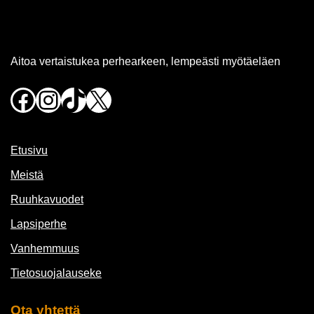
Aitoa vertaistukea perhearkeen, lempeästi myötäeläen
Facebook
Instagram
TikTok
X
Etusivu
Meistä
Ruuhkavuodet
Lapsiperhe
Vanhemmuus
Tietosuojalauseke
Ota yhtettä