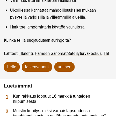
Varmista, että ilma kiertää vaunuissa.
Ulkoillessa kannattaa mahdollisuuksien mukaan
pysytellä varjoisilla ja viileämmillä alueilla.
Harkitse lämpömittarin käyttöä vaunuissa.
Kuinka teillä suojaudutaan auringolta?
Lähteet:
Iltalehti
,
Hämeen Sanomat,
Säteilyturvakeskus
,
Thl
helle
lastenvaunut
uutinen
Luetuimmat
Kun rakkaus loppuu: 16 merkkiä tunteiden
hiipumisesta
Muistin kehitys: miksi varhaislapsuudessa
tapahtuneita asioita on lähes mahdotonta muistaa?