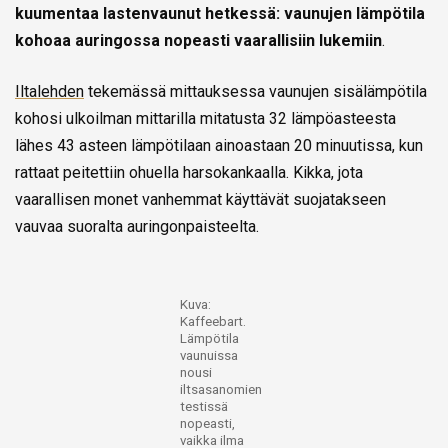
kuumentaa lastenvaunut hetkessä: vaunujen lämpötila
kohoaa auringossa nopeasti vaarallisiin lukemiin
.
Iltalehden
tekemässä mittauksessa vaunujen sisälämpötila
kohosi ulkoilman mittarilla mitatusta 32 lämpöasteesta
lähes 43 asteen lämpötilaan ainoastaan 20 minuutissa, kun
rattaat peitettiin ohuella harsokankaalla. Kikka, jota
vaarallisen monet vanhemmat käyttävät suojatakseen
vauvaa suoralta auringonpaisteelta.
Kuva:
Kaffeebart.
Lämpötila
vaunuissa
nousi
iltsasanomien
testissä
nopeasti,
vaikka ilma