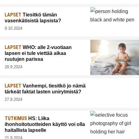
LAPSET
Tiesitkö tämän
vasenkätisistä lapsista?
9.10.2024
LAPSET
WHO: alle 2-vuotiaan
lapsen ei tule viettää aikaa
ruutujen parissa
28.9.2024
LAPSET
Vanhempi, tiesitkö jo nämä
tärkeät faktat lasten unirytmistä?
27.9.2024
TUTKIMUS
HS: Liika
ihonhoitotuotteiden käyttö voi olla
haitallista lapselle
21.9.2024