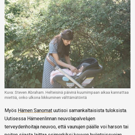
Kuva: Steven Abraham. Helteisinä päivinä kuumimpaan aikaa kannattaa
miettiä, onko ulkona liikkuminen välttämätöntä
Myös
Hämen Sanomat
uutisoi samankaltaisista tuloksista.
Uutisessa Hämeenlinnan neuvolapalvelujen
terveydenhoitaja neuvoo, että
vaunujen päälle voi harson tai
peiton sijasta laittaa esimerkiksi kevyen hyönteissuojan.