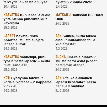
terveydelle – tästä on kyse
hylättiin vuonna 2024!
10.4.2025
1.4.2025
KASVATUS
Kun lapsella ei ole
MATKAILU
Radisson Blu Hotel
yhtä hienoa puhelinta kuin
Oulu
kavereilla
24.3.2025
25.3.2025
LAPSET
Kevätaurinko
ARKI
Vaikea, mutta tärkeä
porottaa: Muista suojata
aihe: Puhutaanhan teillä
lapsen silmät!
kuolemasta?
24.3.2025
4.3.2025
KASVATUS
Vanhempi, puhu
RUOKA
Eineksiä ruoaksi?
työelämästä lapselle – mutta
Muista nämä asiat ja saat
mieti sanojasi!
paremman aterian
25.2.2025
24.2.2025
KOTI
Hyödynnä talvikelit
ARKI
Etsiikö alaikäinen
kotia siivotessa – 2 näppärää
lapsesi kesätöitä? Tässä
vinkkiä!
hänelle 5 vinkkiä!
24.2.2025
21.2.2025