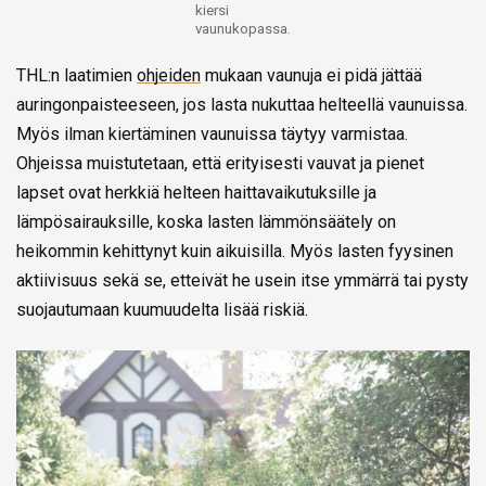
kiersi
vaunukopassa.
THL:n laatimien
ohjeiden
mukaan vaunuja ei pidä jättää
auringonpaisteeseen, jos lasta nukuttaa helteellä vaunuissa.
Myös ilman kiertäminen vaunuissa täytyy varmistaa.
Ohjeissa muistutetaan, että erityisesti vauvat ja pienet
lapset ovat herkkiä helteen haittavaikutuksille ja
lämpösairauksille, koska lasten lämmönsäätely on
heikommin kehittynyt kuin aikuisilla. Myös lasten fyysinen
aktiivisuus sekä se, etteivät he usein itse ymmärrä tai pysty
suojautumaan kuumuudelta lisää riskiä.