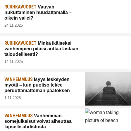
RUUHKAVUODET
Vauvan
nukuttaminen huudattamalla –
oikein vai ei?
24.11.2025
RUUHKAVUODET
Minkä ikäiseksi
vanhempien pitäisi auttaa lastaan
taloudellisesti?
14.11.2025
VANHEMMUUS
Isyys leskeyden
myötä – kun puoliso tekee
peruuttamattoman päätöksen
1.11.2025
VANHEMMUUS
Vanhemman
somejulkaisut voivat aiheuttaa
lapselle ahdistusta