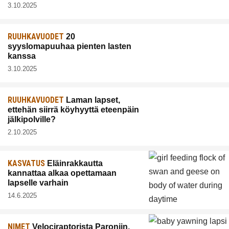
3.10.2025
RUUHKAVUODET
20
syyslomapuuhaa pienten lasten
kanssa
3.10.2025
RUUHKAVUODET
Laman lapset,
ettehän siirrä köyhyyttä eteenpäin
jälkipolville?
2.10.2025
KASVATUS
Eläinrakkautta
kannattaa alkaa opettamaan
lapselle varhain
14.6.2025
NIMET
Velociraptorista Paroniin,