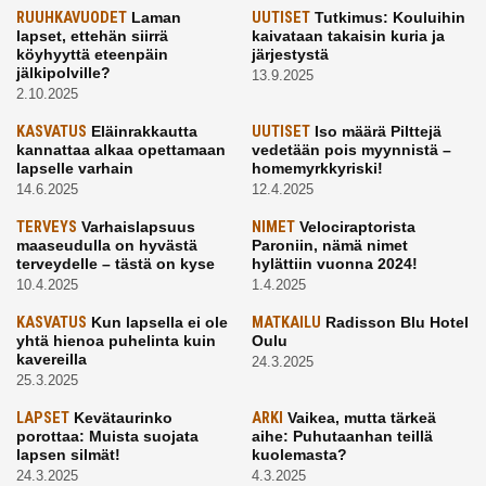
RUUHKAVUODET
Laman
UUTISET
Tutkimus: Kouluihin
lapset, ettehän siirrä
kaivataan takaisin kuria ja
köyhyyttä eteenpäin
järjestystä
jälkipolville?
13.9.2025
2.10.2025
KASVATUS
Eläinrakkautta
UUTISET
Iso määrä Pilttejä
kannattaa alkaa opettamaan
vedetään pois myynnistä –
lapselle varhain
homemyrkkyriski!
14.6.2025
12.4.2025
TERVEYS
Varhaislapsuus
NIMET
Velociraptorista
maaseudulla on hyvästä
Paroniin, nämä nimet
terveydelle – tästä on kyse
hylättiin vuonna 2024!
10.4.2025
1.4.2025
KASVATUS
Kun lapsella ei ole
MATKAILU
Radisson Blu Hotel
yhtä hienoa puhelinta kuin
Oulu
kavereilla
24.3.2025
25.3.2025
LAPSET
Kevätaurinko
ARKI
Vaikea, mutta tärkeä
porottaa: Muista suojata
aihe: Puhutaanhan teillä
lapsen silmät!
kuolemasta?
24.3.2025
4.3.2025