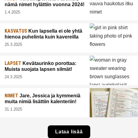
nämä nimet hylättiin vuonna 2024!
1.4.2025
KASVATUS
Kun lapsella ei ole yhtä
hienoa puhelinta kuin kavereilla
25.3.2025
LAPSET
Kevätaurinko porottaa:
Muista suojata lapsen silmät!
24.3.2025
NIMET
Jare, Jessica ja kymmeniä
muita nimiä lisättiin kalenteriin!
31.1.2025
Lataa lisää