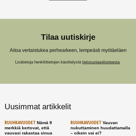
Tilaa uutiskirje
Aitoa vertaistukea perhearkeen, lempeästi myötäeläen
Lisätietoja henkilötietojen käsittelystä
tietosuojaselosteesta
.
Uusimmat artikkelit
RUUHKAVUODET
Nämä 9
RUUHKAVUODET
Vauvan
merkkiä kertovat, että
nukuttaminen huudattamalla
vauvasi rakastaa sinua
– oikein vai ei?