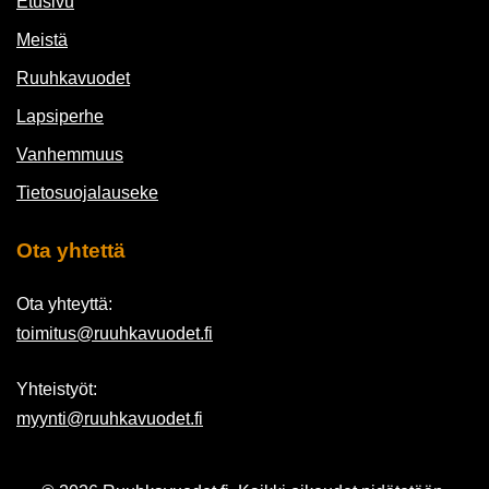
Etusivu
Meistä
Ruuhkavuodet
Lapsiperhe
Vanhemmuus
Tietosuojalauseke
Ota yhtettä
Ota yhteyttä:
toimitus@ruuhkavuodet.fi
Yhteistyöt:
myynti@ruuhkavuodet.fi