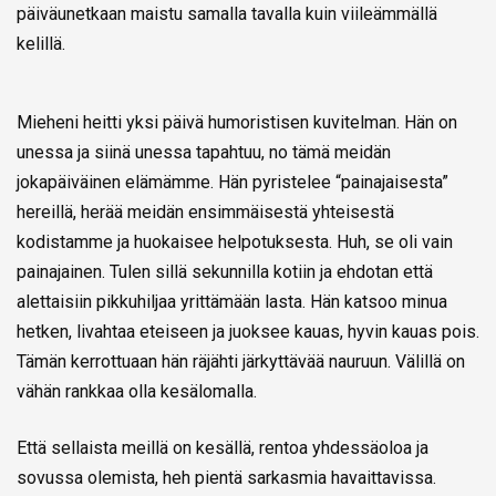
päiväunetkaan maistu samalla tavalla kuin viileämmällä
kelillä.
Mieheni heitti yksi päivä humoristisen kuvitelman. Hän on
unessa ja siinä unessa tapahtuu, no tämä meidän
jokapäiväinen elämämme. Hän pyristelee “painajaisesta”
hereillä, herää meidän ensimmäisestä yhteisestä
kodistamme ja huokaisee helpotuksesta. Huh, se oli vain
painajainen. Tulen sillä sekunnilla kotiin ja ehdotan että
alettaisiin pikkuhiljaa yrittämään lasta. Hän katsoo minua
hetken, livahtaa eteiseen ja juoksee kauas, hyvin kauas pois.
Tämän kerrottuaan hän räjähti järkyttävää nauruun. Välillä on
vähän rankkaa olla kesälomalla.
Että sellaista meillä on kesällä, rentoa yhdessäoloa ja
sovussa olemista, heh pientä sarkasmia havaittavissa.