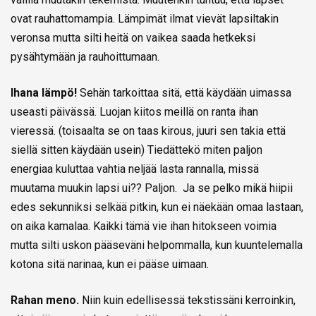
ovat rauhattomampia. Lämpimät ilmat vievät lapsiltakin
veronsa mutta silti heitä on vaikea saada hetkeksi
pysähtymään ja rauhoittumaan.
Ihana lämpö!
Sehän tarkoittaa sitä, että käydään uimassa
useasti päivässä. Luojan kiitos meillä on ranta ihan
vieressä. (toisaalta se on taas kirous, juuri sen takia että
siellä sitten käydään usein) Tiedättekö miten paljon
energiaa kuluttaa vahtia neljää lasta rannalla, missä
muutama muukin lapsi ui?? Paljon. Ja se pelko mikä hiipii
edes sekunniksi selkää pitkin, kun ei näekään omaa lastaan,
on aika kamalaa. Kaikki tämä vie ihan hitokseen voimia
mutta silti uskon pääseväni helpommalla, kun kuuntelemalla
kotona sitä narinaa, kun ei pääse uimaan.
Rahan meno.
Niin kuin edellisessä tekstissäni kerroinkin,