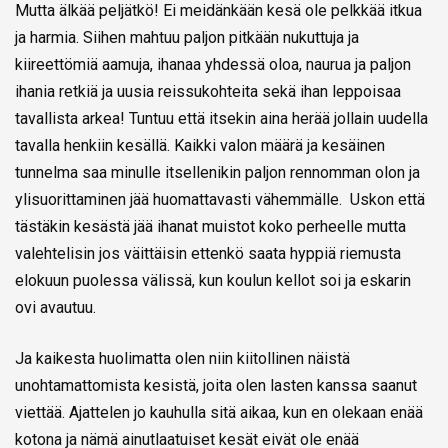
Mutta älkää peljätkö! Ei meidänkään kesä ole pelkkää itkua
ja harmia. Siihen mahtuu paljon pitkään nukuttuja ja
kiireettömiä aamuja, ihanaa yhdessä oloa, naurua ja paljon
ihania retkiä ja uusia reissukohteita sekä ihan leppoisaa
tavallista arkea! Tuntuu että itsekin aina herää jollain uudella
tavalla henkiin kesällä. Kaikki valon määrä ja kesäinen
tunnelma saa minulle itsellenikin paljon rennomman olon ja
ylisuorittaminen jää huomattavasti vähemmälle. Uskon että
tästäkin kesästä jää ihanat muistot koko perheelle mutta
valehtelisin jos väittäisin ettenkö saata hyppiä riemusta
elokuun puolessa välissä, kun koulun kellot soi ja eskarin
ovi avautuu.
Ja kaikesta huolimatta olen niin kiitollinen näistä
unohtamattomista kesistä, joita olen lasten kanssa saanut
viettää. Ajattelen jo kauhulla sitä aikaa, kun en olekaan enää
kotona ja nämä ainutlaatuiset kesät eivät ole enää