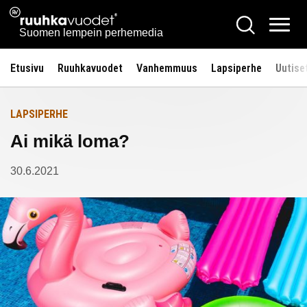
Siirry
Ruuhkavuodet.fi
Hae
Etusivulle
sisältöön
Vali
Suomen lempein perhemedia
Etusivu
Ruuhkavuodet
Vanhemmuus
Lapsiperhe
Uutise
LAPSIPERHE
Ai mikä loma?
30.6.2021