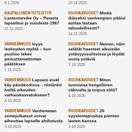
8.1.2026
24.11.2025
KAUPALLINEN YHTEISTYÖ
RUUHKAVUODET
Minkä
Lastentarvike Oy – Parasta
ikäiseksi vanhempien pitäisi
lapsellesi jo vuodesta 1967
auttaa lastaan
taloudellisesti?
21.11.2025
14.11.2025
VANHEMMUUS
Isyys
RUUHKAVUODET
Nainen, näin
leskeyden myötä – kun
selätät haasteet aikuisiän
puoliso tekee
ystävyyssuhteissa ja löydät
peruuttamattoman
uusia ystäviä
päätöksen
7.10.2025
1.11.2025
VANHEMMUUS
Lapseni eivät
RUUHKAVUODET
Miten
käy päiväkodissa – riistänkö
tunnistaa hengellinen
heiltä oikeuden
väkivalta ja toipua siitä?
varhaiskasvatukseen?
4.10.2025
4.10.2025
VANHEMMUUS
Vanhemman
RUUHKAVUODET
20
somejulkaisut voivat
syyslomapuuhaa pienten
aiheuttaa lapselle ahdistusta
lasten kanssa
3.10.2025
3.10.2025