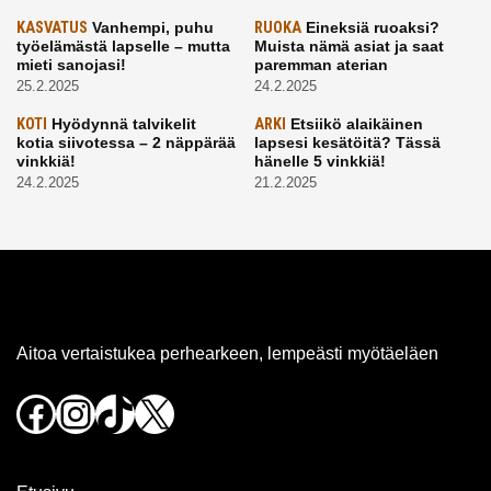
KASVATUS
Vanhempi, puhu
RUOKA
Eineksiä ruoaksi?
työelämästä lapselle – mutta
Muista nämä asiat ja saat
mieti sanojasi!
paremman aterian
25.2.2025
24.2.2025
KOTI
Hyödynnä talvikelit
ARKI
Etsiikö alaikäinen
kotia siivotessa – 2 näppärää
lapsesi kesätöitä? Tässä
vinkkiä!
hänelle 5 vinkkiä!
24.2.2025
21.2.2025
Aitoa vertaistukea perhearkeen, lempeästi myötäeläen
Facebook
Instagram
TikTok
X