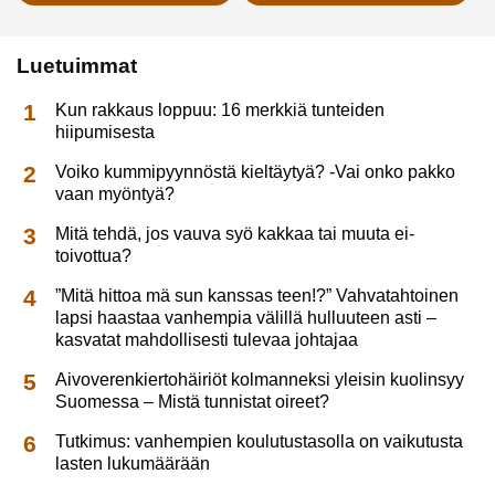
Luetuimmat
Kun rakkaus loppuu: 16 merkkiä tunteiden
hiipumisesta
Voiko kummipyynnöstä kieltäytyä? -Vai onko pakko
vaan myöntyä?
Mitä tehdä, jos vauva syö kakkaa tai muuta ei-
toivottua?
”Mitä hittoa mä sun kanssas teen!?” Vahvatahtoinen
lapsi haastaa vanhempia välillä hulluuteen asti –
kasvatat mahdollisesti tulevaa johtajaa
Aivoverenkiertohäiriöt kolmanneksi yleisin kuolinsyy
Suomessa – Mistä tunnistat oireet?
Tutkimus: vanhempien koulutustasolla on vaikutusta
lasten lukumäärään