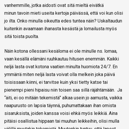
vanhemmille, jotka aidosti ovat sitä mieltä eivätkä
minun tavoin mieti useita kertoja päivässä, että voi kun olisi
jo ilta. Onko minulla oikeutta edes tuntea näin? Uskaltaudun
kuitenkin avaamaan ihanasta kesästä ja lomailusta myös
sitä toista puolta.
Näin kotona ollessani kesäloma ei ole minulle ns. lomaa,
vaan kesällä elämäni ruuhkautuu hitusen enemmän. Kaikki
neljä lasta ovat kotona vaatien minulta huomiota 24/7. En
ymmärrä miten neljä lasta voivat olla melkein joka päivä
toisissaan kiinni, ei tarvitse kuin yksi tietty katse tai
pienempi pieni hipaisu niin toisen saa sillä räjähtämään. Ja
“äiti, ei oo mitään tekemistä” alkaa usein jo aamusta, vaikka
naapurusto on lapsia täynnä, puhumattakaan ihan omista
sisaruksista, joiden kanssa voisi ehkä myös leikkiä. Aina
pitäisi osallistua hippaan tai muuhun leikkeihin, olisi mulla
välillä muutakin tekemistä. Muutenkin tuntuu, että lapset