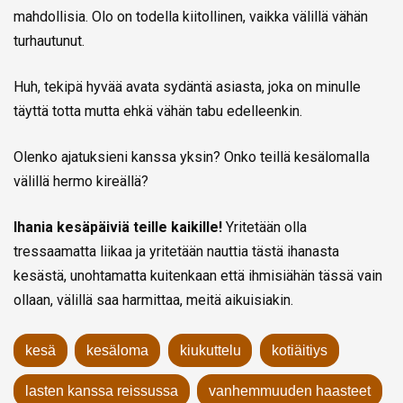
mahdollisia. Olo on todella kiitollinen, vaikka välillä vähän
turhautunut.
Huh, tekipä hyvää avata sydäntä asiasta, joka on minulle
täyttä totta mutta ehkä vähän tabu edelleenkin.
Olenko ajatuksieni kanssa yksin? Onko teillä kesälomalla
välillä hermo kireällä?
Ihania kesäpäiviä teille kaikille!
Yritetään olla
tressaamatta liikaa ja yritetään nauttia tästä ihanasta
kesästä, unohtamatta kuitenkaan että ihmisiähän tässä vain
ollaan, välillä saa harmittaa, meitä aikuisiakin.
kesä
kesäloma
kiukuttelu
kotiäitiys
lasten kanssa reissussa
vanhemmuuden haasteet