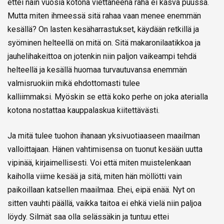
ettei näin vuosia kotona viettäneenä raha ei kasva puussa.
Mutta miten ihmeessä sitä rahaa vaan menee enemmän
kesällä? On lasten kesäharrastukset, käydään retkillä ja
syöminen helteellä on mitä on. Sitä makaronilaatikkoa ja
jauhelihakeittoa on jotenkin niin paljon vaikeampi tehdä
helteellä ja kesällä huomaa turvautuvansa enemmän
valmisruokiin mikä ehdottomasti tulee
kalliimmaksi. Myöskin se että koko perhe on joka aterialla
kotona nostattaa kauppalaskua kiitettävästi.
Ja mitä tulee tuohon ihanaan yksivuotiaaseen maailman
valloittajaan. Hänen vahtimisensa on tuonut kesään uutta
vipinää, kirjaimellisesti. Voi että miten muistelenkaan
kaiholla viime kesää ja sitä, miten hän möllötti vain
paikoillaan katsellen maailmaa. Ehei, eipä enää. Nyt on
sitten vauhti päällä, vaikka taitoa ei ehkä vielä niin paljoa
löydy. Silmät saa olla selässäkin ja tuntuu ettei