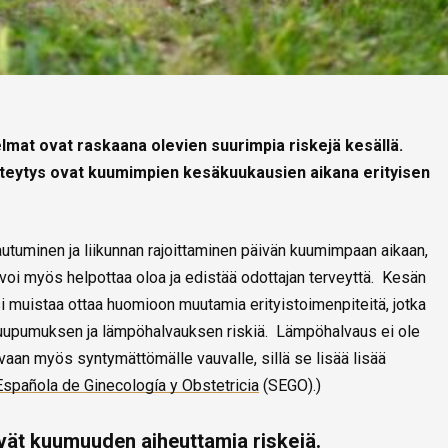
mat ovat raskaana olevien suurimpia riskejä kesällä.
esteytys ovat kuumimpien kesäkuukausien aikana erityisen
autuminen ja liikunnan rajoittaminen päivän kuumimpaan aikaan,
voi myös helpottaa oloa ja edistää odottajan terveyttä. Kesän
i muistaa ottaa huomioon muutamia erityistoimenpiteitä, jotka
upumuksen ja lämpöhalvauksen riskiä. Lämpöhalvaus ei ole
, vaan myös syntymättömälle vauvalle, sillä se lisää lisää
spañola de Ginecología y Obstetricia
(SEGO).)
vät kuumuuden aiheuttamia riskejä.