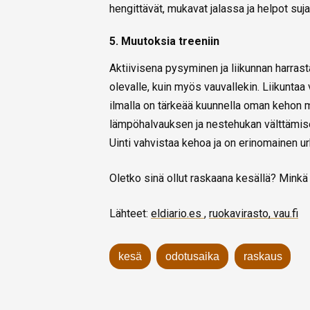
hengittävät, mukavat jalassa ja helpot suja
5. Muutoksia treen
iin
Aktiivisena pysyminen ja liikunnan harrast
olevalle, kuin myös vauvallekin. Liikunta
ilmalla on tärkeää kuunnella oman kehon m
lämpöhalvauksen ja nestehukan välttämise
Uinti vahvistaa kehoa ja on erinomainen u
Oletko sinä ollut raskaana kesällä? Minkä 
Lähteet:
eldiario.es
,
ruokavirasto,
vau.fi
kesä
odotusaika
raskaus