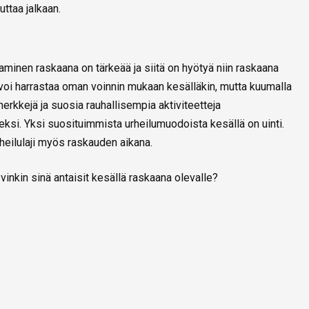
uttaa jalkaan.
aminen raskaana on tärkeää ja siitä on hyötyä niin raskaana
a voi harrastaa oman voinnin mukaan kesälläkin, mutta kuumalla
erkkejä ja suosia rauhallisempia aktiviteetteja
ksi. Yksi suosituimmista urheilumuodoista kesällä on uinti.
rheilulaji myös raskauden aikana.
vinkin sinä antaisit kesällä raskaana olevalle?