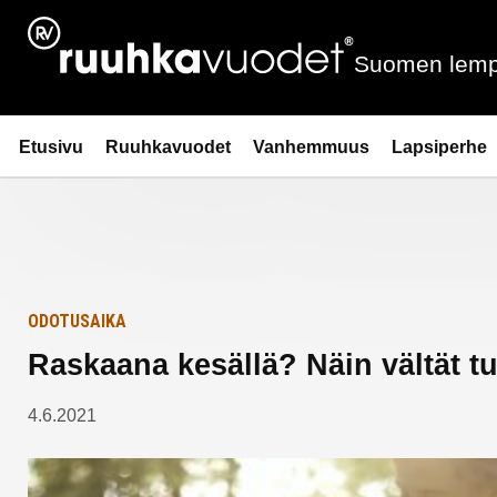
Siirry
Etusivulle
sisältöön
Suomen lemp
Ruuhkavuodet.fi
Etusivu
Ruuhkavuodet
Vanhemmuus
Lapsiperhe
ODOTUSAIKA
Raskaana kesällä? Näin vältät tur
4.6.2021