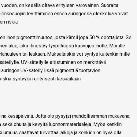
 vuoden, on kesällä oltava erityisen varovainen. Suoralta
 aurinkosuojan levittäminen ennen auringossa oleskelua voivat
n riskiä.
n ihon pigmenttimuutos, josta kärsii jopa 50 % odottajista. Se
 alue, joka ilmestyy tyypillisesti kasvojen iholle. Monille
 ylähuuleen tai leukaan. Maksaläiskiä voi syntyä kuitenkin mille
säteilylle. UV-säteilylle altistuminen on merkittävä
ä auringon UV-säteily lisää pigmenttiä tuottavien
läiskiä syntyykin erityisesti kesäaikaan.
umina kesäpäivinä. Jotta olo pysyisi mahdollisimman mukavana,
a sekä ohuita ja kevyitä luonnonmateriaaleja. Myös kenkiin
kuumuus saattavat turvottaa jalkoja ja kenkien on hyvä olla