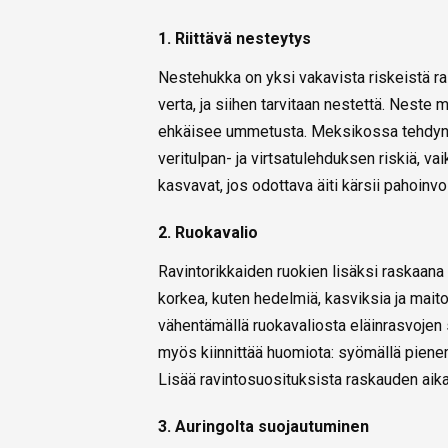
1. Riittävä nesteytys
Nestehukka on yksi vakavista riskeistä r
verta, ja siihen tarvitaan nestettä. Nest
ehkäisee ummetusta. Meksikossa tehdy
veritulpan- ja virtsatulehduksen riskiä, v
kasvavat, jos odottava äiti kärsii pahoinv
2. Ruokavalio
Ravintorikkaiden ruokien lisäksi raskaana
korkea, kuten hedelmiä, kasviksia ja mait
vähentämällä ruokavaliosta eläinrasvoje
myös kiinnittää huomiota: syömällä pienemp
Lisää ravintosuosituksista raskauden aik
3. Auringolta suojautuminen