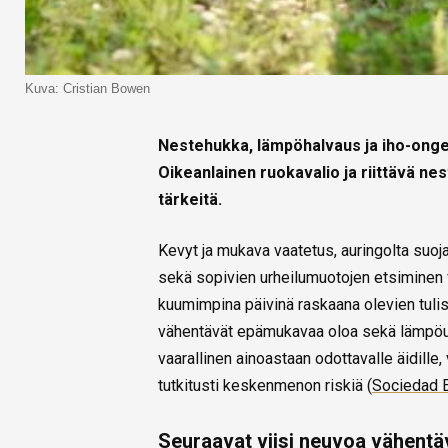
Kuva: Cristian Bowen
Nestehukka, lämpöhalvaus ja iho-ongel
Oikeanlainen ruokavalio ja riittävä n
tärkeitä.
Kevyt ja mukava vaatetus, auringolta suoj
sekä sopivien urheilumuotojen etsiminen 
kuumimpina päivinä raskaana olevien tulis
vähentävät epämukavaa oloa sekä lämpöu
vaarallinen ainoastaan odottavalle äidille
tutkitusti keskenmenon riskiä (
Sociedad E
Seuraavat viisi neuvoa vähentä