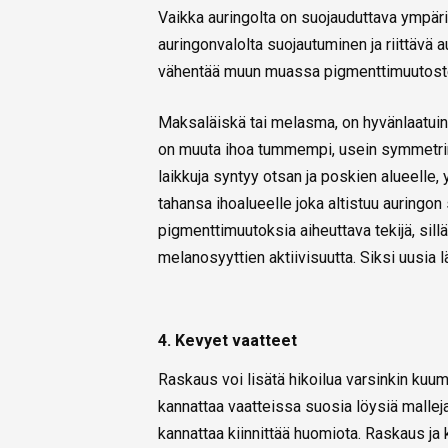
Vaikka auringolta on suojauduttava ympäri
auringonvalolta suojautuminen ja riittävä
vähentää muun muassa pigmenttimuutoste
Maksaläiskä tai melasma, on hyvänlaatuine
on muuta ihoa tummempi, usein symmetrinen
laikkuja syntyy otsan ja poskien alueelle,
tahansa ihoalueelle joka altistuu auringon 
pigmenttimuutoksia aiheuttava tekijä, sill
melanosyyttien aktiivisuutta. Siksi uusia 
4. Kevyet vaatteet
Raskaus voi lisätä hikoilua varsinkin ku
kannattaa vaatteissa suosia löysiä mallej
kannattaa kiinnittää huomiota. Raskaus ja 