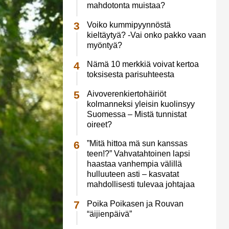
mahdotonta muistaa?
Voiko kummipyynnöstä
kieltäytyä? -Vai onko pakko vaan
myöntyä?
Nämä 10 merkkiä voivat kertoa
toksisesta parisuhteesta
Aivoverenkiertohäiriöt
kolmanneksi yleisin kuolinsyy
Suomessa – Mistä tunnistat
oireet?
”Mitä hittoa mä sun kanssas
teen!?” Vahvatahtoinen lapsi
haastaa vanhempia välillä
hulluuteen asti – kasvatat
mahdollisesti tulevaa johtajaa
Poika Poikasen ja Rouvan
“äijienpäivä”