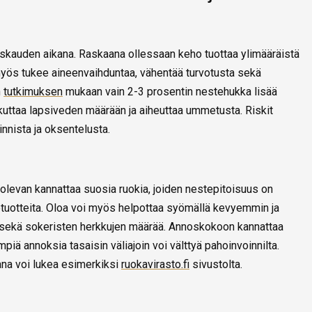
askauden aikana. Raskaana ollessaan keho tuottaa ylimääräistä
e myös tukee aineenvaihduntaa, vähentää turvotusta sekä
n
tutkimuksen
mukaan vain 2-3 prosentin nestehukka lisää
aikuttaa lapsiveden määrään ja aiheuttaa ummetusta. Riskit
oinnista ja oksentelusta.
 olevan kannattaa suosia ruokia, joiden nestepitoisuus on
otuotteita. Oloa voi myös helpottaa syömällä kevyemmin ja
n sekä sokeristen herkkujen määrää. Annoskokoon kannattaa
iä annoksia tasaisin väliajoin voi välttyä pahoinvoinnilta.
ana voi lukea esimerkiksi
ruokavirasto.fi
sivustolta.