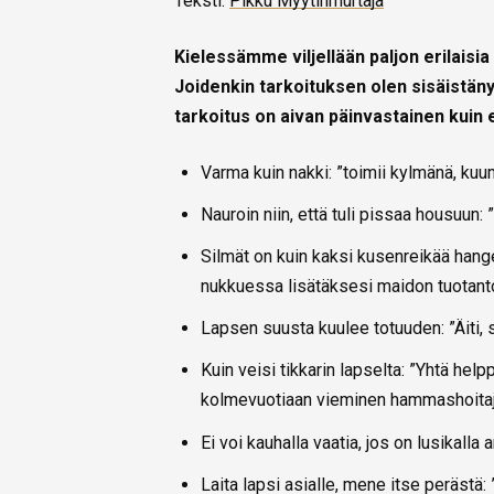
Teksti:
Pikku Myytinmurtaja
Kielessämme viljellään paljon erilaisia
Joidenkin tarkoituksen olen sisäistänyt
tarkoitus on aivan päinvastainen kuin e
Varma kuin nakki: ”toimii kylmänä, kuu
Nauroin niin, että tuli pissaa housuun: 
Silmät on kuin kaksi kusenreikää han
nukkuessa lisätäksesi maidon tuotant
Lapsen suusta kuulee totuuden: ”Äiti, 
Kuin veisi tikkarin lapselta: ”Yhtä h
kolmevuotiaan vieminen hammashoitaj
Ei voi kauhalla vaatia, jos on lusikalla an
Laita lapsi asialle, mene itse perästä: ”