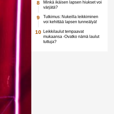
Minkä ikäisen lapsen hiukset voi
värjätä?
Tutkimus: Nukeilla leikkiminen
voi kehittää lapsen tunneälyä!
Leikkilaulut tempaavat
mukaansa -Ovatko nämä laulut
tuttuja?