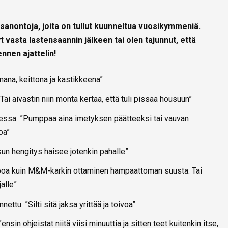
 sanontoja, joita on tullut kuunneltua vuosikymmeniä.
 vasta lastensaannin jälkeen tai olen tajunnut, että
nnen ajattelin!
mana, keittona ja kastikkeena”
”Tai aivastin niin monta kertaa, että tuli pissaa housuun”
gessa: ”Pumppaa aina imetyksen päätteeksi tai vauvan
oa”
sun hengitys haisee jotenkin pahalle”
elppoa kuin M&M-karkin ottaminen hampaattoman suusta. Tai
alle”
nettu. ”Silti sitä jaksa yrittää ja toivoa”
ensin ohjeistat niitä viisi minuuttia ja sitten teet kuitenkin itse,