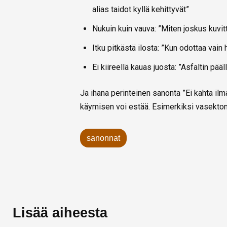
alias taidot kyllä kehittyvät”
Nukuin kuin vauva: ”Miten joskus kuvitte
Itku pitkästä ilosta: ”Kun odottaa vai
Ei kiireellä kauas juosta: ”Asfaltin pää
Ja ihana perinteinen sanonta ”Ei kahta il
käymisen voi estää. Esimerkiksi vasektomi
sanonnat
Lisää aiheesta