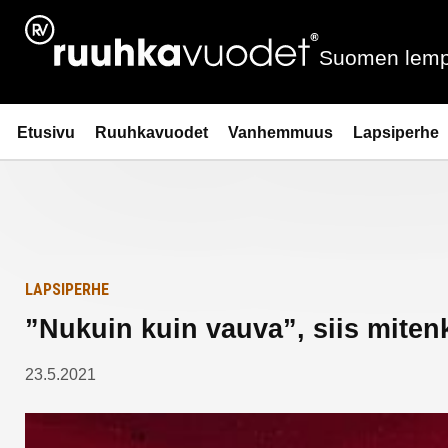
Siirry
Etusivulle
sisältöön
Suomen lemp
Ruuhkavuodet.fi
Etusivu
Ruuhkavuodet
Vanhemmuus
Lapsiperhe
LAPSIPERHE
”Nukuin kuin vauva”, siis miten
23.5.2021