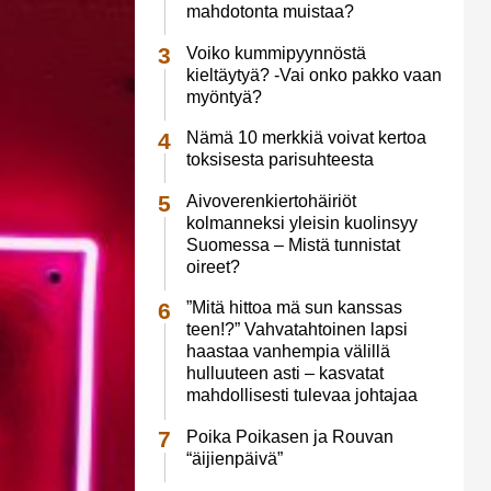
mahdotonta muistaa?
Voiko kummipyynnöstä
kieltäytyä? -Vai onko pakko vaan
myöntyä?
Nämä 10 merkkiä voivat kertoa
toksisesta parisuhteesta
Aivoverenkiertohäiriöt
kolmanneksi yleisin kuolinsyy
Suomessa – Mistä tunnistat
oireet?
”Mitä hittoa mä sun kanssas
teen!?” Vahvatahtoinen lapsi
haastaa vanhempia välillä
hulluuteen asti – kasvatat
mahdollisesti tulevaa johtajaa
Poika Poikasen ja Rouvan
“äijienpäivä”