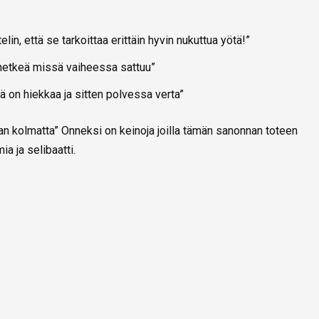
lin, että se tarkoittaa erittäin hyvin nukuttua yötä!”
n hetkeä missä vaiheessa sattuu”
llä on hiekkaa ja sitten polvessa verta”
man kolmatta” Onneksi on keinoja joilla tämän sanonnan toteen
a ja selibaatti.