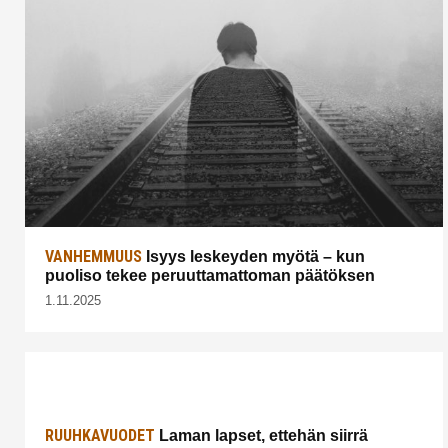
VANHEMMUUS
Isyys leskeyden myötä – kun
puoliso tekee peruuttamattoman päätöksen
1.11.2025
RUUHKAVUODET
Laman lapset, ettehän siirrä