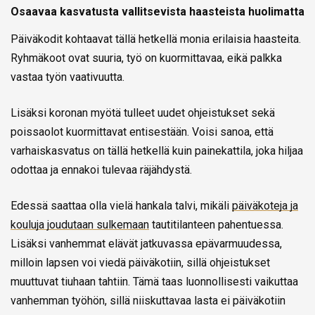
Osaavaa kasvatusta vallitsevista haasteista huolimatta
Päiväkodit kohtaavat tällä hetkellä monia erilaisia haasteita.
Ryhmäkoot ovat suuria, työ on kuormittavaa, eikä palkka
vastaa työn vaativuutta.
Lisäksi koronan myötä tulleet uudet ohjeistukset sekä
poissaolot kuormittavat entisestään. Voisi sanoa, että
varhaiskasvatus on tällä hetkellä kuin painekattila, joka hiljaa
odottaa ja ennakoi tulevaa räjähdystä.
Edessä saattaa olla vielä hankala talvi, mikäli
päiväkoteja ja
kouluja joudutaan sulkemaan
tautitilanteen pahentuessa.
Lisäksi vanhemmat elävät jatkuvassa epävarmuudessa,
milloin lapsen voi viedä päiväkotiin, sillä ohjeistukset
muuttuvat tiuhaan tahtiin. Tämä taas luonnollisesti vaikuttaa
vanhemman työhön, sillä niiskuttavaa lasta ei päiväkotiin