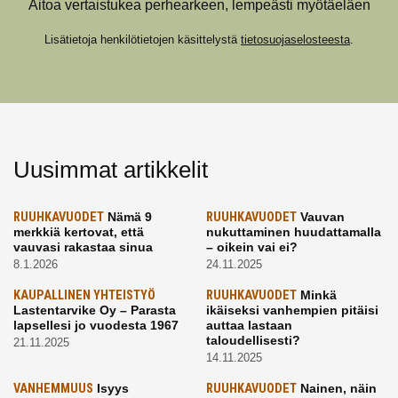
Aitoa vertaistukea perhearkeen, lempeästi myötäeläen
Lisätietoja henkilötietojen käsittelystä
tietosuojaselosteesta
.
Uusimmat artikkelit
RUUHKAVUODET
Nämä 9
RUUHKAVUODET
Vauvan
merkkiä kertovat, että
nukuttaminen huudattamalla
vauvasi rakastaa sinua
– oikein vai ei?
8.1.2026
24.11.2025
KAUPALLINEN YHTEISTYÖ
RUUHKAVUODET
Minkä
Lastentarvike Oy – Parasta
ikäiseksi vanhempien pitäisi
lapsellesi jo vuodesta 1967
auttaa lastaan
taloudellisesti?
21.11.2025
14.11.2025
VANHEMMUUS
Isyys
RUUHKAVUODET
Nainen, näin