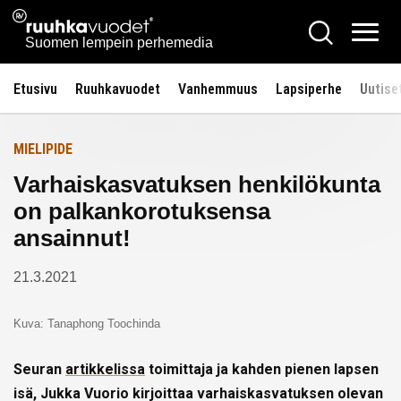
Siirry
Ruuhkavuodet.fi
Hae
Etusivulle
sisältöön
Vali
Suomen lempein perhemedia
Etusivu
Ruuhkavuodet
Vanhemmuus
Lapsiperhe
Uutise
MIELIPIDE
Varhaiskasvatuksen henkilökunta
on palkankorotuksensa
ansainnut!
21.3.2021
Kuva: Tanaphong Toochinda
Seuran
artikkelissa
toimittaja ja kahden pienen lapsen
isä, Jukka Vuorio kirjoittaa varhaiskasvatuksen olevan