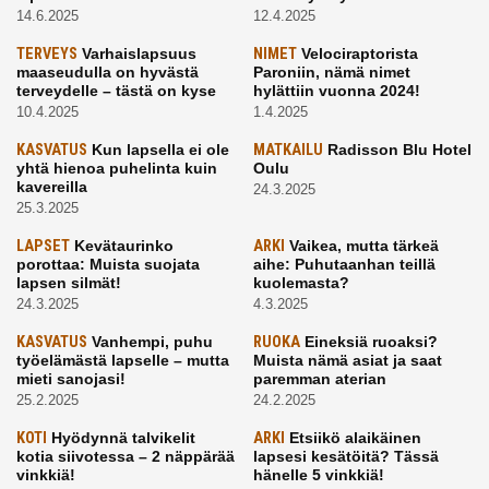
14.6.2025
12.4.2025
TERVEYS
Varhaislapsuus
NIMET
Velociraptorista
maaseudulla on hyvästä
Paroniin, nämä nimet
terveydelle – tästä on kyse
hylättiin vuonna 2024!
10.4.2025
1.4.2025
KASVATUS
Kun lapsella ei ole
MATKAILU
Radisson Blu Hotel
yhtä hienoa puhelinta kuin
Oulu
kavereilla
24.3.2025
25.3.2025
LAPSET
Kevätaurinko
ARKI
Vaikea, mutta tärkeä
porottaa: Muista suojata
aihe: Puhutaanhan teillä
lapsen silmät!
kuolemasta?
24.3.2025
4.3.2025
KASVATUS
Vanhempi, puhu
RUOKA
Eineksiä ruoaksi?
työelämästä lapselle – mutta
Muista nämä asiat ja saat
mieti sanojasi!
paremman aterian
25.2.2025
24.2.2025
KOTI
Hyödynnä talvikelit
ARKI
Etsiikö alaikäinen
kotia siivotessa – 2 näppärää
lapsesi kesätöitä? Tässä
vinkkiä!
hänelle 5 vinkkiä!