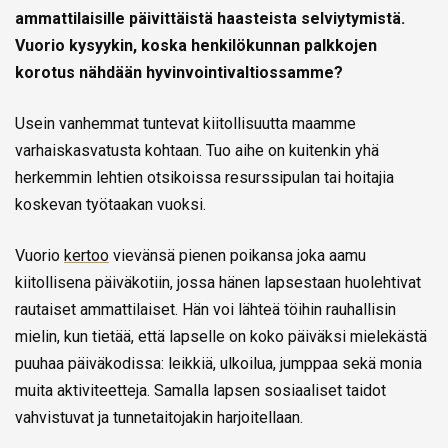
ammattilaisille päivittäistä haasteista selviytymistä.
Vuorio kysyykin, koska henkilökunnan palkkojen
korotus nähdään hyvinvointivaltiossamme?
Usein vanhemmat tuntevat kiitollisuutta maamme
varhaiskasvatusta kohtaan. Tuo aihe on kuitenkin yhä
herkemmin lehtien otsikoissa resurssipulan tai hoitajia
koskevan työtaakan vuoksi.
Vuorio
kertoo
vievänsä pienen poikansa joka aamu
kiitollisena päiväkotiin, jossa hänen lapsestaan huolehtivat
rautaiset ammattilaiset. Hän voi lähteä töihin rauhallisin
mielin, kun tietää, että lapselle on koko päiväksi mielekästä
puuhaa päiväkodissa: leikkiä, ulkoilua, jumppaa sekä monia
muita aktiviteetteja. Samalla lapsen sosiaaliset taidot
vahvistuvat ja tunnetaitojakin harjoitellaan.