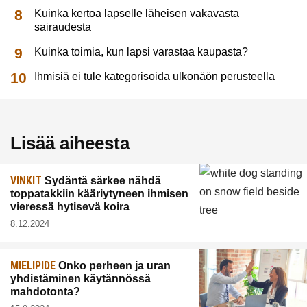
Kuinka kertoa lapselle läheisen vakavasta
sairaudesta
Kuinka toimia, kun lapsi varastaa kaupasta?
Ihmisiä ei tule kategorisoida ulkonäön perusteella
Lisää aiheesta
VINKIT
Sydäntä särkee nähdä
toppatakkiin kääriytyneen ihmisen
vieressä hytisevä koira
8.12.2024
MIELIPIDE
Onko perheen ja uran
yhdistäminen käytännössä
mahdotonta?