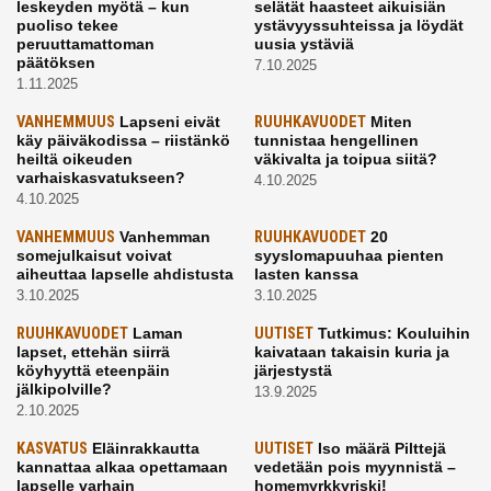
leskeyden myötä – kun
selätät haasteet aikuisiän
puoliso tekee
ystävyyssuhteissa ja löydät
peruuttamattoman
uusia ystäviä
päätöksen
7.10.2025
1.11.2025
VANHEMMUUS
Lapseni eivät
RUUHKAVUODET
Miten
käy päiväkodissa – riistänkö
tunnistaa hengellinen
heiltä oikeuden
väkivalta ja toipua siitä?
varhaiskasvatukseen?
4.10.2025
4.10.2025
VANHEMMUUS
Vanhemman
RUUHKAVUODET
20
somejulkaisut voivat
syyslomapuuhaa pienten
aiheuttaa lapselle ahdistusta
lasten kanssa
3.10.2025
3.10.2025
RUUHKAVUODET
Laman
UUTISET
Tutkimus: Kouluihin
lapset, ettehän siirrä
kaivataan takaisin kuria ja
köyhyyttä eteenpäin
järjestystä
jälkipolville?
13.9.2025
2.10.2025
KASVATUS
Eläinrakkautta
UUTISET
Iso määrä Pilttejä
kannattaa alkaa opettamaan
vedetään pois myynnistä –
lapselle varhain
homemyrkkyriski!