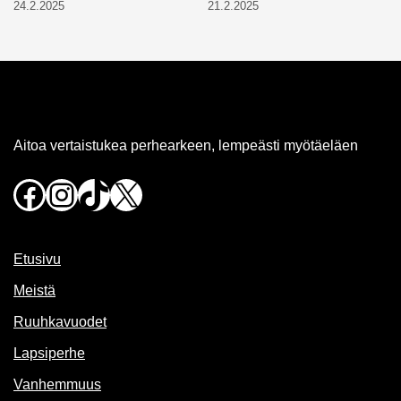
24.2.2025
21.2.2025
Aitoa vertaistukea perhearkeen, lempeästi myötäeläen
Facebook
Instagram
TikTok
X
Etusivu
Meistä
Ruuhkavuodet
Lapsiperhe
Vanhemmuus