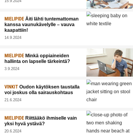
15.9.2024
MIELIPIDE
Äiti lähti tuntemattoman
kanssa vaunukävelylle – vauva
kaapattiin!
14.9.2024
MIELIPIDE
Minkä oppiaineiden
hallinta on lapselle tärkeintä?
3.9.2024
VINKIT
Oudon käytöksen taustalla
voi joskus olla sairauskohtaus
21.6.2024
MIELIPIDE
Riittääkö ihmiselle vain
yksi hyvä ystävä?
20.6.2024