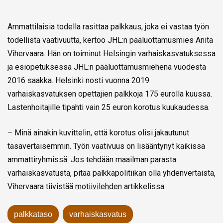
Ammattilaisia todella rasittaa palkkaus, joka ei vastaa työn
todellista vaativuutta, kertoo JHL:n pääluottamusmies
Anita
Vihervaara. Hän on toiminut Helsingin varhaiskasvatuksessa
ja esiopetuksessa JHL:n pääluottamusmiehenä vuodesta
2016 saakka. Helsinki nosti vuonna 2019
varhaiskasvatuksen opettajien palkkoja 175 eurolla kuussa.
Lastenhoitajille tipahti vain 25 euron korotus kuukaudessa.
– Minä ainakin kuvittelin, että korotus olisi jakautunut
tasavertaisemmin. Työn vaativuus on lisääntynyt kaikissa
ammattiryhmissä. Jos tehdään maailman parasta
varhaiskasvatusta, pitää palkkapolitiikan olla yhdenvertaista,
Vihervaara tiivistää
motiivilehden
artikkelissa.
palkkataso
varhaiskasvatus