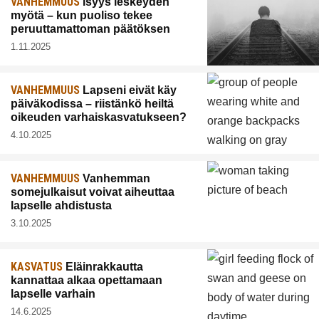
VANHEMMUUS
Isyys leskeyden
myötä – kun puoliso tekee
peruuttamattoman päätöksen
1.11.2025
VANHEMMUUS
Lapseni eivät käy
päiväkodissa – riistänkö heiltä
oikeuden varhaiskasvatukseen?
4.10.2025
VANHEMMUUS
Vanhemman
somejulkaisut voivat aiheuttaa
lapselle ahdistusta
3.10.2025
KASVATUS
Eläinrakkautta
kannattaa alkaa opettamaan
lapselle varhain
14.6.2025