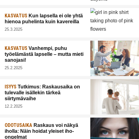
KASVATUS
Kun lapsella ei ole yhtä
hienoa puhelinta kuin kavereilla
25.3.2025
KASVATUS
Vanhempi, puhu
työelämästä lapselle – mutta mieti
sanojasi!
25.2.2025
ISYYS
Tutkimus: Raskausaika on
tulevalle isällekin tärkeä
siirtymävaihe
12.2.2025
ODOTUSAIKA
Raskaus voi näkyä
iholla: Näin hoidat yleiset iho-
ongelmat