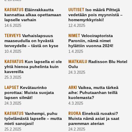
KASVATUS
Eläinrakkautta
UUTISET
Iso määrä Pilttejä
kannattaa alkaa opettamaan
vedetään pois myynnistä –
lapselle varhain
homemyrkkyriski!
14.6.2025
12.4.2025
TERVEYS
Varhaislapsuus
NIMET
Velociraptorista
maaseudulla on hyvästä
Paroniin, nämä nimet
terveydelle – tästä on kyse
hylättiin vuonna 2024!
10.4.2025
1.4.2025
KASVATUS
Kun lapsella ei ole
MATKAILU
Radisson Blu Hotel
yhtä hienoa puhelinta kuin
Oulu
kavereilla
24.3.2025
25.3.2025
LAPSET
Kevätaurinko
ARKI
Vaikea, mutta tärkeä
porottaa: Muista suojata
aihe: Puhutaanhan teillä
lapsen silmät!
kuolemasta?
24.3.2025
4.3.2025
KASVATUS
Vanhempi, puhu
RUOKA
Eineksiä ruoaksi?
työelämästä lapselle – mutta
Muista nämä asiat ja saat
mieti sanojasi!
paremman aterian
25.2.2025
24.2.2025