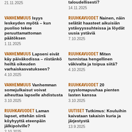
taloudellisesti?
21.11.2025
14.11.2025
VANHEMMUUS
Isyys
RUUHKAVUODET
Nainen, näin
leskeyden myötä – kun
selätät haasteet aikuisiän
puoliso tekee
ystävyyssuhteissa ja löydät
peruuttamattoman
uusia ystäviä
päätöksen
7.10.2025
1.11.2025
VANHEMMUUS
Lapseni eivät
RUUHKAVUODET
Miten
käy päiväkodissa – riistänkö
tunnistaa hengellinen
heiltä oikeuden
väkivalta ja toipua siitä?
varhaiskasvatukseen?
4.10.2025
4.10.2025
VANHEMMUUS
Vanhemman
RUUHKAVUODET
20
somejulkaisut voivat
syyslomapuuhaa pienten
aiheuttaa lapselle ahdistusta
lasten kanssa
3.10.2025
3.10.2025
RUUHKAVUODET
Laman
UUTISET
Tutkimus: Kouluihin
lapset, ettehän siirrä
kaivataan takaisin kuria ja
köyhyyttä eteenpäin
järjestystä
jälkipolville?
13.9.2025
2.10.2025