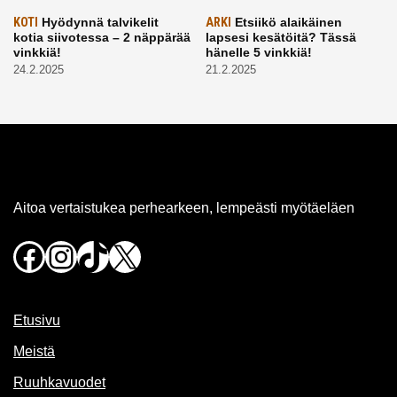
KOTI
Hyödynnä talvikelit
ARKI
Etsiikö alaikäinen
kotia siivotessa – 2 näppärää
lapsesi kesätöitä? Tässä
vinkkiä!
hänelle 5 vinkkiä!
24.2.2025
21.2.2025
Aitoa vertaistukea perhearkeen, lempeästi myötäeläen
Facebook
Instagram
TikTok
X
Etusivu
Meistä
Ruuhkavuodet