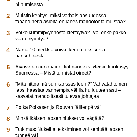
hiipumisesta
Muistin kehitys: miksi varhaislapsuudessa
tapahtuneita asioita on lähes mahdotonta muistaa?
Voiko kummipyynnöstä kieltäytyä? -Vai onko pakko
vaan myöntyä?
Nämä 10 merkkiä voivat kertoa toksisesta
parisuhteesta
Aivoverenkiertohäiriöt kolmanneksi yleisin kuolinsyy
Suomessa – Mistä tunnistat oireet?
”Mitä hittoa mä sun kanssas teen!?” Vahvatahtoinen
lapsi haastaa vanhempia välillä hulluuteen asti –
kasvatat mahdollisesti tulevaa johtajaa
Poika Poikasen ja Rouvan “äijienpäivä”
Minkä ikäisen lapsen hiukset voi värjätä?
Tutkimus: Nukeilla leikkiminen voi kehittää lapsen
tunneälyä!