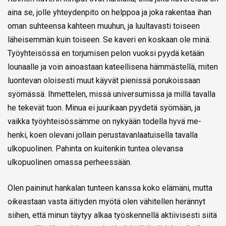
aina se, jolle yhteydenpito on helppoa ja joka rakentaa ihan
oman suhteensa kahteen muuhun, ja luultavasti toiseen
läheisemmän kuin toiseen. Se kaveri en koskaan ole minä.
Työyhteisössä en torjumisen pelon vuoksi pyydä ketään
lounaalle ja voin ainoastaan kateellisena hämmästellä, miten
luontevan oloisesti muut käyvät pienissä porukoissaan
syömässä. Ihmettelen, missä universumissa ja millä tavalla
he tekevät tuon. Minua ei juurikaan pyydetä syömään, ja
vaikka työyhteisössämme on nykyään todella hyvä me-
henki, koen olevani jollain perustavanlaatuisella tavalla
ulkopuolinen. Pahinta on kuitenkin tuntea olevansa
ulkopuolinen omassa perheessään.
Olen paininut hankalan tunteen kanssa koko elämäni, mutta
oikeastaan vasta äitiyden myötä olen vähitellen herännyt
siihen, että minun täytyy alkaa työskennellä aktiivisesti siitä