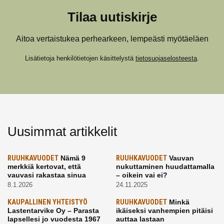
Tilaa uutiskirje
Aitoa vertaistukea perhearkeen, lempeästi myötäeläen
Lisätietoja henkilötietojen käsittelystä
tietosuojaselosteesta
.
Uusimmat artikkelit
RUUHKAVUODET
Nämä 9
RUUHKAVUODET
Vauvan
merkkiä kertovat, että
nukuttaminen huudattamalla
vauvasi rakastaa sinua
– oikein vai ei?
8.1.2026
24.11.2025
KAUPALLINEN YHTEISTYÖ
RUUHKAVUODET
Minkä
Lastentarvike Oy – Parasta
ikäiseksi vanhempien pitäisi
lapsellesi jo vuodesta 1967
auttaa lastaan