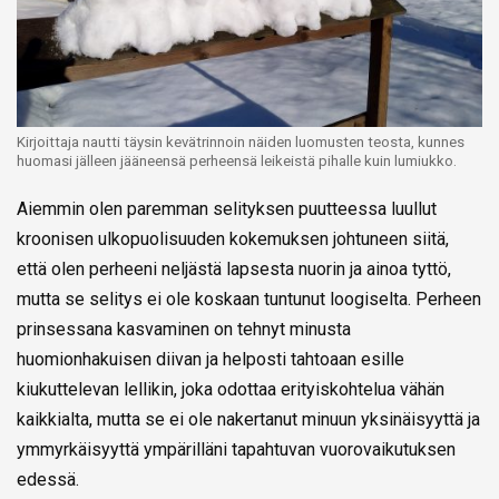
Kirjoittaja nautti täysin kevätrinnoin näiden luomusten teosta, kunnes
huomasi jälleen jääneensä perheensä leikeistä pihalle kuin lumiukko.
Aiemmin olen paremman selityksen puutteessa luullut
kroonisen ulkopuolisuuden kokemuksen johtuneen siitä,
että olen perheeni neljästä lapsesta nuorin ja ainoa tyttö,
mutta se selitys ei ole koskaan tuntunut loogiselta. Perheen
prinsessana kasvaminen on tehnyt minusta
huomionhakuisen diivan ja helposti tahtoaan esille
kiukuttelevan lellikin, joka odottaa erityiskohtelua vähän
kaikkialta, mutta se ei ole nakertanut minuun yksinäisyyttä ja
ymmyrkäisyyttä ympärilläni tapahtuvan vuorovaikutuksen
edessä.