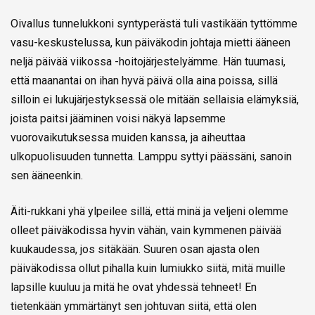
Oivallus tunnelukkoni syntyperästä tuli vastikään tyttömme
vasu-keskustelussa, kun päiväkodin johtaja mietti ääneen
neljä päivää viikossa -hoitojärjestelyämme. Hän tuumasi,
että maanantai on ihan hyvä päivä olla aina poissa, sillä
silloin ei lukujärjestyksessä ole mitään sellaisia elämyksiä,
joista paitsi jääminen voisi näkyä lapsemme
vuorovaikutuksessa muiden kanssa, ja aiheuttaa
ulkopuolisuuden tunnetta. Lamppu syttyi päässäni, sanoin
sen ääneenkin.
Äiti-rukkani yhä ylpeilee sillä, että minä ja veljeni olemme
olleet päiväkodissa hyvin vähän, vain kymmenen päivää
kuukaudessa, jos sitäkään. Suuren osan ajasta olen
päiväkodissa ollut pihalla kuin lumiukko siitä, mitä muille
lapsille kuuluu ja mitä he ovat yhdessä tehneet! En
tietenkään ymmärtänyt sen johtuvan siitä, että olen