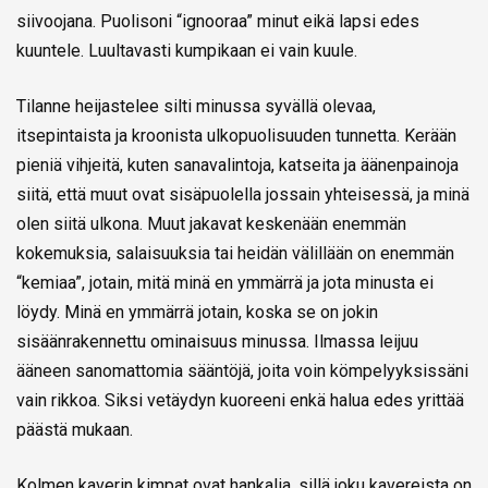
siivoojana. Puolisoni “ignooraa” minut eikä lapsi edes
kuuntele. Luultavasti kumpikaan ei vain kuule.
Tilanne heijastelee silti minussa syvällä olevaa,
itsepintaista ja kroonista ulkopuolisuuden tunnetta. Kerään
pieniä vihjeitä, kuten sanavalintoja, katseita ja äänenpainoja
siitä, että muut ovat sisäpuolella jossain yhteisessä, ja minä
olen siitä ulkona. Muut jakavat keskenään enemmän
kokemuksia, salaisuuksia tai heidän välillään on enemmän
“kemiaa”, jotain, mitä minä en ymmärrä ja jota minusta ei
löydy. Minä en ymmärrä jotain, koska se on jokin
sisäänrakennettu ominaisuus minussa. Ilmassa leijuu
ääneen sanomattomia sääntöjä, joita voin kömpelyyksissäni
vain rikkoa. Siksi vetäydyn kuoreeni enkä halua edes yrittää
päästä mukaan.
Kolmen kaverin kimpat ovat hankalia, sillä joku kavereista on