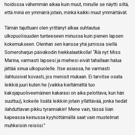
hoidossa vähemmän aikaa kuin muut, minulle se näytti siltä,
että minä en ymmärrä jotain, minkä kaikki muut ymmärtävät.
Tämän tajuttuani olen yrittänyt alkaa suhtautua
ulkopuolisuuden tunteeseen minussa kuin pienen lapsen
kokemukseen. Olenhan sen kanssa yhä jumissa siellä
Someroharjun päiväkodin hiekkalaatikolla! “Älä nyt Miss
Marina, varmasti lapsesi ja miehesi eivät tahallaan halua
jättää sinua ulkopuolelle. Itse asiassa, he varmasti
ilahtuisivat kovasti, jos menisit mukaan. Ei tarvitse osata
leikkiä juuri kuten he (vaikka kieltämättä tuo
kaksjapuoliveemäinen kakarasi on aika pelottava, kun hän
suuttuu), kokeile lisätä leikkiin jotain yllättävää, jonka tiedät
ilahduttavan pikku tyranniakin! Mene vain, tässä liian
kapeassa keinussa kyyhöttämällä saat vain mustelmat
muhkeisiin reisiisi.”