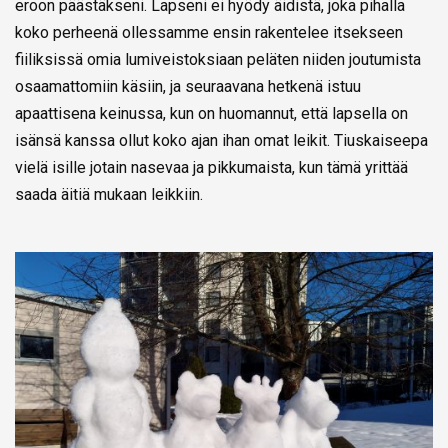
eroon päästäkseni. Lapseni ei hyödy äidistä, joka pihalla
koko perheenä ollessamme ensin rakentelee itsekseen
fiiliksissä omia lumiveistoksiaan peläten niiden joutumista
osaamattomiin käsiin, ja seuraavana hetkenä istuu
apaattisena keinussa, kun on huomannut, että lapsella on
isänsä kanssa ollut koko ajan ihan omat leikit. Tiuskaiseepa
vielä isille jotain nasevaa ja pikkumaista, kun tämä yrittää
saada äitiä mukaan leikkiin.