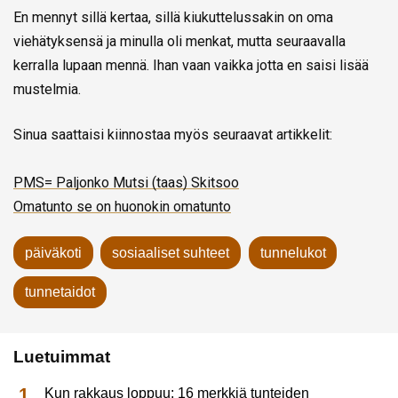
En mennyt sillä kertaa, sillä kiukuttelussakin on oma
viehätyksensä ja minulla oli menkat, mutta seuraavalla
kerralla lupaan mennä. Ihan vaan vaikka jotta en saisi lisää
mustelmia.
Sinua saattaisi kiinnostaa myös seuraavat artikkelit:
PMS= Paljonko Mutsi (taas) Skitsoo
Omatunto se on huonokin omatunto
päiväkoti
sosiaaliset suhteet
tunnelukot
tunnetaidot
Luetuimmat
Kun rakkaus loppuu: 16 merkkiä tunteiden