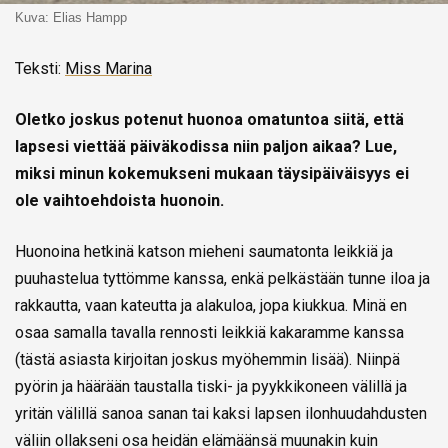
Kuva: Elias Hampp
Teksti:
Miss Marina
Oletko joskus potenut huonoa omatuntoa siitä, että
lapsesi viettää päiväkodissa niin paljon aikaa? Lue,
miksi minun kokemukseni mukaan täysipäiväisyys ei
ole vaihtoehdoista huonoin.
Huonoina hetkinä katson mieheni saumatonta leikkiä ja
puuhastelua tyttömme kanssa, enkä pelkästään tunne iloa ja
rakkautta, vaan kateutta ja alakuloa, jopa kiukkua. Minä en
osaa samalla tavalla rennosti leikkiä kakaramme kanssa
(tästä asiasta kirjoitan joskus myöhemmin lisää). Niinpä
pyörin ja häärään taustalla tiski- ja pyykkikoneen välillä ja
yritän välillä sanoa sanan tai kaksi lapsen ilonhuudahdusten
väliin ollakseni osa heidän elämäänsä muunakin kuin