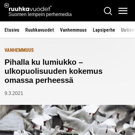
Siirry
Ruuhkavuodet.fi
Hae
Etusivulle
sisältöön
Vali
Suomen lempein perhemedia
Etusivu
Ruuhkavuodet
Vanhemmuus
Lapsiperhe
Uutise
VANHEMMUUS
Pihalla ku lumiukko –
ulkopuolisuuden kokemus
omassa perheessä
9.3.2021