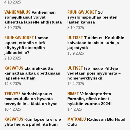
4.10.2025
VANHEMMUUS
Vanhemman
RUUHKAVUODET
20
somejulkaisut voivat
syyslomapuuhaa pienten
aiheuttaa lapselle ahdistusta
lasten kanssa
3.10.2025
3.10.2025
RUUHKAVUODET
Laman
UUTISET
Tutkimus: Kouluihin
lapset, ettehän siirrä
kaivataan takaisin kuria ja
köyhyyttä eteenpäin
järjestystä
jälkipolville?
13.9.2025
2.10.2025
KASVATUS
Eläinrakkautta
UUTISET
Iso määrä Pilttejä
kannattaa alkaa opettamaan
vedetään pois myynnistä –
lapselle varhain
homemyrkkyriski!
14.6.2025
12.4.2025
TERVEYS
Varhaislapsuus
NIMET
Velociraptorista
maaseudulla on hyvästä
Paroniin, nämä nimet
terveydelle – tästä on kyse
hylättiin vuonna 2024!
10.4.2025
1.4.2025
KASVATUS
Kun lapsella ei ole
MATKAILU
Radisson Blu Hotel
yhtä hienoa puhelinta kuin
Oulu
kavereilla
24.3.2025