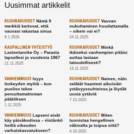
Uusimmat artikkelit
RUUHKAVUODET
Nämä 9
RUUHKAVUODET
Vauvan
merkkiä kertovat, että
nukuttaminen huudattamalla
vauvasi rakastaa sinua
– oikein vai ei?
8.1.2026
24.11.2025
KAUPALLINEN YHTEISTYÖ
RUUHKAVUODET
Minkä
Lastentarvike Oy – Parasta
ikäiseksi vanhempien pitäisi
lapsellesi jo vuodesta 1967
auttaa lastaan
taloudellisesti?
21.11.2025
14.11.2025
VANHEMMUUS
Isyys
RUUHKAVUODET
Nainen, näin
leskeyden myötä – kun
selätät haasteet aikuisiän
puoliso tekee
ystävyyssuhteissa ja löydät
peruuttamattoman
uusia ystäviä
päätöksen
7.10.2025
1.11.2025
VANHEMMUUS
Lapseni eivät
RUUHKAVUODET
Miten
käy päiväkodissa – riistänkö
tunnistaa hengellinen
heiltä oikeuden
väkivalta ja toipua siitä?
varhaiskasvatukseen?
4.10.2025