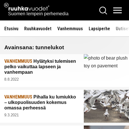
Siirry
Ruuhkavuodet.fi
Hae
sisältöön
Vali
Suomen lempein perhemedia
Etusivu
Ruuhkavuodet
Vanhemmuus
Lapsiperhe
Uutise
Avainsana:
tunnelukot
VANHEMMUUS
Hylätyksi tulemisen
pelko vaikuttaa lapseen ja
vanhempaan
8.8.2022
VANHEMMUUS
Pihalla ku lumiukko
– ulkopuolisuuden kokemus
omassa perheessä
9.3.2021