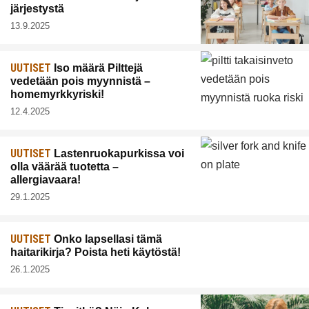
järjestystä
13.9.2025
UUTISET
Iso määrä Pilttejä
vedetään pois myynnistä –
homemyrkkyriski!
12.4.2025
UUTISET
Lastenruokapurkissa voi
olla väärää tuotetta –
allergiavaara!
29.1.2025
UUTISET
Onko lapsellasi tämä
haitarikirja? Poista heti käytöstä!
26.1.2025