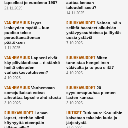
lapsellesi jo vuodesta 1967
auttaa lastaan
taloudellisesti?
21.11.2025
14.11.2025
VANHEMMUUS
Isyys
RUUHKAVUODET
Nainen, näin
leskeyden myötä – kun
selätät haasteet aikuisiän
puoliso tekee
ystävyyssuhteissa ja löydät
peruuttamattoman
uusia ystäviä
päätöksen
7.10.2025
1.11.2025
VANHEMMUUS
Lapseni eivät
RUUHKAVUODET
Miten
käy päiväkodissa – riistänkö
tunnistaa hengellinen
heiltä oikeuden
väkivalta ja toipua siitä?
varhaiskasvatukseen?
4.10.2025
4.10.2025
VANHEMMUUS
Vanhemman
RUUHKAVUODET
20
somejulkaisut voivat
syyslomapuuhaa pienten
aiheuttaa lapselle ahdistusta
lasten kanssa
3.10.2025
3.10.2025
RUUHKAVUODET
Laman
UUTISET
Tutkimus: Kouluihin
lapset, ettehän siirrä
kaivataan takaisin kuria ja
köyhyyttä eteenpäin
järjestystä
jälkipolville?