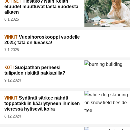
UUTISET
Tiesitkö? Näin Kelan
etuudet muuttuvat tästä vuodesta
alkaen
8.1.2025
VINKIT
Vuosihoroskooppi vuodelle
2025; tätä on luvassa!
7.1.2025
KOTI
Suojaathan perheesi
tulipalon riskiltä pakkasilla?
9.12.2024
VINKIT
Sydäntä särkee nähdä
toppatakkiin kääriytyneen ihmisen
vieressä hytisevä koira
8.12.2024