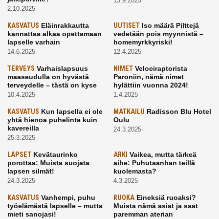
13.9.2025
2.10.2025
KASVATUS
Eläinrakkautta
UUTISET
Iso määrä Pilttejä
kannattaa alkaa opettamaan
vedetään pois myynnistä –
lapselle varhain
homemyrkkyriski!
14.6.2025
12.4.2025
TERVEYS
Varhaislapsuus
NIMET
Velociraptorista
maaseudulla on hyvästä
Paroniin, nämä nimet
terveydelle – tästä on kyse
hylättiin vuonna 2024!
10.4.2025
1.4.2025
KASVATUS
Kun lapsella ei ole
MATKAILU
Radisson Blu Hotel
yhtä hienoa puhelinta kuin
Oulu
kavereilla
24.3.2025
25.3.2025
LAPSET
Kevätaurinko
ARKI
Vaikea, mutta tärkeä
porottaa: Muista suojata
aihe: Puhutaanhan teillä
lapsen silmät!
kuolemasta?
24.3.2025
4.3.2025
KASVATUS
Vanhempi, puhu
RUOKA
Eineksiä ruoaksi?
työelämästä lapselle – mutta
Muista nämä asiat ja saat
mieti sanojasi!
paremman aterian