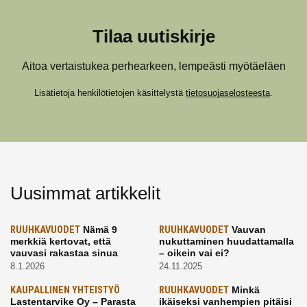
Tilaa uutiskirje
Aitoa vertaistukea perhearkeen, lempeästi myötäeläen
Lisätietoja henkilötietojen käsittelystä
tietosuojaselosteesta
.
Uusimmat artikkelit
RUUHKAVUODET
Nämä 9
RUUHKAVUODET
Vauvan
merkkiä kertovat, että
nukuttaminen huudattamalla
vauvasi rakastaa sinua
– oikein vai ei?
8.1.2026
24.11.2025
KAUPALLINEN YHTEISTYÖ
RUUHKAVUODET
Minkä
Lastentarvike Oy – Parasta
ikäiseksi vanhempien pitäisi