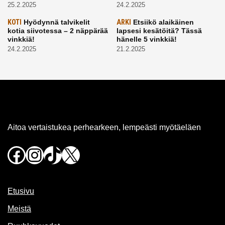
25.2.2025
24.2.2025
KOTI
Hyödynnä talvikelit
ARKI
Etsiikö alaikäinen
kotia siivotessa – 2 näppärää
lapsesi kesätöitä? Tässä
vinkkiä!
hänelle 5 vinkkiä!
24.2.2025
21.2.2025
Aitoa vertaistukea perhearkeen, lempeästi myötäeläen
Facebook
Instagram
TikTok
X
Etusivu
Meistä