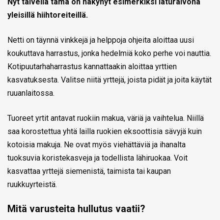
Nyt talvella tämä on näkynyt esimerkiksi laturaivona
yleisillä hiihtoreiteillä.
Netti on täynnä vinkkejä ja helppoja ohjeita aloittaa uusi
koukuttava harrastus, jonka hedelmiä koko perhe voi nauttia.
Kotipuutarhaharrastus kannattaakin aloittaa yrttien
kasvatuksesta. Valitse niitä yrttejä, joista pidät ja joita käytät
ruuanlaitossa.
Tuoreet yrtit antavat ruokiin makua, väriä ja vaihtelua. Niillä
saa korostettua yhtä lailla ruokien eksoottisia sävyjä kuin
kotoisia makuja. Ne ovat myös viehättäviä ja ihanalta
tuoksuvia koristekasveja ja todellista lähiruokaa. Voit
kasvattaa yrttejä siemenistä, taimista tai kaupan
ruukkuyrteistä.
Mitä varusteita hullutus vaatii?