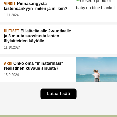
VINKIT
Pinnasängystä
lastensänkyyn -miten ja milloin?
1.11.2024
UUTISET
Ei laitteita alle 2-vuotiaalle
ja 3 muuta suositusta lasten
älylaitteiden käytölle
11.10.2024
ARKI
Onko oma “minätarinasi”
realistinen kuvaus sinusta?
15.9.2024
Lataa lisää