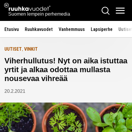
Siirry
Ruuhkavuodet.fi
Hae
Etusivulle
sisältöön
Vali
Suomen lempein perhemedia
Etusivu
Ruuhkavuodet
Vanhemmuus
Lapsiperhe
Uutise
UUTISET
VINKIT
,
Viherhullutus! Nyt on aika istuttaa
yrtit ja alkaa odottaa mullasta
nousevaa vihreää
20.2.2021