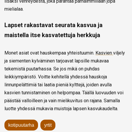
lisäksi vehreydestä, joka parantaa parhaimmillaan jopa
mielialaa.
Lapset rakastavat seurata kasvua ja
maistella itse kasvatettuja herkkuja
Monet asiat ovat hauskempaa yhteistuumin.
Kasvien
viljely
ja siementen kylväminen tarjoavat lapsille mukavaa
tekemistä puutarhassa. Se jos mikä on puhdas
leikkiympäristö. Voitte kehitellä yhdessä hauskoja
linnunpelättimiä tai laatia pieniä kylttejä, joiden avulla
kasvien tunnistaminen on helpompaa. Täällä luovuuden voi
päästää valloilleen ja vain mielikuvitus on rajana. Samalla
luotte yhdessä mukavia muistoja lapsen kasvukaudelta.
kotipuutarha
yrtit