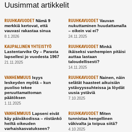
Uusimmat artikkelit
RUUHKAVUODET
Nämä 9
RUUHKAVUODET
Vauvan
merkkiä kertovat, että
nukuttaminen huudattamalla
vauvasi rakastaa sinua
– oikein vai ei?
8.1.2026
24.11.2025
KAUPALLINEN YHTEISTYÖ
RUUHKAVUODET
Minkä
Lastentarvike Oy – Parasta
ikäiseksi vanhempien pitäisi
lapsellesi jo vuodesta 1967
auttaa lastaan
taloudellisesti?
21.11.2025
14.11.2025
VANHEMMUUS
Isyys
RUUHKAVUODET
Nainen, näin
leskeyden myötä – kun
selätät haasteet aikuisiän
puoliso tekee
ystävyyssuhteissa ja löydät
peruuttamattoman
uusia ystäviä
päätöksen
7.10.2025
1.11.2025
VANHEMMUUS
Lapseni eivät
RUUHKAVUODET
Miten
käy päiväkodissa – riistänkö
tunnistaa hengellinen
heiltä oikeuden
väkivalta ja toipua siitä?
varhaiskasvatukseen?
4.10.2025