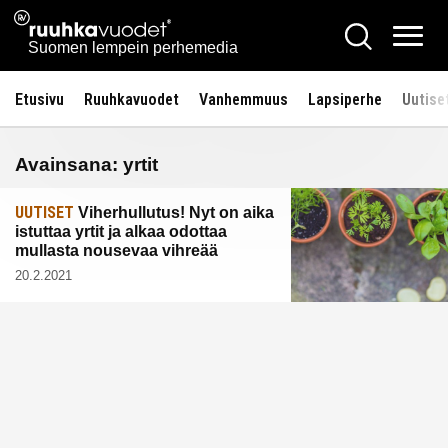
Siirry
Ruuhkavuodet.fi
Hae
sisältöön
Vali
Suomen lempein perhemedia
Etusivu
Ruuhkavuodet
Vanhemmuus
Lapsiperhe
Uutise
Avainsana:
yrtit
UUTISET
Viherhullutus! Nyt on aika
istuttaa yrtit ja alkaa odottaa
mullasta nousevaa vihreää
20.2.2021