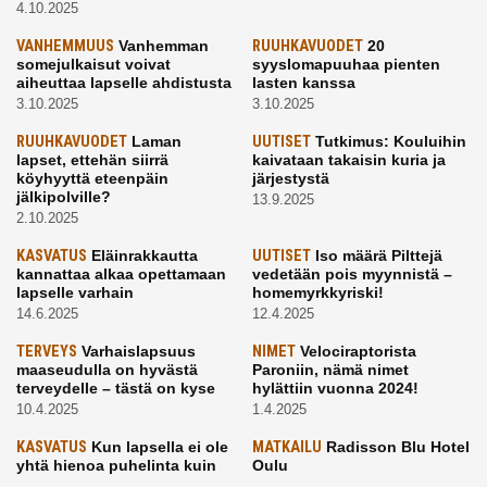
4.10.2025
VANHEMMUUS
Vanhemman
RUUHKAVUODET
20
somejulkaisut voivat
syyslomapuuhaa pienten
aiheuttaa lapselle ahdistusta
lasten kanssa
3.10.2025
3.10.2025
RUUHKAVUODET
Laman
UUTISET
Tutkimus: Kouluihin
lapset, ettehän siirrä
kaivataan takaisin kuria ja
köyhyyttä eteenpäin
järjestystä
jälkipolville?
13.9.2025
2.10.2025
KASVATUS
Eläinrakkautta
UUTISET
Iso määrä Pilttejä
kannattaa alkaa opettamaan
vedetään pois myynnistä –
lapselle varhain
homemyrkkyriski!
14.6.2025
12.4.2025
TERVEYS
Varhaislapsuus
NIMET
Velociraptorista
maaseudulla on hyvästä
Paroniin, nämä nimet
terveydelle – tästä on kyse
hylättiin vuonna 2024!
10.4.2025
1.4.2025
KASVATUS
Kun lapsella ei ole
MATKAILU
Radisson Blu Hotel
yhtä hienoa puhelinta kuin
Oulu
kavereilla
24.3.2025