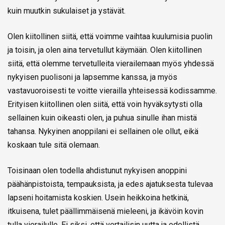
kuin muutkin sukulaiset ja ystävät.
Olen kiitollinen siitä, että voimme vaihtaa kuulumisia puolin
ja toisin, ja olen aina tervetullut käymään. Olen kiitollinen
siitä, että olemme tervetulleita vierailemaan myös yhdessä
nykyisen puolisoni ja lapsemme kanssa, ja myös
vastavuoroisesti te voitte vierailla yhteisessä kodissamme.
Erityisen kiitollinen olen siitä, että voin hyväksytysti olla
sellainen kuin oikeasti olen, ja puhua sinulle ihan mistä
tahansa. Nykyinen anoppilani ei sellainen ole ollut, eikä
koskaan tule sitä olemaan.
Toisinaan olen todella ahdistunut nykyisen anoppini
päähänpistoista, tempauksista, ja edes ajatuksesta tulevaa
lapseni hoitamista koskien. Usein heikkoina hetkinä,
itkuisena, tulet päällimmäisenä mieleeni, ja ikävöin kovin
tulla vierailulle. Ei siksi, että vertailisin uutta ja edellistä