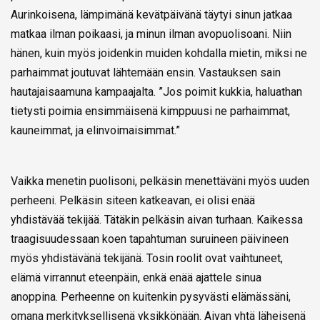
Aurinkoisena, lämpimänä kevätpäivänä täytyi sinun jatkaa
matkaa ilman poikaasi, ja minun ilman avopuolisoani. Niin
hänen, kuin myös joidenkin muiden kohdalla mietin, miksi ne
parhaimmat joutuvat lähtemään ensin. Vastauksen sain
hautajaisaamuna kampaajalta. ”Jos poimit kukkia, haluathan
tietysti poimia ensimmäisenä kimppuusi ne parhaimmat,
kauneimmat, ja elinvoimaisimmat.”
Vaikka menetin puolisoni, pelkäsin menettäväni myös uuden
perheeni. Pelkäsin siteen katkeavan, ei olisi enää
yhdistävää tekijää. Tätäkin pelkäsin aivan turhaan. Kaikessa
traagisuudessaan koen tapahtuman suruineen päivineen
myös yhdistävänä tekijänä. Tosin roolit ovat vaihtuneet,
elämä virrannut eteenpäin, enkä enää ajattele sinua
anoppina. Perheenne on kuitenkin pysyvästi elämässäni,
omana merkityksellisenä yksikkönään. Aivan yhtä läheisenä