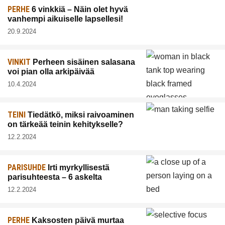
PERHE
6 vinkkiä – Näin olet hyvä
vanhempi aikuiselle lapsellesi!
20.9.2024
VINKIT
Perheen sisäinen salasana
voi pian olla arkipäivää
10.4.2024
TEINI
Tiedätkö, miksi raivoaminen
on tärkeää teinin kehitykselle?
12.2.2024
PARISUHDE
Irti myrkyllisestä
parisuhteesta – 6 askelta
12.2.2024
PERHE
Kaksosten päivä murtaa