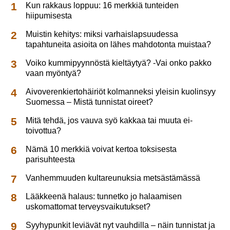
Kun rakkaus loppuu: 16 merkkiä tunteiden
hiipumisesta
Muistin kehitys: miksi varhaislapsuudessa
tapahtuneita asioita on lähes mahdotonta muistaa?
Voiko kummipyynnöstä kieltäytyä? -Vai onko pakko
vaan myöntyä?
Aivoverenkiertohäiriöt kolmanneksi yleisin kuolinsyy
Suomessa – Mistä tunnistat oireet?
Mitä tehdä, jos vauva syö kakkaa tai muuta ei-
toivottua?
Nämä 10 merkkiä voivat kertoa toksisesta
parisuhteesta
Vanhemmuuden kultareunuksia metsästämässä
Lääkkeenä halaus: tunnetko jo halaamisen
uskomattomat terveysvaikutukset?
Syyhypunkit leviävät nyt vauhdilla – näin tunnistat ja