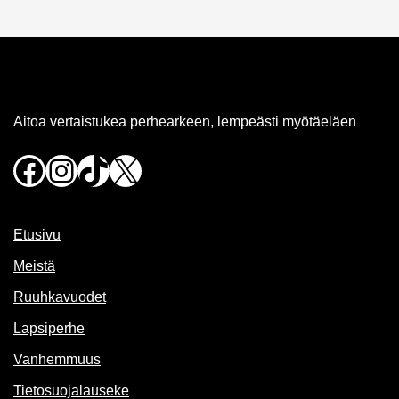
Aitoa vertaistukea perhearkeen, lempeästi myötäeläen
Facebook
Instagram
TikTok
X
Etusivu
Meistä
Ruuhkavuodet
Lapsiperhe
Vanhemmuus
Tietosuojalauseke