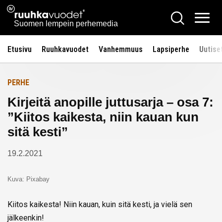
Siirry
Ruuhkavuodet.fi
Hae
Etusivulle
sisältöön
Vali
Suomen lempein perhemedia
Etusivu
Ruuhkavuodet
Vanhemmuus
Lapsiperhe
Uutise
PERHE
Kirjeitä anopille juttusarja – osa 7:
”Kiitos kaikesta, niin kauan kun
sitä kesti”
19.2.2021
Kuva: Pixabay
Kiitos kaikesta! Niin kauan, kuin sitä kesti, ja vielä sen
jälkeenkin!