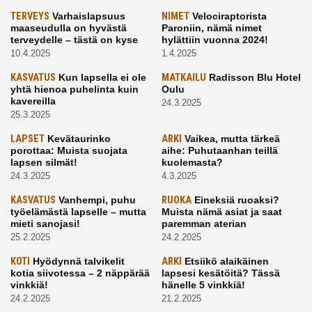
TERVEYS
Varhaislapsuus
NIMET
Velociraptorista
maaseudulla on hyvästä
Paroniin, nämä nimet
terveydelle – tästä on kyse
hylättiin vuonna 2024!
10.4.2025
1.4.2025
KASVATUS
Kun lapsella ei ole
MATKAILU
Radisson Blu Hotel
yhtä hienoa puhelinta kuin
Oulu
kavereilla
24.3.2025
25.3.2025
LAPSET
Kevätaurinko
ARKI
Vaikea, mutta tärkeä
porottaa: Muista suojata
aihe: Puhutaanhan teillä
lapsen silmät!
kuolemasta?
24.3.2025
4.3.2025
KASVATUS
Vanhempi, puhu
RUOKA
Eineksiä ruoaksi?
työelämästä lapselle – mutta
Muista nämä asiat ja saat
mieti sanojasi!
paremman aterian
25.2.2025
24.2.2025
KOTI
Hyödynnä talvikelit
ARKI
Etsiikö alaikäinen
kotia siivotessa – 2 näppärää
lapsesi kesätöitä? Tässä
vinkkiä!
hänelle 5 vinkkiä!
24.2.2025
21.2.2025