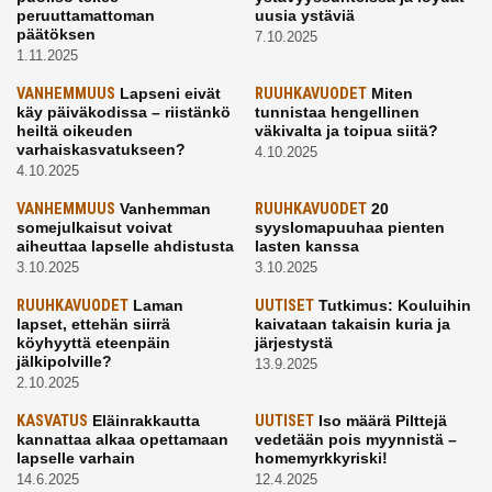
peruuttamattoman
uusia ystäviä
päätöksen
7.10.2025
1.11.2025
VANHEMMUUS
Lapseni eivät
RUUHKAVUODET
Miten
käy päiväkodissa – riistänkö
tunnistaa hengellinen
heiltä oikeuden
väkivalta ja toipua siitä?
varhaiskasvatukseen?
4.10.2025
4.10.2025
VANHEMMUUS
Vanhemman
RUUHKAVUODET
20
somejulkaisut voivat
syyslomapuuhaa pienten
aiheuttaa lapselle ahdistusta
lasten kanssa
3.10.2025
3.10.2025
RUUHKAVUODET
Laman
UUTISET
Tutkimus: Kouluihin
lapset, ettehän siirrä
kaivataan takaisin kuria ja
köyhyyttä eteenpäin
järjestystä
jälkipolville?
13.9.2025
2.10.2025
KASVATUS
Eläinrakkautta
UUTISET
Iso määrä Pilttejä
kannattaa alkaa opettamaan
vedetään pois myynnistä –
lapselle varhain
homemyrkkyriski!
14.6.2025
12.4.2025