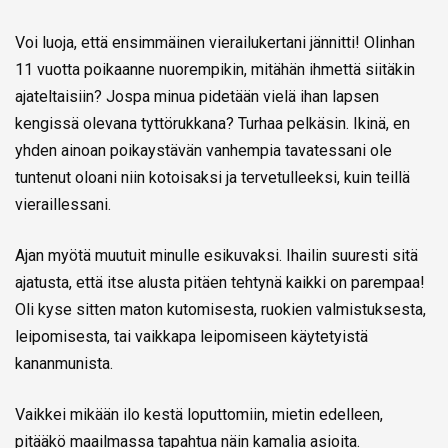
Voi luoja, että ensimmäinen vierailukertani jännitti! Olinhan
11 vuotta poikaanne nuorempikin, mitähän ihmettä siitäkin
ajateltaisiin? Jospa minua pidetään vielä ihan lapsen
kengissä olevana tyttörukkana? Turhaa pelkäsin. Ikinä, en
yhden ainoan poikaystävän vanhempia tavatessani ole
tuntenut oloani niin kotoisaksi ja tervetulleeksi, kuin teillä
vieraillessani.
Ajan myötä muutuit minulle esikuvaksi. Ihailin suuresti sitä
ajatusta, että itse alusta pitäen tehtynä kaikki on parempaa!
Oli kyse sitten maton kutomisesta, ruokien valmistuksesta,
leipomisesta, tai vaikkapa leipomiseen käytetyistä
kananmunista.
Vaikkei mikään ilo kestä loputtomiin, mietin edelleen,
pitääkö maailmassa tapahtua näin kamalia asioita.