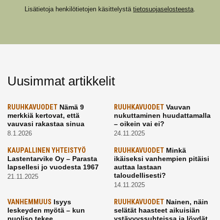
Lisätietoja henkilötietojen käsittelystä
tietosuojaselosteesta
.
Uusimmat artikkelit
RUUHKAVUODET
Nämä 9
RUUHKAVUODET
Vauvan
merkkiä kertovat, että
nukuttaminen huudattamalla
vauvasi rakastaa sinua
– oikein vai ei?
8.1.2026
24.11.2025
KAUPALLINEN YHTEISTYÖ
RUUHKAVUODET
Minkä
Lastentarvike Oy – Parasta
ikäiseksi vanhempien pitäisi
lapsellesi jo vuodesta 1967
auttaa lastaan
taloudellisesti?
21.11.2025
14.11.2025
VANHEMMUUS
Isyys
RUUHKAVUODET
Nainen, näin
leskeyden myötä – kun
selätät haasteet aikuisiän
puoliso tekee
ystävyyssuhteissa ja löydät