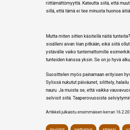
riittämättömyyttä. Kateutta siitä, että mu
sillä, että tämä ei tee minusta huonoa äit
Mutta miten sitten käsitellä näitä tunteit
sisälleni aivan liian pitkään, eikä siitä oll
ystävälle vaiko tuntemattomille esimerkik
tunteiden kanssa yksin. Se on jo hyvä alku
Suosittelen myös painamaan erityisen hyvi
Sylissä nukutut päiväunet, silittely, halail
nauru. Ja muista se, että vaikka vauvavuosi
selvisit siitä. Taaperovuosista selviytymi
Artikkeli julkaistu ensimmäisen kerran 16.2.2
muistot
pettymys
stressi
v