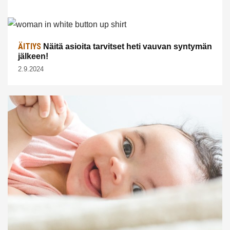
ÄITIYS
Näitä asioita tarvitset heti vauvan syntymän
jälkeen!
2.9.2024