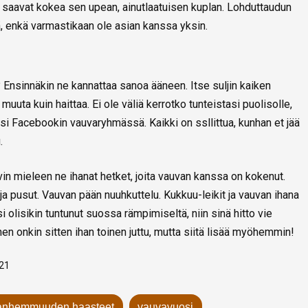
ut saavat kokea sen upean, ainutlaatuisen kuplan. Lohduttaudun
iä, enkä varmastikaan ole asian kanssa yksin.
a? Ensinnäkin ne kannattaa sanoa ääneen. Itse suljin kaiken
ut muuta kuin haittaa. Ei ole väliä kerrotko tunteistasi puolisolle,
si Facebookin vauvaryhmässä. Kaikki on ssllittua, kunhan et jää
.
n mieleen ne ihanat hetket, joita vauvan kanssa on kokenut.
u ja pusut. Vauvan pään nuuhkuttelu. Kukkuu-leikit ja vauvan ihana
 olisikin tuntunut suossa rämpimiseltä, niin sinä hitto vie
nen onkin sitten ihan toinen juttu, mutta siitä lisää myöhemmin!
021
anhemmuuden haasteet
vauvavuosi