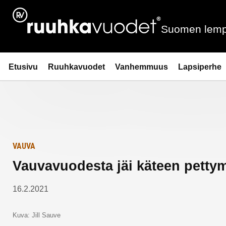
Siirry
Etusivulle
sisältöön
Suomen lemp
Ruuhkavuodet.fi
Etusivu
Ruuhkavuodet
Vanhemmuus
Lapsiperhe
VAUVA
Vauvavuodesta jäi käteen pettymy
16.2.2021
Kuva: Jill Sauve