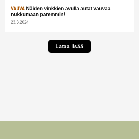
VAUVA
Näiden vinkkien avulla autat vauvaa
nukkumaan paremmin!
23.3.2024
Lataa lisää