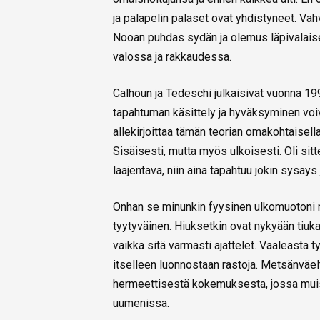
ja palapelin palaset ovat yhdistyneet. Va
Nooan puhdas sydän ja olemus läpivalais
valossa ja rakkaudessa.
Calhoun ja Tedeschi julkaisivat vuonna 1
tapahtuman käsittely ja hyväksyminen voi
allekirjoittaa tämän teorian omakohtaise
Sisäisesti, mutta myös ulkoisesti. Oli sit
laajentava, niin aina tapahtuu jokin sysäys
Onhan se minunkin fyysinen ulkomuotoni mu
tyytyväinen. Hiuksetkin ovat nykyään tiukas
vaikka sitä varmasti ajattelet. Vaaleasta 
itselleen luonnostaan rastoja. Metsänvä
hermeettisestä kokemuksesta, jossa muistu
uumenissa.