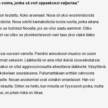
 voima, jonka sä voit oppaaksesi valjastaa.”
 on testattu. Koko arsenaali. Nooa oli yksi ensimmäisistä
diolia. Nooa odotti kannabidiolia toista vuotta, jonka aikana
ko se toiminut Nooalle, jos se olisi saatu aiemmin. Oliko
t vai oliko se yksinkertaisesti vain taas yksi väärä lääke
ia vuosien varrella. Pienikin annoskoon muutos on usein
iat sekaisin. Lääkkeillä on aina ollut ikäviä sivuvaikutuksia.
äksi on ollut aggressiivisuutta aiheuttavia lääkkeitä. Väsyttäviä
n kokelaan seuralaisena. Puhumattakaan erittäin vahvoista
 maille. Nooan aivokemiat ovat siinäkin omanlaiset. Hän voi
okautta. Sitten se hetki, kun minulla on fyysisesti poika, mutta
, on jotain mikä on liikaa.