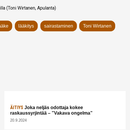
illa (Toni Wirtanen, Apulanta)
ääke
lääkitys
sairastaminen
Toni Wirtanen
ÄITIYS
Joka neljäs odottaja kokee
raskaussyrjintää – ”Vakava ongelma”
20.9.2024