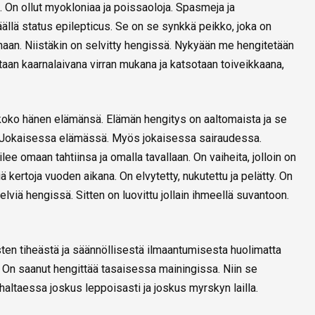
. On ollut myokloniaa ja poissaoloja. Spasmeja ja
ällä status epilepticus. Se on se synkkä peikko, joka on
naan. Niistäkin on selvitty hengissä. Nykyään me hengitetään
llutaan kaarnalaivana virran mukana ja katsotaan toiveikkaana,
koko hänen elämänsä. Elämän hengitys on aaltomaista ja se
 Jokaisessa elämässä. Myös jokaisessa sairaudessa.
lee omaan tahtiinsa ja omalla tavallaan. On vaiheita, jolloin on
 kertoja vuoden aikana. On elvytetty, nukutettu ja pelätty. On
lviä hengissä. Sitten on luovittu jollain ihmeellä suvantoon.
sten tiheästä ja säännöllisestä ilmaantumisesta huolimatta
in. On saanut hengittää tasaisessa mainingissa. Niin se
haltaessa joskus leppoisasti ja joskus myrskyn lailla.