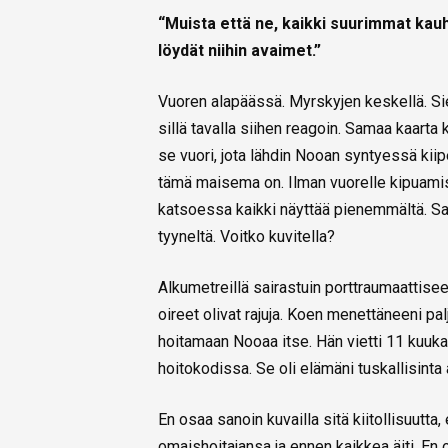
“Muista että ne, kaikki suurimmat kauh
löydät niihin avaimet.”
Vuoren alapäässä. Myrskyjen keskellä. Siel
sillä tavalla siihen reagoin. Samaa kaarta 
se vuori, jota lähdin Nooan syntyessä kii
tämä maisema on. Ilman vuorelle kipuamis
katsoessa kaikki näyttää pienemmältä. Sa
tyyneltä. Voitko kuvitella?
Alkumetreillä sairastuin porttraumaattise
oireet olivat rajuja. Koen menettäneeni pa
hoitamaan Nooaa itse. Hän vietti 11 kuu
hoitokodissa. Se oli elämäni tuskallisinta 
En osaa sanoin kuvailla sitä kiitollisuutta,
omaishoitajansa ja ennen kaikkea äiti. En