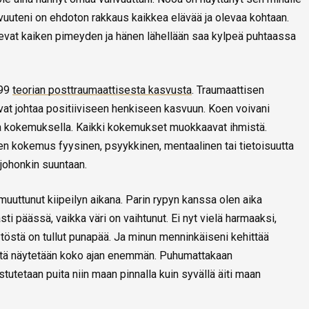
hvuuteni on ehdoton rakkaus kaikkea elävää ja olevaa kohtaan.
evat kaiken pimeyden ja hänen lähellään saa kylpeä puhtaassa
999
teorian posttraumaattisesta kasvusta
. Traumaattisen
vat johtaa positiiviseen henkiseen kasvuun. Koen voivani
lla kokemuksella. Kaikki kokemukset muokkaavat ihmistä.
ten kokemus fyysinen, psyykkinen, mentaalinen tai tietoisuutta
 johonkin suuntaan.
uttunut kiipeilyn aikana. Parin rypyn kanssa olen aika
ti päässä, vaikka väri on vaihtunut. Ei nyt vielä harmaaksi,
tytöstä on tullut punapää. Ja minun menninkäiseni kehittää
eltä näytetään koko ajan enemmän. Puhumattakaan
tetaan puita niin maan pinnalla kuin syvällä äiti maan