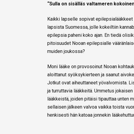
“Sulla on sisälläs valtameren kokoinen
Kaikki lapselle sopivat epilepsialääkkeet
lapsista Suomessa, jolle kokeiltiin kannabi
epilepsia paheni koko ajan. En tiedä olisi
pitoisuudet Nooan epilepsialle vääränlaise
muiden joukossa?
Moni lääke on provosoinut Nooan kohtauks
aloittanut syöksykierteen ja saanut aivokem
Jotkut ovat aiheuttaneet yövalvomista. Lis
ja turruttavia lääkkeitä. Ummetus jokaise
lääkkeistä, joiden pitäisi tipauttaa unten
sellaisen jälkeen valvoa vaikka toista vuor
henkisesti hän katoaa jonnekin lääkehuttuun