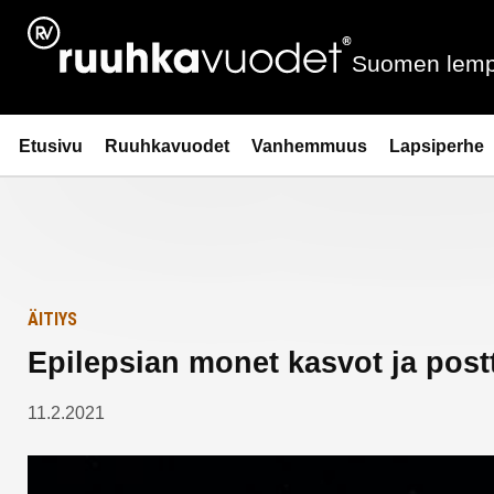
Siirry
Etusivulle
sisältöön
Suomen lemp
Ruuhkavuodet.fi
Etusivu
Ruuhkavuodet
Vanhemmuus
Lapsiperhe
ÄITIYS
Epilepsian monet kasvot ja pos
11.2.2021