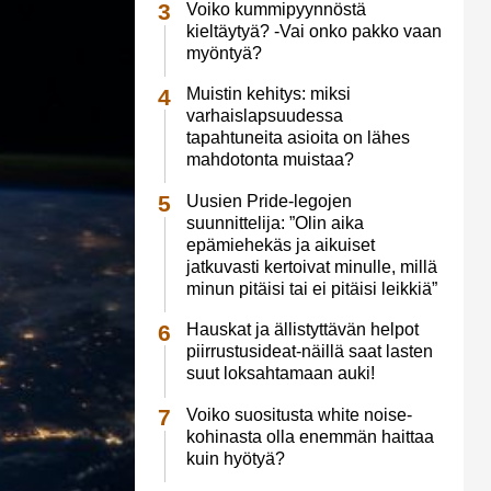
Voiko kummipyynnöstä
kieltäytyä? -Vai onko pakko vaan
myöntyä?
Muistin kehitys: miksi
varhaislapsuudessa
tapahtuneita asioita on lähes
mahdotonta muistaa?
Uusien Pride-legojen
suunnittelija: ”Olin aika
epämiehekäs ja aikuiset
jatkuvasti kertoivat minulle, millä
minun pitäisi tai ei pitäisi leikkiä”
Hauskat ja ällistyttävän helpot
piirrustusideat-näillä saat lasten
suut loksahtamaan auki!
Voiko suositusta white noise-
kohinasta olla enemmän haittaa
kuin hyötyä?