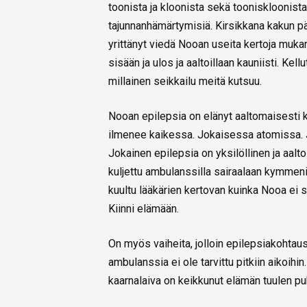
toonista ja kloonista sekä tooniskloonista
tajunnanhämärtymisiä. Kirsikkana kakun pä
yrittänyt viedä Nooan useita kertoja muka
sisään ja ulos ja aaltoillaan kauniisti. Ke
millainen seikkailu meitä kutsuu.
Nooan epilepsia on elänyt aaltomaisesti 
ilmenee kaikessa. Jokaisessa atomissa.
Jokainen epilepsia on yksilöllinen ja aaltoi
kuljettu ambulanssilla sairaalaan kymmeniä
kuultu lääkärien kertovan kuinka Nooa ei se
Kiinni elämään.
On myös vaiheita, jolloin epilepsiakohtau
ambulanssia ei ole tarvittu pitkiin aikoih
kaarnalaiva on keikkunut elämän tuulen pu