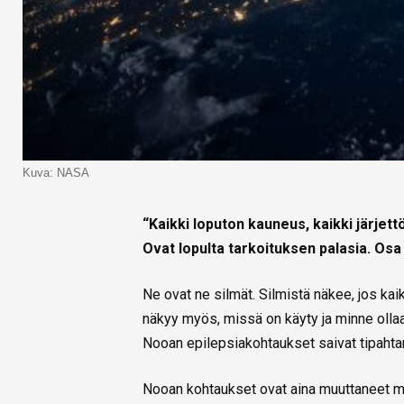
Kuva: NASA
“Kaikki loputon kauneus, kaikki järjet
Ovat lopulta tarkoituksen palasia. Osa 
Ne ovat ne silmät. Silmistä näkee, jos ka
näkyy myös, missä on käyty ja minne ollaan
Nooan epilepsiakohtaukset saivat tipahtam
Nooan kohtaukset ovat aina muuttaneet muo