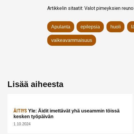
Artikkelin sitaatit: Valot pimeyksien reuno
Apulanta
epilepsia
huoli
l
vaikeavammaisuus
Lisää aiheesta
ÄITIYS
Yle: Äidit imettävät yhä useammin töissä
kesken työpäivän
1.10.2024