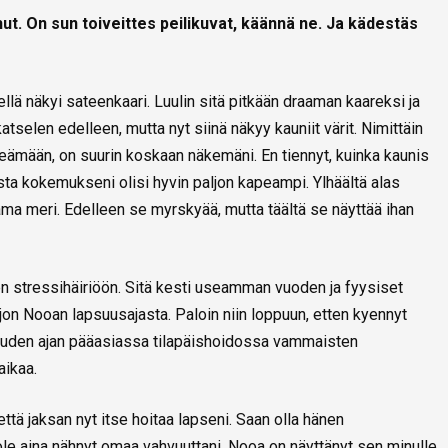
ut. On sun toiveittes peilikuvat, käännä ne. Ja kädestäs
lä näkyi sateenkaari. Luulin sitä pitkään draaman kaareksi ja
katselen edelleen, mutta nyt siinä näkyy kauniit värit. Nimittäin
peämään, on suurin koskaan näkemäni. En tiennyt, kuinka kaunis
ta kokemukseni olisi hyvin paljon kapeampi. Ylhäältä alas
ma meri. Edelleen se myrskyää, mutta täältä se näyttää ihan
en stressihäiriöön. Sitä kesti useamman vuoden ja fyysiset
ljon Nooan lapsuusajasta. Paloin niin loppuun, etten kyennyt
kauden ajan pääasiassa tilapäishoidossa vammaisten
aikaa.
 että jaksan nyt itse hoitaa lapseni. Saan olla hänen
 ole aina nähnyt omaa vahvuuttani. Nooa on näyttänyt sen minulle