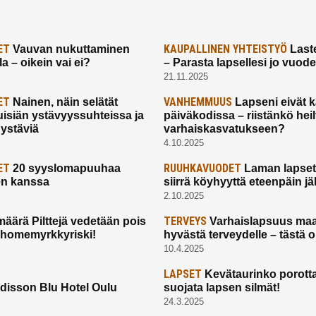
ET
KAUPALLINEN YHTEISTYÖ
Vauvan nukuttaminen
Laste
a – oikein vai ei?
– Parasta lapsellesi jo vuod
21.11.2025
ET
VANHEMMUUS
Nainen, näin selätät
Lapseni eivät 
uisiän ystävyyssuhteissa ja
päiväkodissa – riistänkö hei
 ystäviä
varhaiskasvatukseen?
4.10.2025
ET
RUUHKAVUODET
20 syyslomapuuhaa
Laman lapset,
en kanssa
siirrä köyhyyttä eteenpäin jäl
2.10.2025
TERVEYS
määrä Pilttejä vedetään pois
Varhaislapsuus maa
 homemyrkkyriski!
hyvästä terveydelle – tästä 
10.4.2025
LAPSET
Kevätaurinko porotta
disson Blu Hotel Oulu
suojata lapsen silmät!
24.3.2025