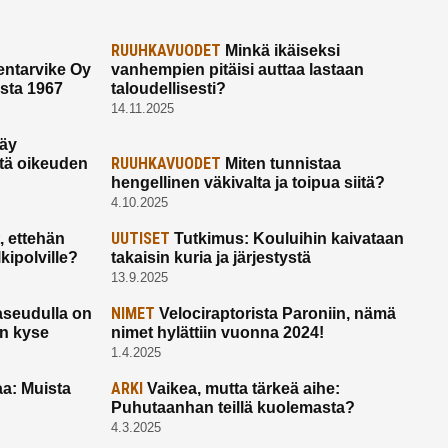
RUUHKAVUODET
Minkä ikäiseksi
ntarvike Oy
vanhempien pitäisi auttaa lastaan
esta 1967
taloudellisesti?
14.11.2025
käy
RUUHKAVUODET
ltä oikeuden
Miten tunnistaa
hengellinen väkivalta ja toipua siitä?
4.10.2025
UUTISET
 ettehän
Tutkimus: Kouluihin kaivataan
kipolville?
takaisin kuria ja järjestystä
13.9.2025
NIMET
seudulla on
Velociraptorista Paroniin, nämä
on kyse
nimet hylättiin vuonna 2024!
1.4.2025
ARKI
a: Muista
Vaikea, mutta tärkeä aihe:
Puhutaanhan teillä kuolemasta?
4.3.2025