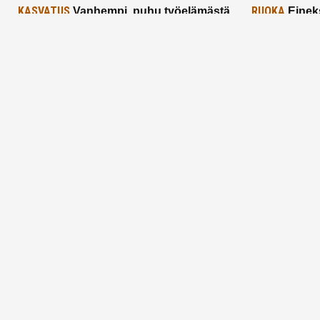
KASVATUS
RUOKA
Vanhempi, puhu työelämästä
Einek
lapselle – mutta mieti sanojasi!
asiat ja saa
25.2.2025
24.2.2025
Aitoa vertaistukea perhearkeen, lempeästi
myötäeläen
Facebook
Instagram
TikTok
X