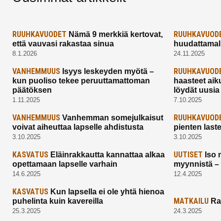
RUUHKAVUODET
RUUHKAVUOD
Nämä 9 merkkiä kertovat,
että vauvasi rakastaa sinua
huudattamall
8.1.2026
24.11.2025
VANHEMMUUS
RUUHKAVUOD
Isyys leskeyden myötä –
kun puoliso tekee peruuttamattoman
haasteet aik
päätöksen
löydät uusia
1.11.2025
7.10.2025
VANHEMMUUS
RUUHKAVUOD
Vanhemman somejulkaisut
voivat aiheuttaa lapselle ahdistusta
pienten last
3.10.2025
3.10.2025
KASVATUS
UUTISET
Eläinrakkautta kannattaa alkaa
Iso 
opettamaan lapselle varhain
myynnistä –
14.6.2025
12.4.2025
KASVATUS
Kun lapsella ei ole yhtä hienoa
MATKAILU
puhelinta kuin kavereilla
Ra
25.3.2025
24.3.2025