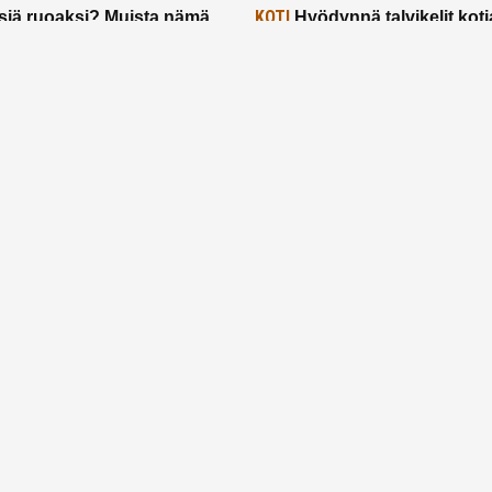
KOTI
siä ruoaksi? Muista nämä
Hyödynnä talvikelit koti
t paremman aterian
– 2 näppärää vinkkiä!
24.2.2025
Etusivu
Meistä
Ruuhkavuodet
Lapsiperhe
Vanhemmuus
Tietosuojalauseke
© 2026 Ruuhkavuodet.fi. Kaikki oikeudet pidätetään.