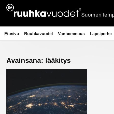
Siirry
sisältöön
Suomen lemp
Ruuhkavuodet.fi
Etusivu
Ruuhkavuodet
Vanhemmuus
Lapsiperhe
Avainsana:
lääkitys