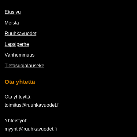
Etusivu
Meistä
Ruuhkavuodet
Lapsiperhe
Vanhemmuus
Tietosuojalauseke
Ota yhtettä
Ota yhteyttä:
toimitus@ruuhkavuodet.fi
Yhteistyöt:
myynti@ruuhkavuodet.fi