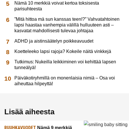
Nämä 10 merkkiä voivat kertoa toksisesta
parisuhteesta
”Mitä hittoa mä sun kanssas teen!?” Vahvatahtoinen
lapsi haastaa vanhempia välillä hulluuteen asti –
kasvatat mahdollisesti tulevaa johtajaa
ADHD ja aistinsäätelyn poikkeavuudet
Koetteleeko lapsi rajoja? Kokeile näitä vinkkejä
Tutkimus: Nukeilla leikkiminen voi kehittää lapsen
tunneälyä!
Päiväkotiryhmillä on monenlaisia nimiä – Osa voi
aiheuttaa hilpeyttä!
Lisää aiheesta
RUUHKAVUODET
Nämä 9 merkkiä