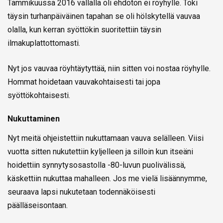
Tammikuussa 2016 vallalla oli ehdoton ei röyhylle. Toki
täysin turhanpäiväinen tapahan se oli hölskytellä vauvaa
olalla, kun kerran syöttökin suoritettiin täysin
ilmakuplattottomasti.
Nyt jos vauvaa röyhtäytyttää, niin sitten voi nostaa röyhylle.
Hommat hoidetaan vauvakohtaisesti tai jopa
syöttökohtaisesti.
Nukuttaminen
Nyt meitä ohjeistettiin nukuttamaan vauva selälleen. Viisi
vuotta sitten nukutettiin kyljelleen ja silloin kun itseäni
hoidettiin synnytysosastolla -80-luvun puolivälissä,
käskettiin nukuttaa mahalleen. Jos me vielä lisäännymme,
seuraava lapsi nukutetaan todennäköisesti
päälläseisontaan.