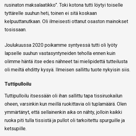
rusinaton maksalaatikko”. Toki kotona tutti löytyi toiselle
tyttärelle suuhun heti, toinen ei sitä koskaan
kelpuuttanutkaan. Oli ilmeisesti ottanut osaston mainokset
tosissaan.
Joulukuussa 2020 poikamme syntyessä tutti oli lyöty
lapselle suuhun vastasyntyneiden teholla ennen kuin
olimme häntä itse edes nähneet tai mielipidettä tutteilusta
oli meiltä ehditty kysyä. Ilmeisen sallittu tuote nykyisin siis.
Tuttipulloilu
Tuttipulloilu itsessään oli ihan sallittu tapa tissiruokailun
oheen, varsinkin kun meillä ruokittavia oli tuplamäärä. Olen
ymmärtänyt, että sellainenkin aika on nähty, jolloin kaikki
ruoka piti tulla tissistä ja pullot oli tarkoitettu spurguille ja
ketsupille.