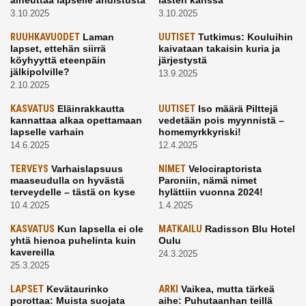
aiheuttaa lapselle ahdistusta
lasten kanssa
3.10.2025
3.10.2025
RUUHKAVUODET
Laman
UUTISET
Tutkimus: Kouluihin
lapset, ettehän siirrä
kaivataan takaisin kuria ja
köyhyyttä eteenpäin
järjestystä
jälkipolville?
13.9.2025
2.10.2025
KASVATUS
Eläinrakkautta
UUTISET
Iso määrä Pilttejä
kannattaa alkaa opettamaan
vedetään pois myynnistä –
lapselle varhain
homemyrkkyriski!
14.6.2025
12.4.2025
TERVEYS
Varhaislapsuus
NIMET
Velociraptorista
maaseudulla on hyvästä
Paroniin, nämä nimet
terveydelle – tästä on kyse
hylättiin vuonna 2024!
10.4.2025
1.4.2025
KASVATUS
Kun lapsella ei ole
MATKAILU
Radisson Blu Hotel
yhtä hienoa puhelinta kuin
Oulu
kavereilla
24.3.2025
25.3.2025
LAPSET
Kevätaurinko
ARKI
Vaikea, mutta tärkeä
porottaa: Muista suojata
aihe: Puhutaanhan teillä