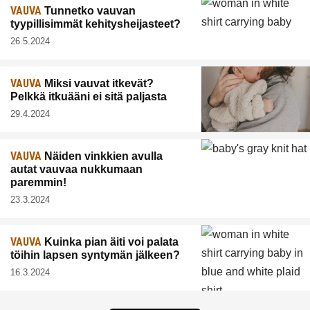
VAUVA
Tunnetko vauvan
tyypillisimmät kehitysheijasteet?
26.5.2024
VAUVA
Miksi vauvat itkevät?
Pelkkä itkuääni ei sitä paljasta
29.4.2024
VAUVA
Näiden vinkkien avulla
autat vauvaa nukkumaan
paremmin!
23.3.2024
VAUVA
Kuinka pian äiti voi palata
töihin lapsen syntymän jälkeen?
16.3.2024