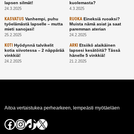
lapsen silmät!
kuolemasta?
24.3.2025
4.3.2025
KASVATUS
Vanhempi, puhu
RUOKA
Eineksiä ruoaksi?
työelämästä lapselle – mutta
Muista nämä asiat ja saat
mieti sanojasi!
paremman aterian
25.2.2025
24.2.2025
KOTI
Hyödynnä talvikelit
ARKI
Etsiikö alaikäinen
kotia siivotessa – 2 näppärää
lapsesi kesätöitä? Tässä
vinkkiä!
hänelle 5 vinkkiä!
24.2.2025
21.2.2025
Aitoa vertaistukea perhearkeen, lempeästi myötäeläen
Facebook
Instagram
TikTok
X