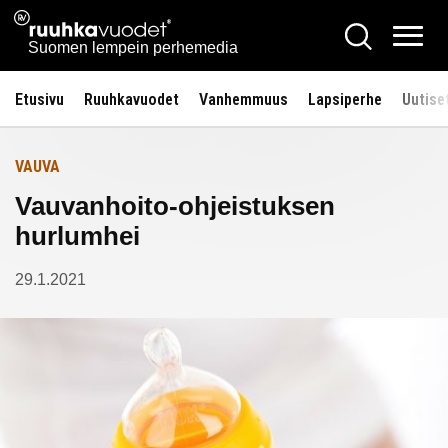
Siirry
Ruuhkavuodet.fi
Hae
Etusivulle
sisältöön
Vali
Suomen lempein perhemedia
Etusivu
Ruuhkavuodet
Vanhemmuus
Lapsiperhe
Uutise
VAUVA
Vauvanhoito-ohjeistuksen
hurlumhei
29.1.2021