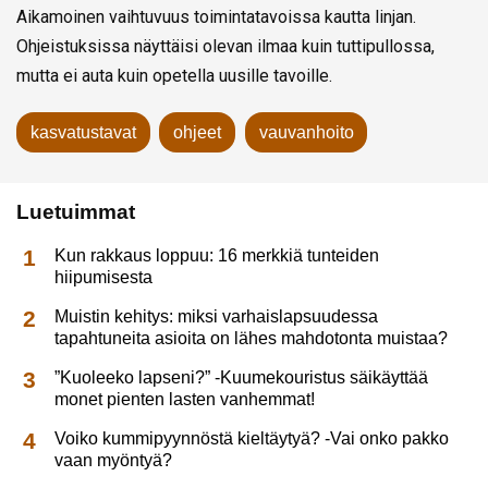
Aikamoinen vaihtuvuus toimintatavoissa kautta linjan.
Ohjeistuksissa näyttäisi olevan ilmaa kuin tuttipullossa,
mutta ei auta kuin opetella uusille tavoille.
kasvatustavat
ohjeet
vauvanhoito
Luetuimmat
Kun rakkaus loppuu: 16 merkkiä tunteiden
hiipumisesta
Muistin kehitys: miksi varhaislapsuudessa
tapahtuneita asioita on lähes mahdotonta muistaa?
”Kuoleeko lapseni?” -Kuumekouristus säikäyttää
monet pienten lasten vanhemmat!
Voiko kummipyynnöstä kieltäytyä? -Vai onko pakko
vaan myöntyä?