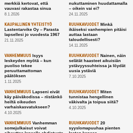
merkkiä kertovat, että
nukuttaminen huudattamalla
vauvasi rakastaa sinua
– oikein vai ei?
8.1.2026
24.11.2025
KAUPALLINEN YHTEISTYÖ
RUUHKAVUODET
Minkä
Lastentarvike Oy – Parasta
ikäiseksi vanhempien pitäisi
lapsellesi jo vuodesta 1967
auttaa lastaan
taloudellisesti?
21.11.2025
14.11.2025
VANHEMMUUS
Isyys
RUUHKAVUODET
Nainen, näin
leskeyden myötä – kun
selätät haasteet aikuisiän
puoliso tekee
ystävyyssuhteissa ja löydät
peruuttamattoman
uusia ystäviä
päätöksen
7.10.2025
1.11.2025
VANHEMMUUS
Lapseni eivät
RUUHKAVUODET
Miten
käy päiväkodissa – riistänkö
tunnistaa hengellinen
heiltä oikeuden
väkivalta ja toipua siitä?
varhaiskasvatukseen?
4.10.2025
4.10.2025
VANHEMMUUS
Vanhemman
RUUHKAVUODET
20
somejulkaisut voivat
syyslomapuuhaa pienten