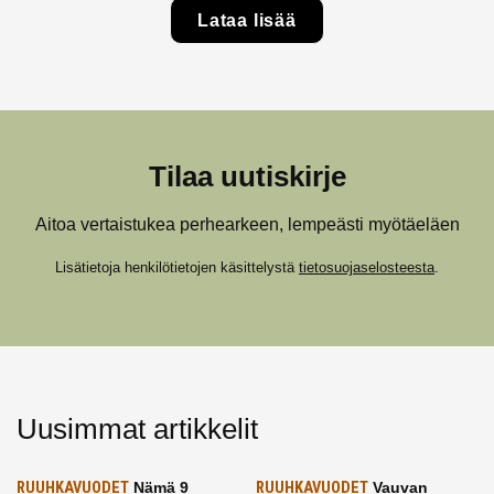
Lataa lisää
Tilaa uutiskirje
Aitoa vertaistukea perhearkeen, lempeästi myötäeläen
Lisätietoja henkilötietojen käsittelystä
tietosuojaselosteesta
.
Uusimmat artikkelit
RUUHKAVUODET
Nämä 9
RUUHKAVUODET
Vauvan