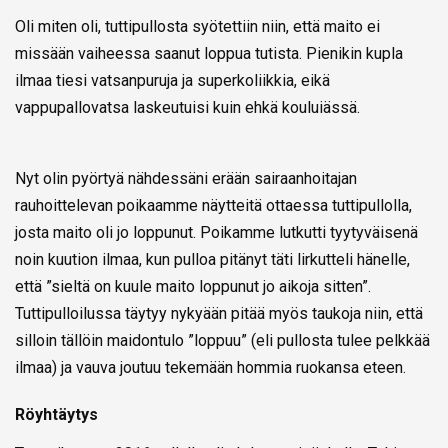
Oli miten oli, tuttipullosta syötettiin niin, että maito ei
missään vaiheessa saanut loppua tutista. Pienikin kupla
ilmaa tiesi vatsanpuruja ja superkoliikkia, eikä
vappupallovatsa laskeutuisi kuin ehkä kouluiässä.
Nyt olin pyörtyä nähdessäni erään sairaanhoitajan
rauhoittelevan poikaamme näytteitä ottaessa tuttipullolla,
josta maito oli jo loppunut. Poikamme lutkutti tyytyväisenä
noin kuution ilmaa, kun pulloa pitänyt täti lirkutteli hänelle,
että ”sieltä on kuule maito loppunut jo aikoja sitten”.
Tuttipulloilussa täytyy nykyään pitää myös taukoja niin, että
silloin tällöin maidontulo ”loppuu” (eli pullosta tulee pelkkää
ilmaa) ja vauva joutuu tekemään hommia ruokansa eteen.
Röyhtäytys