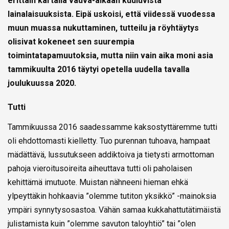
erittäin kartalla vauva-aikaan kuuluvista
lainalaisuuksista. Eipä uskoisi, että viidessä vuodessa
muun muassa nukuttaminen, tutteilu ja röyhtäytys
olisivat kokeneet sen suurempia
toimintatapamuutoksia, mutta niin vain aika moni asia
tammikuulta 2016 täytyi opetella uudella tavalla
joulukuussa 2020.
Tutti
Tammikuussa 2016 saadessamme kaksostyttäremme tutti
oli ehdottomasti kielletty. Tuo purennan tuhoava, hampaat
mädättävä, lussutukseen addiktoiva ja tietysti armottoman
pahoja vieroitusoireita aiheuttava tutti oli paholaisen
kehittämä imutuote. Muistan nähneeni hieman ehkä
ylpeyttäkin hohkaavia ”olemme tutiton yksikkö” -mainoksia
ympäri synnytysosastoa. Vähän samaa kukkahattutätimäistä
julistamista kuin ”olemme savuton taloyhtiö” tai ”olen