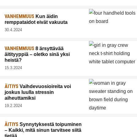
VANHEMMUUS
Kun äidin
remppataidot eivät vakuuta
30.4.2024
VANHEMMUUS
8 ärsyttävää
äitityyppiä – oletko sinä yksi
heistä?
15.3.2024
ÄITIYS
Vaihdevuosioireita voi
joskus luulla stressin
aiheuttamiksi
19.2.2024
ÄITIYS
Synnytyksestä toipuminen
– Kaikki, mitä sinun tarvitsee siitä
tietää