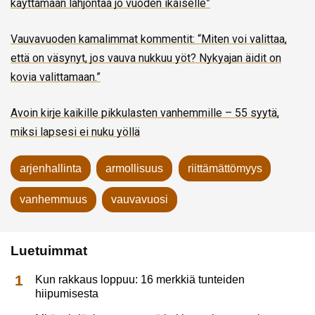
käyttämään lahjontaa jo vuoden ikäiselle”
Vauvavuoden kamalimmat kommentit: “Miten voi valittaa,
että on väsynyt, jos vauva nukkuu yöt? Nykyajan äidit on
kovia valittamaan.”
Avoin kirje kaikille pikkulasten vanhemmille – 55 syytä,
miksi lapsesi ei nuku yöllä
arjenhallinta
armollisuus
riittämättömyys
vanhemmuus
vauvavuosi
Luetuimmat
Kun rakkaus loppuu: 16 merkkiä tunteiden
hiipumisesta