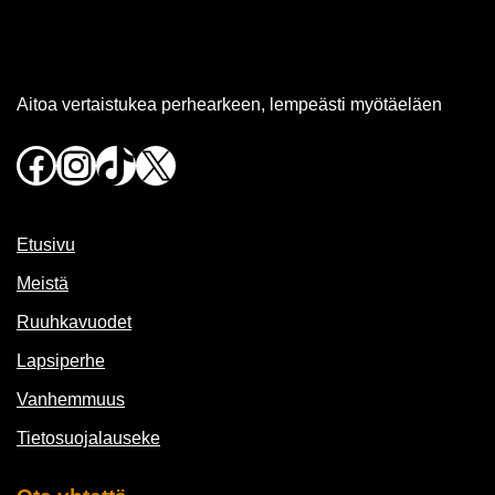
Aitoa vertaistukea perhearkeen, lempeästi myötäeläen
Facebook
Instagram
TikTok
X
Etusivu
Meistä
Ruuhkavuodet
Lapsiperhe
Vanhemmuus
Tietosuojalauseke