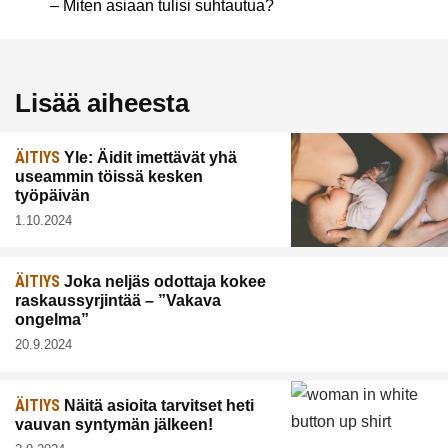
– Miten asiaan tulisi suhtautua?
Lisää aiheesta
ÄITIYS
Yle: Äidit imettävät yhä
useammin töissä kesken
työpäivän
1.10.2024
ÄITIYS
Joka neljäs odottaja kokee
raskaussyrjintää – ”Vakava
ongelma”
20.9.2024
ÄITIYS
Näitä asioita tarvitset heti
vauvan syntymän jälkeen!