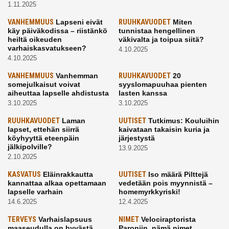
1.11.2025
VANHEMMUUS
Lapseni eivät
RUUHKAVUODET
Miten
käy päiväkodissa – riistänkö
tunnistaa hengellinen
heiltä oikeuden
väkivalta ja toipua siitä?
varhaiskasvatukseen?
4.10.2025
4.10.2025
VANHEMMUUS
Vanhemman
RUUHKAVUODET
20
somejulkaisut voivat
syyslomapuuhaa pienten
aiheuttaa lapselle ahdistusta
lasten kanssa
3.10.2025
3.10.2025
RUUHKAVUODET
Laman
UUTISET
Tutkimus: Kouluihin
lapset, ettehän siirrä
kaivataan takaisin kuria ja
köyhyyttä eteenpäin
järjestystä
jälkipolville?
13.9.2025
2.10.2025
KASVATUS
Eläinrakkautta
UUTISET
Iso määrä Pilttejä
kannattaa alkaa opettamaan
vedetään pois myynnistä –
lapselle varhain
homemyrkkyriski!
14.6.2025
12.4.2025
TERVEYS
Varhaislapsuus
NIMET
Velociraptorista
maaseudulla on hyvästä
Paroniin, nämä nimet