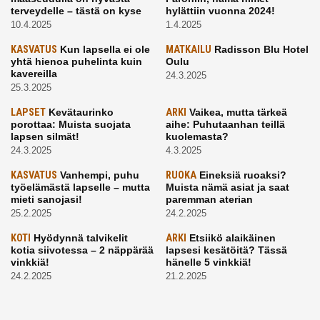
terveydelle – tästä on kyse
hylättiin vuonna 2024!
10.4.2025
1.4.2025
KASVATUS
Kun lapsella ei ole
MATKAILU
Radisson Blu Hotel
yhtä hienoa puhelinta kuin
Oulu
kavereilla
24.3.2025
25.3.2025
LAPSET
Kevätaurinko
ARKI
Vaikea, mutta tärkeä
porottaa: Muista suojata
aihe: Puhutaanhan teillä
lapsen silmät!
kuolemasta?
24.3.2025
4.3.2025
KASVATUS
Vanhempi, puhu
RUOKA
Eineksiä ruoaksi?
työelämästä lapselle – mutta
Muista nämä asiat ja saat
mieti sanojasi!
paremman aterian
25.2.2025
24.2.2025
KOTI
Hyödynnä talvikelit
ARKI
Etsiikö alaikäinen
kotia siivotessa – 2 näppärää
lapsesi kesätöitä? Tässä
vinkkiä!
hänelle 5 vinkkiä!
24.2.2025
21.2.2025