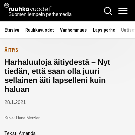
Siirry
Ruuhkavuodet.fi
Hae
Etusivulle
sisältöön
Vali
Suomen lempein perhemedia
Etusivu
Ruuhkavuodet
Vanhemmuus
Lapsiperhe
Uutise
ÄITIYS
Harhaluuloja äitiydestä – Nyt
tiedän, että saan olla juuri
sellainen äiti lapselleni kuin
haluan
28.1.2021
Kuva: Liane Metzler
Teksti
Amanda