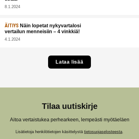
8.1.2024
ÄITIYS
Näin lopetat nykyvartalosi
vertailun menneisiin – 4 vinkkiä!
4.1.2024
Lataa lisää
Tilaa uutiskirje
Aitoa vertaistukea perhearkeen, lempeästi myötäeläen
Lisätietoja henkilötietojen käsittelystä
tietosuojaselosteesta
.