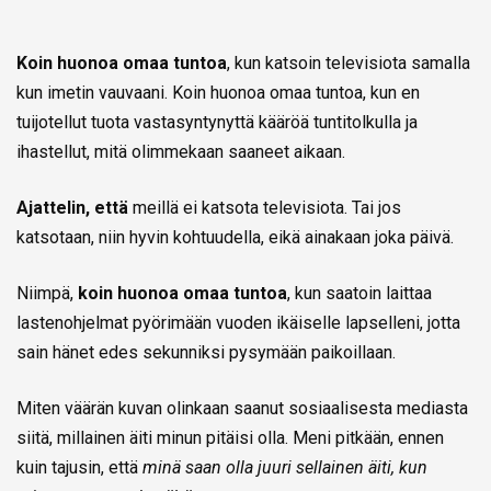
Koin huonoa omaa tuntoa
, kun katsoin televisiota samalla
kun imetin vauvaani. Koin huonoa omaa tuntoa, kun en
tuijotellut tuota vastasyntynyttä kääröä tuntitolkulla ja
ihastellut, mitä olimmekaan saaneet aikaan.
Ajattelin, että
meillä ei katsota televisiota. Tai jos
katsotaan, niin hyvin kohtuudella, eikä ainakaan joka päivä.
Niimpä,
koin huonoa omaa tuntoa
, kun saatoin laittaa
lastenohjelmat pyörimään vuoden ikäiselle lapselleni, jotta
sain hänet edes sekunniksi pysymään paikoillaan.
Miten väärän kuvan olinkaan saanut sosiaalisesta mediasta
siitä, millainen äiti minun pitäisi olla. Meni pitkään, ennen
kuin tajusin, että
minä saan olla juuri sellainen äiti, kun