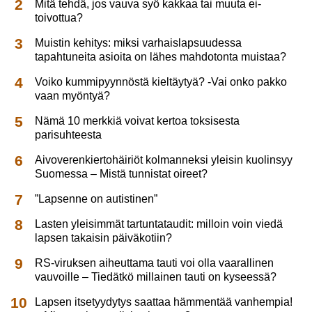
Mitä tehdä, jos vauva syö kakkaa tai muuta ei-
toivottua?
Muistin kehitys: miksi varhaislapsuudessa
tapahtuneita asioita on lähes mahdotonta muistaa?
Voiko kummipyynnöstä kieltäytyä? -Vai onko pakko
vaan myöntyä?
Nämä 10 merkkiä voivat kertoa toksisesta
parisuhteesta
Aivoverenkiertohäiriöt kolmanneksi yleisin kuolinsyy
Suomessa – Mistä tunnistat oireet?
”Lapsenne on autistinen”
Lasten yleisimmät tartuntataudit: milloin voin viedä
lapsen takaisin päiväkotiin?
RS-viruksen aiheuttama tauti voi olla vaarallinen
vauvoille – Tiedätkö millainen tauti on kyseessä?
Lapsen itsetyydytys saattaa hämmentää vanhempia!