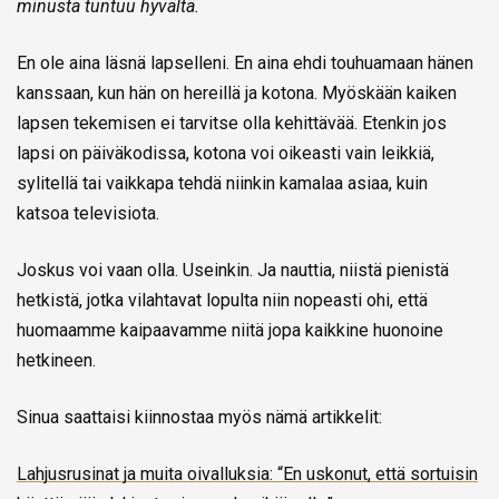
minusta tuntuu hyvältä.
En ole aina läsnä lapselleni. En aina ehdi touhuamaan hänen
kanssaan, kun hän on hereillä ja kotona. Myöskään kaiken
lapsen tekemisen ei tarvitse olla kehittävää. Etenkin jos
lapsi on päiväkodissa, kotona voi oikeasti vain leikkiä,
sylitellä tai vaikkapa tehdä niinkin kamalaa asiaa, kuin
katsoa televisiota.
Joskus voi vaan olla. Useinkin. Ja nauttia, niistä pienistä
hetkistä, jotka vilahtavat lopulta niin nopeasti ohi, että
huomaamme kaipaavamme niitä jopa kaikkine huonoine
hetkineen.
Sinua saattaisi kiinnostaa myös nämä artikkelit:
Lahjusrusinat ja muita oivalluksia: “En uskonut, että sortuisin