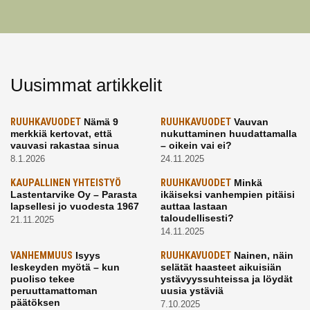
Uusimmat artikkelit
RUUHKAVUODET
Nämä 9
RUUHKAVUODET
Vauvan
merkkiä kertovat, että
nukuttaminen huudattamalla
vauvasi rakastaa sinua
– oikein vai ei?
8.1.2026
24.11.2025
KAUPALLINEN YHTEISTYÖ
RUUHKAVUODET
Minkä
Lastentarvike Oy – Parasta
ikäiseksi vanhempien pitäisi
lapsellesi jo vuodesta 1967
auttaa lastaan
taloudellisesti?
21.11.2025
14.11.2025
VANHEMMUUS
Isyys
RUUHKAVUODET
Nainen, näin
leskeyden myötä – kun
selätät haasteet aikuisiän
puoliso tekee
ystävyyssuhteissa ja löydät
peruuttamattoman
uusia ystäviä
päätöksen
7.10.2025