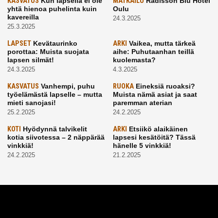
KASVATUS
Kun lapsella ei ole
MATKAILU
Radisson Blu Hotel
yhtä hienoa puhelinta kuin
Oulu
kavereilla
24.3.2025
25.3.2025
LAPSET
Kevätaurinko
ARKI
Vaikea, mutta tärkeä
porottaa: Muista suojata
aihe: Puhutaanhan teillä
lapsen silmät!
kuolemasta?
24.3.2025
4.3.2025
KASVATUS
Vanhempi, puhu
RUOKA
Eineksiä ruoaksi?
työelämästä lapselle – mutta
Muista nämä asiat ja saat
mieti sanojasi!
paremman aterian
25.2.2025
24.2.2025
KOTI
Hyödynnä talvikelit
ARKI
Etsiikö alaikäinen
kotia siivotessa – 2 näppärää
lapsesi kesätöitä? Tässä
vinkkiä!
hänelle 5 vinkkiä!
24.2.2025
21.2.2025