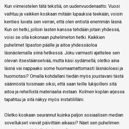
Kun viimeistelen tätä tekstiä, on uudenvuodenaatto. Vuosi
vaihtuu ja vaikken koskaan mitään lupauksia teekään, voisin
kenties luvata sen verran, että olen entistä enemmän läsnä.
Kun on hetki, jolloin lasten kanssa tehdään jotain yhdessä,
voisi se olla kokonaan puhelimeton hetki. Kaikkien
puhelimet lipaston päälle ja aitoa yhdessäoloa
läsnäolemalla siinä hetkessä. Joku varmasti ajattelee sen
olevan itsestäänselvää, mutta käsi sydämellä; oletko aina
läsnä vai nappaako some huomaamattomasti läsnäoloasi ja
huomiotasi? Omalla kohdallani tiedän myös joustavani tästä
säännöstä toisinaan siksi, että saan teille lukijoilleni sitä
aitoa ja rehellistä materiaalia instaan. Kolmen koplan arjessa
tapahtuu ja sitä näkyy myös instatililläni.
Oletko koskaan seurannut kuinka paljon sosiaalisen median
sovellukset vievät päivittäin aikaasi? Näet sen puhelimen