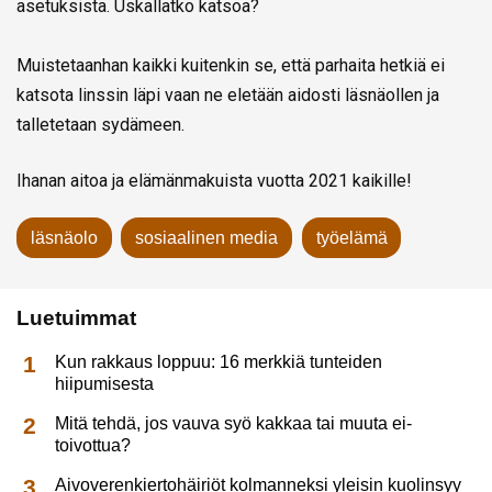
asetuksista. Uskallatko katsoa?
Muistetaanhan kaikki kuitenkin se, että parhaita hetkiä ei
katsota linssin läpi vaan ne eletään aidosti läsnäollen ja
talletetaan sydämeen.
Ihanan aitoa ja elämänmakuista vuotta 2021 kaikille!
läsnäolo
sosiaalinen media
työelämä
Luetuimmat
Kun rakkaus loppuu: 16 merkkiä tunteiden
hiipumisesta
Mitä tehdä, jos vauva syö kakkaa tai muuta ei-
toivottua?
Aivoverenkiertohäiriöt kolmanneksi yleisin kuolinsyy