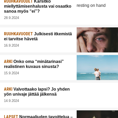
RUUHKAVUODET
Kärsitkö
miellyttämisenhalusta vai osaatko
sanoa myös “ei”?
28.9.2024
RUUHKAVUODET
Julkisesti itkemistä
ei tarvitse hävetä
16.9.2024
ARKI
Onko oma “minätarinasi”
realistinen kuvaus sinusta?
15.9.2024
ARKI
Valvottaako lapsi? Jo yhden
yön univaje jättää jälkensä
14.9.2024
LAPSET
Normaaliuden tavoittelua –