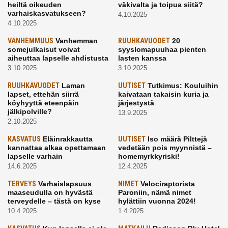
heiltä oikeuden
väkivalta ja toipua siitä?
varhaiskasvatukseen?
4.10.2025
4.10.2025
VANHEMMUUS
Vanhemman
RUUHKAVUODET
20
somejulkaisut voivat
syyslomapuuhaa pienten
aiheuttaa lapselle ahdistusta
lasten kanssa
3.10.2025
3.10.2025
RUUHKAVUODET
Laman
UUTISET
Tutkimus: Kouluihin
lapset, ettehän siirrä
kaivataan takaisin kuria ja
köyhyyttä eteenpäin
järjestystä
jälkipolville?
13.9.2025
2.10.2025
KASVATUS
Eläinrakkautta
UUTISET
Iso määrä Pilttejä
kannattaa alkaa opettamaan
vedetään pois myynnistä –
lapselle varhain
homemyrkkyriski!
14.6.2025
12.4.2025
TERVEYS
Varhaislapsuus
NIMET
Velociraptorista
maaseudulla on hyvästä
Paroniin, nämä nimet
terveydelle – tästä on kyse
hylättiin vuonna 2024!
10.4.2025
1.4.2025