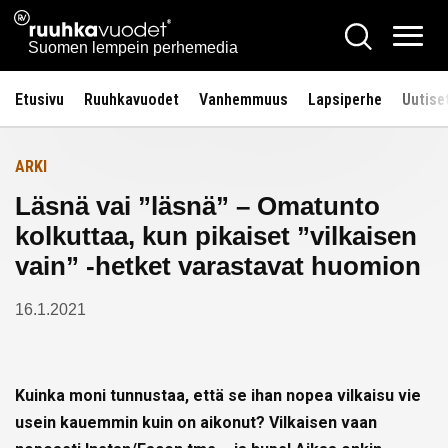
Siirry
Ruuhkavuodet.fi
Hae
Etusivulle
sisältöön
Vali
Suomen lempein perhemedia
Etusivu
Ruuhkavuodet
Vanhemmuus
Lapsiperhe
Uutise
ARKI
Läsnä vai ”läsnä” – Omatunto
kolkuttaa, kun pikaiset ”vilkaisen
vain” -hetket varastavat huomion
16.1.2021
Kuinka moni tunnustaa, että se ihan nopea vilkaisu vie
usein kauemmin kuin on aikonut? Vilkaisen vaan