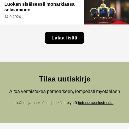
Luokan sisäisessä monarkiassa
selviäminen
14.9.2024
Lataa lisää
Tilaa uutiskirje
Aitoa vertaistukea perhearkeen, lempeästi myötäeläen
Lisätietoja henkilötietojen käsittelystä
tietosuojaselosteesta
.