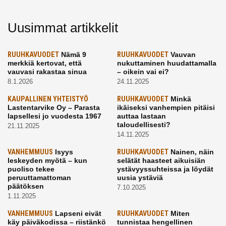
Uusimmat artikkelit
RUUHKAVUODET
Nämä 9
RUUHKAVUODET
Vauvan
merkkiä kertovat, että
nukuttaminen huudattamalla
vauvasi rakastaa sinua
– oikein vai ei?
8.1.2026
24.11.2025
KAUPALLINEN YHTEISTYÖ
RUUHKAVUODET
Minkä
Lastentarvike Oy – Parasta
ikäiseksi vanhempien pitäisi
lapsellesi jo vuodesta 1967
auttaa lastaan
taloudellisesti?
21.11.2025
14.11.2025
VANHEMMUUS
Isyys
RUUHKAVUODET
Nainen, näin
leskeyden myötä – kun
selätät haasteet aikuisiän
puoliso tekee
ystävyyssuhteissa ja löydät
peruuttamattoman
uusia ystäviä
päätöksen
7.10.2025
1.11.2025
VANHEMMUUS
Lapseni eivät
RUUHKAVUODET
Miten
käy päiväkodissa – riistänkö
tunnistaa hengellinen