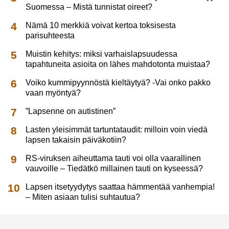
Suomessa – Mistä tunnistat oireet?
Nämä 10 merkkiä voivat kertoa toksisesta
parisuhteesta
Muistin kehitys: miksi varhaislapsuudessa
tapahtuneita asioita on lähes mahdotonta muistaa?
Voiko kummipyynnöstä kieltäytyä? -Vai onko pakko
vaan myöntyä?
”Lapsenne on autistinen”
Lasten yleisimmät tartuntataudit: milloin voin viedä
lapsen takaisin päiväkotiin?
RS-viruksen aiheuttama tauti voi olla vaarallinen
vauvoille – Tiedätkö millainen tauti on kyseessä?
Lapsen itsetyydytys saattaa hämmentää vanhempia!
– Miten asiaan tulisi suhtautua?