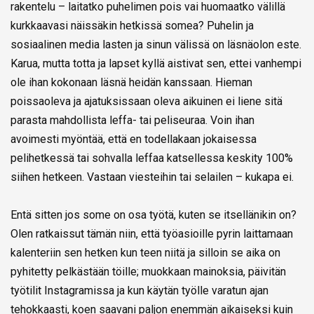
rakentelu – laitatko puhelimen pois vai huomaatko välillä
kurkkaavasi näissäkin hetkissä somea? Puhelin ja
sosiaalinen media lasten ja sinun välissä on läsnäolon este.
Karua, mutta totta ja lapset kyllä aistivat sen, ettei vanhempi
ole ihan kokonaan läsnä heidän kanssaan. Hieman
poissaoleva ja ajatuksissaan oleva aikuinen ei liene sitä
parasta mahdollista leffa- tai peliseuraa. Voin ihan
avoimesti myöntää, että en todellakaan jokaisessa
pelihetkessä tai sohvalla leffaa katsellessa keskity 100%
siihen hetkeen. Vastaan viesteihin tai selailen – kukapa ei.
Entä sitten jos some on osa työtä, kuten se itsellänikin on?
Olen ratkaissut tämän niin, että työasioille pyrin laittamaan
kalenteriin sen hetken kun teen niitä ja silloin se aika on
pyhitetty pelkästään töille; muokkaan mainoksia, päivitän
työtilit Instagramissa ja kun käytän työlle varatun ajan
tehokkaasti, koen saavani paljon enemmän aikaiseksi kuin