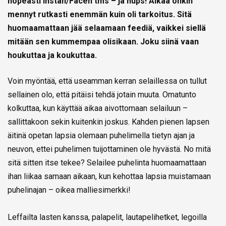
nopeasti Instan/Facen tms – ja hups! Aikaa onkin
mennyt rutkasti enemmän kuin oli tarkoitus. Sitä
huomaamattaan jää selaamaan feediä, vaikkei siellä
mitään sen kummempaa olisikaan. Joku siinä vaan
houkuttaa ja koukuttaa.
Voin myöntää, että useamman kerran selaillessa on tullut
sellainen olo, että pitäisi tehdä jotain muuta. Omatunto
kolkuttaa, kun käyttää aikaa aivottomaan selailuun –
sallittakoon sekin kuitenkin joskus. Kahden pienen lapsen
äitinä opetan lapsia olemaan puhelimella tietyn ajan ja
neuvon, ettei puhelimen tuijottaminen ole hyvästä. No mitä
sitä sitten itse tekee? Selailee puhelinta huomaamattaan
ihan liikaa samaan aikaan, kun kehottaa lapsia muistamaan
puhelinajan – oikea malliesimerkki!
Leffailta lasten kanssa, palapelit, lautapelihetket, legoilla