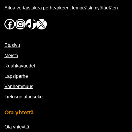
Aitoa vertaistukea perhearkeen, lempeästi myötäeläen
Facebook
Instagram
TikTok
X
Etusivu
Meistä
Ruuhkavuodet
Lapsiperhe
Vanhemmuus
Tietosuojalauseke
Ota yhtettä
Ota yhteyttä: