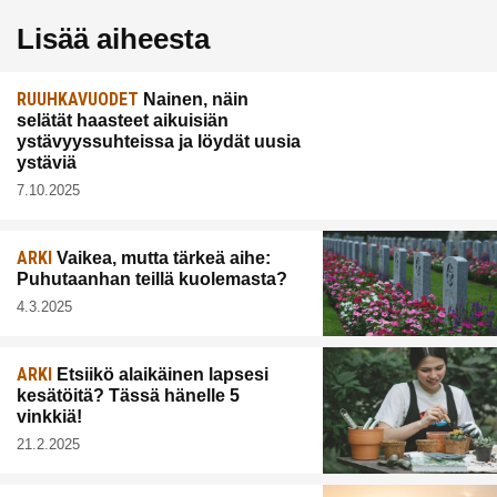
Lisää aiheesta
RUUHKAVUODET
Nainen, näin
selätät haasteet aikuisiän
ystävyyssuhteissa ja löydät uusia
ystäviä
7.10.2025
ARKI
Vaikea, mutta tärkeä aihe:
Puhutaanhan teillä kuolemasta?
4.3.2025
ARKI
Etsiikö alaikäinen lapsesi
kesätöitä? Tässä hänelle 5
vinkkiä!
21.2.2025