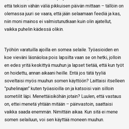
että tekisin vähän väliä pikkuisen päivän mittaan – tällöin on
olemassa juuri se vaara, että jään selaamaan feediä ja kas,
niin moni mainos ei valmistunutkaan kuin olin ajatellut,
vaikka puhelin kädessä olikin.
Työhön varatuilla ajoilla en somea selaile. Työasioiden en
koe vieväni läsnäoloa pois lapsilta vaan se on hetki, jolloin
en edes yritä keskittyä muuhun ja lapset tietää, että kun työt
on hoidettu, annan aikaani heille. Entä jos tätä tyyliä
soveltaisi myös muuhun somen käyttöön? Laittaisi itselleen
”puhelinajan” kuten työasioilla on ja katsoisi vain silloin
sometilit läpi. Menettäisiköhän jotain? Luulen, että vastaus
on, ettei menetä yhtään mitään – päinvastoin, saattaisi
vaikka saada enemmän. Nimittäin aikaa. Kun sitä ei mene
somen selailuun, voi sen käyttää moneen muuhun.