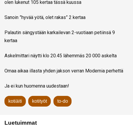
olen lukenut 105 kertaa tässä kuussa
Sanoin ”hyvää yötä, olet rakas” 2 kertaa
Palautin sängystään karkailevan 2-vuotiaan petiinsä 9
kertaa
Askelmittari näytti klo 20.45 lähemmäs 20 000 askelta
Omaa aikaa illasta yhden jakson verran Modernia perhettä
Ja ei kun huomenna uudestaan!
kotiäiti
kotityöt
to-do
Luetuimmat