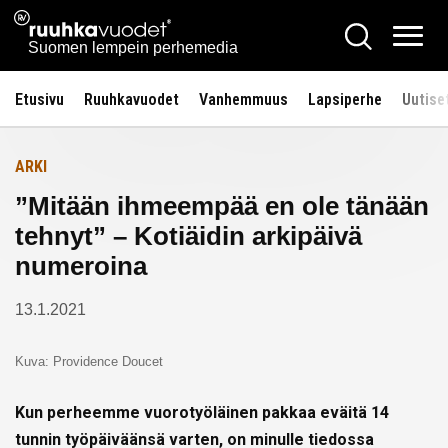
Siirry
Ruuhkavuodet.fi
Hae
Etusivulle
sisältöön
Vali
Suomen lempein perhemedia
Etusivu
Ruuhkavuodet
Vanhemmuus
Lapsiperhe
Uutise
ARKI
”Mitään ihmeempää en ole tänään
tehnyt” – Kotiäidin arkipäivä
numeroina
13.1.2021
Kuva: Providence Doucet
Kun perheemme vuorotyöläinen pakkaa eväitä 14
tunnin työpäiväänsä varten, on minulle tiedossa