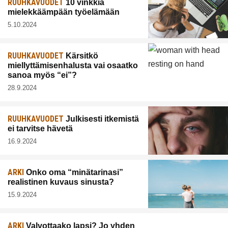
RUUHKAVUODET
10 vinkkiä
mielekkäämpään työelämään
5.10.2024
RUUHKAVUODET
Kärsitkö
miellyttämisenhalusta vai osaatko
sanoa myös “ei”?
28.9.2024
RUUHKAVUODET
Julkisesti itkemistä
ei tarvitse hävetä
16.9.2024
ARKI
Onko oma “minätarinasi”
realistinen kuvaus sinusta?
15.9.2024
ARKI
Valvottaako lapsi? Jo yhden