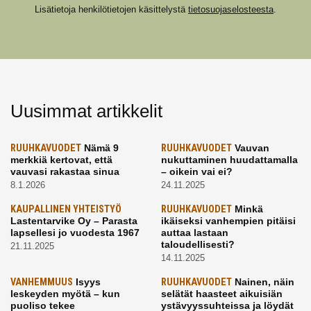
Lisätietoja henkilötietojen käsittelystä
tietosuojaselosteesta
.
Uusimmat artikkelit
RUUHKAVUODET
Nämä 9
RUUHKAVUODET
Vauvan
merkkiä kertovat, että
nukuttaminen huudattamalla
vauvasi rakastaa sinua
– oikein vai ei?
8.1.2026
24.11.2025
KAUPALLINEN YHTEISTYÖ
RUUHKAVUODET
Minkä
Lastentarvike Oy – Parasta
ikäiseksi vanhempien pitäisi
lapsellesi jo vuodesta 1967
auttaa lastaan
taloudellisesti?
21.11.2025
14.11.2025
VANHEMMUUS
Isyys
RUUHKAVUODET
Nainen, näin
leskeyden myötä – kun
selätät haasteet aikuisiän
puoliso tekee
ystävyyssuhteissa ja löydät