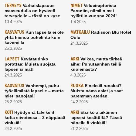
TERVEYS
Varhaislapsuus
NIMET
Velociraptorista
maaseudulla on hyvästä
Paroniin, nämä nimet
terveydelle – tästä on kyse
hylättiin vuonna 2024!
10.4.2025
1.4.2025
KASVATUS
Kun lapsella ei ole
MATKAILU
Radisson Blu Hotel
yhtä hienoa puhelinta kuin
Oulu
kavereilla
24.3.2025
25.3.2025
LAPSET
Kevätaurinko
ARKI
Vaikea, mutta tärkeä
porottaa: Muista suojata
aihe: Puhutaanhan teillä
lapsen silmät!
kuolemasta?
24.3.2025
4.3.2025
KASVATUS
Vanhempi, puhu
RUOKA
Eineksiä ruoaksi?
työelämästä lapselle – mutta
Muista nämä asiat ja saat
mieti sanojasi!
paremman aterian
25.2.2025
24.2.2025
KOTI
Hyödynnä talvikelit
ARKI
Etsiikö alaikäinen
kotia siivotessa – 2 näppärää
lapsesi kesätöitä? Tässä
vinkkiä!
hänelle 5 vinkkiä!
24.2.2025
21.2.2025