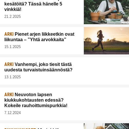
kesätöitä? Tässä hänelle 5
vinkkiä!
21.2.2025
ARKI
Pienet arjen liikkeetkin ovat
liikuntaa – ”Yhtä arvokkaita”
15.1.2025
ARKI
Vanhempi, joko tiesit tästä
uudesta turvaistuinsäännöstä?
13.1.2025
ARKI
Neuvoton lapsen
kiukkukohtausten edessä?
Kokeile rauhoittumispurkkia!
7.12.2024