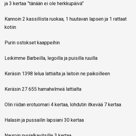
ja 3 kertaa ”tänään ei ole herkkupäivä”
Kannoin 2 kassillista ruokaa, 1 huutavan lapsen ja 1 rattaat
kotiin
Purin ostokset kaappeihin
Leikimme Barbeilla, legoilla ja puisilla ruuilla
Keräsin 1398 lelua lattialta ja laitoin ne paikoilleen
Keräsin 27 655 hamahelmeä lattialta
Olin riidan erotuomari 4 kertaa, lohdutin itkevää 7 kertaa
Halasin ja pussailin lapsiani 30 kertaa
Nauroin puujalkavitsille 3 kertaa