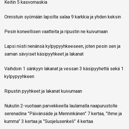
Keitin 5 kasvomaskia
Onnistuin syömään lapsilta salaa 9 karkkia ja yhden keksin
Pesin koneellisen vaatteita ja ripustin ne kuivumaan
Lapsi niisti nenänsä kylpypyyhkeeseen, joten pesin sen ja
saman sävyiset käsipyyhkeet ja lakanat
Vaihdoin 1 sänkyyn lakanat ja vessan 3 käsipyyhettä sekä 1
kylpypyyhkeen
Ripustin pyyhkeet ja lakanat kuivumaan
Nukutin 2-vuotiaan parvekkeella laulamalla naapurustolle
serenadina ”Päivänsäde ja Menninkänen” 7 kertaa, ”Ihme ja
kumma” 3 kertaa ja ”Suojelusenkeli” 4 kertaa