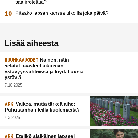
saa irrotettua?
Pitääkö lapsen kanssa ulkoilla joka päivä?
Lisää aiheesta
RUUHKAVUODET
Nainen, näin
selätät haasteet aikuisiän
ystävyyssuhteissa ja löydät uusia
ystäviä
7.10.2025
ARKI
Vaikea, mutta tärkeä aihe:
Puhutaanhan teillä kuolemasta?
4.3.2025
ARKI
Etsiikö alaikäinen lapsesi