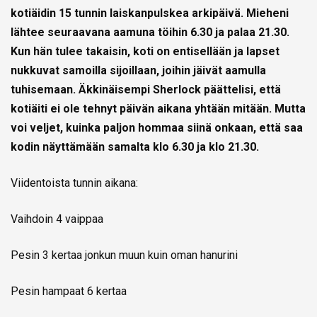
kotiäidin 15 tunnin laiskanpulskea arkipäivä. Mieheni
lähtee seuraavana aamuna töihin 6.30 ja palaa 21.30.
Kun hän tulee takaisin, koti on entisellään ja lapset
nukkuvat samoilla sijoillaan, joihin jäivät aamulla
tuhisemaan. Äkkinäisempi Sherlock päättelisi, että
kotiäiti ei ole tehnyt päivän aikana yhtään mitään. Mutta
voi veljet, kuinka paljon hommaa siinä onkaan, että saa
kodin näyttämään samalta klo 6.30 ja klo 21.30.
Viidentoista tunnin aikana:
Vaihdoin 4 vaippaa
Pesin 3 kertaa jonkun muun kuin oman hanurini
Pesin hampaat 6 kertaa