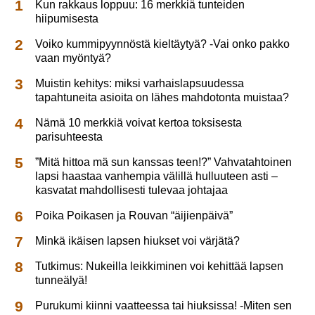
Kun rakkaus loppuu: 16 merkkiä tunteiden
hiipumisesta
Voiko kummipyynnöstä kieltäytyä? -Vai onko pakko
vaan myöntyä?
Muistin kehitys: miksi varhaislapsuudessa
tapahtuneita asioita on lähes mahdotonta muistaa?
Nämä 10 merkkiä voivat kertoa toksisesta
parisuhteesta
”Mitä hittoa mä sun kanssas teen!?” Vahvatahtoinen
lapsi haastaa vanhempia välillä hulluuteen asti –
kasvatat mahdollisesti tulevaa johtajaa
Poika Poikasen ja Rouvan “äijienpäivä”
Minkä ikäisen lapsen hiukset voi värjätä?
Tutkimus: Nukeilla leikkiminen voi kehittää lapsen
tunneälyä!
Purukumi kiinni vaatteessa tai hiuksissa! -Miten sen