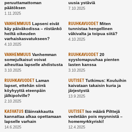
peruuttamattoman
uusia ystäviä
päätöksen
7.10.2025
1.11.2025
VANHEMMUUS
Lapseni eivät
RUUHKAVUODET
Miten
käy päiväkodissa – riistänkö
tunnistaa hengellinen
heiltä oikeuden
väkivalta ja toipua siitä?
varhaiskasvatukseen?
4.10.2025
4.10.2025
VANHEMMUUS
Vanhemman
RUUHKAVUODET
20
somejulkaisut voivat
syyslomapuuhaa pienten
aiheuttaa lapselle ahdistusta
lasten kanssa
3.10.2025
3.10.2025
RUUHKAVUODET
Laman
UUTISET
Tutkimus: Kouluihin
lapset, ettehän siirrä
kaivataan takaisin kuria ja
köyhyyttä eteenpäin
järjestystä
jälkipolville?
13.9.2025
2.10.2025
KASVATUS
Eläinrakkautta
UUTISET
Iso määrä Pilttejä
kannattaa alkaa opettamaan
vedetään pois myynnistä –
lapselle varhain
homemyrkkyriski!
14.6.2025
12.4.2025