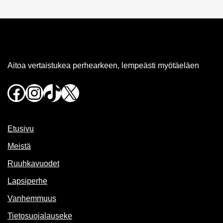
Aitoa vertaistukea perhearkeen, lempeästi myötäeläen
Facebook
Instagram
TikTok
X
Etusivu
Meistä
Ruuhkavuodet
Lapsiperhe
Vanhemmuus
Tietosuojalauseke