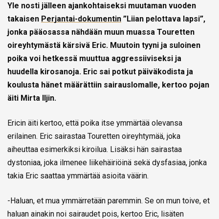
Yle nosti jälleen ajankohtaiseksi muutaman vuoden
takaisen
Perjantai-dokumentin
”Liian pelottava lapsi”,
jonka pääosassa nähdään muun muassa Touretten
oireyhtymästä kärsivä Eric. Muutoin tyyni ja suloinen
poika voi hetkessä muuttua aggressiiviseksi ja
huudella kirosanoja. Eric sai potkut päiväkodista ja
koulusta hänet määrättiin sairauslomalle, kertoo pojan
äiti Mirta Iljin.
Ericin äiti kertoo, että poika itse ymmärtää olevansa
erilainen. Eric sairastaa Touretten oireyhtymää, joka
aiheuttaa esimerkiksi kiroilua. Lisäksi hän sairastaa
dystoniaa, joka ilmenee liikehäiriöinä sekä dysfasiaa, jonka
takia Eric saattaa ymmärtää asioita väärin.
-Haluan, et mua ymmärretään paremmin. Se on mun toive, et
haluan ainakin noi sairaudet pois, kertoo Eric, lisäten