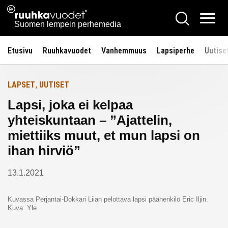
Siirry
Ruuhkavuodet.fi
Hae
Etusivulle
sisältöön
Vali
Suomen lempein perhemedia
Etusivu
Ruuhkavuodet
Vanhemmuus
Lapsiperhe
Uutise
LAPSET
UUTISET
,
Lapsi, joka ei kelpaa
yhteiskuntaan – ”Ajattelin,
miettiiks muut, et mun lapsi on
ihan hirviö”
13.1.2021
Kuvassa Perjantai-Dokkari Liian pelottava lapsi päähenkilö Eric Iljin.
Kuva: Yle