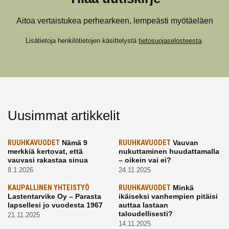
Aitoa vertaistukea perhearkeen, lempeästi myötäeläen
Lisätietoja henkilötietojen käsittelystä
tietosuojaselosteesta
.
Uusimmat artikkelit
RUUHKAVUODET
Nämä 9
RUUHKAVUODET
Vauvan
merkkiä kertovat, että
nukuttaminen huudattamalla
vauvasi rakastaa sinua
– oikein vai ei?
8.1.2026
24.11.2025
KAUPALLINEN YHTEISTYÖ
RUUHKAVUODET
Minkä
Lastentarvike Oy – Parasta
ikäiseksi vanhempien pitäisi
lapsellesi jo vuodesta 1967
auttaa lastaan
taloudellisesti?
21.11.2025
14.11.2025