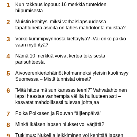
Kun rakkaus loppuu: 16 merkkiä tunteiden
hiipumisesta
Muistin kehitys: miksi varhaislapsuudessa
tapahtuneita asioita on lähes mahdotonta muistaa?
Voiko kummipyynnöstä kieltäytyä? -Vai onko pakko
vaan myöntyä?
Nämä 10 merkkiä voivat kertoa toksisesta
parisuhteesta
Aivoverenkiertohäiriöt kolmanneksi yleisin kuolinsyy
Suomessa – Mistä tunnistat oireet?
”Mitä hittoa mä sun kanssas teen!?” Vahvatahtoinen
lapsi haastaa vanhempia välillä hulluuteen asti –
kasvatat mahdollisesti tulevaa johtajaa
Poika Poikasen ja Rouvan “äijienpäivä”
Minkä ikäisen lapsen hiukset voi värjätä?
Tutkimus: Nukeilla leikkiminen voi kehittää lapsen