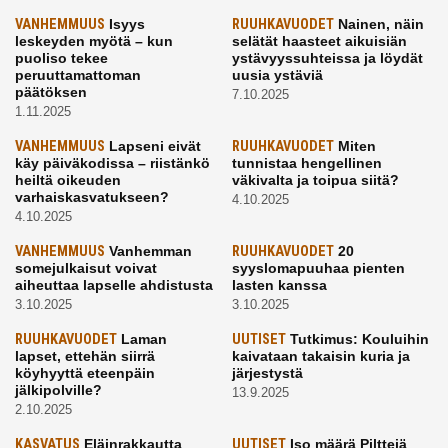
VANHEMMUUS
Isyys
RUUHKAVUODET
Nainen, näin
leskeyden myötä – kun
selätät haasteet aikuisiän
puoliso tekee
ystävyyssuhteissa ja löydät
peruuttamattoman
uusia ystäviä
päätöksen
7.10.2025
1.11.2025
VANHEMMUUS
Lapseni eivät
RUUHKAVUODET
Miten
käy päiväkodissa – riistänkö
tunnistaa hengellinen
heiltä oikeuden
väkivalta ja toipua siitä?
varhaiskasvatukseen?
4.10.2025
4.10.2025
VANHEMMUUS
Vanhemman
RUUHKAVUODET
20
somejulkaisut voivat
syyslomapuuhaa pienten
aiheuttaa lapselle ahdistusta
lasten kanssa
3.10.2025
3.10.2025
RUUHKAVUODET
Laman
UUTISET
Tutkimus: Kouluihin
lapset, ettehän siirrä
kaivataan takaisin kuria ja
köyhyyttä eteenpäin
järjestystä
jälkipolville?
13.9.2025
2.10.2025
KASVATUS
Eläinrakkautta
UUTISET
Iso määrä Pilttejä