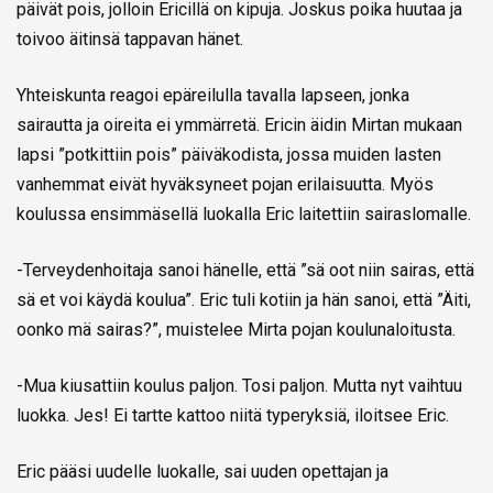
päivät pois, jolloin Ericillä on kipuja. Joskus poika huutaa ja
toivoo äitinsä tappavan hänet.
Yhteiskunta reagoi epäreilulla tavalla lapseen, jonka
sairautta ja oireita ei ymmärretä. Ericin äidin Mirtan mukaan
lapsi ”potkittiin pois” päiväkodista, jossa muiden lasten
vanhemmat eivät hyväksyneet pojan erilaisuutta. Myös
koulussa ensimmäsellä luokalla Eric laitettiin sairaslomalle.
-Terveydenhoitaja sanoi hänelle, että ”sä oot niin sairas, että
sä et voi käydä koulua”. Eric tuli kotiin ja hän sanoi, että ”Äiti,
oonko mä sairas?”, muistelee Mirta pojan koulunaloitusta.
-Mua kiusattiin koulus paljon. Tosi paljon. Mutta nyt vaihtuu
luokka. Jes! Ei tartte kattoo niitä typeryksiä, iloitsee Eric.
Eric pääsi uudelle luokalle, sai uuden opettajan ja