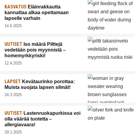
KASVATUS
Eläinrakkautta
kannattaa alkaa opettamaan
lapselle varhain
14.6.2025
UUTISET
Iso määrä Pilttejä
vedetään pois myynnistä –
homemyrkkyriski!
12.4.2025
LAPSET
Kevätaurinko porottaa:
Muista suojata lapsen silmät!
24.3.2025
UUTISET
Lastenruokapurkissa voi
olla väärää tuotetta –
allergiavaara!
29.1.2025