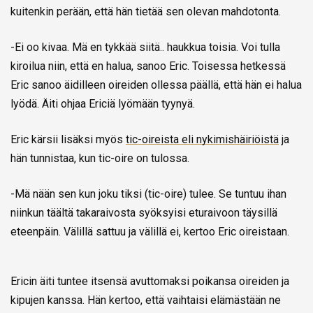
kuitenkin perään, että hän tietää sen olevan mahdotonta.
-Ei oo kivaa. Mä en tykkää siitä.. haukkua toisia. Voi tulla
kiroilua niin, että en halua, sanoo Eric. Toisessa hetkessä
Eric sanoo äidilleen oireiden ollessa päällä, että hän ei halua
lyödä. Äiti ohjaa Ericiä lyömään tyynyä.
Eric kärsii lisäksi myös
tic-oireista eli nykimishäiriöistä
ja
hän tunnistaa, kun tic-oire on tulossa.
-Mä nään sen kun joku tiksi (tic-oire) tulee. Se tuntuu ihan
niinkun täältä takaraivosta syöksyisi eturaivoon täysillä
eteenpäin. Välillä sattuu ja välillä ei, kertoo Eric oireistaan.
Ericin äiti tuntee itsensä avuttomaksi poikansa oireiden ja
kipujen kanssa. Hän kertoo, että vaihtaisi elämästään ne