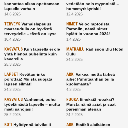
kannattaa alkaa opettamaan
vedetään pois myynnistä –
lapselle varhain
homemyrkkyriski!
14.6.2025
12.4.2025
TERVEYS
Varhaislapsuus
NIMET
Velociraptorista
maaseudulla on hyvästä
Paroniin, nämä nimet
terveydelle – tästä on kyse
hylättiin vuonna 2024!
10.4.2025
1.4.2025
KASVATUS
Kun lapsella ei ole
MATKAILU
Radisson Blu Hotel
yhtä hienoa puhelinta kuin
Oulu
kavereilla
24.3.2025
25.3.2025
LAPSET
Kevätaurinko
ARKI
Vaikea, mutta tärkeä
porottaa: Muista suojata
aihe: Puhutaanhan teillä
lapsen silmät!
kuolemasta?
24.3.2025
4.3.2025
KASVATUS
Vanhempi, puhu
RUOKA
Eineksiä ruoaksi?
työelämästä lapselle – mutta
Muista nämä asiat ja saat
mieti sanojasi!
paremman aterian
25.2.2025
24.2.2025
KOTI
Hyödynnä talvikelit
ARKI
Etsiikö alaikäinen