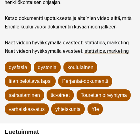
henkilökohtaisen ohjaajan.
Katso dokumentti upotuksesta ja alta Ylen video siitä, mitä
Ericille kuului vuosi dokumentin kuvaamisen jälkeen.
Näet videon hyväksymällä evästeet:
statistics, marketing
Näet videon hyväksymällä evästeet:
statistics, marketing
dysfasia
dystonia
koululainen
liian pelottava lapsi
Perjantai-dokumentti
sairastaminen
tic-oireet
Touretten oireyhtymä
varhaiskasvatus
yhteiskunta
Yle
Luetuimmat