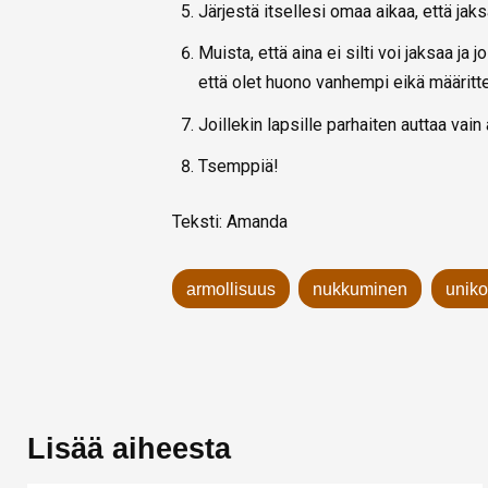
Järjestä itsellesi omaa aikaa, että jaks
Muista, että aina ei silti voi jaksaa ja 
että olet huono vanhempi eikä määrit
Joillekin lapsille parhaiten auttaa vain
Tsemppiä!
Teksti: Amanda
armollisuus
nukkuminen
uniko
Lisää aiheesta