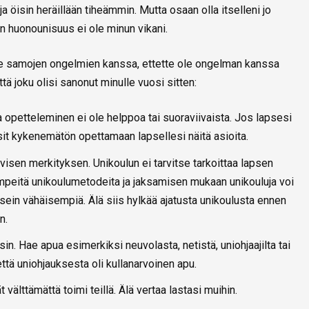
ja öisin heräillään tiheämmin. Mutta osaan olla itselleni jo
n huonounisuus ei ole minun vikani.
lette samojen ongelmien kanssa, ettette ole ongelman kanssa
tä joku olisi sanonut minulle vuosi sitten:
 opetteleminen ei ole helppoa tai suoraviivaista. Jos lapsesi
isit kykenemätön opettamaan lapsellesi näitä asioita.
ivisen merkityksen. Unikoulun ei tarvitse tarkoittaa lapsen
peitä unikoulumetodeita ja jaksamisen mukaan unikouluja voi
t usein vähäisempiä. Älä siis hylkää ajatusta unikoulusta ennen
n.
n. Hae apua esimerkiksi neuvolasta, netistä, uniohjaajilta tai
että uniohjauksesta oli kullanarvoinen apu.
t välttämättä toimi teillä. Älä vertaa lastasi muihin.