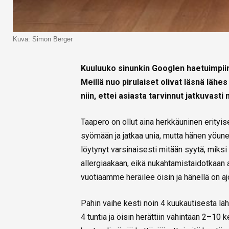
Kuva: Simon Berger
Kuuluuko sinunkin Googlen haetuimpii
Meillä nuo pirulaiset olivat läsnä läh
niin, ettei asiasta tarvinnut jatkuvasti
Taapero on ollut aina herkkäuninen erityis
syömään ja jatkaa unia, mutta hänen yöune
löytynyt varsinaisesti mitään syytä, miksi 
allergiaakaan, eikä nukahtamistaidotkaan 
vuotiaamme heräilee öisin ja hänellä on ajo
Pahin vaihe kesti noin 4 kuukautisesta lä
4 tuntia ja öisin herättiin vähintään 2–10