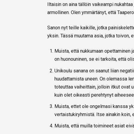
Iltaisin on aina tällöin vaikeampi nukahtaa 
armollinen. Olen ymmärtänyt, että Taapero
Sanon nyt teille kaikille, jotka painiske
yksin. Tässä muutama asia, jotka toivon, et
Muista, että nukkumaan opettaminen ja
on huonouninen, se ei tarkoita, että ol
Unikoulu sanana on saanut liian negati
huudattamista uneen. On olemassa lem
toteuttaa vaiheittain, jolloin itkut ova
kuin olet oikeasti perehtynyt aiheesee
Muista, ettet ole ongelmasi kanssa yksi
vertaistukiryhmistä. Itse ainakin koin, 
Muista, että muilla toimineet asiat eivä