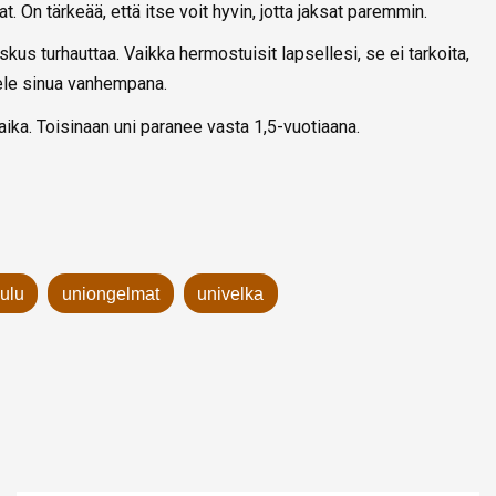
at. On tärkeää, että itse voit hyvin, jotta jaksat paremmin.
joskus turhauttaa. Vaikka hermostuisit lapsellesi, se ei tarkoita,
tele sinua vanhempana.
 aika. Toisinaan uni paranee vasta 1,5-vuotiaana.
ulu
uniongelmat
univelka