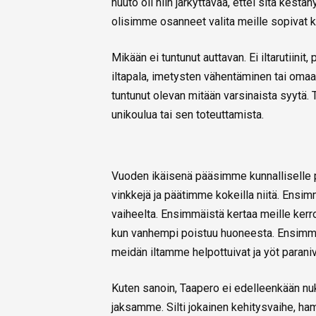
huuto oli niin järkyttävää, ettei sitä kestä
olisimme osanneet valita meille sopivat k
Mikään ei tuntunut auttavan. Ei iltarutiini
iltapala, imetysten vähentäminen tai omaan
tuntunut olevan mitään varsinaista syytä. T
unikoulua tai sen toteuttamista.
Vuoden ikäisenä pääsimme kunnalliselle p
vinkkejä ja päätimme kokeilla niitä. Ensimm
vaiheelta. Ensimmäistä kertaa meille kerro
kun vanhempi poistuu huoneesta. Ensimmäis
meidän iltamme helpottuivat ja yöt paraniv
Kuten sanoin, Taapero ei edelleenkään nuku
jaksamme. Silti jokainen kehitysvaihe, ham