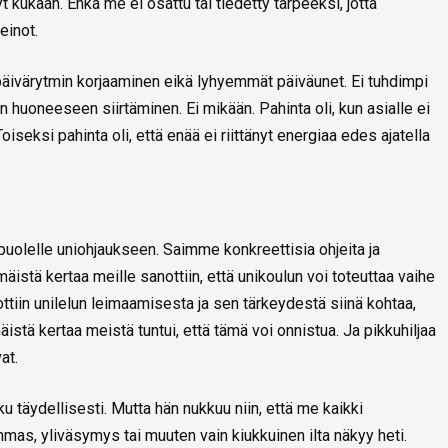
nyt kukaan. Ehkä me ei osattu tai tiedetty tarpeeksi, jotta
einot.
t, päivärytmin korjaaminen eikä lyhyemmät päiväunet. Ei tuhdimpi
 huoneeseen siirtäminen. Ei mikään. Pahinta oli, kun asialle ei
oiseksi pahinta oli, että enää ei riittänyt energiaa edes ajatella
uolelle uniohjaukseen. Saimme konkreettisia ohjeita ja
äistä kertaa meille sanottiin, että unikoulun voi toteuttaa vaihe
ttiin unilelun leimaamisesta ja sen tärkeydestä siinä kohtaa,
tä kertaa meistä tuntui, että tämä voi onnistua. Ja pikkuhiljaa
at.
 täydellisesti. Mutta hän nukkuu niin, että me kaikki
mas, yliväsymys tai muuten vain kiukkuinen ilta näkyy heti.