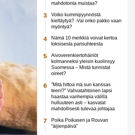
mahdotonta muistaa?
Voiko kummipyynnöstä
kieltäytyä? -Vai onko pakko vaan
myöntyä?
Nämä 10 merkkiä voivat kertoa
toksisesta parisuhteesta
Aivoverenkiertohäiriöt
kolmanneksi yleisin kuolinsyy
Suomessa – Mistä tunnistat
oireet?
”Mitä hittoa mä sun kanssas
teen!?” Vahvatahtoinen lapsi
haastaa vanhempia välillä
hulluuteen asti – kasvatat
mahdollisesti tulevaa johtajaa
Poika Poikasen ja Rouvan
“äijienpäivä”