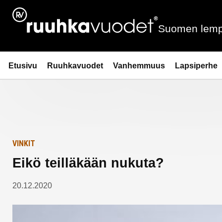
Siirry
Etusivulle
sisältöön
Suomen lemp
Ruuhkavuodet.fi
Etusivu
Ruuhkavuodet
Vanhemmuus
Lapsiperhe
VINKIT
Eikö teilläkään nukuta?
20.12.2020