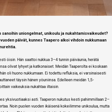
n sanoihin uniongelmat, unikoulu ja nukahtamisvaikeudet?
es vuoden päivät, kunnes Taapero alkoi vihdoin nukkumaan
 murehtia.
esti öisin. Hän saattoi nukkua 3–4 tunnin päiväunia, herätä
nsa olivat lyhyet ja katkonaiset. Meidän Taaperolta ei koskaan
hän oli huono nukkumaan. Ei todettu refluksia, ei varsinaisesti
auttaneet täysin hänen yöuniinsa. Edelleen meidän 1,5-
ittain vaikeuksia nukahtaa iltaisin.
hes yksivuotiaaksi asti. Taaperon nukutus kesti pahimmillaan 2–
 kertaa. Noin puolen vuoden ikäisenä kokeilimme unikoulua, mutta