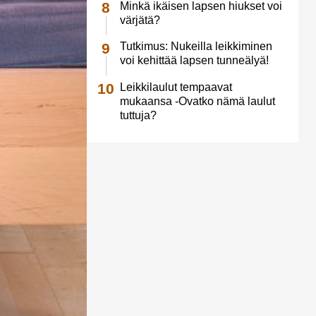
Minkä ikäisen lapsen hiukset voi
värjätä?
Tutkimus: Nukeilla leikkiminen
voi kehittää lapsen tunneälyä!
Leikkilaulut tempaavat
mukaansa -Ovatko nämä laulut
tuttuja?