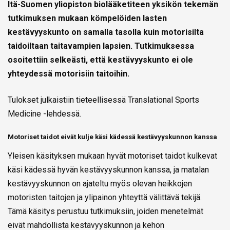
Itä-Suomen yliopiston biolääketiteen yksikön tekemän
tutkimuksen mukaan kömpelöiden lasten
kestävyyskunto on samalla tasolla kuin motorisilta
taidoiltaan taitavampien lapsien. Tutkimuksessa
osoitettiin selkeästi, että kestävyyskunto ei ole
yhteydessä motorisiin taitoihin.
Tulokset julkaistiin tieteellisessä Translational Sports
Medicine -lehdessä.
Motoriset taidot eivät kulje käsi kädessä kestävyyskunnon kanssa
Yleisen käsityksen mukaan hyvät motoriset taidot kulkevat
käsi kädessä hyvän kestävyyskunnon kanssa, ja matalan
kestävyyskunnon on ajateltu myös olevan heikkojen
motoristen taitojen ja ylipainon yhteyttä välittävä tekijä.
Tämä käsitys perustuu tutkimuksiin, joiden menetelmät
eivät mahdollista kestävyyskunnon ja kehon