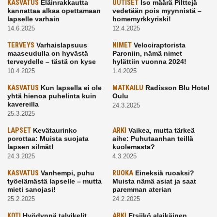
KASVATUS
Eläinrakkautta
UUTISET
Iso määrä Pilttejä
kannattaa alkaa opettamaan
vedetään pois myynnistä –
lapselle varhain
homemyrkkyriski!
14.6.2025
12.4.2025
TERVEYS
Varhaislapsuus
NIMET
Velociraptorista
maaseudulla on hyvästä
Paroniin, nämä nimet
terveydelle – tästä on kyse
hylättiin vuonna 2024!
10.4.2025
1.4.2025
KASVATUS
Kun lapsella ei ole
MATKAILU
Radisson Blu Hotel
yhtä hienoa puhelinta kuin
Oulu
kavereilla
24.3.2025
25.3.2025
LAPSET
Kevätaurinko
ARKI
Vaikea, mutta tärkeä
porottaa: Muista suojata
aihe: Puhutaanhan teillä
lapsen silmät!
kuolemasta?
24.3.2025
4.3.2025
KASVATUS
Vanhempi, puhu
RUOKA
Eineksiä ruoaksi?
työelämästä lapselle – mutta
Muista nämä asiat ja saat
mieti sanojasi!
paremman aterian
25.2.2025
24.2.2025
KOTI
Hyödynnä talvikelit
ARKI
Etsiikö alaikäinen