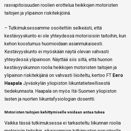
rasvapitoisuuden roolien erottelua heikkojen motoristen
taitojen ja ylipainon riskitekijöinä.
– Tutkimuksessamme osoitettiin selkeästi, että
kestävyyskunto ei ole yhteydessä motorisisiin taitoihin, kun
kehon koostumus huomioidaan asianmukaisesti.
Kestävyyskunto ei myöskään näytä olevan vahvasti
yhteydessä ylipainoon. Näyttää siis siltä, että huonon
kestävyyskunnon roolia heikkojen motoristen taitojen ja
ylipainon riskitekijänä on vahvasti liioiteltu, kertoo FT
Eero
Haapala
Jyväskylän yliopiston liikuntatieteellisestä
tiedekunnasta. Haapala on myös Itä-Suomen yliopiston
lasten ja nuorten liikuntafysiologian dosentti.
Motoristen taitojen kehittymiselle voidaan antaa tukea
Vaikka tässä tutkimuksessa ei tarkasteltu liikunnan roolia
motorisiin taitoihin, aikaisempien tutkimusten perusteella