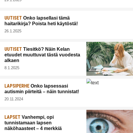
UUTISET
Onko lapsellasi tämä
haitarikirja? Poista heti käytöstä!
26.1.2025
UUTISET
Tiesitkö? Näin Kelan
etuudet muuttuvat tästä vuodesta
alkaen
8.1.2025
LAPSIPERHE
Onko lapsessasi
autismin piirteitä – näin tunnistat!
20.11.2024
LAPSET
Vanhempi, opi
tunnistamaan lapsen
näköhaasteet – 4 merkkiä