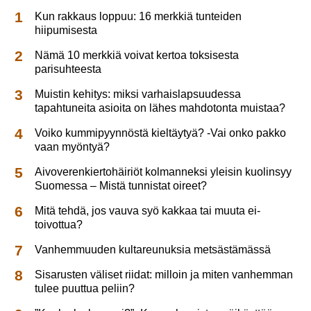
Kun rakkaus loppuu: 16 merkkiä tunteiden
hiipumisesta
Nämä 10 merkkiä voivat kertoa toksisesta
parisuhteesta
Muistin kehitys: miksi varhaislapsuudessa
tapahtuneita asioita on lähes mahdotonta muistaa?
Voiko kummipyynnöstä kieltäytyä? -Vai onko pakko
vaan myöntyä?
Aivoverenkiertohäiriöt kolmanneksi yleisin kuolinsyy
Suomessa – Mistä tunnistat oireet?
Mitä tehdä, jos vauva syö kakkaa tai muuta ei-
toivottua?
Vanhemmuuden kultareunuksia metsästämässä
Sisarusten väliset riidat: milloin ja miten vanhemman
tulee puuttua peliin?