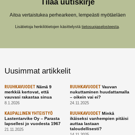
Tilaa uutiskirje
Aitoa vertaistukea perhearkeen, lempeästi myötäeläen
Lisätietoja henkilötietojen käsittelystä
tietosuojaselosteesta
.
Uusimmat artikkelit
RUUHKAVUODET
Nämä 9
RUUHKAVUODET
Vauvan
merkkiä kertovat, että
nukuttaminen huudattamalla
vauvasi rakastaa sinua
– oikein vai ei?
8.1.2026
24.11.2025
KAUPALLINEN YHTEISTYÖ
RUUHKAVUODET
Minkä
Lastentarvike Oy – Parasta
ikäiseksi vanhempien pitäisi
lapsellesi jo vuodesta 1967
auttaa lastaan
taloudellisesti?
21.11.2025
14.11.2025