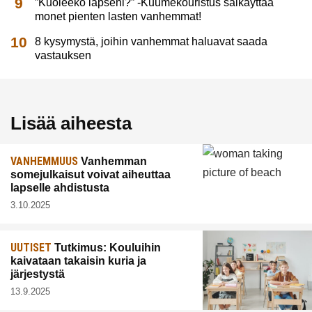
”Kuoleeko lapseni?” -Kuumekouristus säikäyttää
monet pienten lasten vanhemmat!
8 kysymystä, joihin vanhemmat haluavat saada
vastauksen
Lisää aiheesta
VANHEMMUUS
Vanhemman
somejulkaisut voivat aiheuttaa
lapselle ahdistusta
3.10.2025
UUTISET
Tutkimus: Kouluihin
kaivataan takaisin kuria ja
järjestystä
13.9.2025