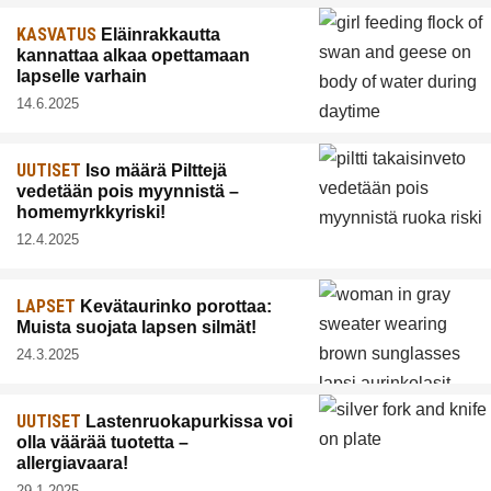
KASVATUS
Eläinrakkautta
kannattaa alkaa opettamaan
lapselle varhain
14.6.2025
UUTISET
Iso määrä Pilttejä
vedetään pois myynnistä –
homemyrkkyriski!
12.4.2025
LAPSET
Kevätaurinko porottaa:
Muista suojata lapsen silmät!
24.3.2025
UUTISET
Lastenruokapurkissa voi
olla väärää tuotetta –
allergiavaara!
29.1.2025