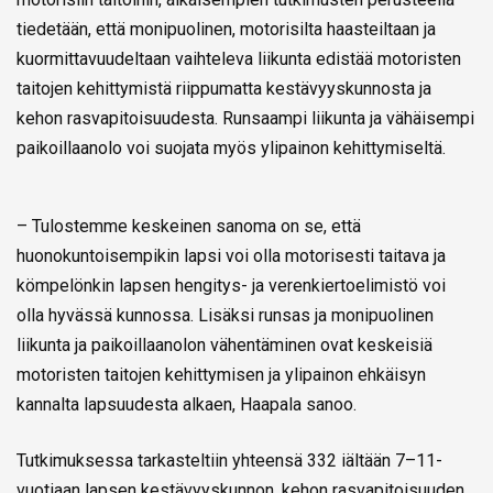
tiedetään, että monipuolinen, motorisilta haasteiltaan ja
kuormittavuudeltaan vaihteleva liikunta edistää motoristen
taitojen kehittymistä riippumatta kestävyyskunnosta ja
kehon rasvapitoisuudesta. Runsaampi liikunta ja vähäisempi
paikoillaanolo voi suojata myös ylipainon kehittymiseltä.
– Tulostemme keskeinen sanoma on se, että
huonokuntoisempikin lapsi voi olla motorisesti taitava ja
kömpelönkin lapsen hengitys- ja verenkiertoelimistö voi
olla hyvässä kunnossa. Lisäksi runsas ja monipuolinen
liikunta ja paikoillaanolon vähentäminen ovat keskeisiä
motoristen taitojen kehittymisen ja ylipainon ehkäisyn
kannalta lapsuudesta alkaen, Haapala sanoo.
Tutkimuksessa tarkasteltiin yhteensä 332 iältään 7–11-
vuotiaan lapsen kestävyyskunnon, kehon rasvapitoisuuden