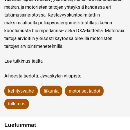
määrän, ja motoristen taitojen yhteyksiä kahdessa eri
tutkimusaineistossa. Kestävyyskuntoa mitattiin
maksimaalisella polkupyöräergometritestillä ja kehon
koostumusta bioimpedanssi- sekä DXA-laitteilla. Motorisia
taitoja arvioitiin yleisesti käytössä olevilla motoristen
taitojen arviointimenetelmillä.
Lue tutkimus
täältä
.
Aiheesta tiedotti:
Jyväskylän yliopisto
kehitysvaihe
liikunta
motoriset taidot
tutkimus
Luetuimmat