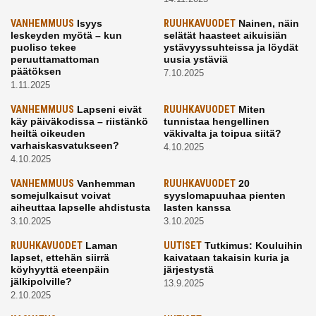
VANHEMMUUS
Isyys
RUUHKAVUODET
Nainen, näin
leskeyden myötä – kun
selätät haasteet aikuisiän
puoliso tekee
ystävyyssuhteissa ja löydät
peruuttamattoman
uusia ystäviä
päätöksen
7.10.2025
1.11.2025
VANHEMMUUS
Lapseni eivät
RUUHKAVUODET
Miten
käy päiväkodissa – riistänkö
tunnistaa hengellinen
heiltä oikeuden
väkivalta ja toipua siitä?
varhaiskasvatukseen?
4.10.2025
4.10.2025
VANHEMMUUS
Vanhemman
RUUHKAVUODET
20
somejulkaisut voivat
syyslomapuuhaa pienten
aiheuttaa lapselle ahdistusta
lasten kanssa
3.10.2025
3.10.2025
RUUHKAVUODET
Laman
UUTISET
Tutkimus: Kouluihin
lapset, ettehän siirrä
kaivataan takaisin kuria ja
köyhyyttä eteenpäin
järjestystä
jälkipolville?
13.9.2025
2.10.2025