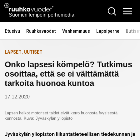
Siirry
Ruuhkavuodet.fi
Hae
Etusivulle
sisältöön
Vali
Suomen lempein perhemedia
Etusivu
Ruuhkavuodet
Vanhemmuus
Lapsiperhe
Uutise
LAPSET
UUTISET
,
Onko lapsesi kömpelö? Tutkimus
osoittaa, että se ei välttämättä
tarkoita huonoa kuntoa
17.12.2020
Lapsen heikot motoriset taidot eivät kerro huonosta fyysisestä
kunnosta. Kuva: Jyväskylän yliopisto
Jyväskylän yliopiston liikuntatieteellisen tiedekunnan ja