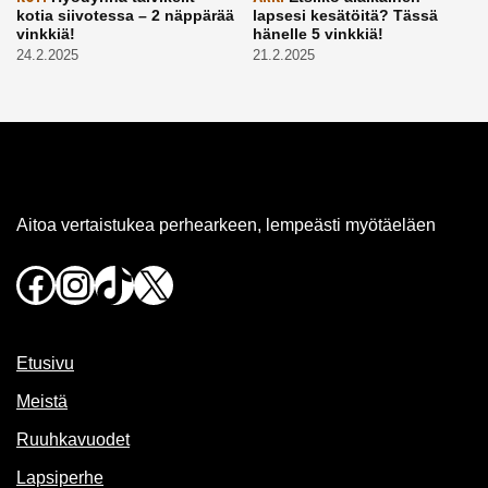
kotia siivotessa – 2 näppärää
lapsesi kesätöitä? Tässä
vinkkiä!
hänelle 5 vinkkiä!
24.2.2025
21.2.2025
Aitoa vertaistukea perhearkeen, lempeästi myötäeläen
Facebook
Instagram
TikTok
X
Etusivu
Meistä
Ruuhkavuodet
Lapsiperhe