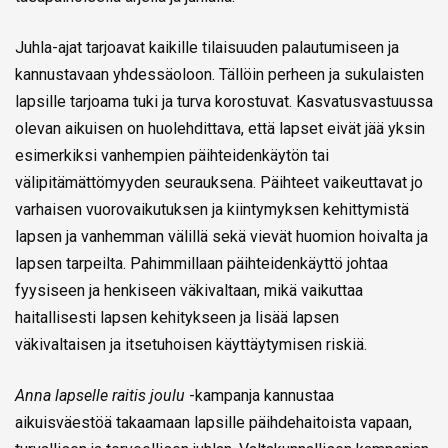
Juhla-ajat tarjoavat kaikille tilaisuuden palautumiseen ja
kannustavaan yhdessäoloon. Tällöin perheen ja sukulaisten
lapsille tarjoama tuki ja turva korostuvat. Kasvatusvastuussa
olevan aikuisen on huolehdittava, että lapset eivät jää yksin
esimerkiksi vanhempien päihteidenkäytön tai
välipitämättömyyden seurauksena. Päihteet vaikeuttavat jo
varhaisen vuorovaikutuksen ja kiintymyksen kehittymistä
lapsen ja vanhemman välillä sekä vievät huomion hoivalta ja
lapsen tarpeilta. Pahimmillaan päihteidenkäyttö johtaa
fyysiseen ja henkiseen väkivaltaan, mikä vaikuttaa
haitallisesti lapsen kehitykseen ja lisää lapsen
väkivaltaisen ja itsetuhoisen käyttäytymisen riskiä.
Anna lapselle raitis joulu
-kampanja kannustaa
aikuisväestöä takaamaan lapsille päihdehaitoista vapaan,