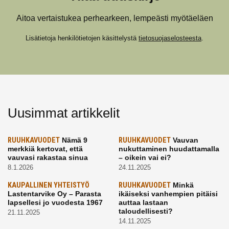
Aitoa vertaistukea perhearkeen, lempeästi myötäeläen
Lisätietoja henkilötietojen käsittelystä
tietosuojaselosteesta
.
Uusimmat artikkelit
RUUHKAVUODET
Nämä 9
RUUHKAVUODET
Vauvan
merkkiä kertovat, että
nukuttaminen huudattamalla
vauvasi rakastaa sinua
– oikein vai ei?
8.1.2026
24.11.2025
KAUPALLINEN YHTEISTYÖ
RUUHKAVUODET
Minkä
Lastentarvike Oy – Parasta
ikäiseksi vanhempien pitäisi
lapsellesi jo vuodesta 1967
auttaa lastaan
taloudellisesti?
21.11.2025
14.11.2025