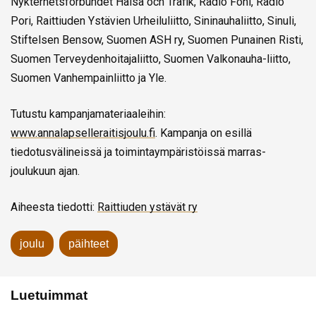
Nykterhetsförbundet Hälsa och Trafik, Radio Foni, Radio
Pori, Raittiuden Ystävien Urheiluliitto, Sininauhaliitto, Sinuli,
Stiftelsen Bensow, Suomen ASH ry, Suomen Punainen Risti,
Suomen Terveydenhoitajaliitto, Suomen Valkonauha-liitto,
Suomen Vanhempainliitto ja Yle.
Tutustu kampanjamateriaaleihin:
www.annalapselleraitisjoulu.fi
. Kampanja on esillä
tiedotusvälineissä ja toimintaympäristöissä marras-
joulukuun ajan.
Aiheesta tiedotti:
Raittiuden ystävät ry
joulu
päihteet
Luetuimmat