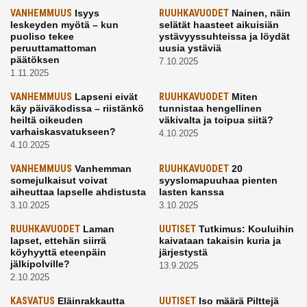
VANHEMMUUS
Isyys
RUUHKAVUODET
Nainen, näin
leskeyden myötä – kun
selätät haasteet aikuisiän
puoliso tekee
ystävyyssuhteissa ja löydät
peruuttamattoman
uusia ystäviä
päätöksen
7.10.2025
1.11.2025
VANHEMMUUS
Lapseni eivät
RUUHKAVUODET
Miten
käy päiväkodissa – riistänkö
tunnistaa hengellinen
heiltä oikeuden
väkivalta ja toipua siitä?
varhaiskasvatukseen?
4.10.2025
4.10.2025
VANHEMMUUS
Vanhemman
RUUHKAVUODET
20
somejulkaisut voivat
syyslomapuuhaa pienten
aiheuttaa lapselle ahdistusta
lasten kanssa
3.10.2025
3.10.2025
RUUHKAVUODET
Laman
UUTISET
Tutkimus: Kouluihin
lapset, ettehän siirrä
kaivataan takaisin kuria ja
köyhyyttä eteenpäin
järjestystä
jälkipolville?
13.9.2025
2.10.2025
KASVATUS
Eläinrakkautta
UUTISET
Iso määrä Pilttejä