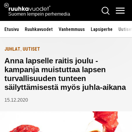
Siirry
Ruuhkavuodet.fi
Hae
Etusivulle
sisältöön
Vali
Suomen lempein perhemedia
Etusivu
Ruuhkavuodet
Vanhemmuus
Lapsiperhe
Uutise
JUHLAT
UUTISET
,
Anna lapselle raitis joulu -
kampanja muistuttaa lapsen
turvallisuuden tunteen
säilyttämisestä myös juhla-aikana
15.12.2020