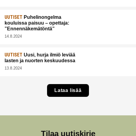
UUTISET
Puhelinongelma
kouluissa paisuu – opettaja:
”Ennennäkemätöntä”
14.8.2024
UUTISET
Uusi, hurja ilmiö leviää
lasten ja nuorten keskuudessa
13.8.2024
Lataa lisää
Tilaa uutiskirje