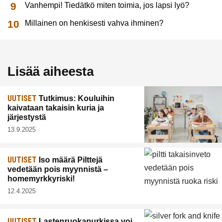
Vanhempi! Tiedätkö miten toimia, jos lapsi lyö?
Millainen on henkisesti vahva ihminen?
Lisää aiheesta
UUTISET
Tutkimus: Kouluihin
kaivataan takaisin kuria ja
järjestystä
13.9.2025
UUTISET
Iso määrä Pilttejä
vedetään pois myynnistä –
homemyrkkyriski!
12.4.2025
UUTISET
Lastenruokapurkissa voi