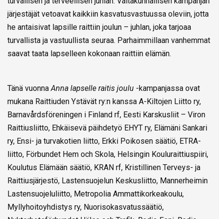
turvallisen ja terveellisen juhlan. Valtakunnallisen kampanjan
järjestäjät vetoavat kaikkiin kasvatusvastuussa oleviin, jotta
he antaisivat lapsille raittiin joulun – juhlan, joka tarjoaa
turvallista ja vastuullista seuraa. Parhaimmillaan vanhemmat
saavat taata lapselleen kokonaan raittiin elämän.
Tänä vuonna
Anna lapselle raitis joulu
-kampanjassa ovat
mukana Raittiuden Ystävät ry:n kanssa A-Kiltojen Liitto ry,
Barnavårdsföreningen i Finland rf, Eesti Karskusliit – Viron
Raittiusliitto, Ehkäisevä päihdetyö EHYT ry, Elämäni Sankari
ry, Ensi- ja turvakotien liitto, Erkki Poikosen säätiö, ETRA-
liitto, Förbundet Hem och Skola, Helsingin Kouluraittiuspiiri,
Koulutus Elämään säätiö, KRAN rf, Kristillinen Terveys- ja
Raittiusjärjestö, Lastensuojelun Keskusliitto, Mannerheimin
Lastensuojeluliitto, Metropolia Ammattikorkeakoulu,
Myllyhoitoyhdistys ry, Nuorisokasvatussäätiö,