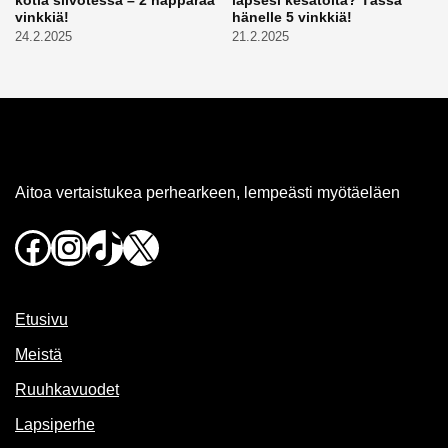
kotia siivotessa – 2 näppärää
lapsesi kesätöitä? Tässä
vinkkiä!
hänelle 5 vinkkiä!
24.2.2025
21.2.2025
Aitoa vertaistukea perhearkeen, lempeästi myötäeläen
Facebook
Instagram
TikTok
X
Etusivu
Meistä
Ruuhkavuodet
Lapsiperhe