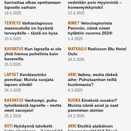
kannattaa alkaa opettamaan
vedetään pois myynnistä –
lapselle varhain
homemyrkkyriski!
14.6.2025
12.4.2025
TERVEYS
Varhaislapsuus
NIMET
Velociraptorista
maaseudulla on hyvästä
Paroniin, nämä nimet
terveydelle – tästä on kyse
hylättiin vuonna 2024!
10.4.2025
1.4.2025
KASVATUS
Kun lapsella ei ole
MATKAILU
Radisson Blu Hotel
yhtä hienoa puhelinta kuin
Oulu
kavereilla
24.3.2025
25.3.2025
LAPSET
Kevätaurinko
ARKI
Vaikea, mutta tärkeä
porottaa: Muista suojata
aihe: Puhutaanhan teillä
lapsen silmät!
kuolemasta?
24.3.2025
4.3.2025
KASVATUS
Vanhempi, puhu
RUOKA
Eineksiä ruoaksi?
työelämästä lapselle – mutta
Muista nämä asiat ja saat
mieti sanojasi!
paremman aterian
25.2.2025
24.2.2025
KOTI
Hyödynnä talvikelit
ARKI
Etsiikö alaikäinen