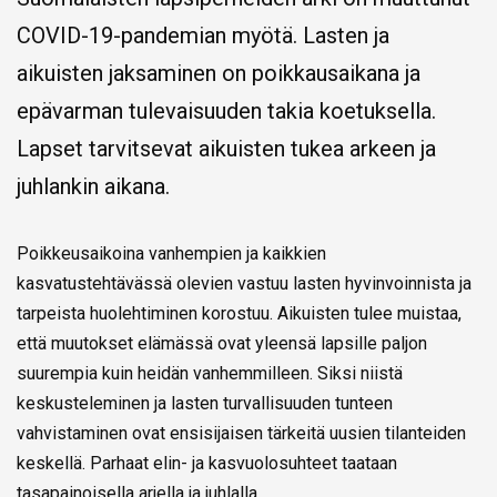
COVID-19-pandemian myötä. Lasten ja
aikuisten jaksaminen on poikkausaikana ja
epävarman tulevaisuuden takia koetuksella.
Lapset tarvitsevat aikuisten tukea arkeen ja
juhlankin aikana.
Poikkeusaikoina vanhempien ja kaikkien
kasvatustehtävässä olevien vastuu lasten hyvinvoinnista ja
tarpeista huolehtiminen korostuu. Aikuisten tulee muistaa,
että muutokset elämässä ovat yleensä lapsille paljon
suurempia kuin heidän vanhemmilleen. Siksi niistä
keskusteleminen ja lasten turvallisuuden tunteen
vahvistaminen ovat ensisijaisen tärkeitä uusien tilanteiden
keskellä. Parhaat elin- ja kasvuolosuhteet taataan
tasapainoisella arjella ja juhlalla.