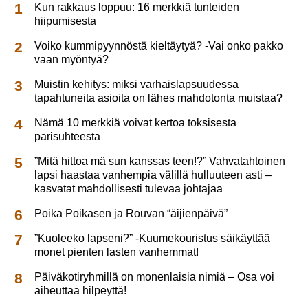
Kun rakkaus loppuu: 16 merkkiä tunteiden
hiipumisesta
Voiko kummipyynnöstä kieltäytyä? -Vai onko pakko
vaan myöntyä?
Muistin kehitys: miksi varhaislapsuudessa
tapahtuneita asioita on lähes mahdotonta muistaa?
Nämä 10 merkkiä voivat kertoa toksisesta
parisuhteesta
”Mitä hittoa mä sun kanssas teen!?” Vahvatahtoinen
lapsi haastaa vanhempia välillä hulluuteen asti –
kasvatat mahdollisesti tulevaa johtajaa
Poika Poikasen ja Rouvan “äijienpäivä”
”Kuoleeko lapseni?” -Kuumekouristus säikäyttää
monet pienten lasten vanhemmat!
Päiväkotiryhmillä on monenlaisia nimiä – Osa voi
aiheuttaa hilpeyttä!